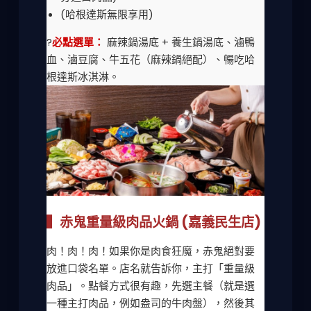
(哈根達斯無限享用)
?
必點選單：
麻辣鍋湯底 + 養生鍋湯底、滷鴨
血、滷豆腐、牛五花（麻辣鍋絕配）、暢吃哈
根達斯冰淇淋。
▍赤鬼重量級肉品火鍋 (嘉義民生店)
肉！肉！肉！如果你是肉食狂魔，赤鬼絕對要
放進口袋名單。店名就告訴你，主打「重量級
肉品」。點餐方式很有趣，先選主餐（就是選
一種主打肉品，例如盎司的牛肉盤），然後其