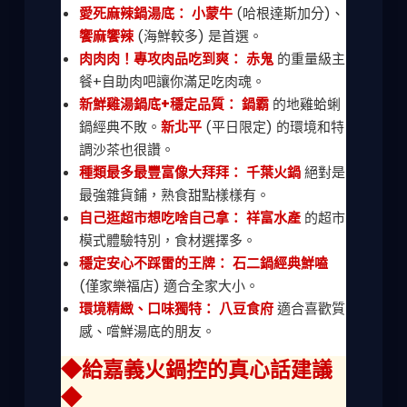
愛死麻辣鍋湯底：
小蒙牛
(哈根達斯加分)、
饗麻饗辣
(海鮮較多) 是首選。
肉肉肉！專攻肉品吃到爽：
赤鬼
的重量級主
餐+自助肉吧讓你滿足吃肉魂。
新鮮雞湯鍋底+穩定品質：
鍋霸
的地雞蛤蜊
鍋經典不敗。
新北平
(平日限定) 的環境和特
調沙茶也很讚。
種類最多最豐富像大拜拜：
千葉火鍋
絕對是
最強雜貨鋪，熟食甜點樣樣有。
自己逛超市想吃啥自己拿：
祥富水產
的超市
模式體驗特別，食材選擇多。
穩定安心不踩雷的王牌：
石二鍋經典鮮嗑
(僅家樂福店) 適合全家大小。
環境精緻、口味獨特：
八豆食府
適合喜歡質
感、嚐鮮湯底的朋友。
◆給嘉義火鍋控的真心話建議
◆