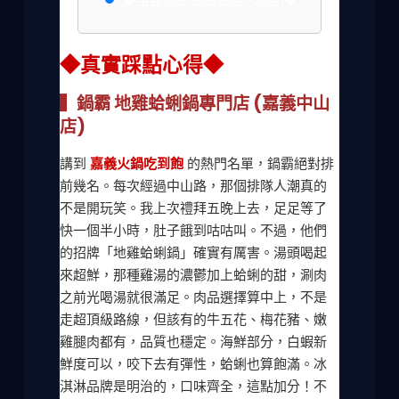
◆真實踩點心得◆
▍鍋霸 地雞蛤蜊鍋專門店 (嘉義中山
店)
講到
嘉義火鍋吃到飽
的熱門名單，鍋霸絕對排
前幾名。每次經過中山路，那個排隊人潮真的
不是開玩笑。我上次禮拜五晚上去，足足等了
快一個半小時，肚子餓到咕咕叫。不過，他們
的招牌「地雞蛤蜊鍋」確實有厲害。湯頭喝起
來超鮮，那種雞湯的濃鬱加上蛤蜊的甜，涮肉
之前光喝湯就很滿足。肉品選擇算中上，不是
走超頂級路線，但該有的牛五花、梅花豬、嫩
雞腿肉都有，品質也穩定。海鮮部分，白蝦新
鮮度可以，咬下去有彈性，蛤蜊也算飽滿。冰
淇淋品牌是明治的，口味齊全，這點加分！不