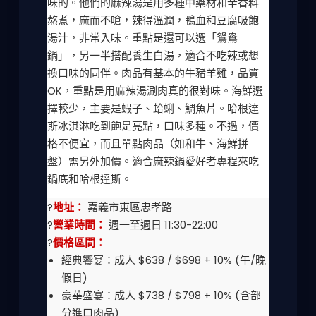
味的。他們的麻辣湯是用多種中藥材和辛香料
熬煮，麻而不嗆，辣得溫潤，鴨血和豆腐吸飽
湯汁，非常入味。重點是還可以選「鴛鴦
鍋」，另一半搭配養生白湯，適合不吃辣或想
換口味的同伴。肉品有基本的牛豬羊雞，品質
OK，重點是用麻辣湯涮肉真的很對味。海鮮選
擇較少，主要是蝦子、蛤蜊、鯛魚片。哈根達
斯冰淇淋吃到飽是亮點，口味多種。不過，價
格不便宜，而且單點肉品（如和牛、海鮮拼
盤）需另外加價。適合麻辣鍋愛好者專程來吃
鍋底和哈根達斯。
?
地址：
嘉義市東區忠孝路
?
營業時間：
週一至週日 11:30-22:00
?
價格區間：
經典饗宴：成人 $638 / $698 + 10% (午/晚
假日)
豪華盛宴：成人 $738 / $798 + 10% (含部
分進口肉品)