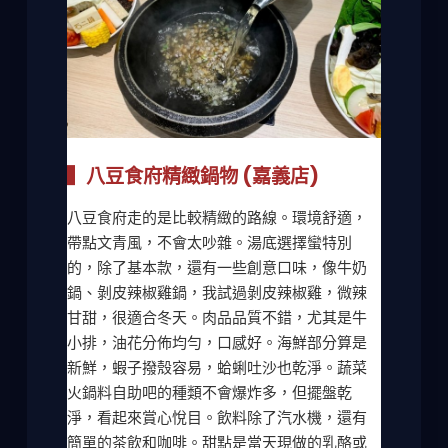
▍八豆食府精緻鍋物 (嘉義店)
八豆食府走的是比較精緻的路線。環境舒適，
帶點文青風，不會太吵雜。湯底選擇蠻特別
的，除了基本款，還有一些創意口味，像牛奶
鍋、剝皮辣椒雞鍋，我試過剝皮辣椒雞，微辣
甘甜，很適合冬天。肉品品質不錯，尤其是牛
小排，油花分佈均勻，口感好。海鮮部分算是
新鮮，蝦子撥殼容易，蛤蜊吐沙也乾淨。蔬菜
火鍋料自助吧的種類不會爆炸多，但擺盤乾
淨，看起來賞心悅目。飲料除了汽水機，還有
簡單的茶飲和咖啡。甜點是當天現做的乳酪或