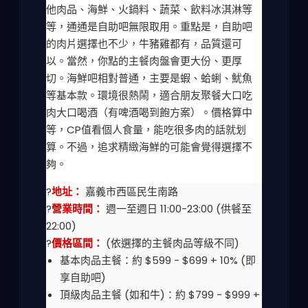
他肉品、海鮮、火鍋料、蔬菜、飲料冰淇淋等
等，通通是自助吧無限取用。重點是，自助吧
的肉片選擇也不少，牛豬雞都有，品質還可
以。當然，你點的主餐肉盤會更大份、更厚
切。海鮮吧相對普通，主要是蝦、蛤蜊、魷魚
等基本款。環境很熱鬧，適合朋友聚餐大口吃
肉大口喝酒（有啤酒喝到飽方案）。價格算中
等，CP值看個人食量，能吃很多肉的話就划
算。不過，追求精緻海鮮的可能會覺得選擇不
夠。
?
地址：
嘉義市西區民生南路
?
營業時間：
週一至週日 11:00-23:00 (供餐至
22:00)
?
價格區間：
(依選擇的主餐肉品等級不同)
基本肉品主餐：約 $599 - $699 + 10% (即
享自助吧)
頂級肉品主餐 (如和牛)：約 $799 - $999 +