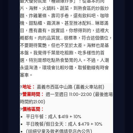
最大優勢就是「種類爆炸多」！從基本的肉
片、海鮮、火鍋料、蔬菜，到熟食區的炒飯炒
麵、炸雞薯條、壽司手卷，還有飲料吧、咖啡
機、甜點櫃、霜淇淋、甚至挫冰配料... 琳瑯滿
目，應有盡有。說實話，你想得到的，這裡大
概都有。肉的品質就... 很標準，符合這個價位，
不要期待驚艷，但也不至於太差。海鮮也是基
本盤。我覺得千葉是吃粗飽、吃多樣性的首
選，特別是想吃點熟食墊胃的人。不過，人潮
永遠洶湧，環境會比較吵雜，取餐動線有時會
塞車。
?
地址：
嘉義市西區中山路 (嘉義火車站前)
?
營業時間：
週一至週日 11:00-22:00 (最後進場
時間約21:00)
?
價格區間：
平日午餐：成人 $419 + 10%
平日晚餐/假日全天：成人 $479 + 10%
(詳細兒童及敬老價請見店內公告)