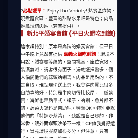
?
必點選單：
Enjoy the Variety! 熟食區炸物、
現煮麵食區、豐富的甜點水果吧是特色；肉品
推薦現切肉區（若有提供）。
▍新北平婚宴會館 (平日火鍋吃到飽)
這家超特別！原本是高階的婚宴會館，但平日
中午晚上竟然有提供
嘉義火鍋吃到飽
！環境不
用說，婚宴廳等級的，空間挑高、座位寬敞、
裝潢氣派，請客很有面子。湯底選擇蠻多，個
人偏愛他們的蒜頭蛤蜊鍋。肉品是用點的，不
是自取，現點現切送上桌，我覺得肉質比很多
自助拿的好，特別是牛肉切得比較厚，口感紮
實。海鮮也是點單式，蝦子、蛤蜊、魚片都不
錯。蔬菜火鍋料是自助吧，種類OK。特別要說
他們的「特調沙茶醬」，聽說是自己炒的，非
常香，跟外面罐頭沙茶不一樣！CP值我覺得還
行，畢竟環境服務加很多分。但注意，只有