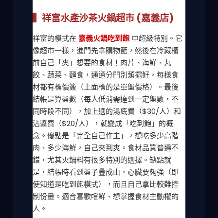
▍祥富水產沙茶火鍋超市 (嘉義店)
祥富的模式在
嘉義火鍋吃到飽
中超級特別。它
像超市一樣，進門先拿購物籃，然後在冷藏櫃
前自己「夾」想要的食材！肉片、海鮮、丸
餃、蔬菜、麵食，通通分門別類擺好，每樣食
材都有標價簽（上面標的是單盤價格）。最後
結帳是算盤數（每人低消需達到一定盤數，不
同時段不同），加上選的湯底費（$30/人）和
沾醬費（$20/人），就變成「吃到飽」的概
念。優點是「完全自己作主」，想吃多少高階
肉、多少海鮮，自己夾到爽。食材品質普遍不
錯，尤其火鍋料有很多特別的選擇。缺點就
是，結帳時看到盤子疊成山，心臟要夠強（即
使知道是吃到飽模式），而且自己拿比較難控
制份量。適合喜歡嚐鮮、想掌握食材主動權的
人。