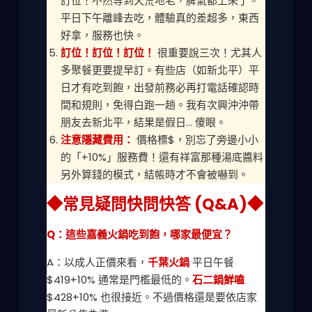
訂位！不然等到天荒地老，脾氣都上來了。
平日下午離峰去吃，體驗真的差超多，東西
好拿，服務也快。
訂位！訂位！訂位！
很重要說三次！尤其人
多聚餐更要提早訂。有些店（如新北平）平
日才有吃到飽，出發前務必再打電話確認時
間和規則，免得白跑一趟。我有次興沖沖帶
朋友去新北平，結果是假日... 傻眼。
注意隱藏費用：
價格標$，別忘了旁邊小小
的「+10%」服務費！還有祥富那種湯底醬料
另外算錢的模式，結帳時才不會被嚇到。
◆常見疑問快問快答 (Q&A)◆
Q：這些嘉義火鍋吃到飽，哪家最便宜？
A：以成人正價來看，
千葉火鍋
平日午餐
$419+10% 通常是門檻最低的。
石二鍋鮮嗑
$428+10% 也很接近。不過價格還是要依店家