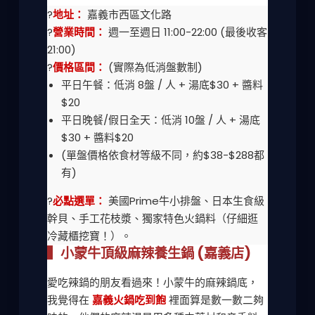
?
地址：
嘉義市西區文化路
?
營業時間：
週一至週日 11:00-22:00 (最後收客
21:00)
?
價格區間：
(實際為低消盤數制)
平日午餐：低消 8盤 / 人 + 湯底$30 + 醬料
$20
平日晚餐/假日全天：低消 10盤 / 人 + 湯底
$30 + 醬料$20
(單盤價格依食材等級不同，約$38-$288都
有)
?
必點選單：
美國Prime牛小排盤、日本生食級
幹貝、手工花枝漿、獨家特色火鍋料（仔細逛
冷藏櫃挖寶！）。
▍小蒙牛頂級麻辣養生鍋 (嘉義店)
愛吃辣鍋的朋友看過來！小蒙牛的麻辣鍋底，
我覺得在
嘉義火鍋吃到飽
裡面算是數一數二夠