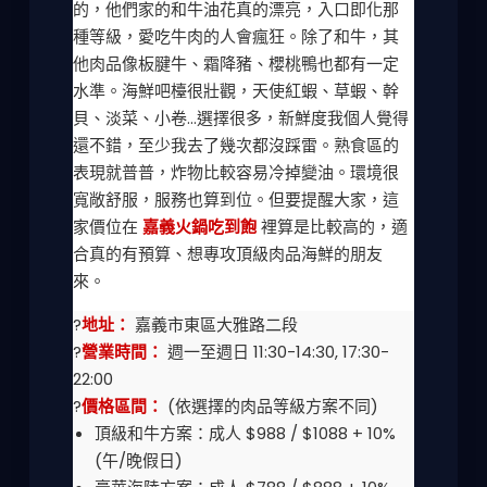
的，他們家的和牛油花真的漂亮，入口即化那
種等級，愛吃牛肉的人會瘋狂。除了和牛，其
他肉品像板腱牛、霜降豬、櫻桃鴨也都有一定
水準。海鮮吧檯很壯觀，天使紅蝦、草蝦、幹
貝、淡菜、小卷...選擇很多，新鮮度我個人覺得
還不錯，至少我去了幾次都沒踩雷。熟食區的
表現就普普，炸物比較容易冷掉變油。環境很
寬敞舒服，服務也算到位。但要提醒大家，這
家價位在
嘉義火鍋吃到飽
裡算是比較高的，適
合真的有預算、想專攻頂級肉品海鮮的朋友
來。
?
地址：
嘉義市東區大雅路二段
?
營業時間：
週一至週日 11:30-14:30, 17:30-
22:00
?
價格區間：
(依選擇的肉品等級方案不同)
頂級和牛方案：成人 $988 / $1088 + 10%
(午/晚假日)