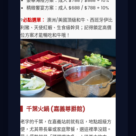
豪華海陸方案：成人 $788 / $888 + 10%
精緻饗宴方案：成人 $688 / $788 + 10%
?
必點選單：
澳洲/美國頂級和牛、西班牙伊比
利豬、天使紅蝦、生食級幹貝；記得鎖定高價
位方案才能暢吃和牛哦！
▍千葉火鍋 (嘉義尊爵館)
老字的千葉，在嘉義站前就有店，地點超級方
便，尤其帶長輩或家庭聚餐，選這裡準沒錯。