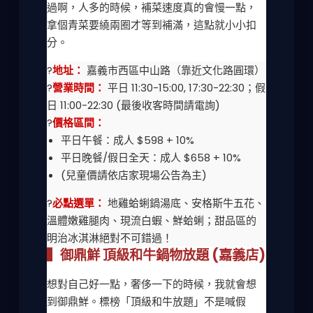
過啊，人多的時候，補菜速度真的會慢一點，
拿個青菜要繞兩圈才等到補滿，這點就小小扣
分。
?
地址：
嘉義市西區中山路（靠近文化路圓環）
?
營業時間：
平日 11:30-15:00, 17:30-22:30；假
日 11:00-22:30 (最後收客時間請電詢)
?
價格區間：
平日午餐：成人 $598 + 10%
平日晚餐/假日全天：成人 $658 + 10%
(兒童價請依店家現場公告為主)
?
必點選單：
地雞蛤蜊鍋湯底、安格斯牛五花、
溫體嫩雞腿肉、現流白蝦、鮮蛤蜊；甜品區的
明治冰淇淋絕對不可錯過！
▍御鼎鮮 頂級和牛鍋物放題 (嘉義店)
想對自己好一點，奢侈一下的時候，我就會想
到御鼎鮮。標榜「頂級和牛放題」不是喊假