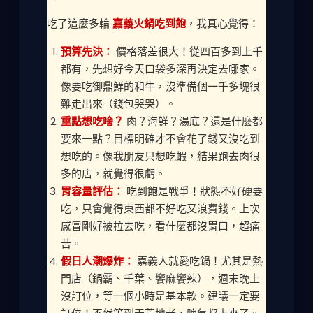
吃了這麼多輪
嘉義火鍋吃到飽
，我真心覺得：
預算先決：
價格落差很大！從四百多到上千
都有，先想好今天口袋多深再決定去哪家。
像要吃御鼎鮮的和牛，沒準備個一千多塊很
難走出來（錢包哭哭）。
重點想吃啥？
肉？海鮮？湯底？還是什麼都
要來一點？目標明確才不會花了錢又沒吃到
想吃的。像我朋友只想吃蝦，結果跑去肉很
多的店，就覺得很虧。
胃容量評估：
吃到飽是戰爭！狀態不好硬要
吃，只會覺得東西都不好吃又浪費錢。上次
感冒剛好被拉去吃，看什麼都沒胃口，超痛
苦。
假日人潮爆炸：
嘉義人就愛吃鍋！尤其是熱
門店（鍋霸、千葉、饗麻饗辣），週末晚上
沒訂位，等一個小時是基本款。建議一定要