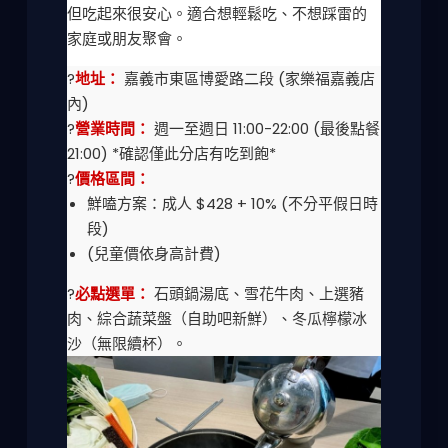
但吃起來很安心。適合想輕鬆吃、不想踩雷的
家庭或朋友聚會。
?
地址：
嘉義市東區博愛路二段 (家樂福嘉義店
內)
?
營業時間：
週一至週日 11:00-22:00 (最後點餐
21:00) *確認僅此分店有吃到飽*
?
價格區間：
鮮嗑方案：成人 $428 + 10% (不分平假日時
段)
(兒童價依身高計費)
?
必點選單：
石頭鍋湯底、雪花牛肉、上選豬
肉、綜合蔬菜盤（自助吧新鮮）、冬瓜檸檬冰
沙（無限續杯）。