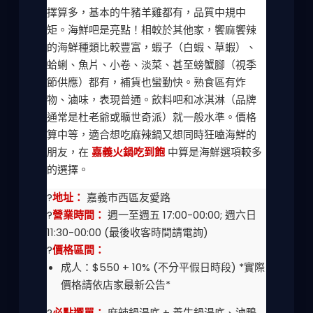
擇算多，基本的牛豬羊雞都有，品質中規中
矩。海鮮吧是亮點！相較於其他家，饗麻饗辣
的海鮮種類比較豐富，蝦子（白蝦、草蝦）、
蛤蜊、魚片、小卷、淡菜、甚至螃蟹腳（視季
節供應）都有，補貨也蠻勤快。熟食區有炸
物、滷味，表現普通。飲料吧和冰淇淋（品牌
通常是杜老爺或曠世奇派）就一般水準。價格
算中等，適合想吃麻辣鍋又想同時狂嗑海鮮的
朋友，在
嘉義火鍋吃到飽
中算是海鮮選項較多
的選擇。
?
地址：
嘉義市西區友愛路
?
營業時間：
週一至週五 17:00-00:00; 週六日
11:30-00:00 (最後收客時間請電詢)
?
價格區間：
成人：$550 + 10% (不分平假日時段) *實際
價格請依店家最新公告*
?
必點選單：
麻辣鍋湯底 + 養生鍋湯底、滷鴨