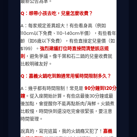
最新公告為準。
Q：想帶小孩去吃，兒童怎麼收費？
A：每家規定差異超大！有些看身高（例如
110cm以下免費、110-140cm半價），有些看年
齡（如6歲以下免費），有些直接定兒童價（如
$199）。
強烈建議訂位時直接問清楚該店規
則
，避免爭議。像千葉和石二鍋的兒童收費就
比較明確友好。
Q：嘉義火鍋吃到飽通常用餐時間限制多久？
A：幾乎都有時間限制！常見是
90分鐘到120分
鐘
。從入座開始計算。有些店最後30分鐘或最
後加點，會提醒你不能再點新肉/海鮮。火鍋煮
比較慢，時間快到還沒吃完會很緊張，要注意
時間管理。
說真的，寫完這篇，我的火鍋癮又犯了！
嘉義