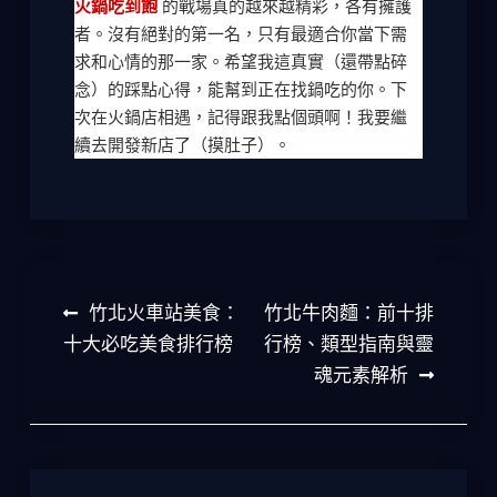
火鍋吃到飽
的戰場真的越來越精彩，各有擁護
者。沒有絕對的第一名，只有最適合你當下需
求和心情的那一家。希望我這真實（還帶點碎
念）的踩點心得，能幫到正在找鍋吃的你。下
次在火鍋店相遇，記得跟我點個頭啊！我要繼
續去開發新店了（摸肚子）。
文
竹北火車站美食：
竹北牛肉麵：前十排
章
十大必吃美食排行榜
行榜、類型指南與靈
魂元素解析
導
覽