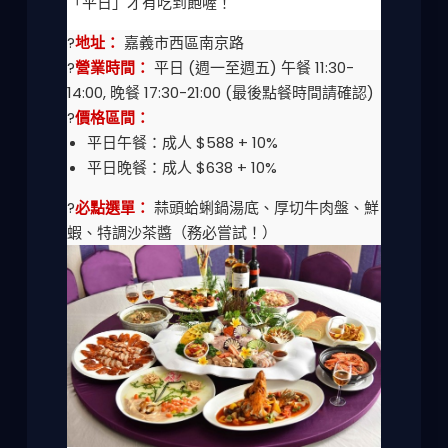
「平日」才有吃到飽喔！
?
地址：
嘉義市西區南京路
?
營業時間：
平日 (週一至週五) 午餐 11:30-
14:00, 晚餐 17:30-21:00 (最後點餐時間請確認)
?
價格區間：
平日午餐：成人 $588 + 10%
平日晚餐：成人 $638 + 10%
?
必點選單：
蒜頭蛤蜊鍋湯底、厚切牛肉盤、鮮
蝦、特調沙茶醬（務必嘗試！）