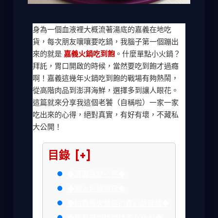
身為一個血液裡大概流著湯底的嘉義在地吃
貨，每次朋友嚷嚷要吃鍋，我腦子第一個蹦出
來的就是
嘉義火鍋吃到飽
。什麼單點小火鍋？
拜託，胃口開啟的時候，當然要吃到飽才過癮
啊！嘉義這幾年火鍋吃到飽的戰場有夠熱鬧，
從高階肉品到澎湃海鮮，選擇多到讓人眼花。
這篇就來分享我這個老饕（自稱啦）一家一家
吃出來的心得，絕對真實，有好有壞，不藏私
大公開！
目錄
[+]
◆真實踩點心得◆
◆懶人包總整理◆
◆給嘉義火鍋控的真心話建議◆
◆常見疑問快問快答 (Q&A)◆