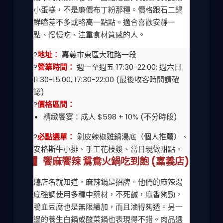
小蛋糕，不是廉價布丁粉那種。價格跟石二鍋
鮮嗑差不多或略高一點點。適合喜歡安靜一
點、慢慢吃、注重食材質感的人。
?
地址：
嘉義市東區大雅路一段
?
營業時間：
週一至週五 17:30-22:00; 週六日
11:30-15:00, 17:30-22:00 (最後收客時間請確
認)
?
價格區間：
精緻饗宴：成人 $598 + 10% (不分時段)
?
必點選單：
剝皮辣椒雞鍋湯底（個人推薦）、
安格斯牛小排、手工花枝漿、當日現做甜點。
▍饗麻饗辣 鴛鴦火鍋吃到飽 (嘉義店)
聽店名就知道，麻辣鍋是招牌。他們的麻辣湯
底強調使用多種中藥材，不死鹹，麻香夠勁，
鴨血豆腐也是無限續加，而且滷得夠透。另一
邊的養生白鍋或酸菜鍋也表現得不錯。肉品選