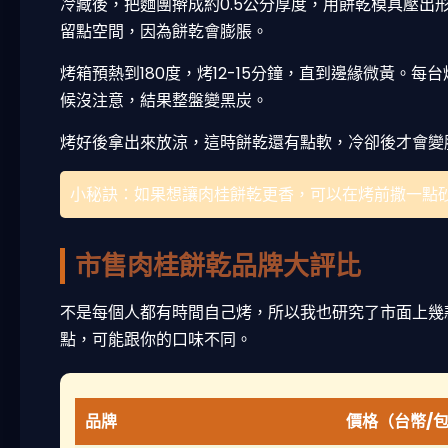
冷藏後，把麵團擀成約0.5公分厚度，用餅乾模具壓出
留點空間，因為餅乾會膨脹。
烤箱預熱到180度，烤12-15分鐘，直到邊緣微黃。
候沒注意，結果整盤變黑炭。
烤好後拿出來放涼，這時餅乾還有點軟，冷卻後才會變
小秘訣：如果想讓肉桂餅乾更香，可以在烤前撒一點
市售肉桂餅乾品牌大評比
不是每個人都有時間自己烤，所以我也研究了市面上幾
點，可能跟你的口味不同。
品牌
價格（台幣/