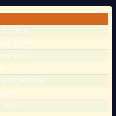
低筋，口感更酥
溫軟化，不然很難拌勻
黃砂糖，香氣更足
就好
，品質好的肉桂粉差很多
點膨鬆感
，不能省略