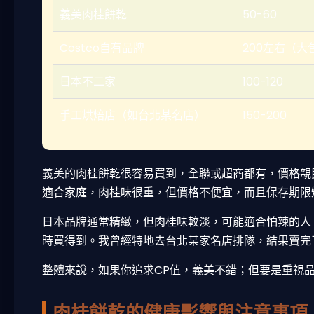
義美肉桂餅乾
50-60
Costco自有品牌
200左右（大
日本不二家
100-120
手工烘焙店（如台北某名店）
150-200
義美的肉桂餅乾很容易買到，全聯或超商都有，價格親民
適合家庭，肉桂味很重，但價格不便宜，而且保存期限
日本品牌通常精緻，但肉桂味較淡，可能適合怕辣的人
時買得到。我曾經特地去台北某家名店排隊，結果賣完
整體來說，如果你追求CP值，義美不錯；但要是重視
肉桂餅乾的健康影響與注意事項