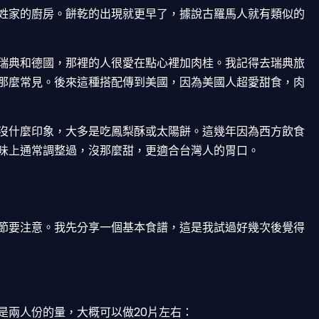
姓家的廚房。餅乾的出現就更早了，據說古羅馬人就有類似的
瑞典和德國，那裡的人很愛在點心裡加肉桂。我記得去瑞典旅
那麼常見。後來這種搭配傳到美國，因為美國人超愛甜食，肉
沒什麼印象，大多是吃鳳梨酥或太陽餅。這幾年因為西方飲食
味上通常調整過，沒那麼甜，更適合台灣人的胃口。
節要注意。我先分享一個基本食譜，這是我試過好幾次後覺得
是兩人份的量，大概可以做20片左右：