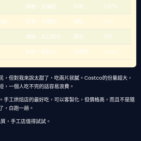
酥脆，但偏甜
中等
3.5/5
包裝）
厚實，有嚼勁
濃郁
4/5
細緻，入口即化
清淡
3/5
新鮮，香氣足
可調整
4.5/5
，但對我來說太甜了，吃兩片就膩。Costco的份量超大，
短，一個人吃不完的話容易浪費。
。手工烘焙店的最好吃，可以客製化，但價格高，而且不是隨
了，白跑一趟。
品質，手工店值得試試。