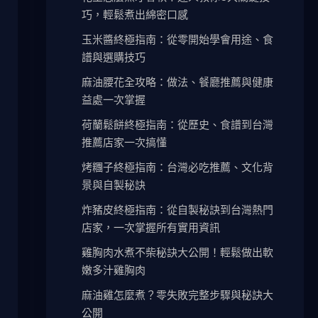
巧，輕鬆煮出綿密口感
玉米醬終極指南：從零開始學會用途、食
譜與選購技巧
麻油腰花全攻略：做法、餐廳推薦與健康
益處一次掌握
荷蘭鬆餅終極指南：從歷史、食譜到台灣
推薦店家一次搞懂
烤糰子終極指南：台灣必吃推薦、文化背
景與自製秘訣
炸豬皮終極指南：從自製秘訣到台灣熱門
店家，一次掌握所有實用資訊
雞胸肉水煮不柴秘訣大公開！輕鬆做出軟
嫩多汁雞胸肉
麻油雞怎麼煮？零失敗完整步驟與秘訣大
公開