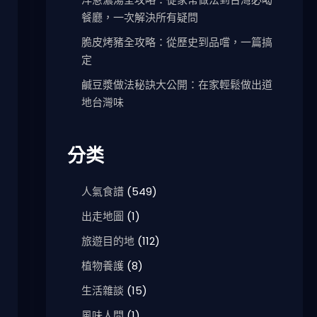
餐廳，一次解決所有疑問
脆皮烤豬全攻略：從歷史到品嚐，一篇搞
定
鹹豆漿做法秘訣大公開：在家輕鬆做出道
地台灣味
分类
人氣食譜
(549)
出走地圖
(1)
旅遊目的地
(112)
植物養護
(8)
生活雜談
(15)
風味人間
(1)