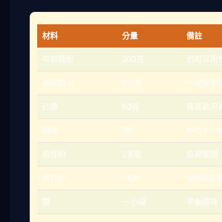
材料
分量
備註
中筋麵粉
200克
也可以用
無鹽奶油
100克
一定要室
砂糖
80克
我喜歡用
雞蛋
1顆
中型大小
肉桂粉
2茶匙
這是關鍵
泡打粉
1茶匙
讓餅乾有
鹽
一小撮
平衡甜味