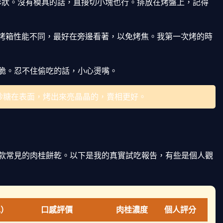
形狀。沒有模具的話，直接切小塊也行。排放在烤盤上，記得
每台烤箱性能不同，最好在旁邊看著，以免烤焦。我第一次烤的時
脆。忍不住偷吃的話，小心燙嘴。
砂糖在表面，烤出來亮晶晶的，賣相更好。
款常見的肉桂餅乾。以下是我的真實試吃報告，有些是個人觀
包）
口感評價
肉桂濃度
個人評分