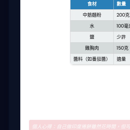
食材
數量
中筋麵粉
200克
水
100毫
鹽
少許
雞胸肉
150克
醬料（如番茄醬）
適量
步驟如下：首先，將麵粉、水和鹽混合，揉成
薄餅皮。平底鍋加熱，不用油，煎餅皮至兩面
後，將內餡放在餅皮上，捲起來，淋上醬料即
我第一次做時，餅皮擀太厚，結果捲不起來。
自製番茄醬，簡單用番茄、洋蔥和香料煮成，
個人心得：自己做印度捲餅雖然花時間，但