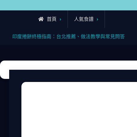
首頁
人氣食譜
印度捲餅終極指南：台北推薦、做法教學與常見問答
說起印度捲餅，我猜很多人第一次聽到這名字
然，印度捲餅是一種源自印度的街頭小吃，這
是在台北的夜市，那香氣撲鼻的餅皮包裹著豐
過，老實說，不是每家店的印度捲餅都好吃，
豔。今天，我就來和大家聊聊印度捲餅的方方