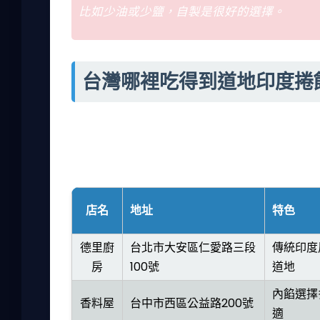
比如少油或少鹽，自製是很好的選擇。
台灣哪裡吃得到道地印度捲
當然，不是每個人都有空自己做，所以外出覓
台中有不少選擇。我實地吃過幾家，整理成表
5分。
店名
地址
特色
德里廚
台北市大安區仁愛路三段
傳統印度
房
100號
道地
內餡選擇
香料屋
台中市西區公益路200號
適