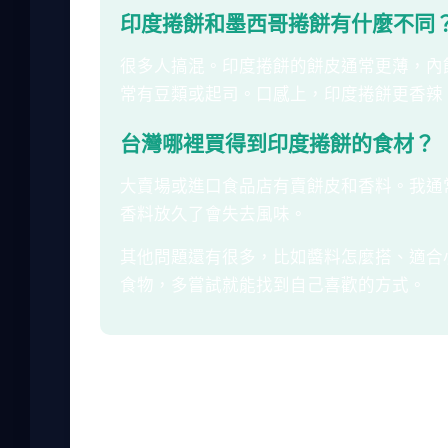
印度捲餅和墨西哥捲餅有什麼不同
很多人搞混。印度捲餅的餅皮通常更薄，內
常有豆類或起司。口感上，印度捲餅更香辣
台灣哪裡買得到印度捲餅的食材？
大賣場或進口食品店有賣餅皮和香料。我通
香料放久了會失去風味。
其他問題還有很多，比如醬料怎麼搭、適合
食物，多嘗試就能找到自己喜歡的方式。
寫到這裡，我發現印度捲餅真的有很多細節可
響最終體驗。我希望這篇文章能幫到你，無論
繼續，說不定未來會有更多創意版本出現。