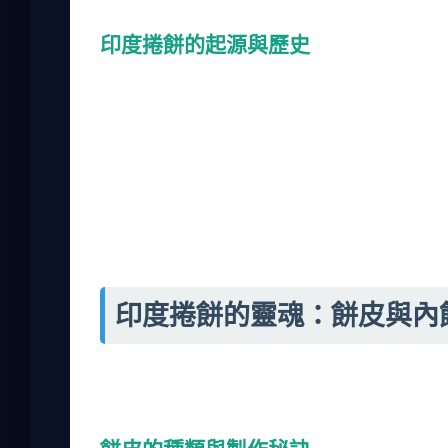
印度捲餅的起源與歷史
印度捲餅的歷史其實蠻有趣的。它並不是什麼
印度德里的街頭，後來隨著移民傳到世界各地
從一些異國餐廳開始，現在連夜市都能看到它
我有次和一位印度朋友聊天，他告訴我，在印度，這種
的版本有些微差異。例如，印度當地的餅皮可
捲餅其實是經過本土化的，這也沒什麼不好，
印度捲餅的靈魂：餅皮與內
要做出一份好吃的印度捲餅，餅皮和內餡是關
易破。內餡則要新鮮，調味不能過重。下面我