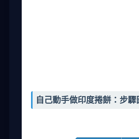
有點陰影。
這裡列出一些常見內餡組合，供大家參考：
蔬菜內餡：馬鈴薯泥、洋蔥、番茄，適合素食者
雞肉內餡：雞胸肉切條，用咖哩粉醃製，香辣可
羊肉內餡：羊肉塊慢燉，但要注意去腥。
綜合內餡：加入豆類或起司，增加口感。
醬料部分，薄荷醬是經典，但有些人可能不習
吃的人，可以從番茄醬開始嘗試。
自己動手做印度捲餅：步驟
如果你喜歡在家料理，自己做印度捲餅其實不
試後，總算找到一個簡單的方法。下面用表格