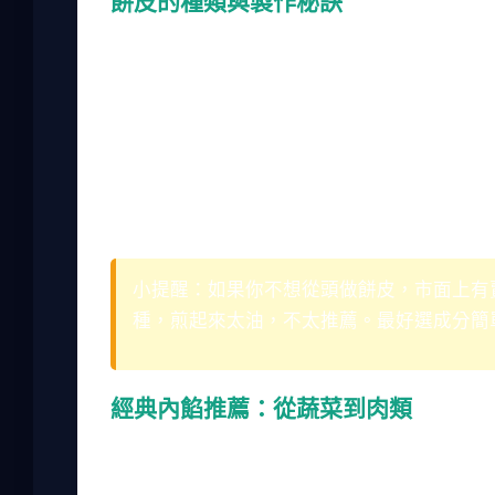
餅皮的種類與製作秘訣
印度捲餅的餅皮主要有兩種：一種是傳統的全
但口感稍硬；白麵粉的則更柔軟。我自己偏好
足。
製作餅皮時，水溫和揉麵時間很重要。水不能
團光滑。我試過在家自己做，第一次失敗了，
團的時間不能省，最好放30分鐘讓它鬆弛。
小提醒：如果你不想從頭做餅皮，市面上有
種，煎起來太油，不太推薦。最好選成分簡
經典內餡推薦：從蔬菜到肉類
內餡的變化就多了。蔬菜類常見的有馬鈴薯、
雞肉內餡，因為它嫩而不柴。但有一次在台中