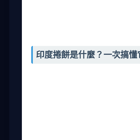
題，一次搞定。
印度捲餅，簡單來說，就是用薄餅皮捲上各種
多名字，但台灣人普遍叫它印度捲餅。為什麼
以選蔬菜、肉類，甚至純素食，適合各種飲食
印度捲餅是什麼？一次搞懂
印度捲餅的起源可以追溯到印度北部的街頭飲
像其他印度料理那樣濃郁，反而更注重餅皮和
脆，內餡則從馬鈴薯、豆類到雞肉、羊肉都有
這些組合讓印度捲餅吃起來層次豐富。
我個人覺得，印度捲餅最大的優點是彈性大。
不過，要注意的是，有些店家為了迎合台灣口
失去了道地風味。如果你問我，什麼是完美的
膩，醬料恰到好處不搶戲。