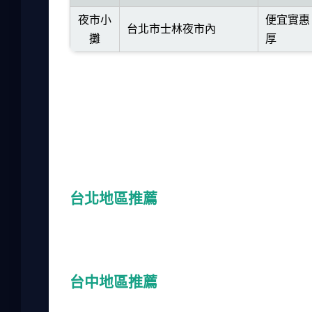
夜市小
便宜實惠
台北市士林夜市內
攤
厚
德里廚房是我最推薦的，他們的印度捲餅餅皮
自己。香料屋的環境不錯，但醬料偏甜，不是
我有次吃到餅皮沒煎熟，有點失望。
除了這些，網路上還有很多人推薦其他店，但
僅供參考。
台北地區推薦
台北的印度捲餅店集中在東區和夜市。我常去
地。另外，公館附近也有家小店，印度捲餅用
台中地區推薦
台中的印度捲餅店相對少，但香料屋值得一試