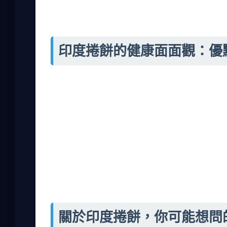
中的印度捲餅整體偏溫和，辣度不夠，可能為
印度捲餅的健康面面觀：優
吃印度捲餅健康嗎？這問題很多人問。其實，
菜和蛋白質。但要注意醬料和油量。市售的印
優點方面，印度捲餅的餅皮如果是全麥的，纖
捲餅時，會要求醬料分開放，這樣可以控制量
後肚子不舒服，所以現在都選信譽好的店。
如果你在控制體重，可以選蔬菜內餡，避免油
但別過量。
關於印度捲餅，你可能想問的