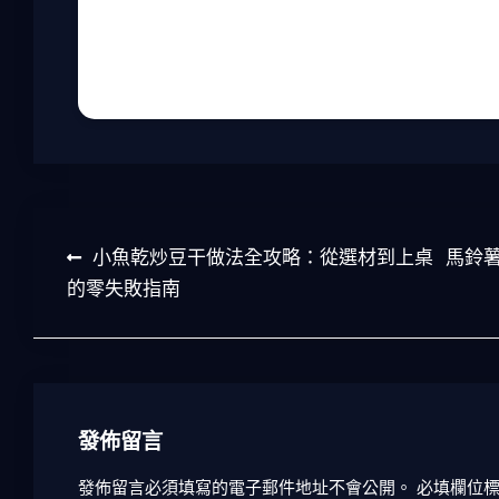
最後，提醒大家，吃印度捲餅時別忘了享受過
有推薦的店或做法，歡迎分享給我，我很樂意
文
小魚乾炒豆干做法全攻略：從選材到上桌
馬鈴
章
的零失敗指南
導
覽
發佈留言
發佈留言必須填寫的電子郵件地址不會公開。
必填欄位