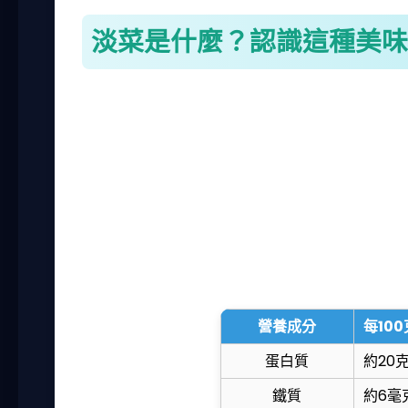
淡菜是什麼？認識這種美味
淡菜是一種雙殼貝類，外殼通常是黑褐色，
區，比如澎湖、屏東等地，都是盛產地。淡
親民，適合日常飲食。我記得有次去漁港買
很開心。
淡菜的營養價值很高，它含有豐富的蛋白質、
但要注意，淡菜的膽固醇含量也不低，所以
成分，讓你一目了然。
營養成分
每10
蛋白質
約20
鐵質
約6毫