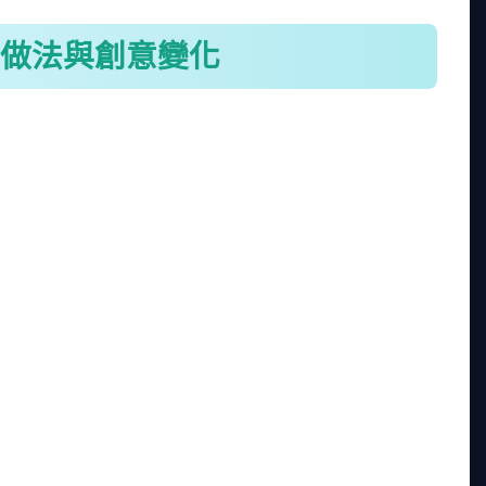
做法與創意變化
九層塔炒淡菜、蒜蓉蒸淡菜、還有淡菜湯等。這些做
學會的是九層塔炒淡菜，因為做法快，適合忙碌的日
變硬，蒸太久則會縮水。
，你可以參考看看。
、辣椒和九層塔爆香，再放入淡菜快炒。味道香辣開胃，
留原汁原味。這做法健康，但要注意蒸的時間，一般5-7
適合冬天暖身。我喜歡加點米酒去腥，味道更棒。
。用白酒和奶油烹煮，淡菜吸收酒香，風味獨特。