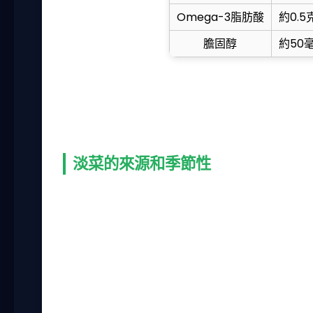
Omega-3脂肪酸
約0.5
膽固醇
約50
淡菜料理的準備工作中，清洗是最重要的一
我曾經偷懶沒仔細洗，結果整鍋湯都毀了，
回來後先用清水沖洗，再用刷子輕輕刷洗外
淡菜的來源和季節性
淡菜在台灣主要產自澎湖、嘉義和屏東等地
的盛產季節是春夏季，這時候的淡菜肉質最
這個時節購買，新鮮度更高。我個人偏愛澎
淡菜料理的變化很多，但基礎知識掌握了，
色做法。