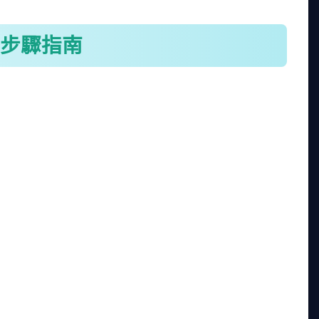
步驟指南
殼應該完整、有光澤，沒有裂縫或異味。我建議去傳
障。超市的淡菜雖然方便，但有時放久了，品質不穩
就不要買。
麻煩，但其實不難。下面我分享我的清洗流程，照著
外殼，去除表面的泥沙和海藻。
處。刷的時候不要太用力，避免傷到貝肉。
分鐘到1小時，讓它們吐沙。期間可以換水一次。
會閉合，表示是活的；如果一直開著，就丟掉。