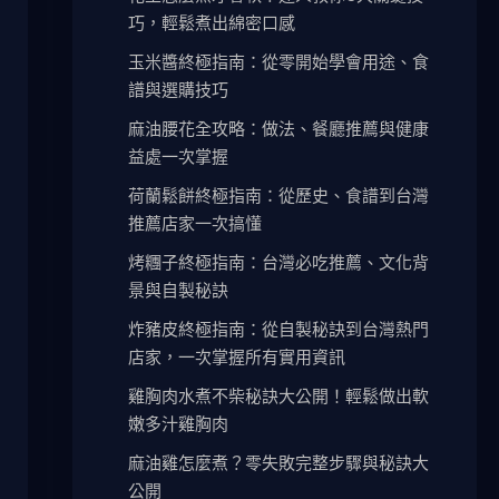
巧，輕鬆煮出綿密口感
玉米醬終極指南：從零開始學會用途、食
譜與選購技巧
麻油腰花全攻略：做法、餐廳推薦與健康
益處一次掌握
荷蘭鬆餅終極指南：從歷史、食譜到台灣
推薦店家一次搞懂
烤糰子終極指南：台灣必吃推薦、文化背
景與自製秘訣
炸豬皮終極指南：從自製秘訣到台灣熱門
店家，一次掌握所有實用資訊
雞胸肉水煮不柴秘訣大公開！輕鬆做出軟
嫩多汁雞胸肉
麻油雞怎麼煮？零失敗完整步驟與秘訣大
公開