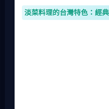
淡菜料理的台灣特色：經典
台灣的淡菜料理融合了本土風味，常見的有
法簡單易學，卻能帶出淡菜的鮮甜。我最早
常。淡菜料理的關鍵在於火候，炒太久肉會
下面我列出幾種台灣人最愛的淡菜料理做法
九層塔炒淡菜
：這是最常見的家常做法，用蒜頭
很下飯。
蒜蓉蒸淡菜
：將蒜末鋪在淡菜上，用蒸的方式保
分鐘就夠了。
淡菜湯
：加入薑絲和豆腐一起煮湯，湯頭清甜，
白酒煮淡菜
：這是西式做法，但在台灣也很流行