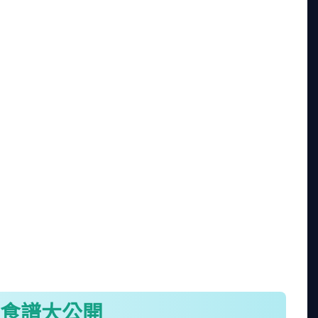
料理的成功，一半靠清洗。我曾經沒浸泡就直接煮，
不馬上煮，可以放冰箱冷藏，但最好在1-2天內用
差一些，不建議用於講究的淡菜料理。
。我遇過一次，在夜市買了特價淡菜，回家才發現多
點錢買新鮮的，也不要貪小便宜。另外，淡菜的大小
多但煮久容易老。
操作了。下面我分享幾個簡單的淡菜食譜，讓你在家
食譜大公開