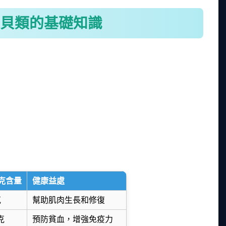
貝類的基礎知識
肉質鮮嫩，富含營養。在台灣，淡菜常見於沿海地
菜料理之所以受歡迎，除了味道鮮美，還因為它價格
淡菜，一大袋才幾百塊，回家煮一鍋湯，全家都吃得
鐵質和Omega-3脂肪酸，對心血管健康有好處。
適量食用就好。下面這個表格整理了淡菜的主要營養
0克含量
健康益處
克
幫助肌肉生長和修復
克
預防貧血，增強免疫力