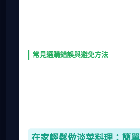
清洗完的淡菜就可以直接用於烹飪了。淡菜
結果吃起來滿口沙，從此再也不敢偷懶。
除了清洗，保存也很重要。淡菜買回來如果
完。冷凍雖然能延長保存，但解凍後口感會
常見選購錯誤與避免方法
選購淡菜時，有些人會只看價格，忽略品質
半是死的，煮了後味道很差。所以寧可多花
不是品質指標，小淡菜可能更嫩，大淡菜肉
淡菜料理的準備工作做好，接下來就是實際
也能輕鬆做。
在家輕鬆做淡菜料理：簡單