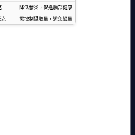
克
降低發炎，促進腦部健康
毫克
需控制攝取量，避免過量
環。如果沒洗乾淨，吃起來會有沙礫感，影響口感。
教訓深刻。淡菜的外殼容易附著海藻或泥沙，建議買
殼。
，其中澎湖的淡菜因為水質乾淨，品質特別好。淡菜
肥美，價格也相對便宜。如果想做淡菜料理，建議選
湖的淡菜，每次去旅遊都會帶一些回來。
後續就輕鬆了。接下來我們來看看淡菜料理的台灣特