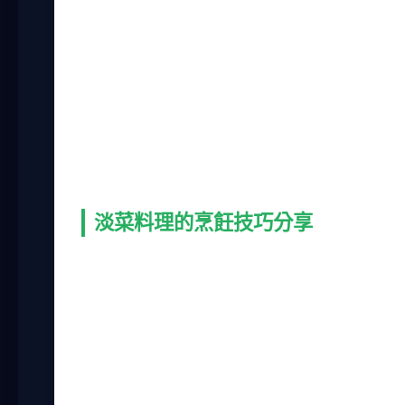
淡菜料理的選擇多，但每種做法的難易度不
過白酒煮淡菜，第一次因為酒放太多，味道
於實驗，多試幾次就能找到自己喜歡的口味
除了傳統做法，現在也有創意淡菜料理，比
餐廳很常見，適合想換口味的人。但老實說
情了。
淡菜料理的烹飪技巧分享
做淡菜料理時，有些小技巧能讓成品更完美
殼會緊閉或稍微開口，輕敲後會閉合。如果
貪便宜買到死淡菜，煮出來腥味很重，整鍋
另一個技巧是調味時機。淡菜容易吸收味道
淡菜料理的鮮味本身就很足，簡單調味就能