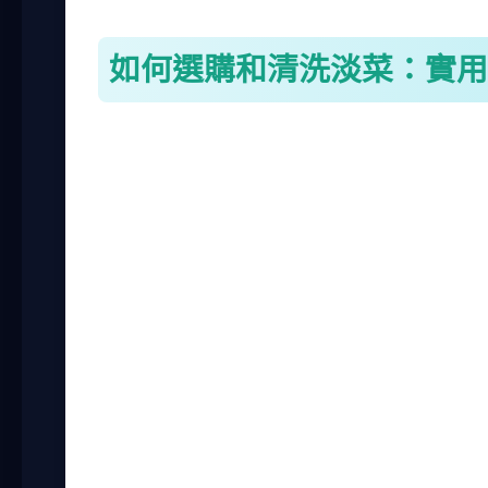
如何選購和清洗淡菜：實用
選購淡菜時，首先要看外觀。新鮮的淡菜外
統市場或漁港買，因為流通快，新鮮度有保
定。買的時候可以聞一下，如果有腥臭味，
清洗淡菜是淡菜料理的關鍵步驟。很多人嫌
做就能搞定。
初步沖洗
：將淡菜放入大盆中，用流動清水沖洗
刷洗外殼
：用軟毛刷輕輕刷洗外殼，特別是縫隙
浸泡吐沙
：在清水中加入一匙鹽，浸泡淡菜30
檢查活度
：浸泡後，撈出淡菜，輕敲外殼。如果