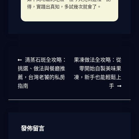
得，實踐出真知，多試幾次就會了。
文
清蒸石斑全攻略：
果凍做法全攻略：從
章
挑選、做法與餐廳推
零開始自製美味果
薦，台灣老饕的私房
凍，新手也能輕鬆上
導
指南
手
覽
發佈留言