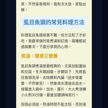
來，不然容易噎到。我有次太急，差點出
糗。
虱目魚頭的常見料理方法
料理虱目魚頭其實不難，但方法對了才好
吃。我最常做的是煮湯和紅燒，兩種都試
過無數次，下面分享我的心得。
煮湯：簡單又營養
虱目魚頭煮湯是最經典的，尤其加點薑絲
和豆腐，冬天喝超暖。步驟如下：先將虱
目魚頭洗淨，去除鰓和內臟（這步很重
要，不然會苦），然後滾水燙過去血水。
接著放入鍋中，加水、薑片，大火煮滾轉
小火熬30分鐘。最後加鹽調味就行。
但我必須說，熬湯時間不能太短，否則湯