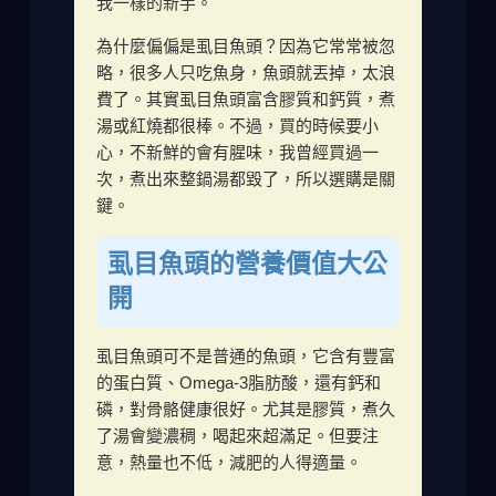
我一樣的新手。
為什麼偏偏是虱目魚頭？因為它常常被忽
略，很多人只吃魚身，魚頭就丟掉，太浪
費了。其實虱目魚頭富含膠質和鈣質，煮
湯或紅燒都很棒。不過，買的時候要小
心，不新鮮的會有腥味，我曾經買過一
次，煮出來整鍋湯都毀了，所以選購是關
鍵。
虱目魚頭的營養價值大公
開
虱目魚頭可不是普通的魚頭，它含有豐富
的蛋白質、Omega-3脂肪酸，還有鈣和
磷，對骨骼健康很好。尤其是膠質，煮久
了湯會變濃稠，喝起來超滿足。但要注
意，熱量也不低，減肥的人得適量。