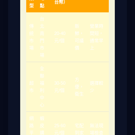
台幣）
型
點
台
傳
北
新
營業時
統
南
20-40
鮮，
間短，
市
門
元/個
可議
通常早
場
市
價
上
場
全
聯
方
超
福
30-50
選擇較
便，
市
利
元/個
少
衛生
中
心
網
蝦
路
皮
25-60
宅配
無法現
平
購
元/個
到家
場檢查