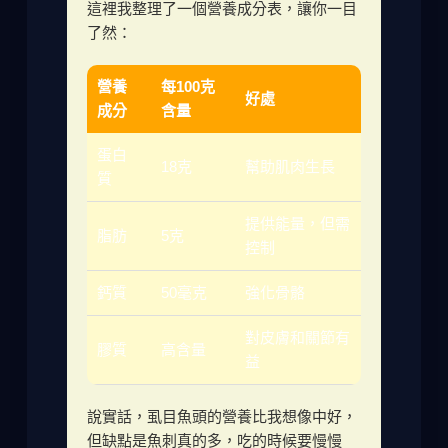
這裡我整理了一個營養成分表，讓你一目
了然：
營養
每100克
好處
成分
含量
蛋白
18克
幫助肌肉生長
質
提供能量，但需
脂肪
5克
控制
鈣質
50毫克
強化骨骼
對皮膚和關節有
膠質
高含量
益
說實話，虱目魚頭的營養比我想像中好，
但缺點是魚刺真的多，吃的時候要慢慢