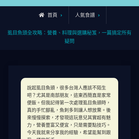
首頁
人氣食譜
虱目魚頭全攻略：營養、料理與選購秘笈，一篇搞定所有
疑問
說起虱目魚頭，很多台灣人應該不陌生
吧？尤其是南部朋友，這東西簡直是家常
便飯。但我記得第一次處理虱目魚頭時，
真的手忙腳亂，魚刺多到讓人想放棄。後
來慢慢摸索，才發現這玩意兒其實超有魅
力，營養豐富又便宜，只是需要點技巧。
今天我就來分享我的經驗，希望能幫到跟