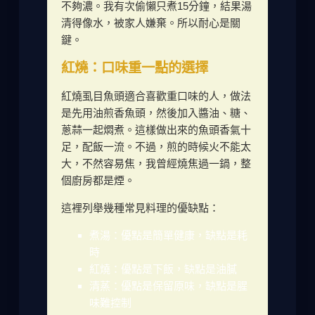
不夠濃。我有次偷懶只煮15分鐘，結果湯
清得像水，被家人嫌棄。所以耐心是關
鍵。
紅燒：口味重一點的選擇
紅燒虱目魚頭適合喜歡重口味的人，做法
是先用油煎香魚頭，然後加入醬油、糖、
蔥蒜一起燜煮。這樣做出來的魚頭香氣十
足，配飯一流。不過，煎的時候火不能太
大，不然容易焦，我曾經燒焦過一鍋，整
個廚房都是煙。
這裡列舉幾種常見料理的優缺點：
煮湯：優點是簡單健康，缺點是耗
時
紅燒：優點是下飯，缺點是油膩
清蒸：優點是保留原味，缺點是腥
味難控制