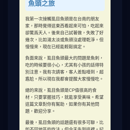
魚頭之旅
我第一次接觸虱目魚頭是在台南的朋友
家，那時覺得這東西看起來可怕，吃起來
卻驚爲天人。後來自己試著做，失敗了好
幾次，比如湯太淡或魚頭沒處理乾淨。但
慢慢來，現在已經能輕鬆搞定。
負面來說，虱目魚頭最大的問題是魚刺，
吃的時候要很小心，尤其有小孩的話得特
別注意。我有次請客，客人差點噎到，超
尷尬。所以現在我都會提醒大家慢慢吃。
總的來說，虱目魚頭是CP值很高的食
材，只要掌握技巧，就能享受美味。希望
這篇文章對你有幫助，如果你有其他問
題，歡迎分享。
最後，虱目魚頭的話題還有很多可聊，比
如不同地區的吃法，但今天先到這裡。記