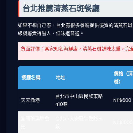
台北推薦清蒸石斑餐廳
如果不想自己煮，台北有很多餐廳提供優質的清蒸石斑
級餐廳貴得嚇人，但味道普通。
負面評價：某家知名海鮮店，清蒸石斑調味太重，完
價格（清
餐廳名稱
地址
斑）
台北市中山區民族東路
天天漁港
NT$600
410巷
宜蘭礁溪鮮魚
台北市大安區仁愛路三
NT$1000
館
段