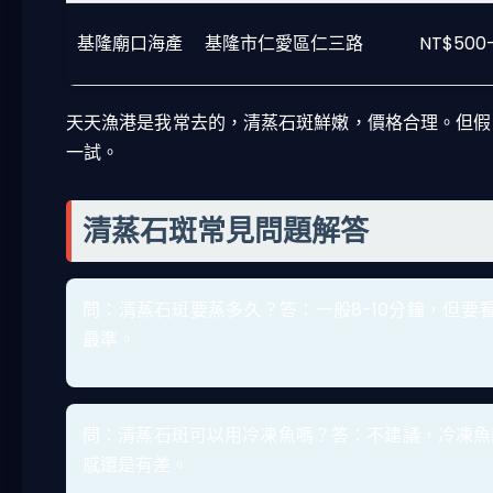
基隆廟口海產
基隆市仁愛區仁三路
NT$500
天天漁港是我常去的，清蒸石斑鮮嫩，價格合理。但假
一試。
清蒸石斑常見問題解答
問：清蒸石斑要蒸多久？答：一般8-10分鐘，但要
最準。
問：清蒸石斑可以用冷凍魚嗎？答：不建議，冷凍魚
感還是有差。