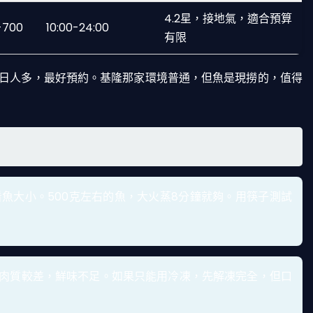
4.2星，接地氣，適合預算
-700
10:00-24:00
有限
日人多，最好預約。基隆那家環境普通，但魚是現撈的，值得
看魚大小。500克左右的魚，大火蒸8分鐘就夠。用筷子測試
肉質較差，鮮味不足。如果只能用冷凍，先解凍完全，但口