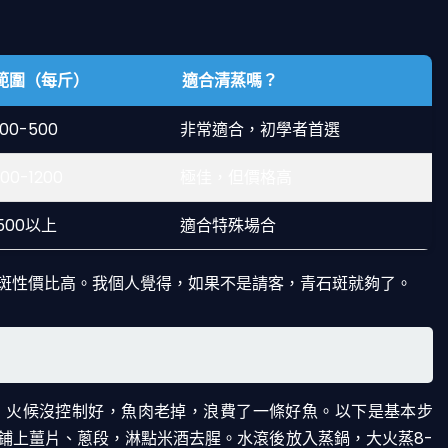
範圍（每斤）
適合清蒸嗎？
00-500
非常適合，初學者首選
00-1200
極佳，但價格高
1500以上
適合特殊場合
斑性價比高。我個人覺得，如果不是請客，青石斑就夠了。
，火候沒控制好，魚肉老掉，浪費了一條好魚。以下是基本步
鋪上薑片、蔥段，淋點米酒去腥。水滾後放入蒸鍋，大火蒸8-