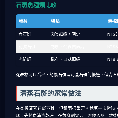
石斑魚種類比較
種類
特點
價格
青石斑
肉質細嫩，刺少
NT$3
龍膽石斑
肉厚，營養價值高
NT$8
老鼠斑
稀有，口感頂級
NT$
從表格可以看出，龍膽石斑是清蒸石斑的優選，但青石
清蒸石斑的家常做法
在家做清蒸石斑不難，但細節很重要。我第一次做時
驟：先將魚清洗乾淨，在魚身劃幾刀，方便入味。然後