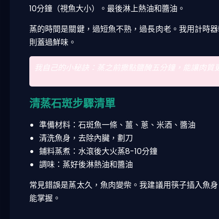
10分鐘（視魚大小）。最後淋上熱油和醬油。
蒸的時間是關鍵，過短魚不熟，過長肉老。我用計時器
則蓋過鮮味。
我自己的小秘訣：蒸之前撒點鹽醃五分鐘，能讓肉質
清蒸石斑步驟清單
準備材料：石斑魚一條、薑、蔥、米酒、醬油
清洗魚身，去除內臟，劃刀
鋪料蒸煮：水滾後大火蒸8-10分鐘
調味：蒸好後淋熱油和醬油
常見錯誤是蒸太久，魚肉變柴。我建議用筷子插入魚身
能掌握。