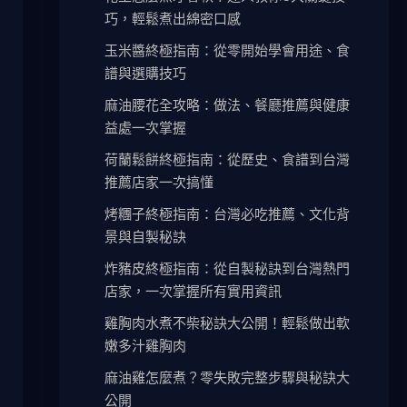
巧，輕鬆煮出綿密口感
玉米醬終極指南：從零開始學會用途、食
譜與選購技巧
麻油腰花全攻略：做法、餐廳推薦與健康
益處一次掌握
荷蘭鬆餅終極指南：從歷史、食譜到台灣
推薦店家一次搞懂
烤糰子終極指南：台灣必吃推薦、文化背
景與自製秘訣
炸豬皮終極指南：從自製秘訣到台灣熱門
店家，一次掌握所有實用資訊
雞胸肉水煮不柴秘訣大公開！輕鬆做出軟
嫩多汁雞胸肉
麻油雞怎麼煮？零失敗完整步驟與秘訣大
公開