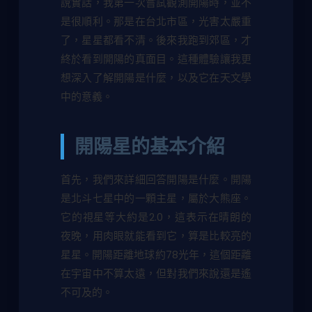
說實話，我第一次嘗試觀測開陽時，並不
是很順利。那是在台北市區，光害太嚴重
了，星星都看不清。後來我跑到郊區，才
終於看到開陽的真面目。這種體驗讓我更
想深入了解開陽是什麼，以及它在天文學
中的意義。
開陽星的基本介紹
首先，我們來詳細回答開陽是什麼。開陽
是北斗七星中的一顆主星，屬於大熊座。
它的視星等大約是2.0，這表示在晴朗的
夜晚，用肉眼就能看到它，算是比較亮的
星星。開陽距離地球約78光年，這個距離
在宇宙中不算太遠，但對我們來說還是遙
不可及的。