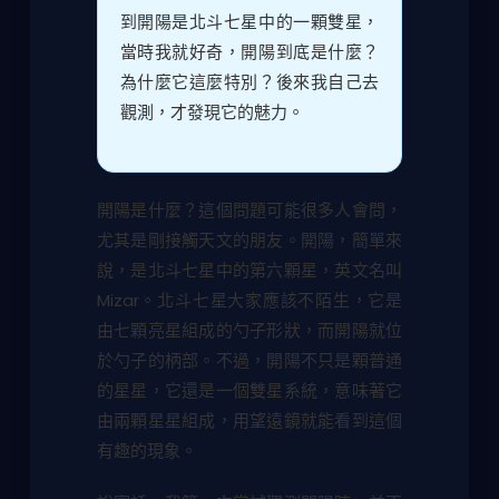
到開陽是北斗七星中的一顆雙星，
當時我就好奇，開陽到底是什麼？
為什麼它這麼特別？後來我自己去
觀測，才發現它的魅力。
開陽是什麼？這個問題可能很多人會問，
尤其是剛接觸天文的朋友。開陽，簡單來
說，是北斗七星中的第六顆星，英文名叫
Mizar。北斗七星大家應該不陌生，它是
由七顆亮星組成的勺子形狀，而開陽就位
於勺子的柄部。不過，開陽不只是顆普通
的星星，它還是一個雙星系統，意味著它
由兩顆星星組成，用望遠鏡就能看到這個
有趣的現象。