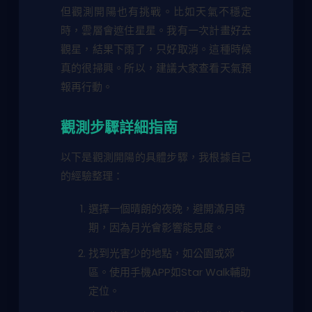
但觀測開陽也有挑戰。比如天氣不穩定
時，雲層會遮住星星。我有一次計畫好去
觀星，結果下雨了，只好取消。這種時候
真的很掃興。所以，建議大家查看天氣預
報再行動。
觀測步驟詳細指南
以下是觀測開陽的具體步驟，我根據自己
的經驗整理：
選擇一個晴朗的夜晚，避開滿月時
期，因為月光會影響能見度。
找到光害少的地點，如公園或郊
區。使用手機APP如Star Walk輔助
定位。