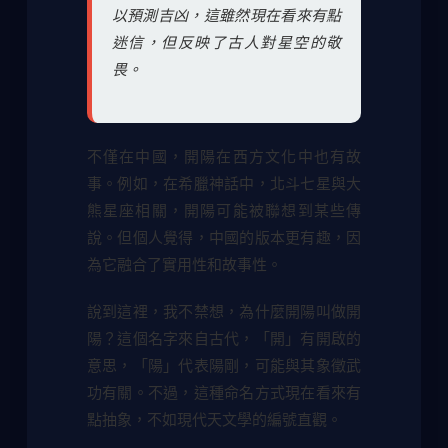
以預測吉凶，這雖然現在看來有點
迷信，但反映了古人對星空的敬
畏。
不僅在中國，開陽在西方文化中也有故
事。例如，在希臘神話中，北斗七星與大
熊星座相關，開陽可能被聯想到某些傳
說。但個人覺得，中國的版本更有趣，因
為它融合了實用性和故事性。
說到這裡，我不禁想，為什麼開陽叫做開
陽？這個名字來自古代，「開」有開啟的
意思，「陽」代表陽剛，可能與其象徵武
功有關。不過，這種命名方式現在看來有
點抽象，不如現代天文學的編號直觀。