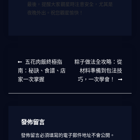
最後，提醒大家觀星時注意安全，尤其是
夜晚外出。祝您觀星愉快！
文
五花肉飯終極指
粽子做法全攻略：從
章
南：秘訣、食譜、店
材料準備到包法技
家一次掌握
巧，一次學會！
導
覽
發佈留言
發佈留言必須填寫的電子郵件地址不會公開。