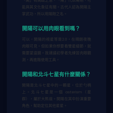
「開」有開啟之意，「陽」代表陽剛，可
能與其文化象征有關。古代人認為開陽主
掌武功，所以用陽剛之名。
開陽可以用肉眼看到嗎？
可以，開陽的視星等是2.0，在晴朗夜晚
肉眼可見。但如果你想要看雙星細節，就
需要望遠鏡。我建議初學者先練習肉眼觀
測，再進階使用工具。
開陽和北斗七星有什麼關係？
開陽是北斗七星中的一顆星，位於勺柄
上。北斗七星是一個 asterism（星
群），屬於大熊座。開陽在其中扮演重要
角色，幫助定位其他星星。