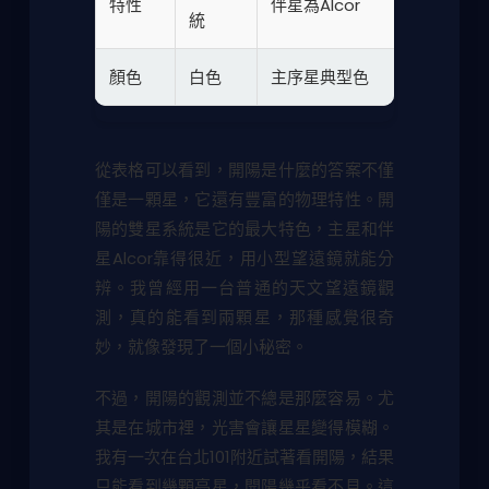
特性
伴星為Alcor
統
顏色
白色
主序星典型色
從表格可以看到，開陽是什麼的答案不僅
僅是一顆星，它還有豐富的物理特性。開
陽的雙星系統是它的最大特色，主星和伴
星Alcor靠得很近，用小型望遠鏡就能分
辨。我曾經用一台普通的天文望遠鏡觀
測，真的能看到兩顆星，那種感覺很奇
妙，就像發現了一個小秘密。
不過，開陽的觀測並不總是那麼容易。尤
其是在城市裡，光害會讓星星變得模糊。
我有一次在台北101附近試著看開陽，結果
只能看到幾顆亮星，開陽幾乎看不見。這