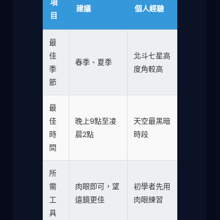
項
建議
個人經驗
目
最
佳
北斗七星高
春季、夏季
季
度角較高
節
最
佳
晚上9點至凌
天空最黑暗
時
晨2點
時段
間
所
需
肉眼即可，望
初學者先用
工
遠鏡更佳
肉眼練習
具