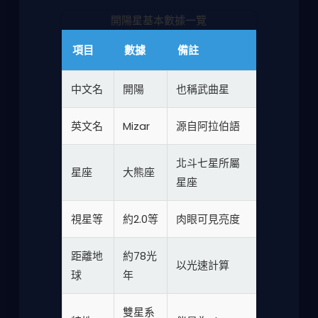
開陽星基本數據一覽
項目
數據
備註
中文名
開陽
也稱武曲星
英文名
Mizar
源自阿拉伯語
北斗七星所屬
星座
大熊座
星座
視星等
約2.0等
肉眼可見亮度
距離地
約78光
以光速計算
球
年
雙星系