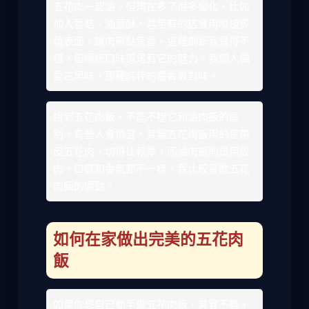
五花肉一起滷。但現在多了很多變化，比如
加入香菇、油蔥酥，甚至有的店會用噴槍炙
燒表面，讓肉帶點焦香。這種創新我覺得不
錯，但傳統口味還是有它的魅力。我個人偏
愛古早味，那種純粹的醬香最對味。
說到五花肉飯，不能不提它和滷肉飯的區
別。有些人會搞混，其實五花肉飯用的是帶
皮五花肉，切得比較厚，而滷肉飯則是用絞
肉。口感和香氣都不一樣，我比較喜歡五花
肉飯的嚼勁。
如何在家做出完美的五花肉
飯
如果你想自己動手做五花肉飯，其實不難，