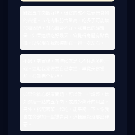
雖然五花肉飯好吃，但它的確不是健康食物
的首選。五花肉脂肪含量高，吃多了可能增
加膽固醇，對心血管不好。我自己的經驗
是，如果連續吃好幾天，會覺得身體有點負
擔，所以現在我都控制在一週一次左右。
不過，老實說，有時候就是忍不住想多吃一
碗。這點我覺得要自己拿捏，畢竟美食當
前，很難完全抗拒。
如果你擔心健康問題，可以做一些調整，比
如選瘦一點的五花肉，或減少醬汁的用量。
另外，搭配蔬菜一起吃，能平衡一下。像我
會在旁邊加一盤燙青菜，這樣感覺沒那麼罪
惡。