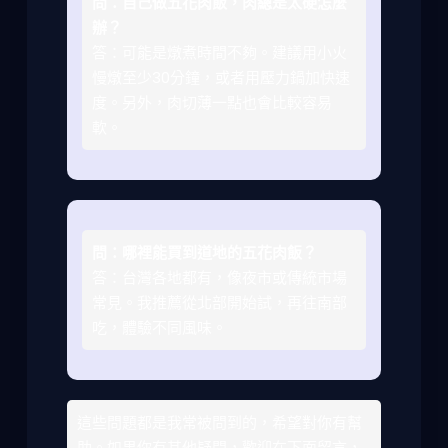
問：自己做五花肉飯，肉總是太硬怎麼
辦？
答：可能是燉煮時間不夠。建議用小火
慢燉至少30分鐘，或者用壓力鍋加快速
度。另外，肉切薄一點也會比較容易
軟。
問：哪裡能買到道地的五花肉飯？
答：台灣各地都有，像夜市或傳統市場
常見。我推薦從北部開始試，再往南部
吃，體驗不同風味。
這些問題都是我常被問到的，希望對你有幫
助。如果你有其他疑問，歡迎在下面留言，