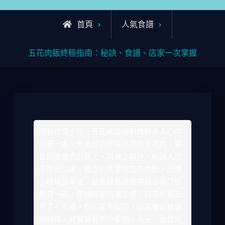
首頁
人氣食譜
五花肉飯終極指南：秘訣、食譜、店家一次掌握
說到台灣小吃，五花肉飯絕對是許多人心中
的第一名。光是想到那油亮亮的五花肉，鋪
在熱騰騰的白飯上，再淋上醬汁，就讓人忍
不住流口水。我從小就愛吃五花肉飯，記得
小時候放學後，總會纏著媽媽帶我去巷口那
攤買一碗，那種簡單的滿足感，到現在都忘
不了。不過，你可能不知道，這道看似普通
的料理，其實藏著不少學問。今天，我就來