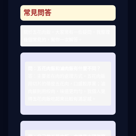
常見問答
關於五花肉飯，大家常有一些疑問，我整理
幾個常見的，幫你一次解答。
問：五花肉飯和滷肉飯有什麼不同？
答：主要差在肉的處理方式。五花肉飯
用切片的帶皮五花肉，口感較厚實；滷
肉飯則用絞肉，味道更均勻。我個人覺
得五花肉飯吃起來比較有滿足感。