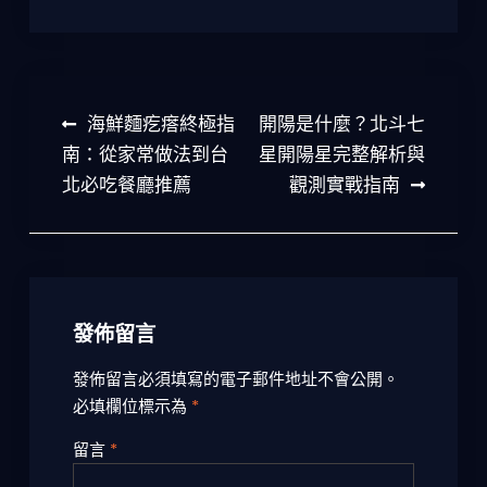
文
海鮮麵疙瘩終極指
開陽是什麼？北斗七
章
南：從家常做法到台
星開陽星完整解析與
北必吃餐廳推薦
觀測實戰指南
導
覽
發佈留言
發佈留言必須填寫的電子郵件地址不會公開。
必填欄位標示為
*
留言
*