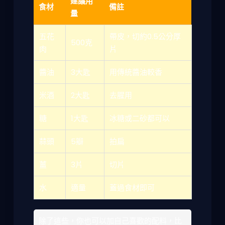
建議用
食材
備註
量
五花
帶皮，切約0.5公分厚
500克
肉
片
醬油
3大匙
用傳統醬油較香
米酒
2大匙
去腥用
糖
1大匙
冰糖或二砂都可以
蒜頭
5瓣
拍扁
薑
3片
切片
水
適量
蓋過食材即可
除了這些，你也可以加自己喜歡的配料，比