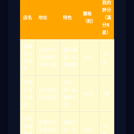
我的
評分
價格
店名
地址
特色
（滿
（約）
分5
星）
鬍鬚
台北市大
醬汁濃
張五
4.5
同區延平
郁，肉
50元
花肉
星
北路三段
質軟嫩
飯
阿嬤
古早
的五
台中市西
味，油
45元
4星
花肉
區公益路
蔥香十
飯
足
南部
高雄市前
偏甜口
滷肉
4.2
金區自強
味，米
40元
飯專
星