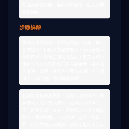
如油蔥酥或香菇，但我覺得簡單一點反而能
吃出原味。
步驟詳解
做法其實不複雜，但要有耐心。首先，把五
花肉切好，用熱水燙過去血水，這樣煮出來
比較乾淨。然後在鍋裡放點油，把蒜頭和薑
爆香，再放入五花肉煎到表面金黃。接著加
入醬油、米酒、糖和水，煮滾後轉小火，慢
燉至少30分鐘，直到肉變軟爛。
我通常會用砂鍋來燉，因為保溫效果好，肉
更容易入味。燉的時候，記得偶爾攪拌一
下，避免黏鍋。最後，把燉好的五花肉鋪在
飯上，再淋點醬汁，就大功告成了。說真
的，自己做的五花肉飯，雖然可能比不上名