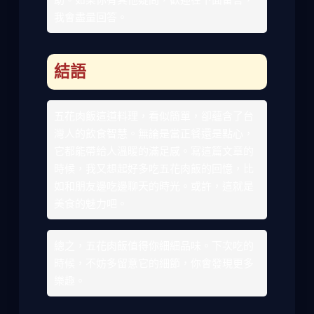
我會盡量回答。
結語
五花肉飯這道料理，看似簡單，卻蘊含了台
灣人的飲食智慧。無論是當正餐還是點心，
它都能帶給人溫暖的滿足感。寫這篇文章的
時候，我又想起好多吃五花肉飯的回憶，比
如和朋友邊吃邊聊天的時光。或許，這就是
美食的魅力吧。
總之，五花肉飯值得你細細品味。下次吃的
時候，不妨多留意它的細節，你會發現更多
樂趣。