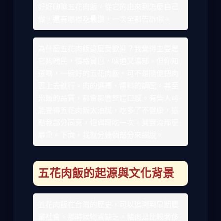
好好聊聊五花肉飯，從它的由來到怎麼自己
做，還有哪裡吃最讚，一次全都告訴你。
為什麼五花肉飯這麼受歡迎？我覺得主要是
它夠親民，價格實惠，味道又濃郁。但你知
道嗎，一碗好的五花肉飯，可不是隨便把肉
丟上去就行。肉的選擇、醬料的調配，甚至
米飯的品質，都會影響整體口感。有些人可
能覺得五花肉飯太油膩，吃多了不健康，這
點我部分同意，但偶爾吃一次，其實沒那麼
嚴重。下面，我就分幾個部分來細說。
五花肉飯的起源與文化背景
五花肉飯在台灣的歷史，可以追溯到早期農
業社會。那時候物資缺乏，豬肉是比較奢侈