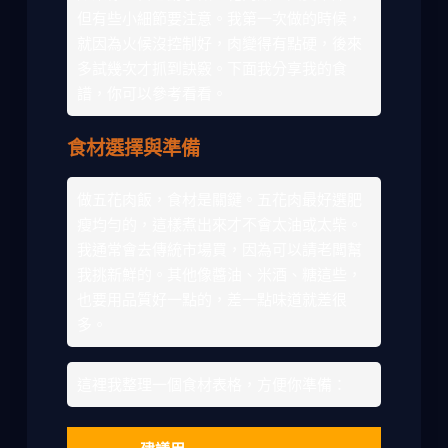
但有些小細節要注意。我第一次做的時候，
就因為火候沒控制好，肉變得有點硬，後來
多試幾次才抓到訣竅。下面我分享我的食
譜，你可以參考看看。
食材選擇與準備
做五花肉飯，食材是關鍵。五花肉最好選肥
瘦均勻的，這樣煮出來才不會太油或太柴。
我通常會去傳統市場買，因為可以請老闆幫
我挑新鮮的。其他像醬油、米酒、糖這些，
也要用品質好一點的，差一點味道就差很
多。
這裡我整理一個食材表格，方便你準備：