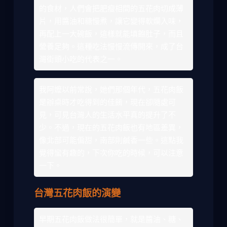
的食材，人們會把肥瘦相間的五花肉切成薄
片，用醬油和糖慢煮，讓它變得軟爛入味，
再配上一大碗飯，這樣就能填飽肚子，而且
營養足夠。這種吃法慢慢流傳開來，成了台
灣街頭小吃的代表之一。
我阿嬤以前常說，她們那個年代，五花肉飯
是辦桌時才吃得到的佳餚，現在卻隨處可
見，可見台灣人的生活水平真的提升了不
少。不過，現在的五花肉飯也有地區差異，
像北部可能偏甜，南部則鹹香一些。這點我
覺得蠻有趣的，下次你吃的時候，可以注意
一下。
台灣五花肉飯的演變
早期五花肉飯做法很簡單，就是醬油、糖、