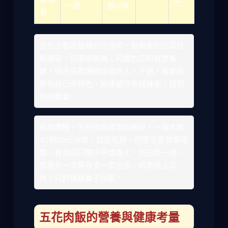
一路
飯Q彈
賣
這些店都是我親自吃過的，鬍鬚張的品質比
較穩定，但價格稍高；阿嬤的店則有懷舊
感，適合喜歡傳統味道的人。不過，每家店
都有自己的特色，我建議你多試幾家，找到
你的最愛。
說到價格，五花肉飯通常很親民，一碗大概
40到60元台幣，就能吃飽。但要注意營業時
間，有些店只開中午或晚上，別白跑一趟。
像我有一次專程去一家名店，結果碰上公
休，只好摸摸鼻子回家。
五花肉飯的營養與健康考量