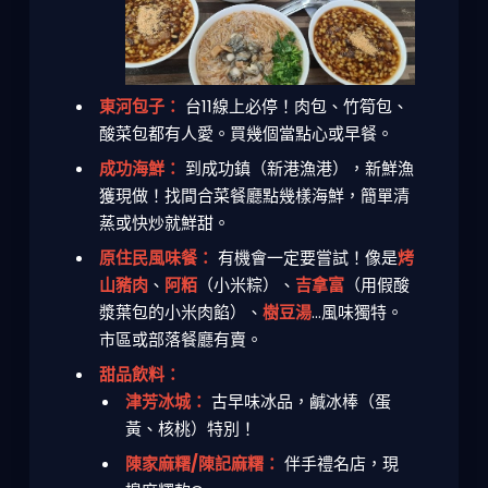
東河包子：
台11線上必停！肉包、竹筍包、
酸菜包都有人愛。買幾個當點心或早餐。
成功海鮮：
到成功鎮（新港漁港），新鮮漁
獲現做！找間合菜餐廳點幾樣海鮮，簡單清
蒸或快炒就鮮甜。
原住民風味餐：
有機會一定要嘗試！像是
烤
山豬肉
、
阿粨
（小米粽）、
吉拿富
（用假酸
漿葉包的小米肉餡）、
樹豆湯
...風味獨特。
市區或部落餐廳有賣。
甜品飲料：
津芳冰城：
古早味冰品，鹹冰棒（蛋
黃、核桃）特別！
陳家麻糬/陳記麻糬：
伴手禮名店，現