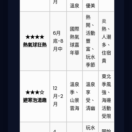
月
溫泉
優美
熱
炎
鬧、
國際
熱、
6月
活動
★★★★
熱氣
人潮
底-8
豐
熱氣球狂熱
球嘉
多、
月中
富、
年華
住宿
玩水
貴
季節
東北
溫泉
溫泉
季風
12
★★★☆
季、
享
強、
月-2
避寒泡湯趣
山景
受、
海邊
月
雲海
清幽
活動
受限
玩水
4
開始