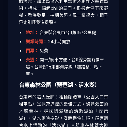
敵海景、加上藝術家利用漂流木創作的裝置藝
術，構成一幅超chill的畫面。很適合停下來野
餐、看海發呆、拍網美照。風一樣很大，帽子
飛走別怪我沒提醒。
地址：
台東縣台東市台11線157公里處
營業時間：
24小時開放
門票：
免費
交通：
開車/騎車方便，台11線旁設有停車
場。台灣好行東部海岸線「加路蘭」站下
車。
台東森林公園（琵琶湖、活水湖）
台東市的超大綠肺！租輛腳踏車（公園入口有
租車點）是探索這裡的最佳方式。騎進濃密的
木麻黃林，尋找隱藏版的清澈湖泊「琵琶
湖」，湖水倒映樹影，安靜得像仙境。還有適
合水上活動的「活水湖」。騎車在林蔭大道