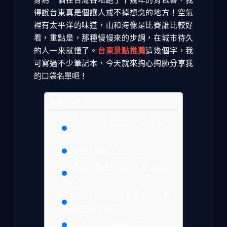
得說台東真是個讓人戒不掉想念的地方！空氣
裡有太平洋的味道，山和海像是比賽誰比較好
看，重點是，那種慢慢來的步調，在城市待久
的人一來就懂了。
台東景點推薦
這幾個字，我
可寫過不少筆記本，今天就來掏心掏肺分享我
的口袋名單吧！
目錄
[+]
季節：挑對時間來，美景加
乘！
交通：移動方式大比拼
景點：嚴選10個不去會後悔的
點！
住宿：睡得好才有體力玩！嚴
選4家不同風格
美食：台東餵飽你的胃！