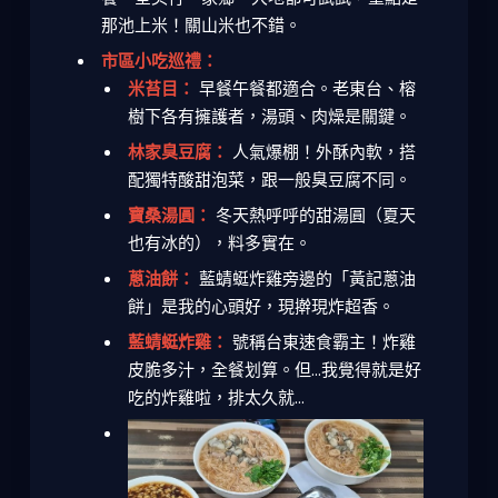
那池上米！關山米也不錯。
市區小吃巡禮：
米苔目：
早餐午餐都適合。老東台、榕
樹下各有擁護者，湯頭、肉燥是關鍵。
林家臭豆腐：
人氣爆棚！外酥內軟，搭
配獨特酸甜泡菜，跟一般臭豆腐不同。
寶桑湯圓：
冬天熱呼呼的甜湯圓（夏天
也有冰的），料多實在。
蔥油餅：
藍蜻蜓炸雞旁邊的「黃記蔥油
餅」是我的心頭好，現擀現炸超香。
藍蜻蜓炸雞：
號稱台東速食霸主！炸雞
皮脆多汁，全餐划算。但...我覺得就是好
吃的炸雞啦，排太久就...