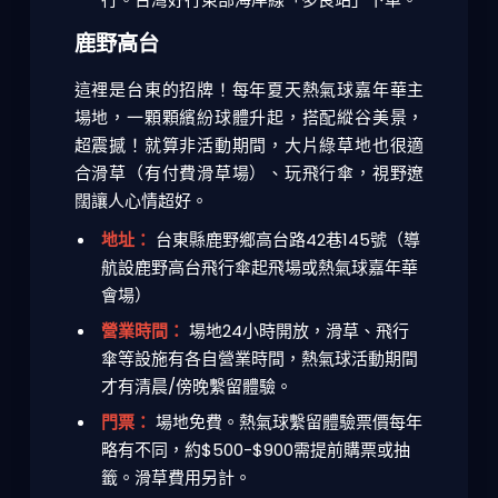
鹿野高台
這裡是台東的招牌！每年夏天熱氣球嘉年華主
場地，一顆顆繽紛球體升起，搭配縱谷美景，
超震撼！就算非活動期間，大片綠草地也很適
合滑草（有付費滑草場）、玩飛行傘，視野遼
闊讓人心情超好。
地址：
台東縣鹿野鄉高台路42巷145號（導
航設鹿野高台飛行傘起飛場或熱氣球嘉年華
會場）
營業時間：
場地24小時開放，滑草、飛行
傘等設施有各自營業時間，熱氣球活動期間
才有清晨/傍晚繫留體驗。
門票：
場地免費。熱氣球繫留體驗票價每年
略有不同，約$500-$900需提前購票或抽
籤。滑草費用另計。