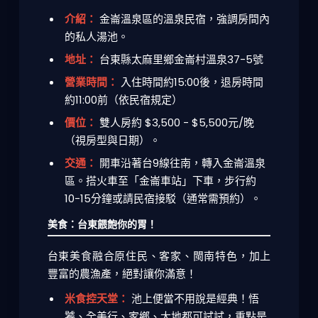
介紹：
金崙溫泉區的溫泉民宿，強調房間內
的私人湯池。
地址：
台東縣太麻里鄉金崙村溫泉37-5號
營業時間：
入住時間約15:00後，退房時間
約11:00前（依民宿規定）
價位：
雙人房約 $3,500 - $5,500元/晚
（視房型與日期）。
交通：
開車沿著台9線往南，轉入金崙溫泉
區。搭火車至「金崙車站」下車，步行約
10-15分鐘或請民宿接駁（通常需預約）。
美食：台東餵飽你的胃！
台東美食融合原住民、客家、閩南特色，加上
豐富的農漁產，絕對讓你滿意！
米食控天堂：
池上便當不用說是經典！悟
饕、全美行、家鄉、大地都可試試，重點是