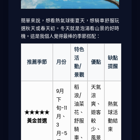
簡單來說，想看熱氣球衝夏天，想騎車舒服玩
選秋天或春天初。冬天就是泡湯看山景的好時
機。這是我個人覺得最棒的季節搭配：
特色
活
缺點
推薦季節
月份
優點
動/
提醒
景觀
稻
天氣
9月
浪/
涼
下
油菜
爽、
熱氣
旬-11
★★★★★
花、
遊客
球活
月、
黃金首選
舒服
較
動結
3
騎
少、
束
月-5
車、
風景