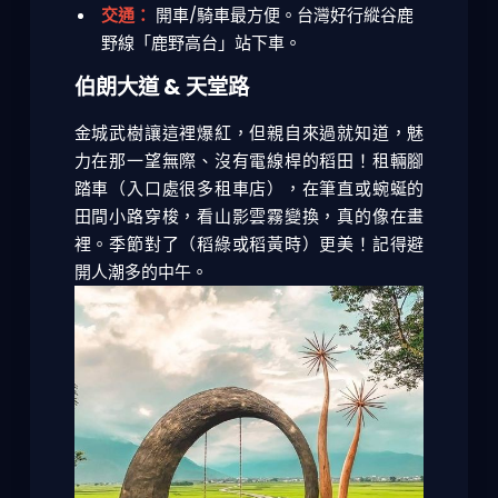
交通：
開車/騎車最方便。台灣好行縱谷鹿
野線「鹿野高台」站下車。
伯朗大道 & 天堂路
金城武樹讓這裡爆紅，但親自來過就知道，魅
力在那一望無際、沒有電線桿的稻田！租輛腳
踏車（入口處很多租車店），在筆直或蜿蜒的
田間小路穿梭，看山影雲霧變換，真的像在畫
裡。季節對了（稻綠或稻黃時）更美！記得避
開人潮多的中午。