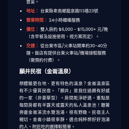
豐富。
地址：
台東縣卑南鄉龍泉路113巷23號
營業時間：
24小時櫃檯服務
價位：
雙人房約 $6,000 - $15,000+ 元/晚
（含早餐及設施使用，視方案而定）。
交通：
從台東市區/火車站開車約30-40分
鐘。飯店有提供台東火車站/機場接駁服務
（需預約付費）。
願井民宿（金崙溫泉）
想體驗更在地、更有特色的溫泉？金崙溫泉區
有不少優質民宿。「願井」是我住過頗有好感
的一家（非豪華型）。房間乾淨舒適，重點是
每間房都有半露天或露天的私人溫泉池！聽著
旁邊金崙溪流水聲泡湯，很有野趣。民宿主人
親切。金崙小鎮很寧靜，適合純粹想好好泡湯
的人。附近吃的選擇較簡單。