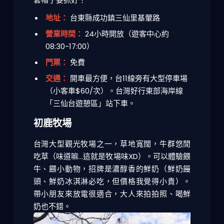
地址：
台東縣成功鎮三仙里基翬路
營業時間：
24小時開放（遊客中心約
08:30-17:00）
門票：
免費
交通：
開車最方便，台11線旁有大型停車場
（小客車$60/次）。台灣好行東部海岸線
「三仙台遊憩區」站下車。
初鹿牧場
台灣大型觀光牧場之一，草地寬闊，牛群悠閒
吃草（味道嘛...這就是牧場味XD）。可以體驗餵
牛、餵小動物，招牌是濃醇香的鮮奶（鮮奶饅
頭、鮮奶冰淇淋必吃，但價格我覺得小貴）。
帶小朋友來放電很適合，大人來拍拍照、喝鮮
奶也不錯。