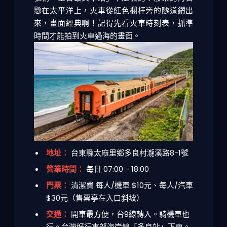
懸在太平洋上，火車從紅色欄杆旁的隧道鑽出
來，畫面經典啊！記得先看火車時刻表，抓準
時間才能拍到火車過海的畫面。
地址：
台東縣太麻里鄉多良村瀧溪路8-1號
營業時間：
每日 07:00 - 18:00
門票：
清潔費 每人/機車 $10元、每人/汽車
$30元（售票亭在入口斜坡）
交通：
開車最方便，台9線轉入。騎機車也
行。台灣好行東部海岸線「多良站」下車。