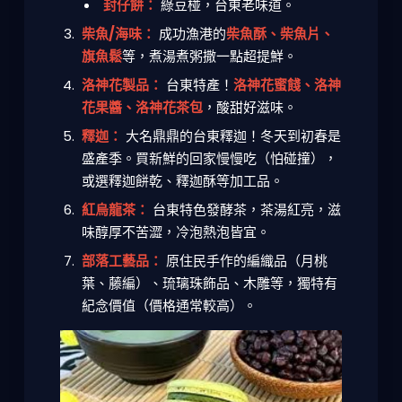
封仔餅：
綠豆椪，台東老味道。
柴魚/海味：
成功漁港的
柴魚酥、柴魚片、
旗魚鬆
等，煮湯煮粥撒一點超提鮮。
洛神花製品：
台東特產！
洛神花蜜餞、洛神
花果醬、洛神花茶包
，酸甜好滋味。
釋迦：
大名鼎鼎的台東釋迦！冬天到初春是
盛產季。買新鮮的回家慢慢吃（怕碰撞），
或選釋迦餅乾、釋迦酥等加工品。
紅烏龍茶：
台東特色發酵茶，茶湯紅亮，滋
味醇厚不苦澀，冷泡熱泡皆宜。
部落工藝品：
原住民手作的編織品（月桃
葉、藤編）、琉璃珠飾品、木雕等，獨特有
紀念價值（價格通常較高）。