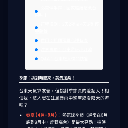
必買伴手禮：回家繼續想念台
東味！
行程規劃：3天2夜 & 4天3夜 經
典路線
費用：抓個預算心裡有底
注意事項：台東遊玩小叮嚀
Q&A：台東旅人快問快答
季節：挑對時間來，美景加乘！
台東天氣算友善，但挑對季節真的差超大！相
信我，沒人想在狂風暴雨中騎車或看陰天的海
吧？
春夏 (4月-9月)：
熱氣球季節（通常在6月
底到8月中，鹿野高台）是最大亮點！這時