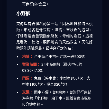
再步行約2公里。
小野柳
東海岸奇岩怪石的第一站！因為地質和海水侵
蝕，形成各種像豆腐、蜂窩、蕈狀岩的造型，
仔細看還會發現酷似駱駝、青蛙的岩石。這裡
是看海、聽浪、觀察地質的天然教室。天氣好
時還能遠眺綠島。記得穿好走的鞋！
地址：
台東縣台東市松江路一段500號
營業時間：
24小時開放（遊客中心約
08:30-17:00）
門票：
免費（停車費：小型車$50/次、大
型車$100/次、機車$20/次）
交通：
開車方便，台11線旁。台灣好行東部
海岸線「小野柳」站下車。距離台東市區約
10分鐘車程。