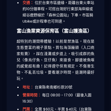
交通：
位於台東市區邊緣，距離台東火車站
約10分鐘車程。可搭台灣好行東部海岸線或
縱谷鹿野線於「森林公園站」下車。市區騎
Ubike或計程車也可到達。
富山漁業資源保育區（富山護漁區）
超特別的潮間帶體驗！以前是禁漁區，現在是
生態豐富的親子景點。買包海藻饅頭（入口商
家有賣），踩在淺灘或步道上，吸引成群的魚
兒（像烏仔魚、豆仔魚）來搶食，腳邊被魚啄
的感覺超有趣！記得遵守保育規定，不傷害生
物、不亂丟垃圾。要看潮汐時間，退潮時最好
玩。
地址：
台東縣卑南鄉杉原20號
營業時間：
每日 08:00 - 17:00（最後入園
16:30）
門票：
全票 $60元、半票 $40元（台東縣