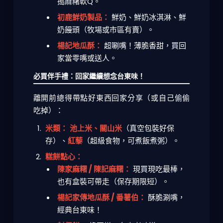
搗麻糬軟Q。
初鹿鮮奶製品：
鮮奶、鮮奶冰淇淋、鮮
奶饅頭（牧場或市區有賣）。
楊記地瓜酥：
超唰嘴！薄脆香甜，買回
家當零嘴或送人。
必買伴手禮：回家繼續想念台東味！
離開前總得帶點好東西回家分享（或自己偷偷
吃掉）：
米類：
池上米、關山米
（真空包裝好保
存）、
紅藜
（超級食物，可煮飯煮粥）。
糕餅點心：
陳家麻糬 / 陳記麻糬：
現買現吃最棒，
也有盒裝可帶走（保存期限短）。
楊記家傳地瓜酥 / 番薯伯：
酥脆涮嘴，
經典台東味！