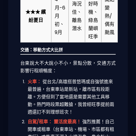
海況
好時
月-6
變
★★★ 繽
佳、
機、
月
熱/
紛夏日
離島
綠島
初、
偶有
潛水
蘭嶼
9月
颱風
旺季
交通：移動方式大比拼
台東說大不大說小不小，景點分散，交通方式
影響行程順暢度：
火車：
從台北/高雄搭普悠瑪或自強號進來
最普遍，台東車站是新站，離市區有段距
離。方便但到了當地還是需要其他工具移
動。熱門時段票超難搶，我曾經旺季提前兩
週還訂不到理想班次！
自駕/租車：
靈活度最高！
強烈推薦！自己
開車或租車（台東車站、機場、市區都有租