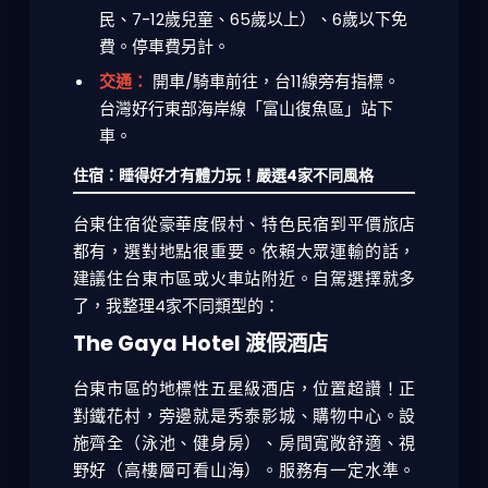
民、7-12歲兒童、65歲以上）、6歲以下免
費。停車費另計。
交通：
開車/騎車前往，台11線旁有指標。
台灣好行東部海岸線「富山復魚區」站下
車。
住宿：睡得好才有體力玩！嚴選4家不同風格
台東住宿從豪華度假村、特色民宿到平價旅店
都有，選對地點很重要。依賴大眾運輸的話，
建議住台東市區或火車站附近。自駕選擇就多
了，我整理4家不同類型的：
The Gaya Hotel 渡假酒店
台東市區的地標性五星級酒店，位置超讚！正
對鐵花村，旁邊就是秀泰影城、購物中心。設
施齊全（泳池、健身房）、房間寬敞舒適、視
野好（高樓層可看山海）。服務有一定水準。