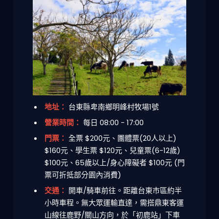
地址：
台東縣卑南鄉明峰村牧場1號
營業時間：
每日 08:00 - 17:00
門票：
全票 $200元、團體票(20人以上)
$160元、學生票 $120元、兒童票(6-12歲)
$100元、65歲以上/身心障礙者 $100元 (門
票可折抵部分園內消費)
交通：
開車/騎車前往。距離台東市區約半
小時車程。無大眾運輸直達，需搭鼎東客運
山線往鹿野/關山方向，於「初鹿站」下車