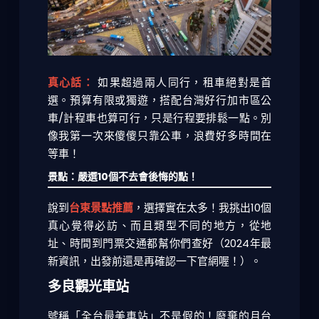
真心話：
如果超過兩人同行，租車絕對是首
選。預算有限或獨遊，搭配台灣好行加市區公
車/計程車也算可行，只是行程要排鬆一點。別
像我第一次來傻傻只靠公車，浪費好多時間在
等車！
景點：嚴選10個不去會後悔的點！
說到
台東景點推薦
，選擇實在太多！我挑出10個
真心覺得必訪、而且類型不同的地方，從地
址、時間到門票交通都幫你們查好（2024年最
新資訊，出發前還是再確認一下官網喔！）。
多良觀光車站
號稱「全台最美車站」不是假的！廢棄的月台