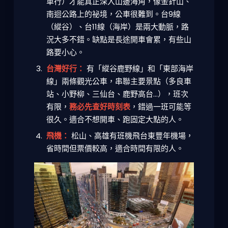
車行）才能真正深入山邊海角，像金針山、
南迴公路上的祕境，公車很難到。台9線
（縱谷）、台11線（海岸）是兩大動脈，路
況大多不錯。缺點是長途開車會累，有些山
路要小心。
台灣好行：
有「縱谷鹿野線」和「東部海岸
線」兩條觀光公車，串聯主要景點（多良車
站、小野柳、三仙台、鹿野高台...），班次
有限，
務必先查好時刻表
，錯過一班可能等
很久。適合不想開車、跑固定大點的人。
飛機：
松山、高雄有班機飛台東豐年機場，
省時間但票價較高，適合時間有限的人。