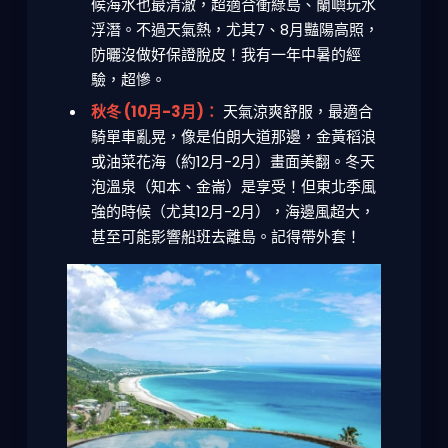
候海水也最清澈，超適合衝綠島、蘭嶼玩水
浮潛。不過天氣熱，尤其7、8月豔陽高照，
防曬沒做好保證脫皮！我有一年中暑的經
驗，超慘。
秋冬 (10月-3月)：
天氣涼爽舒服，最適合
騎單車亂晃，像是伯朗大道那邊，金黃稻浪
或油菜花海（約12月-2月）畫面美翻。冬天
泡溫泉（知本、金崙）是享受！但東北季風
強的時候（尤其12月-2月），海邊風超大，
甚至可能影響船班去離島。記得帶外套！