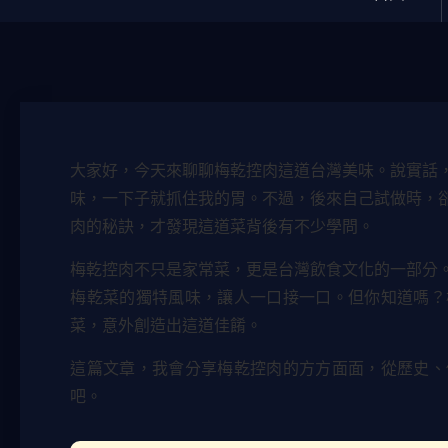
大家好，今天來聊聊梅乾控肉這道台灣美味。說實話
味，一下子就抓住我的胃。不過，後來自己試做時，
肉的秘訣，才發現這道菜背後有不少學問。
梅乾控肉不只是家常菜，更是台灣飲食文化的一部分
梅乾菜的獨特風味，讓人一口接一口。但你知道嗎？
菜，意外創造出這道佳餚。
這篇文章，我會分享梅乾控肉的方方面面，從歷史、
吧。