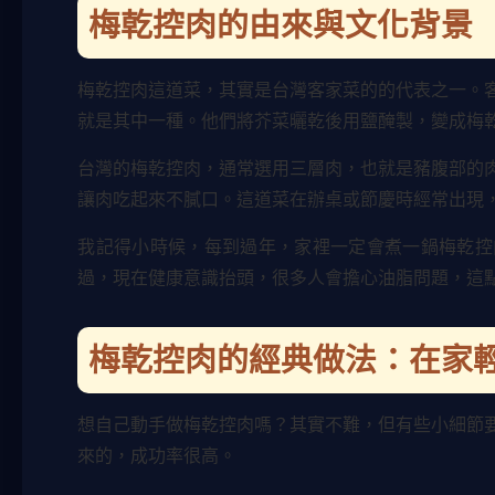
梅乾控肉的由來與文化背景
梅乾控肉這道菜，其實是台灣客家菜的的代表之一。
就是其中一種。他們將芥菜曬乾後用鹽醃製，變成梅
台灣的梅乾控肉，通常選用三層肉，也就是豬腹部的
讓肉吃起來不膩口。這道菜在辦桌或節慶時經常出現
我記得小時候，每到過年，家裡一定會煮一鍋梅乾控
過，現在健康意識抬頭，很多人會擔心油脂問題，這
梅乾控肉的經典做法：在家
想自己動手做梅乾控肉嗎？其實不難，但有些小細節
來的，成功率很高。