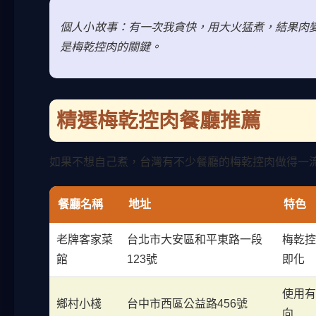
個人小故事：有一次我貪快，用大火猛煮，結果肉
是梅乾控肉的關鍵。
精選梅乾控肉餐廳推薦
如果不想自己煮，台灣有不少餐廳的梅乾控肉做得一
餐廳名稱
地址
特色
老牌客家菜
台北市大安區和平東路一段
梅乾
館
123號
即化
使用
鄉村小棧
台中市西區公益路456號
向