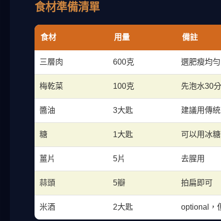
食材準備清單
食材
用量
備註
三層肉
600克
選肥瘦均勻
梅乾菜
100克
先泡水30
醬油
3大匙
建議用傳統
糖
1大匙
可以用冰糖
薑片
5片
去腥用
蒜頭
5瓣
拍扁即可
米酒
2大匙
optiona