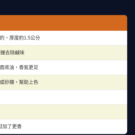
的，厚度約1.5公分
分鐘去除鹹味
壺底油，香氣更足
或砂糖，幫助上色
l，但加了更香