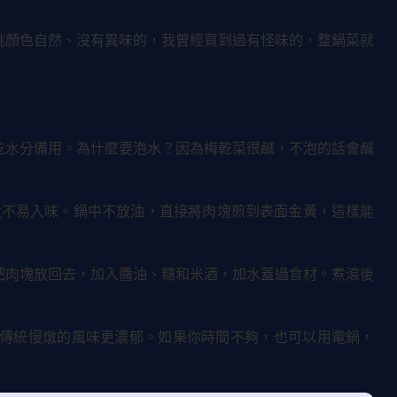
挑顏色自然、沒有異味的，我曾經買到過有怪味的，整鍋菜就
乾水分備用。為什麼要泡水？因為梅乾菜很鹹，不泡的話會鹹
大不易入味。鍋中不放油，直接將肉塊煎到表面金黃，這樣能
把肉塊放回去，加入醬油、糖和米酒，加水蓋過食材。煮滾後
但傳統慢燉的風味更濃郁。如果你時間不夠，也可以用電鍋，