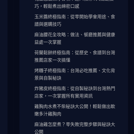
巧，輕鬆煮出綿密口感
玉米醬終極指南：從零開始學會用途、食
譜與選購技巧
麻油腰花全攻略：做法、餐廳推薦與健康
益處一次掌握
荷蘭鬆餅終極指南：從歷史、食譜到台灣
推薦店家一次搞懂
烤糰子終極指南：台灣必吃推薦、文化背
景與自製秘訣
炸豬皮終極指南：從自製秘訣到台灣熱門
店家，一次掌握所有實用資訊
雞胸肉水煮不柴秘訣大公開！輕鬆做出軟
嫩多汁雞胸肉
麻油雞怎麼煮？零失敗完整步驟與秘訣大
公開