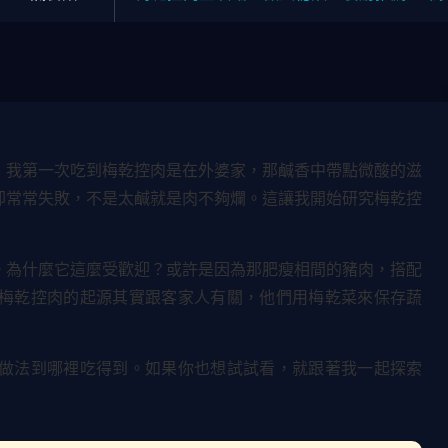
，我第一次吃到梅乾控肉是在外婆家，那鹹香中帶點微酸的滋
卻常常失敗，不是太鹹就是肉不夠爛。這讓我開始研究梅乾控
。為什麼它這麼受歡迎？或許是因為那肥瘦相間的豬肉，搭配
梅乾控肉的起源其實跟客家人有關，他們用梅乾菜來保存蔬
做法到哪裡吃得到。如果你也想試試看，就跟著我一起探索