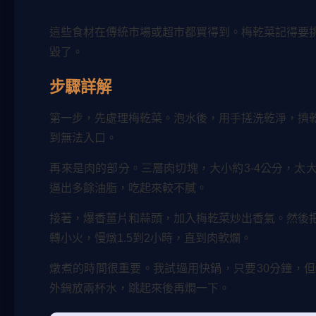
這些食材在傳統市場或超市都買得到。梅乾菜記得要
毀了。
步驟詳解
第一步，先處理梅乾菜。泡水後，用手搓洗乾淨，擠
到無法入口。
再來是肉的部分。三層肉切塊，大小約3-4公分，太
逼出多餘油脂，吃起來較不膩。
接著，爆香薑片和蒜頭，加入梅乾菜炒出香氣。然後
轉小火，慢燉1.5到2小時，直到肉軟爛。
燉煮的時間很重要。我試過用快鍋，只要30分鐘，
外鍋放兩杯水，跳起來後再燜一下。