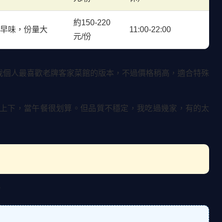
約150-220
古早味，份量大
11:00-22:00
元/份
我個人最喜歡老牌客家菜館的版本，不過價格稍高，適合特殊
元上下，當午餐很划算。但品質不穩定，我吃過幾家，有的太
。