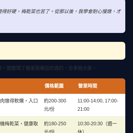
變得好硬，梅乾菜也苦了。從那以後，我學會耐心慢燉，才
流。我整理了幾家我親自吃過的，分享給大家。
價格範圍
營業時間
控肉燉得軟爛，入口
約200-300
11:00-14:00, 17:00-
元/份
21:00
有機梅乾菜，健康取
約180-250
10:30-20:30（週一
元/份
休）