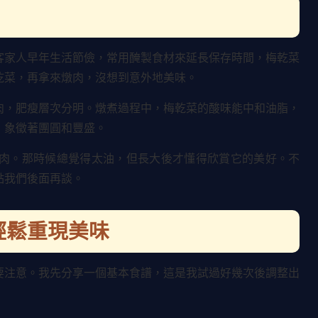
客家人早年生活節儉，常用醃製食材來延長保存時間，梅乾菜
乾菜，再拿來燉肉，沒想到意外地美味。
肉，肥瘦層次分明。燉煮過程中，梅乾菜的酸味能中和油脂，
，象徵著團圓和豐盛。
肉。那時候總覺得太油，但長大後才懂得欣賞它的美好。不
點我們後面再談。
輕鬆重現美味
要注意。我先分享一個基本食譜，這是我試過好幾次後調整出