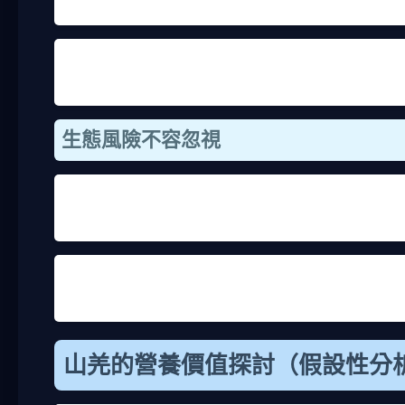
虫很難被殺死。我聽過一個案例，有人在山區吃了未
現代醫學也提醒，野生動物肉類的衛生條件差，容易
低，風險更高。所以，山羌可以吃嗎？從健康角度，
生態風險不容忽視
生態方面，山羌是台灣森林的關鍵物種。牠們幫助傳
動植物。過去台灣就有過度獵捕的教訓，導致某些物
保育團體常強調，保護山羌就是保護台灣 biodiver
子，說明保育的重要性。如果你關心環境，應該從拒
山羌的營養價值探討（假設性分