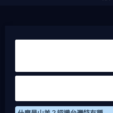
最近好多朋友在問我「山羌可以吃嗎」這個問題，說
大家會好奇能不能吃？今天我就用這篇文章，好好跟
台灣自然生態的普通人，所以內容會盡量貼近生活，
續看下去吧。
記得小時候在台東鄉下，聽長輩提過山羌這種動物，
動物，長得有點像鹿，但體型小很多。現在網路上一
我要先說，根據台灣法律，山羌是保育類動物，吃牠