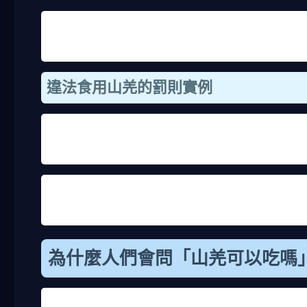
看了表格就知道，法律是玩真的。我個人覺得這規定
孫也能看到台灣的自然美景。如果有人還在問山羌可
違法食用山羌的罰則實例
實際案例最能讓人警惕。我記得去年新聞報過，有人
刑，還得罰錢。類似案例不少，都是因為貪圖野味而
不只是法律問題，食用山羌還可能帶來健康風險。野
聽過有人吃了未經檢驗的野生肉類，結果生病住院，
為什麼人們會問「山羌可以吃嗎
這個問題背後，其實反映了不少人的好奇心或文化記