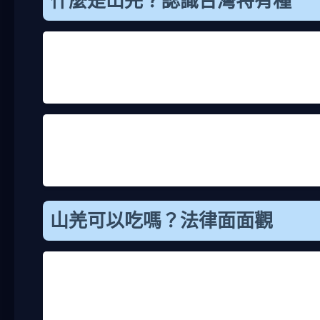
什麼是山羌？認識台灣特有種
山羌，學名是Muntiacus reevesi micru
像陽明山或玉山一帶都有蹤跡。山羌體型不大，成年的
短角。很多人會把山羌跟山羊搞混，但其實牠們是鹿
我曾經在登山時遠遠瞥過一次山羌，那是在南投的山
演重要角色，幫助傳播種子，維持森林平衡。但為什
統，或者有些人誤以為野生動物可以隨便吃。說實在
山羌可以吃嗎？法律面面觀
直接回答：山羌不可以吃！這是台灣法律明定的。根
捕、宰殺、買賣或食用。違法的話，罰則很重，可能
甚至可能坐牢。所以，如果你在想山羌可以吃嗎，最