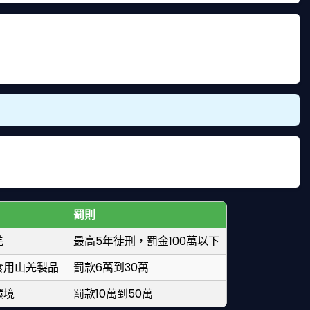
息地被破壞，加上非法獵捕，讓山羌面臨生存威脅。台灣的野
護生物多樣性。我有個朋友在環保團體工作，他說過去幾年還
。所以，千萬別抱持僥倖心理。
。山羌被列為第三級保育類，意思是數量稀少，需要特別保
包括食用。下面這個表格幫大家整理重點法條，一看就懂。
罰則
羌
最高5年徒刑，罰金100萬以下
食用山羌製品
罰款6萬到30萬
環境
罰款10萬到50萬