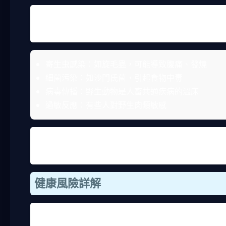
我查過資料，野生動物的肉類營養價值不一定比家畜
考一下：
寄生虫感染：如旋毛蟲，可能導致腹痛、發燒
細菌污染：如沙門氏菌，引起食物中毒
病毒傳播：野生動物是人畜共通疾病的溫床
過敏反應：有些人對野生肉類敏感
除了健康，還有生態風險。獵食山羌會破壞食物鏈，
真的，與其冒險，不如吃雞豬牛這些合法肉品，安全
健康風險詳解
深入談談健康風險。山羌是野生動物，生活環境複雜