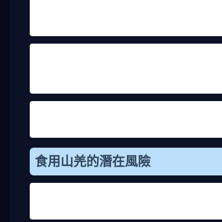
作為蛋白質來源。那時資源匱乏，獵食是生存的一部
用舊思維。
另外，網路謠言也可能推波助瀾。有些網站或社群媒
沒查證，誤導大眾。我寫這篇文章，就是想澄清這些
和健康上。
個人覺得，與其問山羌可以吃嗎，不如多了解怎麼保
絕種了。這不是危言聳聽，生態失衡會連帶影響我們
食用山羌的潛在風險
如果忽略法律，硬要問山羌可以吃嗎，那得面對一堆
生虫、細菌，甚至病毒。比如，山羌可能帶有弓形蟲