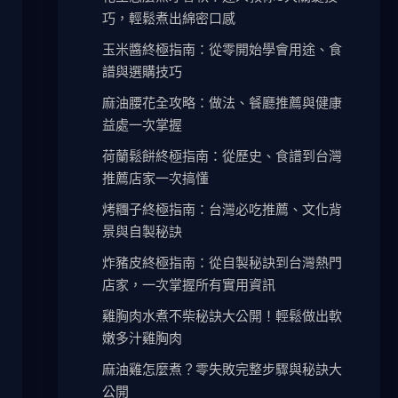
巧，輕鬆煮出綿密口感
玉米醬終極指南：從零開始學會用途、食
譜與選購技巧
麻油腰花全攻略：做法、餐廳推薦與健康
益處一次掌握
荷蘭鬆餅終極指南：從歷史、食譜到台灣
推薦店家一次搞懂
烤糰子終極指南：台灣必吃推薦、文化背
景與自製秘訣
炸豬皮終極指南：從自製秘訣到台灣熱門
店家，一次掌握所有實用資訊
雞胸肉水煮不柴秘訣大公開！輕鬆做出軟
嫩多汁雞胸肉
麻油雞怎麼煮？零失敗完整步驟與秘訣大
公開