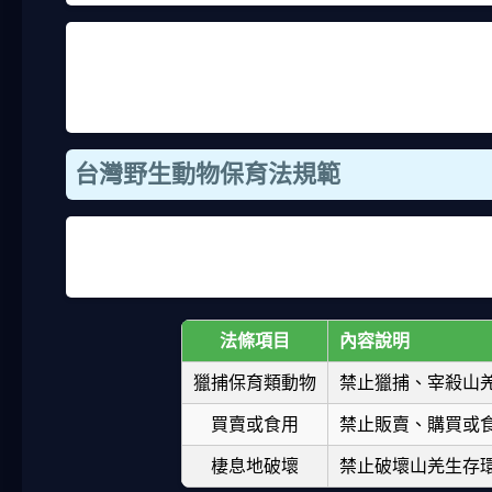
為什麼法律要保護山羌？因為牠們的數量在減少，棲
生動物保育法從1990年代就開始實施，目的就是維
是有零星的山羌盜獵案例，結果當事人都被移送法辦
台灣野生動物保育法規範
台灣的《野生動物保育法》對保育類動物有嚴格規定
護。法律條文裡寫得很清楚，禁止任何形式的利用，
法條項目
內容說明
獵捕保育類動物
禁止獵捕、宰殺山
買賣或食用
禁止販賣、購買或
棲息地破壞
禁止破壞山羌生存