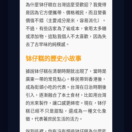
為什麼钵仔糕在台灣這麼受歡迎？我覺得
是因為它方便攜帶、價格親民，而且營養
價值不錯（主要成分是米，容易消化）。
不過，有些店家為了省成本，會用太多糖
或添加物，這點我個人不太喜歡，因為失
去了古早味的純樸感。
钵仔糕的歷史小故事
據說钵仔糕在清朝時期就出現了，當時是
廣東一帶的常見點心。移民帶到香港後，
成為街頭小吃的代表。台灣在日治時期後
引入，逐漸融合了本土食材，比如用台灣
的米來製作，讓口感更綿密。現在，钵仔
糕已經不只是甜點，還成為一種文化象
徵，代表著庶民生活的活力。
說到這裡，你有沒有想過钵仔糕為什麼能