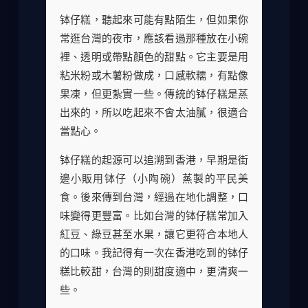
钵仔糕，聽起來可能有點陌生，但如果你
常逛台灣的夜市，應該看過那種放在小碗
裡、透明或帶點顏色的甜點。它主要是用
粘米粉或木薯粉做成，口感軟糯，有點像
果凍，但更紮實一些。傳統的钵仔糕是蒸
出來的，所以吃起來不會太油膩，很適合
當點心。
钵仔糕的起源可以追溯到香港，早期是街
邊小販用钵仔（小陶碗）蒸製的平民美
食。後來傳到台灣，經過在地化調整，口
味變得更豐富。比如台灣的钵仔糕常加入
紅豆、綠豆甚至水果，讓它更符合本地人
的口味。我記得有一次在香港吃到的钵仔
糕比較甜，台灣的則甜度適中，更清爽一
些。