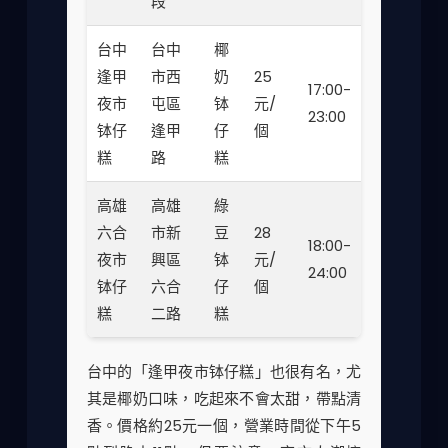
段
台中
台中
椰
逢甲
市西
奶
25
17:00-
夜市
屯區
钵
元/
23:00
钵仔
逢甲
仔
個
糕
路
糕
高雄
高雄
綠
六合
市新
豆
28
18:00-
夜市
興區
钵
元/
24:00
钵仔
六合
仔
個
糕
二路
糕
台中的「逢甲夜市钵仔糕」也很有名，尤
其是椰奶口味，吃起來不會太甜，帶點清
香。價格約25元一個，營業時間從下午5