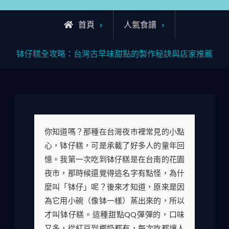
首頁
人氣食譜
钵仔糕全攻略：台灣古早味甜點的製作秘訣與店家推薦
你知道嗎？那種在台灣夜市裡常見的小點
心，钵仔糕，可是承載了好多人的童年回
憶。我第一次吃到钵仔糕是在台南的花園
夜市，那時候還覺得這名字有點怪，為什
麼叫「钵仔」呢？後來才知道，原來是因
為它用小碗（像钵一樣）蒸出來的，所以
才叫钵仔糕。這種甜點QQ彈彈的，口味
又多，從紅豆到椰奶都有，每次吃都讓人