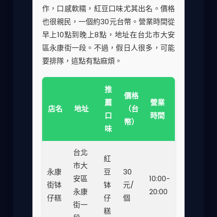
作，口感軟糯，紅豆口味尤其出名。價格
也很親民，一個約30元台幣。營業時間從
早上10點到晚上8點，地址在台北市大安
區永康街一段。不過，假日人很多，可能
要排隊，這點有點麻煩。
推
價格
薦
營業
店名
地址
（台
口
時間
幣）
味
台北
紅
市大
永康
豆
30
安區
10:00-
街钵
钵
元/
永康
20:00
仔糕
仔
個
街一
糕