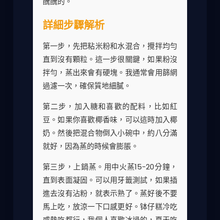
醜醜的。
詳細步驟解析
第一步，先把粘米粉和水混合，攪拌均勻
直到沒有顆粒。這一步很關鍵，如果粉沒
拌勻，蒸出來會有硬塊。我通常會用篩網
過濾一次，確保質地細膩。
第二步，加入糖和喜歡的配料，比如紅
豆。如果你喜歡椰香味，可以這時加入椰
奶。然後把混合物倒入小碗中，約八分滿
就好，因為蒸的時候會膨脹。
第三步，上鍋蒸。用中火蒸15-20分鐘，
直到表面凝固。可以用牙籤測試，如果插
進去沒有沾粉，就表示熟了。蒸好後不要
馬上吃，放涼一下口感更好。钵仔糕冷吃
或熱吃都行，我個人喜歡冰過的，夏天吃