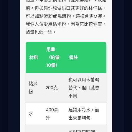
簡單，主要是粘米粉（或木薯粉）、水和
糖。但如果你想做出口感更好的钵仔糕，
可以加點澄粉或馬蹄粉，這樣會更Q彈。
我個人偏愛用粘米粉，因為它比較健康，
熱量也低一些。
用量
材料
（約做
備註
10個）
也可以用木薯粉
粘米
200克
替代，但口感會
粉
不同
400毫
建議用冷水，蒸
水
升
出來更均勻
可根據口味調