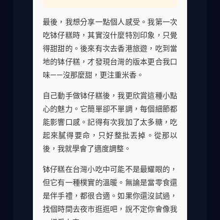
最後，我想分享一點個人感受。我第一次
吃钵仔糕時，其實沒什麼特別印象，只覺
得甜甜的。後來有次去香港旅遊，吃到當
地的钵仔糕，才發現台灣的版本更合我口
味——沒那麼甜，更注重米香。
自己動手做钵仔糕後，我更欣賞這種小點
心的魅力。它簡單卻不單調，每個細節都
能影響口感。記得有次我加了太多糖，吃
起來膩得要命，只好整批丟掉。從那以
後，我就學會了適度調整。
钵仔糕在台灣小吃中可能不是最耀眼的，
但它有一種樸實的溫暖。無論是當零食還
是伴手禮，都很合適。如果你還沒試過，
找個時間去夜市逛逛吧，說不定你會像我