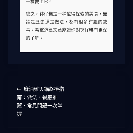
一樣愛上它。
總之，钵仔糕是一種值得探索的美食，無
論是歷史還是做法，都有很多有趣的故
事。希望這篇文章能讓你對钵仔糕有更深
的了解。
文
麻油雞火鍋終極指
章
南：做法、餐廳推
薦、常見問題一次掌
導
握
覽