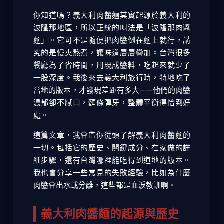
你知道嗎？義大利肉醬麵其實起源於義大利的
波隆那地區，所以正統的叫法是「波隆那肉醬
麵」。它可不是隨便把肉醬倒在麵上就行，講
究的是慢火熬煮，讓味道層層疊加。台灣很多
餐廳為了省時間，用現成醬料，吃起來就少了
一股深度。我後來去義大利旅行時，特地吃了
當地的版本，才發現差距有多大——他們的肉醬
濃郁卻不膩口，麵條彈牙，整體平衡得恰到好
處。
這篇文章，我會帶你從頭了解義大利肉醬麵的
一切。包括它的歷史、關鍵成分、在家做的詳
細步驟，還有台灣哪裡能吃得到道地的版本。
我也會分享一些常見的失敗經驗，比如為什麼
肉醬會出水或分離，這些都是血淚教訓啊。
義大利肉醬麵的起源與歷史