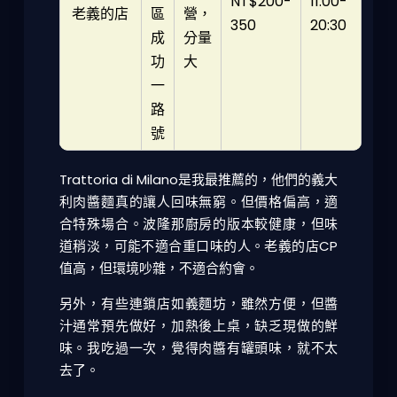
NT$200-
11:00-
老義的店
區
營，
350
20:30
成
分量
功
大
一
路
號
Trattoria di Milano是我最推薦的，他們的義大
利肉醬麵真的讓人回味無窮。但價格偏高，適
合特殊場合。波隆那廚房的版本較健康，但味
道稍淡，可能不適合重口味的人。老義的店CP
值高，但環境吵雜，不適合約會。
另外，有些連鎖店如義麵坊，雖然方便，但醬
汁通常預先做好，加熱後上桌，缺乏現做的鮮
味。我吃過一次，覺得肉醬有罐頭味，就不太
去了。