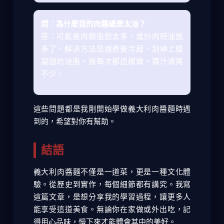
問：為什麼我的肉醬總是太油？
答：可能是肉類脂肪太多，或炒肉時油放
多了。解決方法是燉煮後冷藏，刮掉上層
凝固的油脂。我每次都這樣做，醬汁清爽
不少。
這些問題都是我剛開始學做義大利肉醬麵時遇
到的，希望對你有幫助。
結語
義大利肉醬麵不僅是一道菜，更是一種文化體
驗。從歷史到實作，每個細節都有講究。我寫
這篇文章，是想分享我的學習過程，讓更多人
能享受這道美食。無論你在家做或外出吃，記
得用心品味，慢下來才能體會其中的美好。