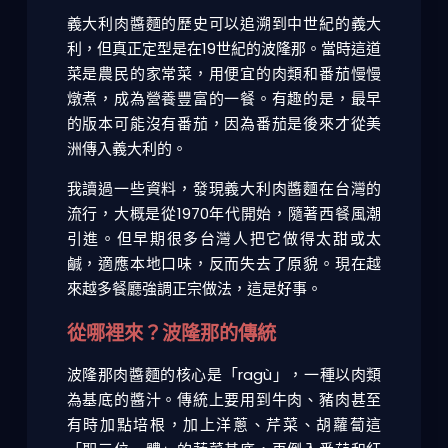
義大利肉醬麵的歷史可以追溯到中世紀的義大
利，但真正定型是在19世紀的波隆那。當時這道
菜是農民的家常菜，用便宜的肉類和番茄慢慢
燉煮，成為營養豐富的一餐。有趣的是，最早
的版本可能沒有番茄，因為番茄是後來才從美
洲傳入義大利的。
我讀過一些資料，發現義大利肉醬麵在台灣的
流行，大概是從1970年代開始，隨著西餐風潮
引進。但早期很多台灣人把它做得太甜或太
鹹，適應本地口味，反而失去了原貌。現在越
來越多餐廳強調正宗做法，這是好事。
從哪裡來？波隆那的傳統
波隆那肉醬麵的核心是「ragù」，一種以肉類
為基底的醬汁。傳統上要用到牛肉、豬肉甚至
有時加點培根，加上洋蔥、芹菜、胡蘿蔔這