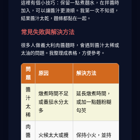
這裡有個小技巧：保留一點煮麵水，在拌醬時
加入，可以讓醬汁更滑順。我第一次不知道，
結果醬汁太乾，麵條都黏在一起。
常見失敗與解決方法
很多人做義大利肉醬麵時，會遇到醬汁太稀或
太油的問題。我整理成表格，方便參考。
問
原因
解決方法
題
醬
燉煮時間不足
延長燉煮時間，
汁
或番茄水分太
或加一點麵粉糊
太
多
勾芡
稀
肉
醬
火候太大或攪
保持小火，並持