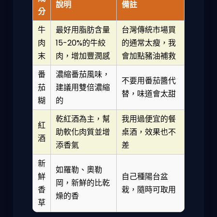
說明
備註
分
牛
最好用脂肪含量
台灣傳統市場買
肉
15-20%的牛絞
的通常太瘦，我
末
肉，增加豐潤感
會加點豬油補救
番
濃縮番茄風味，
不要用番茄醬代
茄
建議用雙倍濃縮
替，味道會太甜
糊
的
乾紅酒為主，幫
我用過便宜的餐
紅
助軟化肉質並增
桌酒，效果也不
酒
添香氣
差
新
如羅勒、奧勒
鮮
自己種陽台盆
岡，新鮮的比乾
香
栽，隨時可取用
燥的香
草