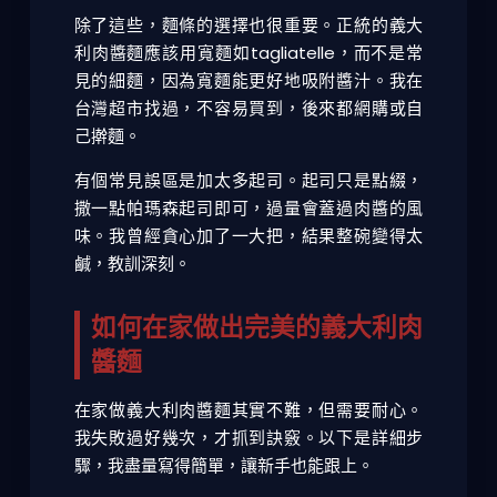
除了這些，麵條的選擇也很重要。正統的義大
利肉醬麵應該用寬麵如tagliatelle，而不是常
見的細麵，因為寬麵能更好地吸附醬汁。我在
台灣超市找過，不容易買到，後來都網購或自
己擀麵。
有個常見誤區是加太多起司。起司只是點綴，
撒一點帕瑪森起司即可，過量會蓋過肉醬的風
味。我曾經貪心加了一大把，結果整碗變得太
鹹，教訓深刻。
如何在家做出完美的義大利肉
醬麵
在家做義大利肉醬麵其實不難，但需要耐心。
我失敗過好幾次，才抓到訣竅。以下是詳細步
驟，我盡量寫得簡單，讓新手也能跟上。