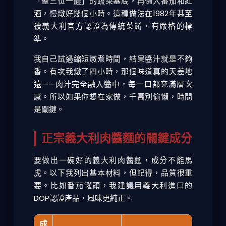
「聖三位一體」的蔬菜基底，再倒入番茄和紅
酒，慢燉好幾個小時。這種做法在1982年甚至
被義大利官方認證為傳統菜餚，有嚴格的標
準。
我自己試過縮短燉煮時間，結果醬汁就是不夠
香。有次我燉了四小時，那個味道真的天差地
遠——肉汁完全融入醬中，每一口都充滿層次
感。所以如果你想在家做，千萬別偷懶，時間
是關鍵。
正宗義大利肉醬麵的關鍵成分
要做出一碗好的義大利肉醬麵，成分不能馬
虎。以下我列出基本材料，但記得，品質很重
要。比如番茄罐頭，我建議用義大利進口的
DOP認證產品，風味更純正。
成