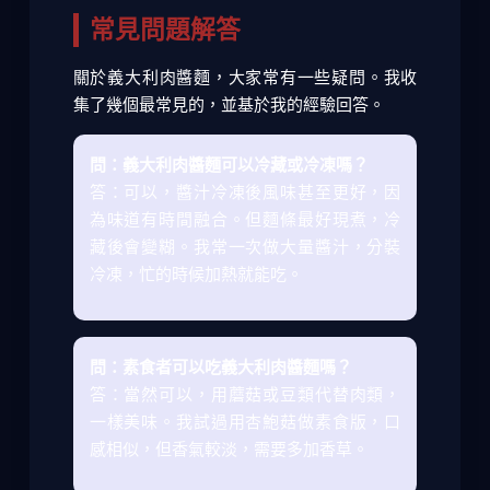
常見問題解答
關於義大利肉醬麵，大家常有一些疑問。我收
集了幾個最常見的，並基於我的經驗回答。
問：義大利肉醬麵可以冷藏或冷凍嗎？
答：可以，醬汁冷凍後風味甚至更好，因
為味道有時間融合。但麵條最好現煮，冷
藏後會變糊。我常一次做大量醬汁，分裝
冷凍，忙的時候加熱就能吃。
問：素食者可以吃義大利肉醬麵嗎？
答：當然可以，用蘑菇或豆類代替肉類，
一樣美味。我試過用杏鮑菇做素食版，口
感相似，但香氣較淡，需要多加香草。