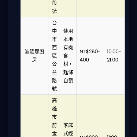
段
號
台
中
使用
市
本地
西
有機
波隆那廚
NT$280-
10:00-
區
食
房
400
21:00
公
材，
益
麵條
路
自製
號
高
雄
市
前
家庭
金
式經