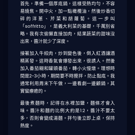
首先，準備一個厚底鍋，這樣受熱均勻，不容
易燒焦。開中火，加一點橄欖油，然後炒香切
碎的洋蔥、芹菜和胡蘿蔔。這一步叫
「soffritto」，是義大利菜的基礎，千萬別省
略。我有次偷懶直接加肉，結果蔬菜的甜味沒
出來，醬汁就少了深度。
接著加入牛絞肉，炒到變色後，倒入紅酒讓酒
精蒸發。這時香氣會爆發出來，很誘人。然後
加入番茄糊和罐頭番茄，轉小火慢燉。理想時
間是2-3小時，期間要不時攪拌，防止黏底。我
通常利用周末下午做，一邊看劇一邊顧鍋，其
實蠻療癒的。
最後煮麵時，記得在水裡加鹽，麵條才會入
味。醬汁和麵的比例大約是1:2，醬汁不要太
多，否則會變成湯麵。拌勻後立即上桌，保持
熱度。