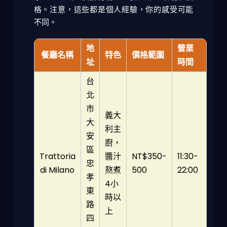
格。注意，這些都是個人經驗，你的感受可能
不同。
地
營業
餐廳名稱
特色
價格範圍
址
時間
台
北
市
義大
大
利主
安
廚，
區
Trattoria
醬汁
NT$350-
11:30-
忠
di Milano
熬煮
500
22:00
孝
4小
東
時以
路
上
四