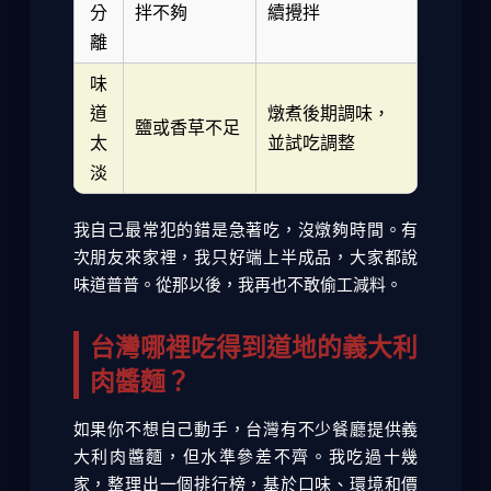
分
拌不夠
續攪拌
離
味
道
燉煮後期調味，
鹽或香草不足
太
並試吃調整
淡
我自己最常犯的錯是急著吃，沒燉夠時間。有
次朋友來家裡，我只好端上半成品，大家都說
味道普普。從那以後，我再也不敢偷工減料。
台灣哪裡吃得到道地的義大利
肉醬麵？
如果你不想自己動手，台灣有不少餐廳提供義
大利肉醬麵，但水準參差不齊。我吃過十幾
家，整理出一個排行榜，基於口味、環境和價