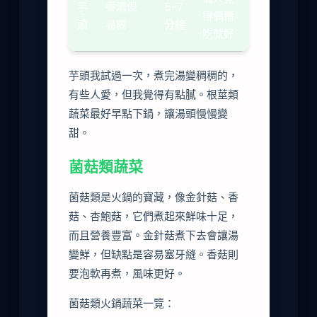
芋
香濃但
5-7
得偶爾
頭
易糊
分鐘
吃就好
芋頭我試過一次，煮完湯變稠稠的，
有些人愛，但我覺得有點膩。根莖類
蔬菜最好早點下鍋，讓湯頭慢慢變
甜。
菌菇類蔬菜
菌菇類是火鍋的寶藏，像金針菇、香
菇、杏鮑菇，它們煮起來鮮味十足，
而且營養豐富。金針菇煮下去會讓湯
變鮮，但缺點是容易塞牙縫。香菇則
要泡軟再煮，風味更好。
菌菇類火鍋蔬菜一覽：