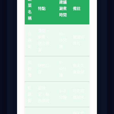
建議
菜
特點
涮煮
備註
名
時間
稱
清甜、
白
10-
耐煮、
建議切
蘿
15分
適合熬
厚片
蔔
鐘
湯
馬
8-
綿密口
煮太久
鈴
10分
感
會散開
薯
鐘
紅
甜味
5-8
可先稍
蘿
足、顏
分鐘
微焯水
蔔
色漂亮
個人覺