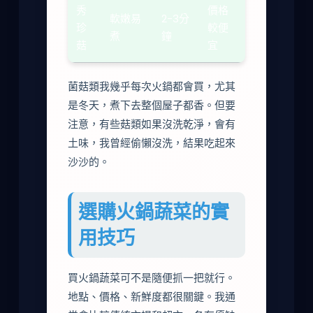
秀
價格
軟嫩易
2-3分
珍
較便
煮
鐘
菇
宜
菌菇類我幾乎每次火鍋都會買，尤其
是冬天，煮下去整個屋子都香。但要
注意，有些菇類如果沒洗乾淨，會有
土味，我曾經偷懶沒洗，結果吃起來
沙沙的。
選購火鍋蔬菜的實
用技巧
買火鍋蔬菜可不是隨便抓一把就行。
地點、價格、新鮮度都很關鍵。我通