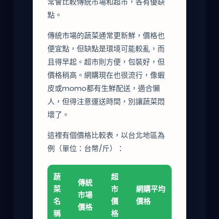
常會比較傳統市場和超市，各有優缺
點。
傳統市場的蔬菜通常更新鮮，價格也
便宜點，但缺點是環境可能較亂，而
且得早起。超市則方便，包裝好，但
價格稍高。網購現在也很流行，像蝦
皮或momo都有生鮮配送，適合懶
人，但得注意運送時間，別讓蔬菜悶
壞了。
這裡有個價格比較表，以台北地區為
例（單位：台幣/斤）：
蔬
超
傳統
菜
市
網購平均
市場
名
價
價格
價格
稱
格