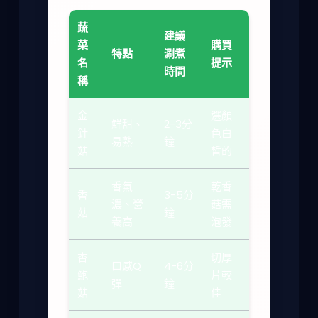
蔬
建議
菜
購買
特點
涮煮
名
提示
時間
稱
金
選顏
鮮甜、
2-3分
針
色白
易熟
鐘
菇
皙的
香氣
乾香
香
3-5分
濃、營
菇需
菇
鐘
養高
泡發
杏
切厚
口感Q
4-6分
鮑
片較
彈
鐘
菇
佳