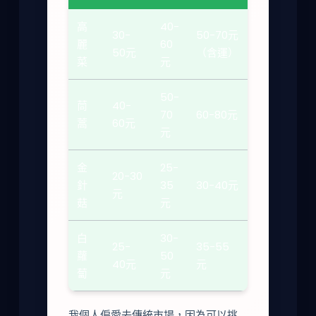
高
40-
30-
50-70元
麗
60
50元
（含運）
菜
元
50-
茼
40-
70
60-80元
蒿
60元
元
金
25-
20-30
針
35
30-40元
元
菇
元
白
30-
25-
35-55
蘿
50
40元
元
蔔
元
我個人偏愛去傳統市場，因為可以挑