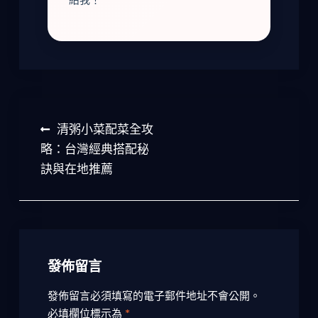
文
清粥小菜配菜全攻
章
略：台灣經典搭配秘
訣與在地推薦
導
覽
發佈留言
發佈留言必須填寫的電子郵件地址不會公開。
必填欄位標示為
*