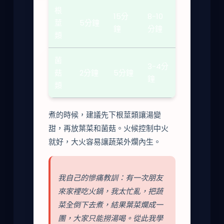
根
15分
8-10
莖
5分鐘
鐘
分鐘
類
菌
3-4分
菇
2分鐘
5分鐘
鐘
類
煮的時候，建議先下根莖類讓湯變
甜，再放葉菜和菌菇。火候控制中火
就好，大火容易讓蔬菜外爛內生。
我自己的慘痛教訓：有一次朋友
來家裡吃火鍋，我太忙亂，把蔬
菜全倒下去煮，結果葉菜爛成一
團，大家只能撈湯喝。從此我學