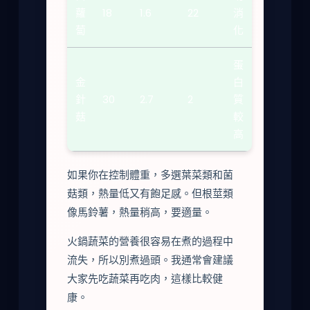
蘿
18
1.6
22
消
蔔
化
蛋
金
白
針
30
2.7
2
質
菇
較
高
如果你在控制體重，多選葉菜類和菌
菇類，熱量低又有飽足感。但根莖類
像馬鈴薯，熱量稍高，要適量。
火鍋蔬菜的營養很容易在煮的過程中
流失，所以別煮過頭。我通常會建議
大家先吃蔬菜再吃肉，這樣比較健
康。