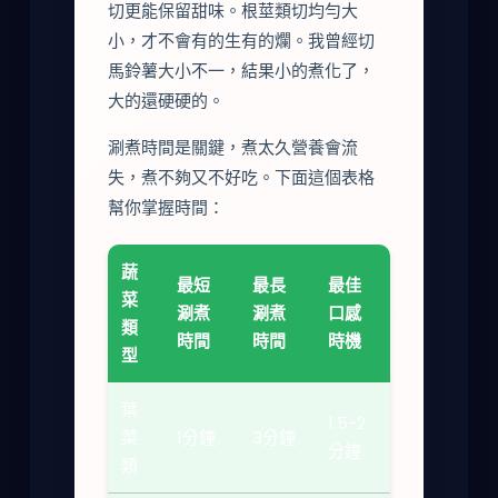
切更能保留甜味。根莖類切均勻大
小，才不會有的生有的爛。我曾經切
馬鈴薯大小不一，結果小的煮化了，
大的還硬硬的。
涮煮時間是關鍵，煮太久營養會流
失，煮不夠又不好吃。下面這個表格
幫你掌握時間：
蔬
最短
最長
最佳
菜
涮煮
涮煮
口感
類
時間
時間
時機
型
葉
1.5-2
菜
1分鐘
3分鐘
分鐘
類