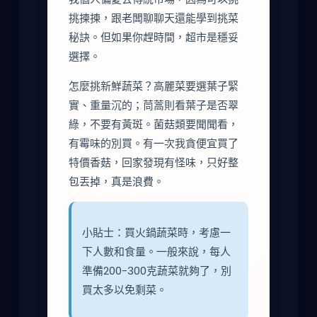
挑揀揀，跟老闆聊聊天還能學到挑菜
秘訣。但如果你趕時間，超市是穩妥
選擇。
怎麼挑新鮮蔬菜？高麗菜要選葉子緊
實、重量沉的；茼蒿則看葉子是否翠
綠，不要有黃斑。菌菇類要聞聞看，
有霉味的別買。有一次我貪便宜買了
特價香菇，回家發現有怪味，只好整
包丟掉，真是浪費。
小貼士：買火鍋蔬菜時，考慮一
下人數和食量。一般來說，每人
準備200-300克蔬菜就夠了，別
買太多以免剩菜。