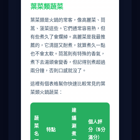
葉菜類蔬菜
葉菜類是火鍋的常客，像高麗菜、茼
蒿、菠菜這些。它們通常容易熟，但
有些煮久了會爛掉。高麗菜是我最推
薦的，它清甜又耐煮，就算煮久一點
也不會太軟。茼蒿則有特殊的香氣，
煮下去湯頭會變香，但記得別煮超過
兩分鐘，否則口感就沒了。
這裡有個表格幫你快速比較常見的葉
菜類火鍋蔬菜：
建
蔬
議
個人評
菜
涮
特點
分（5分
名
煮
滿分）