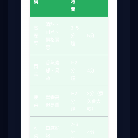
稱
時
間
清甜、
高
3-5
耐煮、
麗
分
5分
價格實
菜
鐘
惠
香氣濃
1-2
茼
郁、易
分
4分
蒿
熟
鐘
1-2
3分（煮
菠
營養高
分
久會太
菜
但易爛
鐘
軟）
2-3
A
口感脆
分
4分
菜
嫩