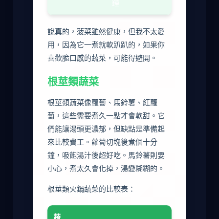
鐘
說真的，菠菜雖然健康，但我不太愛
用，因為它一煮就軟趴趴的，如果你
喜歡脆口感的蔬菜，可能得避開。
根莖類蔬菜
根莖類蔬菜像蘿蔔、馬鈴薯、紅蘿
蔔，這些需要煮久一點才會軟甜。它
們能讓湯頭更濃郁，但缺點是準備起
來比較費工。蘿蔔切塊後煮個十分
鐘，吸飽湯汁後超好吃。馬鈴薯則要
小心，煮太久會化掉，湯變糊糊的。
根莖類火鍋蔬菜的比較表：
蔬