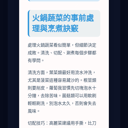
火鍋蔬菜的事前處
理與烹煮訣竅
處理火鍋蔬菜看似簡單，但細節決定
成敗。清洗、切配、涮煮每個步驟都
有學問。
清洗方面，葉菜類最好用流水沖洗，
尤其是菠菜這種容易藏沙的。根莖類
則要削皮，蘿蔔我習慣先切塊泡水十
分鐘，去除苦味。菌菇類可以用軟刷
輕輕刷洗，別泡水太久，否則會失去
風味。
切配技巧：高麗菜建議用手撕，比刀