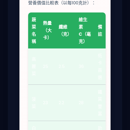
營養價值比較表（以每100克計）：
蔬
維生
熱量
菜
纖維
素
備
（大
名
（克）
C（毫
註
卡）
稱
克）
低
高
卡
麗
25
2.5
36
首
菜
選
鐵
菠
質
23
2.2
28
菜
豐
富
白
助