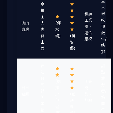
主
高
人
檔
粗獷
想
主
工業
吃
肉肉
人
(僅
風、
頂
廚房
肉
水
適合
級
食
碗)
(排
慶祝
牛/
主
餐
豬
義
優)
排
夢
甜
幻
點
日
愛
(選
明亮
式
好
日日
擇
簡
舒
者/
鬆餅
少
(鬆
約、
芙
悠
但
餅
舒服
蕾
閒
健
專
鬆
午
康)
精)