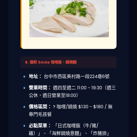
8. 貓欸 Smile 咖哩飯、鍋燒麵
地址：
台中市西區美村路一段224巷6號
營業時間：
週四至週二 11:00 - 19:30（週三
公休，週日營業至18:00）
價格區間：
? 咖哩/鍋燒 $130 - $180 / 無
專門毛孩餐
必點菜單：
「日式咖哩飯（牛/豬/
雞）」、「海鮮鍋燒意麵」、「炸豬排」