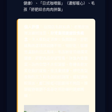
健康）、「日式咖哩飯」（濃郁暖心）、毛
孩「舒肥綜合肉肉拼盤」
個人評價：
這間店名超有趣！老闆是物
理治療師背景，
非常重視健康飲食概
念
。主人餐點走清爽少負擔路線，舒肥
雞胸肉處理得超嫩不柴，很好吃！咖哩
是溫醇的日式風味。毛孩鮮食同樣講究
健康，舒肥肉品保留營養，拼盤內容豐
富。店內空間不大但溫馨，有種去朋友
家吃飯的感覺。是注重健康、想吃原型
食物的主人和毛孩的好選擇。餐點調味
較清淡，重口味者可能覺得不夠勁。連
鎖寵物餐廳不容易吃到這樣的健康路
線！