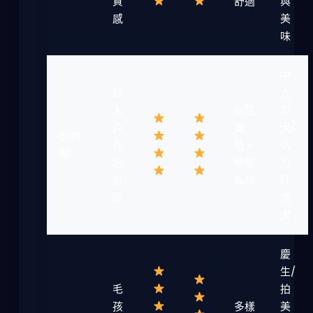
質
舒適
與
感
美
味
中
超
大
大
庭院
型
戶
寬
犬/
樂狗
外
敞、
活
幫
跑
綠意
力
跳
盎然
旺
區
盛
犬
慶
生/
毛
拍
孩
多樣
美