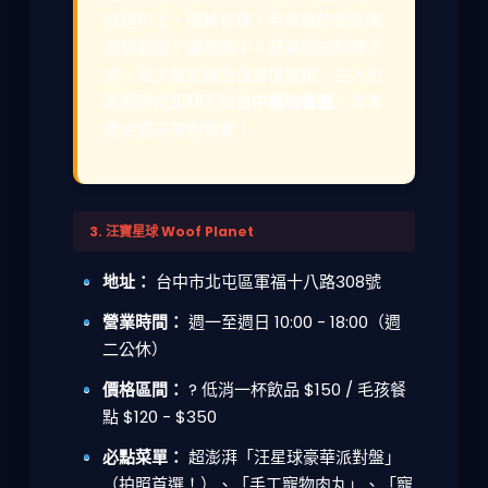
味道中上，價格合理。毛孩餐的營養粥
很受歡迎，濃稠適中，蔬菜肉末給得大
方。是少數能讓毛孩盡情放電、主人也
能悠閒吃飯聊天的
台中寵物餐廳
，非常
適合週末帶狗聚會！
3. 汪寶星球 Woof Planet
地址：
台中市北屯區軍福十八路308號
營業時間：
週一至週日 10:00 - 18:00（週
二公休）
價格區間：
? 低消一杯飲品 $150 / 毛孩餐
點 $120 - $350
必點菜單：
超澎湃「汪星球豪華派對盤」
（拍照首選！）、「手工寵物肉丸」、「寵