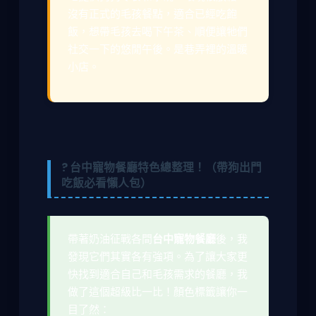
沒有正式的毛孩餐點，適合已經吃飽
飯，想帶毛孩去喝下午茶、順便讓牠們
社交一下的悠閒午後。是巷弄裡的溫暖
小店。
? 台中寵物餐廳特色總整理！（帶狗出門
吃飯必看懶人包）
帶著奶油征戰各間
台中寵物餐廳
後，我
發現它們其實各有強項。為了讓大家更
快找到適合自己和毛孩需求的餐廳，我
做了這個超級比一比！顏色標籤讓你一
目了然：