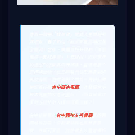
身為一個把「找美食」當成人生樂趣的
貪吃鬼，養了奶油（我家那隻挑嘴的黃
金獵犬）之後，樂趣直接升級成「帶著
毛孩一起找美食」！老實說，以前想帶
奶油出門吃飯真的很頭痛，普通餐廳不
是拒絕寵物，就是把我們發配邊疆到戶
外蚊蟲區，吃得滿肚子悶氣。直到我開
始認真挖掘
台中寵物餐廳
，才發現台中
根本是寵物友善天堂啊！（而且很多店
家對毛孩比對人還熱情是怎樣？）
台中這幾年的
台中寵物友善餐廳
真的越
開越有特色，從超豪華的毛孩鮮食套
餐、專屬玩耍區，到能讓主人放鬆喝杯