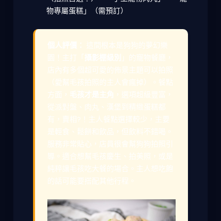
物專屬蛋糕」（需預訂）
個人評價：
這間根本是狗狗的夢幻樂
園！主打「
攝影棚級別
」的寵物餐廳，
店內有多個超可愛的佈景主題可以拍照
（愛幫毛孩拍照的主人會瘋掉）。餐點
方面，
毛孩才是主角
，選項超級豐富，
從派對盤、肉丸、漢堡到精緻蛋糕都
有，賣相?！主人餐點選擇較少，主要
是輕食、鬆餅和飲品，但飲料不錯喝。
服務非常貼心，店員很會幫狗狗拍照引
導。適合想幫毛孩慶生、拍美照，或是
純粹讓毛孩吃大餐的場合。主人想吃飽
的話可能要搭配其他行程。