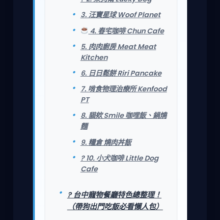
3. 汪寶星球 Woof Planet
4. 春宅咖啡 Chun Cafe
5. 肉肉廚房 Meat Meat
Kitchen
6. 日日鬆餅 Riri Pancake
7. 啃食物理治療所 Kenfood
PT
8. 貓欸 Smile 咖哩飯、鍋燒
麵
9. 糧倉 燒肉丼飯
? 10. 小犬咖啡 Little Dog
Cafe
? 台中寵物餐廳特色總整理！
（帶狗出門吃飯必看懶人包）