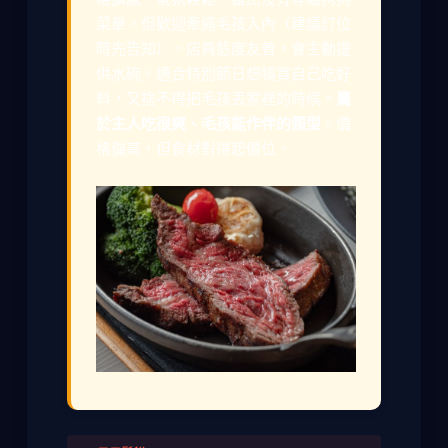
菜單，但歡迎牽繩毛孩入內（建議訂位
時先告知），店員態度友善，會主動提
供水碗。適合特別節日想犒賞自己吃好
料，又捨不得把毛孩丟家裡的時候。
屬
於主人吃很爽、毛孩能作伴的類型
。價
格偏高，但食材對得起價位。