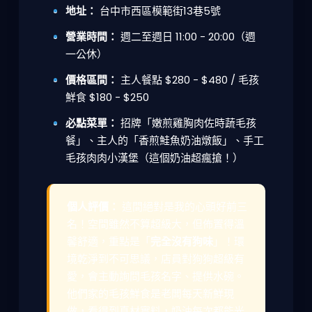
地址：
台中市西區模範街13巷5號
營業時間：
週二至週日 11:00 - 20:00（週
一公休）
價格區間：
主人餐點 $280 - $480 / 毛孩
鮮食 $180 - $250
必點菜單：
招牌「嫩煎雞胸肉佐時蔬毛孩
餐」、主人的「香煎鮭魚奶油燉飯」、手工
毛孩肉肉小漢堡（這個奶油超瘋搶！）
個人評價：
這間絕對是我的心頭好前三
名！空間雖然不算超級大，但佈置得溫
馨舒適，重點是「
完全沒有狗味
」！環
境乾淨到不可思議，店員對狗狗超級有
愛，會主動詢問毛孩名字、提供水碗。
他們家的毛孩鮮食是老闆每天新鮮現
做，看得到真材實料，奶油每次都能光