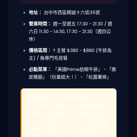
地址：
台中市西區精誠十六街35號
營業時間：
週一至週五 17:30 - 21:30 / 週
六日 11:30 - 14:30, 17:30 - 21:30（週四公
休）
價格區間：
? 主餐 $380 - $880 (牛排為
主) / 無專門毛孩餐
必點菜單：
「美國Prime肋眼牛排」、「脆
皮豬腳」（份量超大！）、「松露薯條」
個人評價：
想吃大餐又想帶狗？肉肉廚
房滿足你！這間是少數「
高品質排餐
」
且寵物友善的餐廳。牛排處理得相當有
水準，熟度精準，肉汁豐沛，豬腳皮脆
肉嫩份量驚人。裝潢是工業風帶點美式
粗獷感，氣氛輕鬆。雖然沒有專屬狗狗