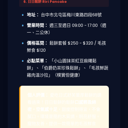
6. 日日鬆餅 Riri Pancake
地址：
台中市北屯區梅川東路四段68號
營業時間：
週三至週日 09:00 - 17:00（週
一、二公休）
價格區間：
鬆餅套餐 $250 - $320 / 毛孩
鮮食 $120
必點菜單：
「小山園抹茶紅豆麻糬鬆
餅」、「伯爵奶茶珍珠鬆餅」、「毛孩鮮蔬
雞肉溫沙拉」（樸實但健康）
個人評價：
愛吃日式舒芙蕾厚鬆餅的請
看過來！日日鬆餅的鬆餅
口感輕盈綿
密，空氣感十足
，甜度控制得宜，不會
膩口。環境是簡約木質調，明亮舒服。
寵物友善，提供一款簡單的毛孩鮮食