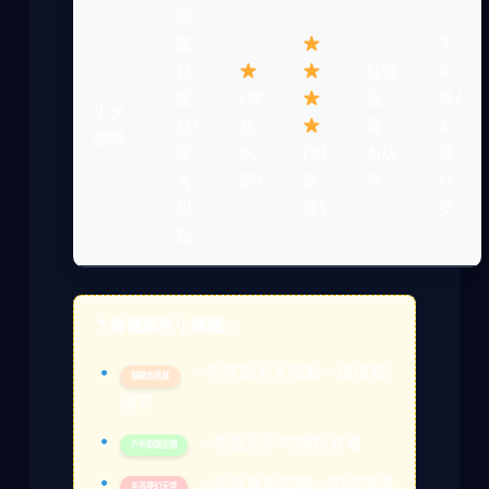
溫
暖
下
社
社區
午
區
(零
溫
茶/
小犬
感/
食
馨、
毛
咖啡
優
水
(甜
有店
孩
秀
碗)
點
狗
社
甜
強)
交
點
? 看懂顏色小標籤：
- 毛孩與主人餐點、環境都
精緻高質感
講究
- 有庭院草地讓狗放電
戶外跑跳空間
- 毛孩餐點華麗、拍照場景
毛孩夢幻天堂