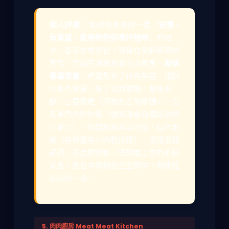
個人評價：
如果你是想找一間「
安靜、
有質感，能帶狗好好喝杯咖啡
」的地
方，春宅非常適合！隱身在安靜巷弄的
老宅，空間充滿綠意和文青氣息。
咖啡
專業度高
，老闆對豆子很有堅持，甜點
水準也很棒，布丁尤其驚豔。嚴格來
說，它更像是「寵物友善咖啡廳」，沒
有專門的狗狗餐（通常我會自備奶油的
小零食），但對狗狗非常歡迎，提供水
碗（有時還有小肉乾招待）。環境安靜
舒適，適合想放鬆、閱讀或工作的毛孩
家長。是台中寵物友善空間中，咖啡控
必訪的一站。
5. 肉肉廚房 Meat Meat Kitchen