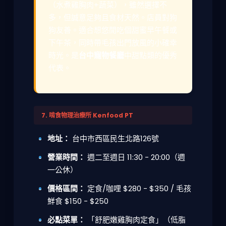
（水煮雞胸肉+蔬菜），雖然選擇不
多，但誠意足夠且食材天然。店員對狗
狗友善。適合想悠閒吃個甜蜜早午餐或
下午茶，同時帶毛孩出門放風的小確幸
時光。是
台中寵物餐廳
中甜點類的優秀
代表。
7. 啃食物理治療所 Kenfood PT
地址：
台中市西區民生北路126號
營業時間：
週二至週日 11:30 - 20:00（週
一公休）
價格區間：
定食/咖哩 $280 - $350 / 毛孩
鮮食 $150 - $250
必點菜單：
「舒肥嫩雞胸肉定食」（低脂