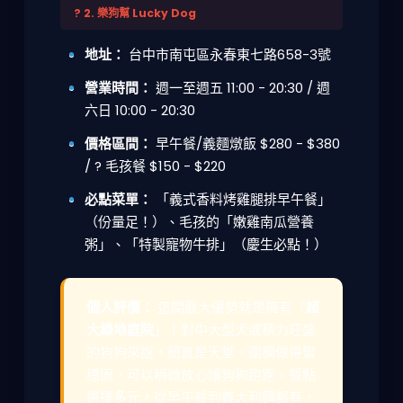
? 2. 樂狗幫 Lucky Dog
地址：
台中市南屯區永春東七路658-3號
營業時間：
週一至週五 11:00 - 20:30 / 週
六日 10:00 - 20:30
價格區間：
早午餐/義麵燉飯 $280 - $380
/ ? 毛孩餐 $150 - $220
必點菜單：
「義式香料烤雞腿排早午餐」
（份量足！）、毛孩的「嫩雞南瓜營養
粥」、「特製寵物牛排」（慶生必點！）
個人評價：
這間最大優勢就是擁有「
超
大綠地庭院
」！對中大型犬或精力旺盛
的狗狗來說，簡直是天堂。圍欄做得蠻
穩固，可以稍微放心讓狗狗跑跑。餐點
選擇多元，從早午餐到義大利麵都有，