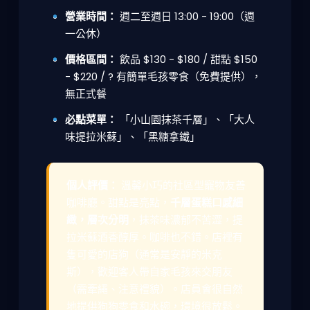
營業時間：
週二至週日 13:00 - 19:00（週
一公休）
價格區間：
飲品 $130 - $180 / 甜點 $150
- $220 / ? 有簡單毛孩零食（免費提供），
無正式餐
必點菜單：
「小山園抹茶千層」、「大人
味提拉米蘇」、「黑糖拿鐵」
個人評價：
溫馨小巧的社區型寵物友善
咖啡廳。甜點是亮點，
千層蛋糕口感細
緻，層次分明
，抹茶味濃郁不苦澀，提
拉米蘇酒香醇厚。咖啡也不錯。店裡有
隻可愛的店狗（通常是安靜的米克
斯），歡迎客人帶自家毛孩來交朋友
（需牽繩、注意禮貌）。店員會很自然
地提供狗狗零食和水碗，環境很放鬆。