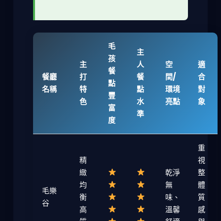
毛
主
孩
主
人
空
適
餐
餐廳
打
餐
間/
合
點
名稱
特
點
環境
對
豐
色
水
亮點
象
富
準
度
重
精
視
緻
乾淨
整
均
無
體
毛樂
衡
味、
質
谷
高
溫馨
感