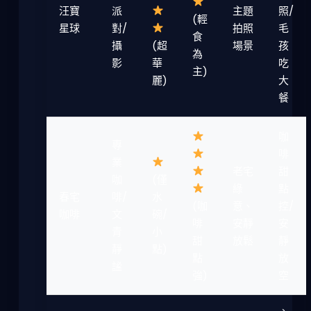
汪寶
派
主題
照/
(輕
星球
對/
拍照
毛
食
攝
(超
場景
孩
為
影
華
吃
主)
麗)
大
餐
咖
專
啡
業
老宅
甜
咖
(僅
綠
點
春宅
啡/
水
(咖
意、
控/
咖啡
文
碗/
啡
安靜
安
青
小
甜
放鬆
靜
靜
點)
點
放
謐
強)
空