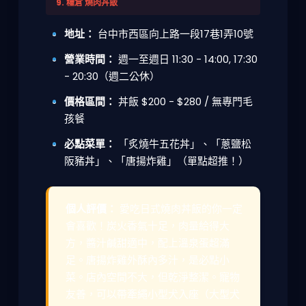
9. 糧倉 燒肉丼飯
地址：
台中市西區向上路一段17巷1弄10號
營業時間：
週一至週日 11:30 - 14:00, 17:30
- 20:30（週二公休）
價格區間：
丼飯 $200 - $280 / 無專門毛
孩餐
必點菜單：
「炙燒牛五花丼」、「蔥鹽松
阪豬丼」、「唐揚炸雞」（單點超推！）
個人評價：
愛吃日式燒肉丼飯的你一定
會喜歡！炭火香氣十足，肉量給得大
方，醬汁鹹甜適中，配上溫泉蛋超滿
足。唐揚炸雞外酥內多汁，是必點小
菜。店內空間不大，但乾淨整潔。寵物
友善，可以帶牽繩小型犬入座（大型犬