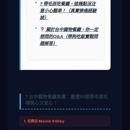
? 帶毛孩吃餐廳，這幾點沒注
意小心翻車！（真實慘痛經驗
談）
關於台中寵物餐廳，你一定
想問的Q&A（帶狗吃飯實戰問
題解答）
? 台中寵物餐廳推薦：嚴選10間帶毛孩吃
得開心又安心！
1. 毛樂谷 Maole Valley