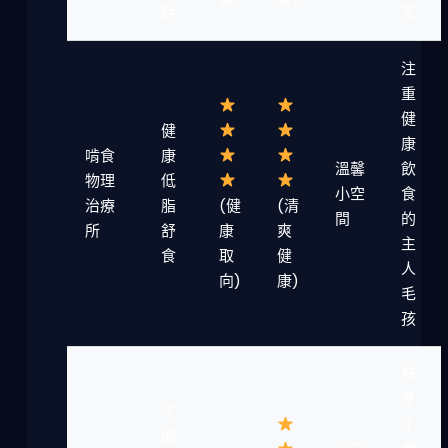
餅
茶
注
重
健
健
康
啃食
康
溫馨
飲
物理
低
小空
食
治療
脂
(健
(清
間
的
所
舒
康
爽
主
食
取
健
人
向)
康)
毛
孩
簡
單
平
平
價