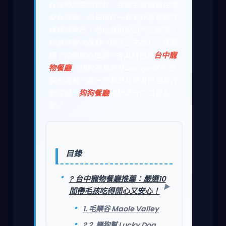
好咖啡的空間都有。我幾乎每週都在開
發新據點，奶油現在一看到我拿牽繩就
瘋狂搖尾巴，牠比我還愛出門吃飯吧！
經過無數次踩點（跟荷包失血），我整
理了10間真心推薦、各具特色的
台中寵
物餐廳
，絕對不是隨便Google就列出
來的清單，每一間都是我帶著奶油親自
驗證過，
狗狗餐廳
體驗滿分的口袋名
單！
目錄
? 台中寵物餐廳推薦：嚴選10
間帶毛孩吃得開心又安心！
1. 毛樂谷 Maole Valley
? 2. 樂狗幫 Lucky Dog