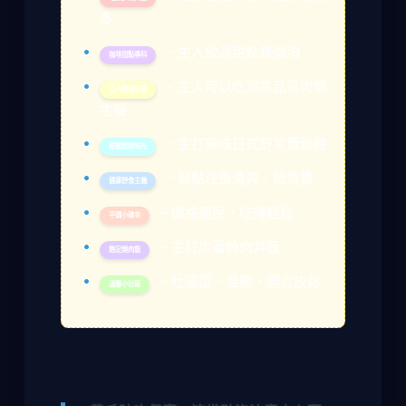
多
- 主人飲品甜點是強項
咖啡甜點專科
- 主人可以吃到高品質肉類
主人肉食狂歡
主餐
- 主打美味日式舒芙蕾鬆餅
甜蜜鬆餅時光
- 餐點注重清爽、低負擔
健康舒食主義
- 價格親民，吃得輕鬆
平價小確幸
- 主打炭香燒肉丼飯
飽足燒肉飯
- 社區型、溫暖、適合放鬆
溫馨小社區