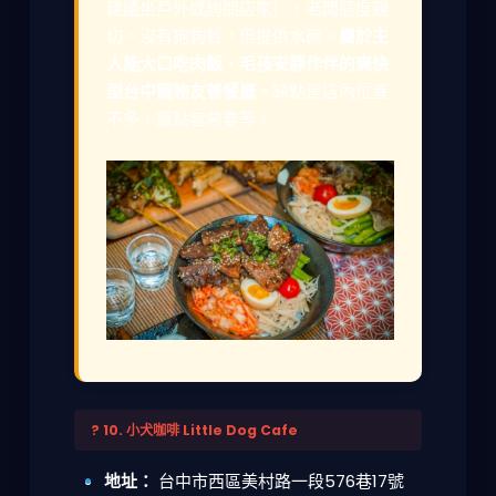
建議坐戶外或詢問店家），老闆態度親
切。沒有狗狗餐，但提供水碗。
屬於主
人能大口吃肉飯、毛孩安靜作伴的爽快
型台中寵物友善餐廳
。缺點是店內位置
不多，飯點容易要等。
? 10. 小犬咖啡 Little Dog Cafe
地址：
台中市西區美村路一段576巷17號