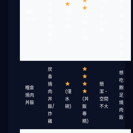
小巧
價
咖
可
午
貓欸
哩
(僅
(樸
愛、
餐/
Smile
鍋
水
實
有店
不
燒/
碗)
好
貓
介
貓
吃)
意
咪
有
貓
炭
想
香
吃
燒
簡
糧倉
飽
肉
(僅
潔、
燒肉
足
丼
水
(丼
空間
丼飯
燒
飯/
碗)
飯
不大
肉
炸
專
飯
雞
精)