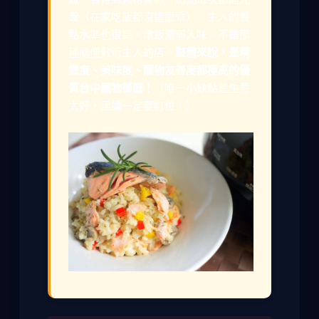
盤（在家吃飯都沒這麼乖）。主人的餐
點水準也很高，燉飯濃郁入味，不是那
種隨便敷衍主人的店。
整體來說，是精
緻度、美味度、寵物友善度都極高的優
質台中寵物餐廳！
（唯一小缺點是生意
太好，建議一定要訂位！）