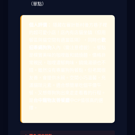
（單點）
個人評價：
隱藏在審計新村後方巷子裡
的超可愛小店！店內有店貓坐鎮（但用
餐區與貓空間有適當區隔），同時也
歡
迎牽繩狗狗
入內（需注意禮貌）。餐點
是樸實美味的咖哩飯和鍋燒麵，價格非
常親民，咖哩濃郁夠味，鍋燒湯頭也不
錯。雖然沒有專屬狗狗餐點，但老闆很
友善，會提供水碗。空間小巧溫馨，充
滿貓咪元素。適合想簡單吃個平價午
餐、又想帶狗狗出來走走看看的行程。
是
台中寵物友善餐廳
中CP值很高的選
擇。