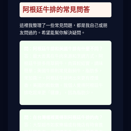
阿根廷牛排的常見問答
這裡我整理了一些常見問題，都是我自己或朋
友問過的。希望能幫你解決疑問。
問：阿根廷牛排和美國牛排有什麼不同？
答：最大差異在牛肉來源和烹調方式。阿
根廷牛排多用草飼牛，肉質較結實，調味
簡單；美國牛排則常見穀飼牛，脂肪多，
常加醬汁。阿根廷牛排烤出來更有煙燻
香，美國的較軟嫩。我個人覺得阿根廷牛
排吃起來更「健康」，因為脂肪少。
問：在台灣哪裡買得到阿根廷牛排的肉？
答：大型超市如家樂福或有機店有時會進