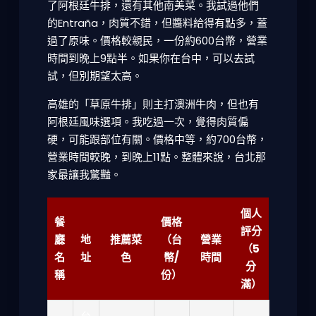
了阿根廷牛排，還有其他南美菜。我試過他們
的Entraña，肉質不錯，但醬料給得有點多，蓋
過了原味。價格較親民，一份約600台幣，營業
時間到晚上9點半。如果你在台中，可以去試
試，但別期望太高。
高雄的「草原牛排」則主打澳洲牛肉，但也有
阿根廷風味選項。我吃過一次，覺得肉質偏
硬，可能跟部位有關。價格中等，約700台幣，
營業時間較晚，到晚上11點。整體來說，台北那
家最讓我驚豔。
個人
餐
價格
評分
廳
地
推薦菜
（台
營業
（5
名
址
色
幣/
時間
分
稱
份）
滿）