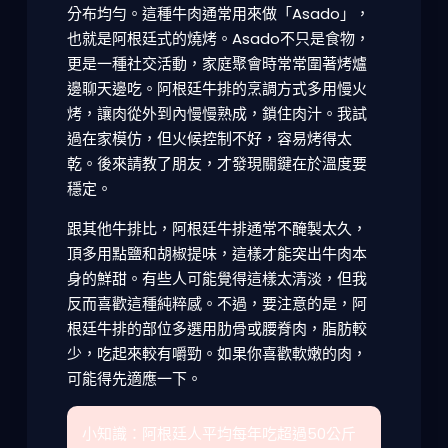
分布均勻。這種牛肉通常用來做「Asado」，
也就是阿根廷式的燒烤。Asado不只是食物，
更是一種社交活動，家庭聚會時常常圍著烤爐
邊聊天邊吃。阿根廷牛排的烹調方式多用慢火
烤，讓肉從外到內慢慢熟成，鎖住肉汁。我試
過在家模仿，但火候控制不好，容易烤得太
乾。後來請教了朋友，才發現關鍵在於溫度要
穩定。
跟其他牛排比，阿根廷牛排通常不醃製太久，
頂多用點鹽和胡椒提味，這樣才能突出牛肉本
身的鮮甜。有些人可能覺得這樣太清淡，但我
反而喜歡這種純粹感。不過，要注意的是，阿
根廷牛排的部位多選用肋骨或腰脊肉，脂肪較
少，吃起來較有嚼勁。如果你喜歡軟嫩的肉，
可能得先適應一下。
小知識：阿根廷人平均每年吃超過50公斤