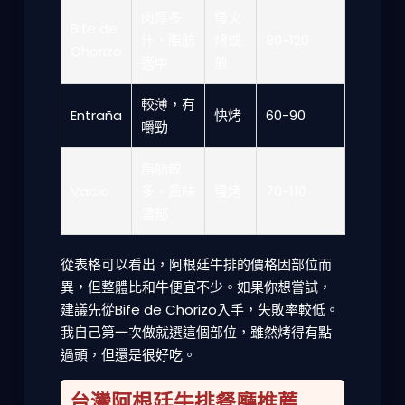
肉厚多
慢火
Bife de
汁，脂肪
烤或
80-120
Chorizo
適中
煎
較薄，有
Entraña
快烤
60-90
嚼勁
脂肪較
Vacío
多，風味
慢烤
70-110
濃郁
從表格可以看出，阿根廷牛排的價格因部位而
異，但整體比和牛便宜不少。如果你想嘗試，
建議先從Bife de Chorizo入手，失敗率較低。
我自己第一次做就選這個部位，雖然烤得有點
過頭，但還是很好吃。
台灣阿根廷牛排餐廳推薦