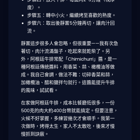
度）。
步驟五：轉中小火，繼續烤至喜歡的熟度。
步驟六：取出後靜置5分鐘再切，讓肉汁回
流。
靜置這步很多人會忽略，但很重要——我有次急
著切，肉汁流滿盤子，吃起來就乾柴了。另
外，阿根廷牛排常配「Chimichurri」醬，是一
種阿根廷傳統醬料，用香菜、蒜、橄欖油等做
成。我自己會調，做法不難：切碎香菜和蒜，
加橄欖油、醋和鹽拌勻就行。這醬能提升牛排
的風味，試試看。
在家做阿根廷牛排，成本比餐廳低很多，一份
500克的肉大約400台幣就能搞定。但要注意，
火候不好掌握，多練習幾次才會順手。我第一
次做時，烤得太生，家人不太敢吃，後來才慢
慢抓到訣竅。