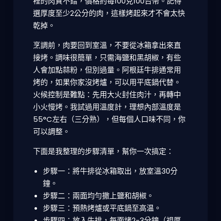
裡的肉質不錯，價格約每100克100台幣。記得
選厚度至少2公分的肉，這樣烤起來才不會太快
乾掉。
烹調前，肉要回到室溫，不要從冰箱拿出來直
接烤。調味很簡單，只需海鹽和黑胡椒，有些
人會加點蒜粉，但別過量。阿根廷牛排通常用
烤的，如果你家沒烤爐，可以用平底鍋代替。
火候控制是難點：先用大火封住肉汁，再轉中
小火慢烤。我試過用溫度計，理想內部溫度是
55°C左右（三分熟），但每個人口味不同，你
可以調整。
下面是我整理的步驟清單，幫你一次搞定：
步驟一：將牛排從冰箱取出，放室溫30分
鐘。
步驟二：兩面均勻撒上鹽和胡椒。
步驟三：預熱烤爐或平底鍋至高温。
步驟四：放入牛排，每面烤2-3分鐘（視厚