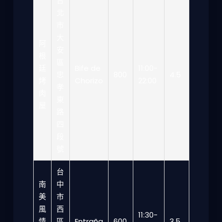
台
北
市
大
阿
安
根
區
廷
Bife de
11:00-
忠
800
4.5
烤
Chorizo
22:00
孝
肉
東
屋
路
四
段
號
台
南
中
美
市
風
西
11:30-
情
區
Entraña
600
3.5