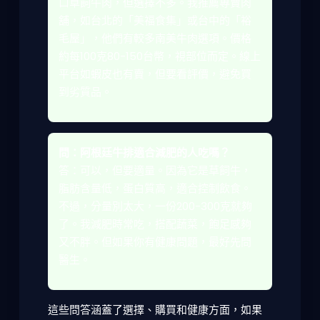
口草飼牛肉，但選擇不多。我推薦專賣肉
舖，如台北的「美福食集」或台中的「裕
毛屋」，他們有較多南美牛肉選項。價格
約每100克80-150台幣，視部位而定。線上
平台如蝦皮也有賣，但要看評價，避免買
到劣質品。
問：阿根廷牛排適合減肥的人吃嗎？
答：可以，但要適量。因為它是草飼牛，
脂肪含量低，蛋白質高，適合控制飲食。
不過，分量別太大，一份200-300克就夠
了。我減肥時常吃，搭配蔬菜，飽足感夠
又不胖。但如果你有健康問題，最好先問
醫生。
這些問答涵蓋了選擇、購買和健康方面，如果