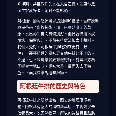
吃得到，甚至教你怎么在家自己做。如果你是
個牛排愛好者，絕對不能錯過。
阿根廷牛排的起源可以追溯到19世紀，當時歐洲
移民帶來了畜牧技術，加上阿根廷廣闊的草
原，養出的牛隻肉質特別好。他們習慣用木炭
慢烤，保留肉汁，不像有些做法加太多醬料。
我個人覺得，阿根廷牛排吃起來更有「野
性」，那種粗獷的風味是其他牛排比不上的。
不過，也不是每家餐廳都做得好，有些地方為
了迎合本地口味，調味太重，反而失去了特
色。下面我會細說這些細節。
阿根廷牛排的歷史與特色
阿根廷牛排之所以出名，跟它的地理環境有
關。阿根廷有龐大的潘帕斯草原，牛隻幾乎是
放養長大，吃天然牧草，所以肉質結實且脂肪