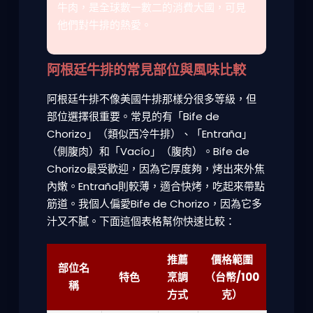
牛肉，是全球數一數二的消費大國，可見
他們對牛排的熱愛。
阿根廷牛排的常見部位與風味比較
阿根廷牛排不像美國牛排那樣分很多等級，但
部位選擇很重要。常見的有「Bife de
Chorizo」（類似西冷牛排）、「Entraña」
（側腹肉）和「Vacío」（腹肉）。Bife de
Chorizo最受歡迎，因為它厚度夠，烤出來外焦
內嫩。Entraña則較薄，適合快烤，吃起來帶點
筋道。我個人偏愛Bife de Chorizo，因為它多
汁又不膩。下面這個表格幫你快速比較：
推薦
價格範圍
部位名
特色
烹調
（台幣/100
稱
方式
克）