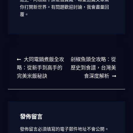
你打開新世界。有問題歡迎討論，我會盡量回
覆。
文
大同電鍋煮飯全攻
剁椒魚頭全攻略：從
章
略：從新手到高手的
歷史到食譜，台灣美
完美米飯秘訣
食深度解析
導
覽
發佈留言
發佈留言必須填寫的電子郵件地址不會公開。