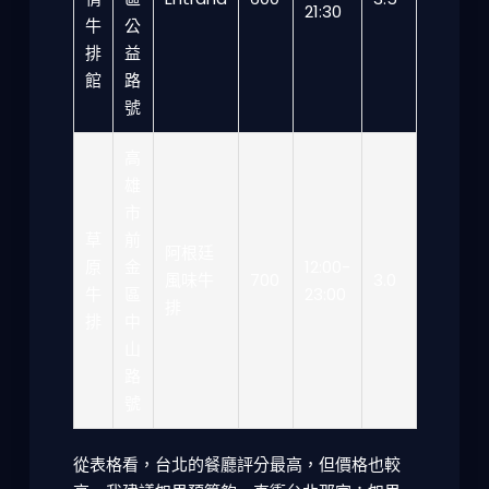
21:30
牛
公
排
益
館
路
號
高
雄
市
草
前
阿根廷
原
金
12:00-
風味牛
700
3.0
牛
區
23:00
排
排
中
山
路
號
從表格看，台北的餐廳評分最高，但價格也較