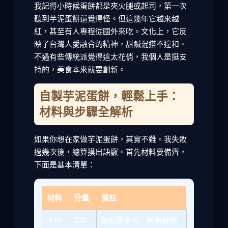
我記得小時候蛋餅都是夾火腿或起司，第一次
聽到芋泥蛋餅還覺得怪。但這幾年它越來越
紅，甚至有人專程從國外來吃。文化上，它反
映了台灣人愛融合的精神，甜鹹混搭不違和。
不過有些傳統派覺得這太花俏，我個人是挺支
持的，美食本來就要創新。
自製芋泥蛋餅，輕鬆上手：
材料與步驟全解析
如果你想在家做芋泥蛋餅，其實不難。我失敗
過幾次後，總算摸出訣竅。首先材料要備齊，
下面是基本清單：
材料
分量
備註
大甲
200
選粉質多的，蒸熟後較