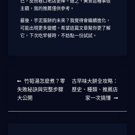
已，反而巷口老店更棒。總之，美食這種事很
主觀，我的推薦僅供參考。
最後，芋泥蛋餅的未來？我覺得會繼續進化，
可能出現更多變體。希望這篇文章幫你更了解
它，下次吃早餐時，不妨點一份試試。
文
竹筍湯怎麼煮？零
古早味大餅全攻略：
章
失敗秘訣與完整步驟
歷史、種類、推薦店
大公開
家一次搞懂
導
覽