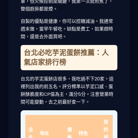
單，但火候控制是關鍵，我第一次就煎焦了，
整個廚房都是煙。
自製的優點是健康，你可以控糖減油。我通常
週末做，當早午餐吃。缺點是費工，如果趕時
間，還是去外面買吧。
台北必吃芋泥蛋餅推薦：人
氣店家排行榜
台北的芋泥蛋餅店很多，我吃過不下20家，這
裡列出我的前五名。評分標準以芋泥口感、蛋
餅酥脆度和CP值為主，滿分5分。注意營業時
間可能變動，去之前最好查一下。
我
店
價
的
地址
特色
名
格
評