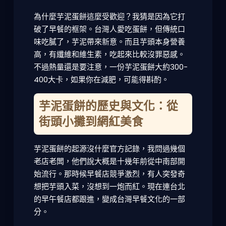
為什麼芋泥蛋餅這麼受歡迎？我猜是因為它打
破了早餐的框架。台灣人愛吃蛋餅，但傳統口
味吃膩了，芋泥帶來新意。而且芋頭本身營養
高，有纖維和維生素，吃起來比較沒罪惡感。
不過熱量還是要注意，一份芋泥蛋餅大約300-
400大卡，如果你在減肥，可能得斟酌。
芋泥蛋餅的歷史與文化：從
街頭小攤到網紅美食
芋泥蛋餅的起源沒什麼官方記錄，我問過幾個
老店老闆，他們說大概是十幾年前從中南部開
始流行。那時候早餐店競爭激烈，有人突發奇
想把芋頭入菜，沒想到一炮而紅。現在連台北
的早午餐店都跟進，變成台灣早餐文化的一部
分。