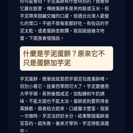
你可能會問，芋泥蛋餅有什麼特別的？我覺得
它贏在創意，傳統蛋餅多是夾肉鬆或玉米，但
芋泥帶來甜鹹交織的口感，很適合台灣人愛變
化的胃口。不過不是每家都好吃，有些店的芋
泥太乾，或者蛋餅皮軟爛，我就碰過幾次地
雷。下面我會慢慢說。
什麼是芋泥蛋餅？原來它不
只是蛋餅加芋泥
芋泥蛋餅，簡單說就是把芋頭泥包進蛋餅裡。
但別小看它，這東西學問可大了。芋泥要選用
大甲芋頭，蒸熟後搗成泥，加點糖和牛奶調
味，不能太甜也不能太淡。蛋餅皮則要煎得金
黃酥脆，兩者結合起來，口感層次豐富。我第
一次做時，芋泥沒控好水分，結果整個蛋餅濕
答答的，超失敗。後來才學到，芋泥得乾濕適
中。