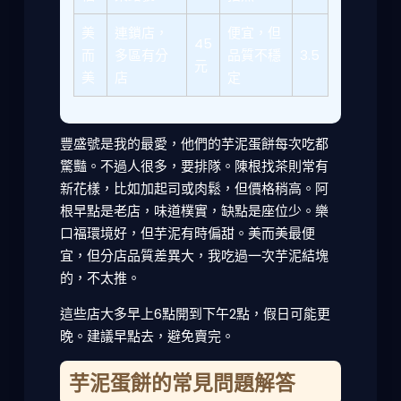
美
連鎖店，
便宜，但
45
而
多區有分
品質不穩
3.5
元
美
店
定
豐盛號是我的最愛，他們的芋泥蛋餅每次吃都
驚豔。不過人很多，要排隊。陳根找茶則常有
新花樣，比如加起司或肉鬆，但價格稍高。阿
根早點是老店，味道樸實，缺點是座位少。樂
口福環境好，但芋泥有時偏甜。美而美最便
宜，但分店品質差異大，我吃過一次芋泥結塊
的，不太推。
這些店大多早上6點開到下午2點，假日可能更
晚。建議早點去，避免賣完。
芋泥蛋餅的常見問題解答