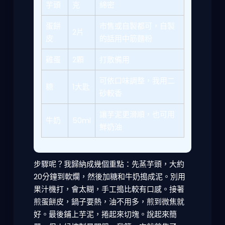
芋頭
克
綿密
蛋餅
市售或自製都可，自製
2片
皮
的話用中筋麵粉
雞蛋
2顆
打散備用
可依口味調整，我用二
糖
1大匙
砂較香
讓芋泥更滑順，也可用
牛奶
50ml
鮮奶油
步驟呢？我歸納成幾個重點：先蒸芋頭，大約
20分鐘到軟爛，然後加糖和牛奶搗成泥。別用
果汁機打，會太糊，手工搗比較有口感。接著
煎蛋餅皮，鍋子要熱，油不用多，煎到微焦就
好。最後鋪上芋泥，捲起來切塊。說起來簡