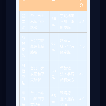
分
豐
台北市士
芋泥綿密
55
盛
林區中正
不甜，蛋
4.8
元
號
路號
餅皮脆
陳
台北市信
創新口
根
60
義區莊敬
味，常有
4.5
找
元
路號
限定版
茶
阿
台北市大
傳統做
根
50
安區和平
法，芋泥
4.3
早
元
東路號
給得大方
點
樂
台北市中
環境舒
65
口
山區南京
適，適合
4.0
元
福
東路號
拍照