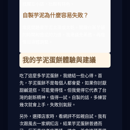
找獨立小店，比較有特色。
自製芋泥為什麼容易失敗？
常見問題是芋泥太濕或太乾。關鍵在蒸芋頭
的時間和搗泥的力道。我建議先蒸透，再慢
慢加液體調整。
我的芋泥蛋餅體驗與建議
吃了這麼多芋泥蛋餅，我總結一些心得。首
先，芋泥蛋餅不是每個人都會愛，如果你討厭
甜鹹混搭，可能覺得怪。但我覺得它代表了台
灣的創新精神，值得一試。自製的話，多練習
幾次就會上手，失敗別氣餒。
另外，選擇店家時，看網評不如親自試。我有
次跟風去一家網紅店，結果芋泥蛋餅普通而