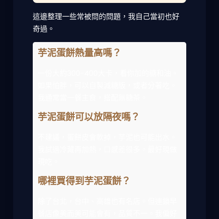
這邊整理一些常被問的問題，我自己當初也好
奇過。
芋泥蛋餅熱量高嗎？
一份大約300-400大卡，看你加的糖和油。
如果怕胖，可以自製減糖版，或者分著吃。
我通常當一餐主食，搭配無糖茶。
芋泥蛋餅可以放隔夜嗎？
不建議，蛋餅皮會軟掉，芋泥也可能出水。
我試過冷藏再加熱，口感差很多。最好現做
現吃。
哪裡買得到芋泥蛋餅？
除了台北，台中、高雄也有名店。但連鎖早
餐店像美而美可能會有，品質不一。我偏好