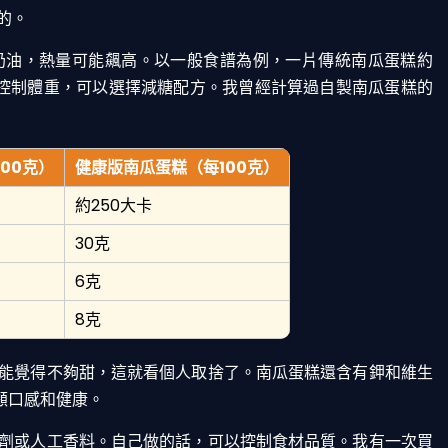
的。
奶油，熱量可能飆高。以一般食譜為例，一片傳統南瓜蛋糕約
在控制體重，可以選擇減糖配方。我曾經計算過自製南瓜蛋糕的
00克）
健康版南瓜蛋糕（每100克）
約250大卡
30克
6克
8克
能覺得不夠甜，這就看個人取捨了。南瓜蛋糕還含有鉀和維生
顧口感和健康。
劑或人工香料。自己做的話，可以控制食材品質。我有一次買