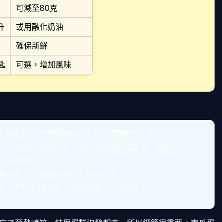
可減至80克
升
或用融化奶油
確保新鮮
茶匙
可選，增加風味
，放涼備用。記得要瀝乾水分，不然蛋糕會太濕。
，用打蛋器打發至泛白。加入植物油和南瓜泥，攪拌均勻。
，加入肉桂粉。
輕輕拌勻，不要過度攪拌，以免出筋。
的烤箱，烤50分鐘左右，用竹籤插入不沾黏即可。