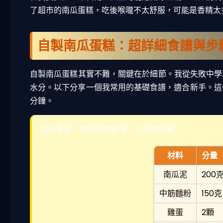
了超市的南瓜蛋糕，吃後喉嚨不太舒服，可能是香精太
自製南瓜蛋糕：超詳細食譜與步
自製南瓜蛋糕其實不難，關鍵在於細節。我從失敗中學
水分。以下分享一個我常用的基礎食譜，適合新手。這個
分鐘。
材料清單（我用表格整理，方便你採買）：
材料
分量
南瓜泥
200
中筋麵粉
150克
雞蛋
2顆