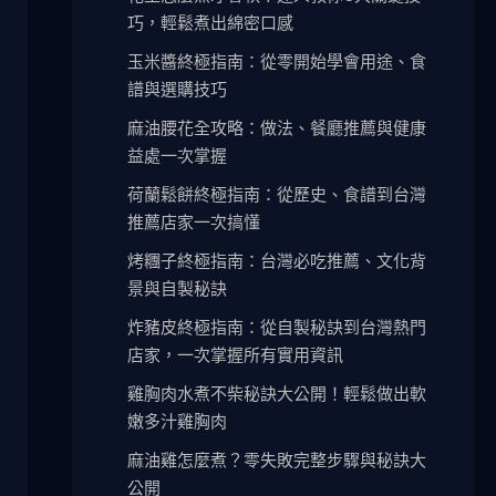
巧，輕鬆煮出綿密口感
玉米醬終極指南：從零開始學會用途、食
譜與選購技巧
麻油腰花全攻略：做法、餐廳推薦與健康
益處一次掌握
荷蘭鬆餅終極指南：從歷史、食譜到台灣
推薦店家一次搞懂
烤糰子終極指南：台灣必吃推薦、文化背
景與自製秘訣
炸豬皮終極指南：從自製秘訣到台灣熱門
店家，一次掌握所有實用資訊
雞胸肉水煮不柴秘訣大公開！輕鬆做出軟
嫩多汁雞胸肉
麻油雞怎麼煮？零失敗完整步驟與秘訣大
公開