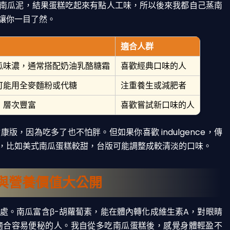
南瓜泥，結果蛋糕吃起來有點人工味，所以後來我都自己蒸南
讓你一目了然。
適合人群
瓜味濃，通常搭配奶油乳酪糖霜
喜歡經典口味的人
可能用全麥麵粉或代糖
注重養生或減肥者
，層次豐富
喜歡嘗試新口味的人
，因為吃多了也不怕胖。但如果你喜歡 indulgence，傳
，比如美式南瓜蛋糕較甜，台版可能調整成較清淡的口味。
與營養價值大公開
處。南瓜富含β-胡蘿蔔素，能在體內轉化成維生素A，對眼睛
適合容易便秘的人。我自從多吃南瓜蛋糕後，感覺身體輕盈不