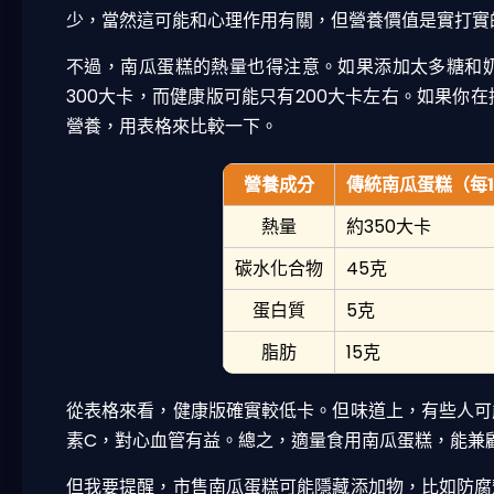
少，當然這可能和心理作用有關，但營養價值是實打實
不過，南瓜蛋糕的熱量也得注意。如果添加太多糖和
300大卡，而健康版可能只有200大卡左右。如果你
營養，用表格來比較一下。
營養成分
傳統南瓜蛋糕（每1
熱量
約350大卡
碳水化合物
45克
蛋白質
5克
脂肪
15克
從表格來看，健康版確實較低卡。但味道上，有些人可
素C，對心血管有益。總之，適量食用南瓜蛋糕，能兼
但我要提醒，市售南瓜蛋糕可能隱藏添加物，比如防腐