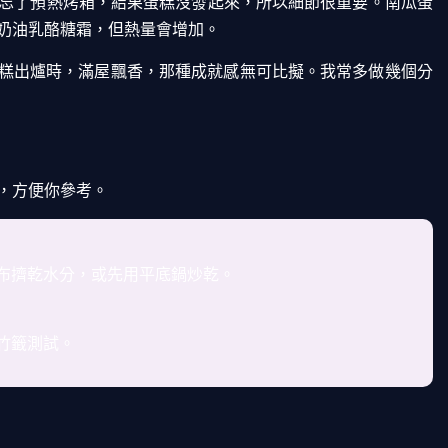
忘了預熱烤箱，結果蛋糕沒發起來，所以細節很重要。南瓜蛋
奶油乳酪糖霜，但熱量會增加。
蛋糕出爐時，滿屋飄香，那種成就感無可比擬。我常多做幾個分
，方便你參考。
布擠乾水分，或先用平底鍋炒乾。
竹籤測試。