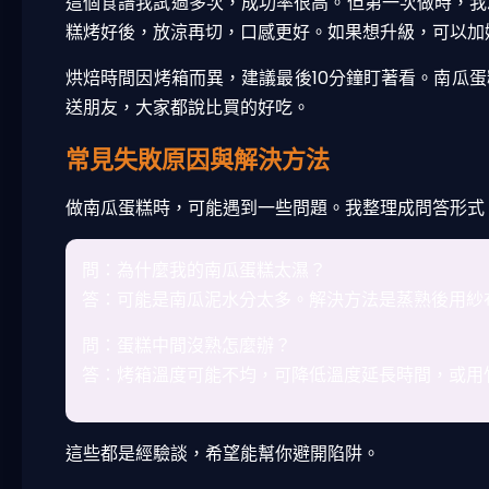
這個食譜我試過多次，成功率很高。但第一次做時，我
糕烤好後，放涼再切，口感更好。如果想升級，可以加
烘焙時間因烤箱而異，建議最後10分鐘盯著看。南瓜
送朋友，大家都說比買的好吃。
常見失敗原因與解決方法
做南瓜蛋糕時，可能遇到一些問題。我整理成問答形式
問：為什麼我的南瓜蛋糕太濕？
答：可能是南瓜泥水分太多。解決方法是蒸熟後用紗
問：蛋糕中間沒熟怎麼辦？
答：烤箱溫度可能不均，可降低溫度延長時間，或用
這些都是經驗談，希望能幫你避開陷阱。