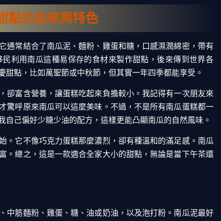
甜點的由來與特色
它通常結合了南瓜泥、麵粉、雞蛋和糖，口感濕潤綿密，帶有
移民利用南瓜這種易保存的食材來製作甜點，後來傳到世界各
慶甜點，比如萬聖節或中秋節，但其實一年四季都能享受。
，卻富含營養，讓蛋糕吃起來負擔較小。我記得有一次朋友來
才驚呼原來南瓜可以這麼美味。不過，不是所有南瓜蛋糕都一
我自己偏好少糖少油的配方，這樣更能凸顯南瓜的自然風味。
始。它不像巧克力蛋糕那麼濃烈，卻有種溫和的滿足感。南瓜
富。總之，這是一款適合全家大小的甜點，無論是當下午茶還
、中筋麵粉、雞蛋、糖、油或奶油，以及泡打粉。南瓜泥最好