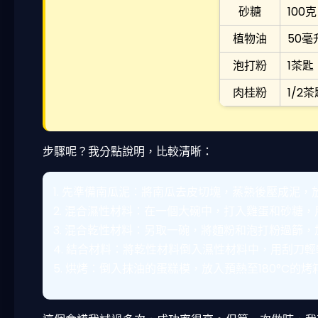
砂糖
100克
植物油
50毫
泡打粉
1茶匙
肉桂粉
1/2
步驟呢？我分點說明，比較清晰：
1. 先準備南瓜泥：將南瓜去皮切塊，蒸熟後壓成泥
2. 混合濕性材料：在一個大碗中，打入雞蛋和砂糖
3. 混合乾性材料：另取一碗，將麵粉和泡打粉過篩
4. 結合材料：將乾性材料倒入濕性材料中，用刮刀
5. 烘烤：倒入抹油的蛋糕模，放入預熱至180°C