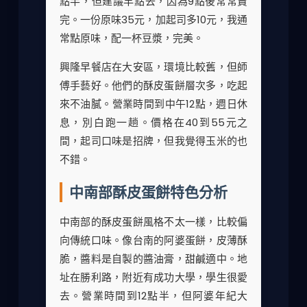
點半，但建議早點去，因為9點後常常賣
完。一份原味35元，加起司多10元，我通
常點原味，配一杯豆漿，完美。
興隆早餐店在大安區，環境比較舊，但師
傅手藝好。他們的酥皮蛋餅層次多，吃起
來不油膩。營業時間到中午12點，週日休
息，別白跑一趟。價格在40到55元之
間，起司口味是招牌，但我覺得玉米的也
不錯。
中南部酥皮蛋餅特色分析
中南部的酥皮蛋餅風格不太一樣，比較偏
向傳統口味。像台南的阿婆蛋餅，皮薄酥
脆，醬料是自製的醬油膏，甜鹹適中。地
址在勝利路，附近有成功大學，學生很愛
去。營業時間到12點半，但阿婆年紀大