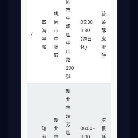
園
市
桃
蔬
中
四
園
05:30-
菜
壢
海
市
11:30
酥
35-
7
區
★★
早
中
(週日
皮
50
中
餐
壢
休)
蛋
山
區
餅
路
200
號
新
北
市
瑞
新
培
芳
瑞
北
06:00-
根
區
芳
市
11:00
酥
40-