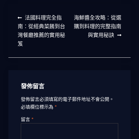
文
法國料理完全指
海鮮醬全攻略：從選
章
南：從經典菜餚到台
購到料理的完整指南
灣餐廳推薦的實用秘
與實用秘訣
導
笈
覽
發佈留言
發佈留言必須填寫的電子郵件地址不會公開。
必填欄位標示為
*
留言
*