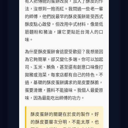
有人把傳統的蛋餅改良，加入了酥皮的作
法，沒想到一炮而紅。我問過一些老一輩
的師傅，他們說最早的酥皮蛋餅是受西式
酥皮點心啟發，但改用中式材料，像是低
筋麵粉和豬油，讓它更貼近台灣人的口
味。
為什麼酥皮蛋餅會這麼受歡迎？我想是因
為它夠簡單，卻又變化多端。你可以加起
司、玉米、鮪魚，甚至還有創意口味像打
拋豬或泡菜，每家店都有自己的特色。不
過，基礎的酥皮蛋餅講求的是皮要酥脆，
蛋要滑嫩，醬料不能搶味。我個人最愛原
味，因為最能吃出師傅的功力。
酥皮蛋餅的關鍵在於皮的製作。好
的酥皮要層次分明，不能太厚，也