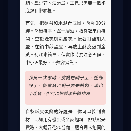
顆、鹽少許、油適量。工具只需要一個平
底鍋和擀麵棍。
首先，把麵粉和水混合成團，醒麵30分
鐘。然後擀平，塗一層油，摺疊起來再擀
開，重複幾次創造層次。接著打蛋加入
鹽，在鍋中煎蛋皮，再放上酥皮煎到金
黃。聽起來簡單，但實作時要注意火候，
中小火最好，不然容易焦。
我第一次做時，皮黏在鍋子上，整個
毀了。後來發現鍋子要先熱夠，油也
不能省，但可以選健康的植物油。
自製酥皮蛋餅的好處是，你可以控制食
材，比如用有機蛋或全麥麵粉。但缺點是
費時，大概要花30分鐘，適合周末悠閒的