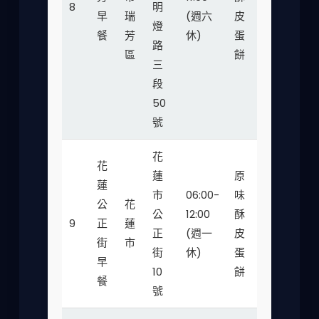
8
明
★★
早
瑞
(週六
皮
55
燈
餐
芳
休)
蛋
路
區
餅
三
段
50
號
花
花
蓮
原
蓮
市
06:00-
味
公
花
公
12:00
酥
30-
9
正
蓮
★★
正
(週一
皮
45
街
市
街
休)
蛋
早
10
餅
餐
號