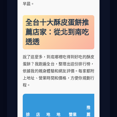
早晨。
全台十大酥皮蛋餅推
薦店家：從北到南吃
透透
說了這麼多，到底哪裡吃得到好吃的酥皮
蛋餅？我跑遍全台，整理出這份排行榜，
依據我的親身體驗和網友評價。每家都附
上地址、營業時間和價格，方便你規劃行
程。
價
推
格
排
店
地
地
營業
薦
範
我的