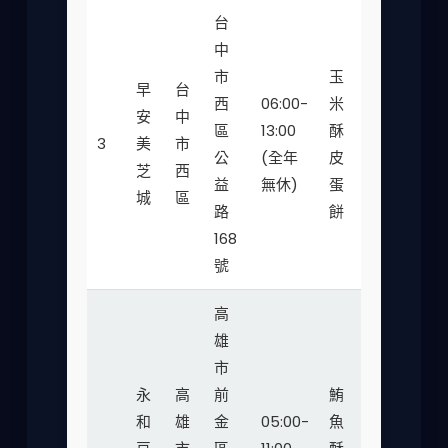
台
中
市
玉
早
台
西
06:00-
米
安
中
區
13:00
酥
30-
3
美
市
★★
公
(全年
皮
45
芝
西
益
無休)
蛋
城
區
路
餅
168
號
高
雄
市
永
高
前
鮪
和
雄
金
05:00-
魚