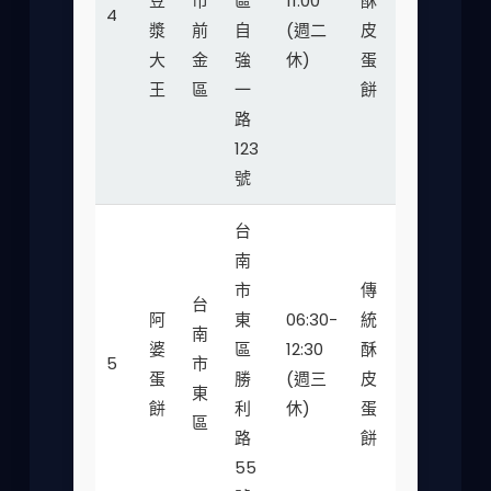
豆
市
區
11:00
酥
35-
4
★★
漿
前
自
(週二
皮
50
大
金
強
休)
蛋
王
區
一
餅
路
123
號
台
南
市
傳
台
阿
東
06:30-
統
南
婆
區
12:30
酥
25-
5
市
★★
蛋
勝
(週三
皮
40
東
餅
利
休)
蛋
區
路
餅
55