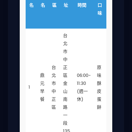
名
名
區
址
時間
口
圍
(5星
味
(台
幣)
台
北
市
中
台
正
原
鼎
北
區
06:00-
味
元
市
金
11:30
酥
35-
1
★★
早
中
山
(週一
皮
50
餐
正
南
休)
蛋
區
路
餅
一
段
135