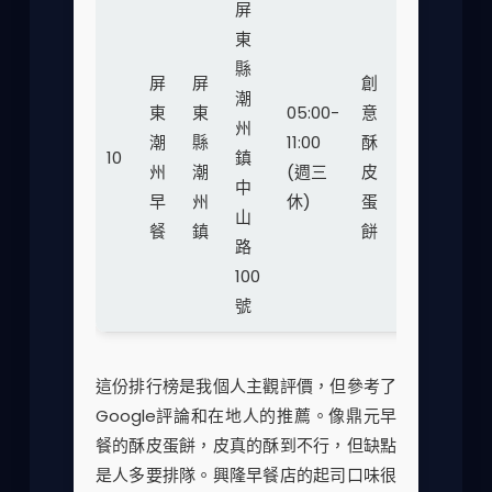
屏
東
縣
屏
屏
創
潮
東
東
05:00-
意
州
潮
縣
11:00
酥
35-
10
鎮
★★
州
潮
(週三
皮
50
中
早
州
休)
蛋
山
餐
鎮
餅
路
100
號
這份排行榜是我個人主觀評價，但參考了
Google評論和在地人的推薦。像鼎元早
餐的酥皮蛋餅，皮真的酥到不行，但缺點
是人多要排隊。興隆早餐店的起司口味很