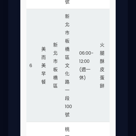
號
新
北
市
板
新
火
美
橋
北
06:00-
腿
而
區
市
12:00
酥
30-
6
美
文
★★
板
(週一
皮
45
早
化
橋
休)
蛋
餐
路
區
餅
一
段
100
號
桃