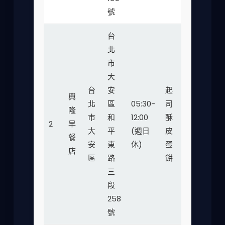
號
台
北
市
大
台
安
起
興
北
區
05:30-
司
隆
市
和
12:00
酥
40-
2
早
★★
大
平
(週日
皮
55
餐
安
東
休)
蛋
店
區
路
餅
三
段
258
號