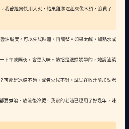
柴。我曾經貪快用大火，結果雞腿吃起來像木頭，浪費了
的醬油鹹度。可以先試味道，再調整。如果太鹹，加點水或
一下午或隔夜，會更入味。這招是跟媽媽學的，她說滷菜
？可能是冰糖不夠，或者火候不對。試試在收汁前加點老
都要煮滾，放涼後冷藏。我家的老滷已經用了好幾年，味