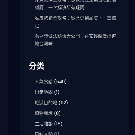
餐廳，一次解決所有疑問
脆皮烤豬全攻略：從歷史到品嚐，一篇搞
定
鹹豆漿做法秘訣大公開：在家輕鬆做出道
地台灣味
分类
人氣食譜
(549)
出走地圖
(1)
旅遊目的地
(112)
植物養護
(8)
生活雜談
(15)
風味人間
(1)