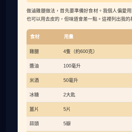
做滷雞腿做法，首先要準備好食材。我個人偏愛用
也可以用去皮的，但味道會差一點。這裡列出我的
食材
用量
雞腿
4隻（約600克）
醬油
100毫升
米酒
50毫升
冰糖
2大匙
薑片
5片
蒜頭
5瓣