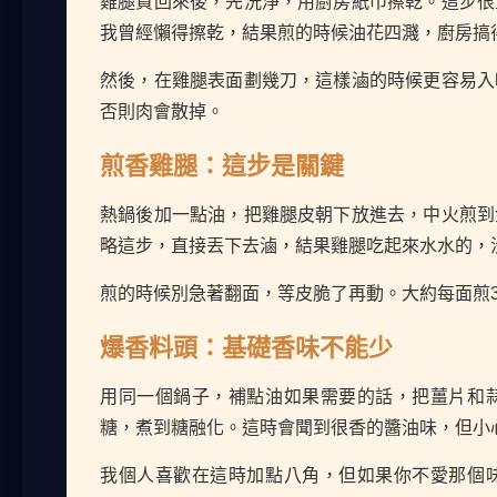
雞腿買回來後，先洗淨，用廚房紙巾擦乾。這步很
我曾經懶得擦乾，結果煎的時候油花四濺，廚房搞
然後，在雞腿表面劃幾刀，這樣滷的時候更容易入
否則肉會散掉。
煎香雞腿：這步是關鍵
熱鍋後加一點油，把雞腿皮朝下放進去，中火煎到
略這步，直接丟下去滷，結果雞腿吃起來水水的，
煎的時候別急著翻面，等皮脆了再動。大約每面煎3
爆香料頭：基礎香味不能少
用同一個鍋子，補點油如果需要的話，把薑片和
糖，煮到糖融化。這時會聞到很香的醬油味，但小
我個人喜歡在這時加點八角，但如果你不愛那個