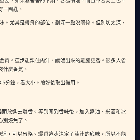
重要，如果濕答答的下鍋，容易噴油，而且不容易上色。
得一團亂。
味。尤其是帶骨的部位，劃深一點沒關係。但別切太深，
金黃。這步能鎖住肉汁，讓滷出來的雞腿更香。很多人省
沒什麼香氣。
-5分鐘，看大小。煎好後取出備用。
蒜頭放進去爆香。等到聞到香味後，加入醬油、米酒和冰
心別燒焦了。
味道，可以省略。爆香這步決定了滷汁的底味，所以不能