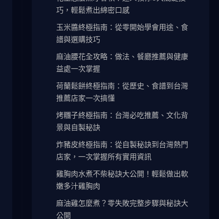
巧，輕鬆煮出綿密口感
玉米醬終極指南：從零開始學會用途、食
譜與選購技巧
麻油腰花全攻略：做法、餐廳推薦與健康
益處一次掌握
荷蘭鬆餅終極指南：從歷史、食譜到台灣
推薦店家一次搞懂
烤糰子終極指南：台灣必吃推薦、文化背
景與自製秘訣
炸豬皮終極指南：從自製秘訣到台灣熱門
店家，一次掌握所有實用資訊
雞胸肉水煮不柴秘訣大公開！輕鬆做出軟
嫩多汁雞胸肉
麻油雞怎麼煮？零失敗完整步驟與秘訣大
公開