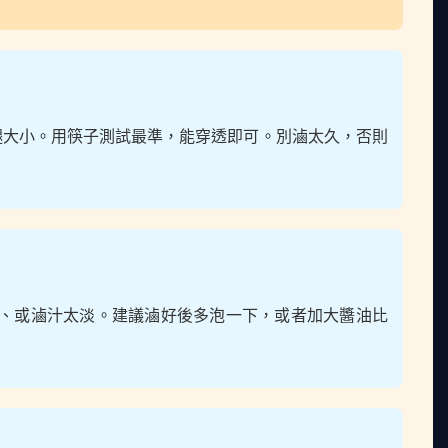
雞腿大小。用筷子測試最準，能穿透即可。別滷太久，否則
、或滷汁太淡。建議滷好後多泡一下，或者加大醬油比