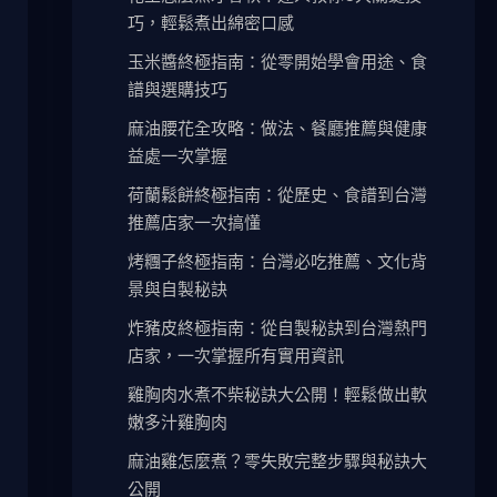
巧，輕鬆煮出綿密口感
玉米醬終極指南：從零開始學會用途、食
譜與選購技巧
麻油腰花全攻略：做法、餐廳推薦與健康
益處一次掌握
荷蘭鬆餅終極指南：從歷史、食譜到台灣
推薦店家一次搞懂
烤糰子終極指南：台灣必吃推薦、文化背
景與自製秘訣
炸豬皮終極指南：從自製秘訣到台灣熱門
店家，一次掌握所有實用資訊
雞胸肉水煮不柴秘訣大公開！輕鬆做出軟
嫩多汁雞胸肉
麻油雞怎麼煮？零失敗完整步驟與秘訣大
公開