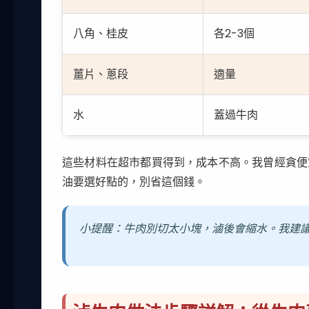
八角、桂皮
各2-3個
薑片、蔥段
適量
水
蓋過牛肉
這些材料在超市都買得到，成本不高。我曾經貪便
油要選好點的，別省這個錢。
小提醒：牛肉別切太小塊，滷後會縮水。我建議