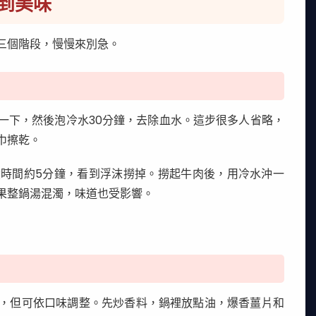
到美味
三個階段，慢慢來別急。
一下，然後泡冷水30分鐘，去除血水。這步很多人省略，
巾擦乾。
時間約5分鐘，看到浮沫撈掉。撈起牛肉後，用冷水沖一
果整鍋湯混濁，味道也受影響。
:3，但可依口味調整。先炒香料，鍋裡放點油，爆香薑片和