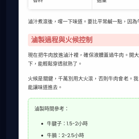
香料
適量
滷汁煮滾後，嚐一下味道。要比平常鹹一點，因為
滷製過程與火候控制
現在把牛肉放進滷汁裡，確保液體蓋過牛肉。開大火
下，能輕鬆穿透就熟了。
火候是關鍵，千萬別用大火滾，否則牛肉會老。我
能讓味道進去。
滷製時間參考：
牛腱子：1.5-2小時
牛腩：2-2.5小時