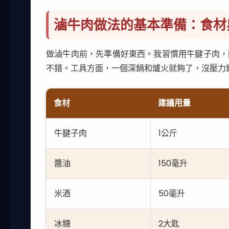
滷牛肉做法的基本準備：食材
做滷牛肉前，先準備好東西。我習慣用牛腱子肉，
不錯。工具方面，一個深鍋和爐火就夠了，沒壓力
食材
建議用量
牛腱子肉
1公斤
醬油
150毫升
米酒
50毫升
冰糖
2大匙