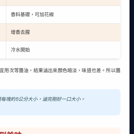
香料基礎，可加花椒
增香去腥
冷水開始
宜用次等醬油，結果滷出來顏色暗淡，味道也差。所以醬
每塊約5公分大小，滷完剛好一口大小。