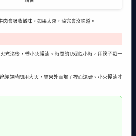
增香
牛肉會吸收鹹味。如果太淡，滷完會沒味道。
煮滾後，轉小火慢滷。時間約1.5到2小時，用筷子戳一
曾經趕時間用大火，結果外面爛了裡面還硬。小火慢滷才