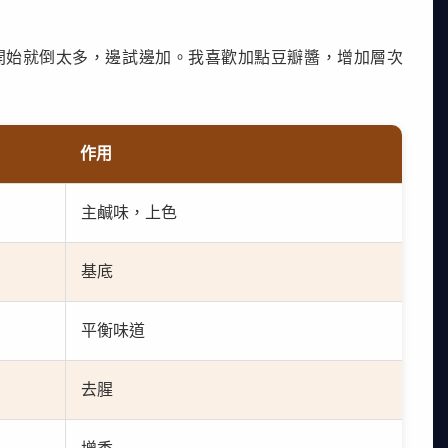
開始就倒太多，邊試邊加。我喜歡加點豆瓣醬，增加層次
作用
主鹹味，上色
基底
平衡味道
去腥