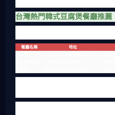
時，結果整鍋糊掉，教訓慘重。
台灣熱門韓式豆腐煲餐廳推薦
當然，不是每個人都有時間自己煮。台灣其實有不少好
些都是個人經驗，口味這種事很主觀，我覺得好吃的你
餐廳名稱
地址
韓食堂
台北市大安區忠孝東路四段號
湯頭
釜山豚骨湯飯
台中市西區公益路號
海鮮
高麗園
高雄市前金區成功一路號
可續小
韓食堂是我最常回訪的，他們的韓式豆腐煲辣度可以調
得湯頭不夠辣，可能適合初學者。釜山豚骨湯飯的海鮮
點是便宜，小菜隨便你吃，但豆腐煲本身中規中矩，沒
另外，有些連鎖店像涓豆腐也有韓式豆腐煲，但我個人
道，可能還是找獨立小店比較好。