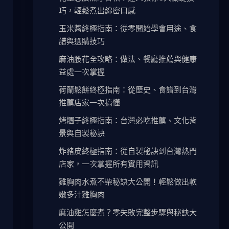
巧，輕鬆煮出綿密口感
玉米醬終極指南：從零開始學會用途、食
譜與選購技巧
麻油腰花全攻略：做法、餐廳推薦與健康
益處一次掌握
荷蘭鬆餅終極指南：從歷史、食譜到台灣
推薦店家一次搞懂
烤糰子終極指南：台灣必吃推薦、文化背
景與自製秘訣
炸豬皮終極指南：從自製秘訣到台灣熱門
店家，一次掌握所有實用資訊
雞胸肉水煮不柴秘訣大公開！輕鬆做出軟
嫩多汁雞胸肉
麻油雞怎麼煮？零失敗完整步驟與秘訣大
公開