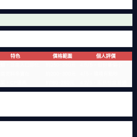
吃的韓式豆腐煲餐廳，我整理了幾家我常去的，供你參考。這
不一定愛，所以僅供參考。
特色
價格範圍
個人評價
濃郁，豆腐入口即化
約250-350元
4.5/5，但份量偏小
豆腐煲料多實在
約200-300元
4/5，環境有點吵
菜，CP值高
約180-280元
4.2/5，服務態度普通
整，對我這種怕辣的人很友善。不過有一次我帶朋友去，他覺
版本很鮮，但豆腐有時煮得過老，品質不太穩定。高麗園的優
什麼驚豔感。
覺得商業化味道太重，湯頭用粉泡的感覺明顯。如果你追求地