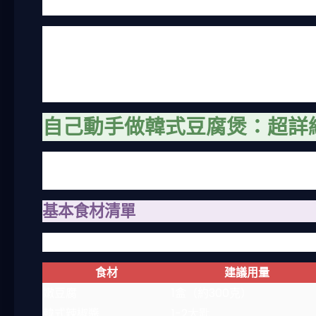
粉調出那個標誌性的紅色湯頭。
我發現很多人誤以為韓式豆腐煲就是單純的辣湯，其實
要夠，但不能搶走豆腐的細膩。有些店家還會加入雞蛋
韓式豆腐煲，湯頭偏甜，不像首爾的那麼辣，可能為了
道辣味，有些人則偏好溫和版本。
自己動手做韓式豆腐煲：超詳
如果你跟我一樣喜歡下廚，自己在家做韓式豆腐煲其實
是豆腐，融合不起來。我失敗過幾次，後來才抓到訣竅
基本食材清單
做韓式豆腐煲，食材是關鍵。下面這個表格是我常用的
食材
建議用量
嫩豆腐
1盒（約300克）
韓式辣椒醬
1-2大匙