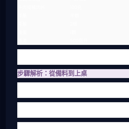
牛肉或豬肉片
100克
洋蔥
半顆
青蔥
2根
雞蛋
1顆
高湯
500毫升
這些食材在台灣的超市都買得到，尤其是韓式辣椒醬，
椒醬，結果味道差很多，湯頭變得死鹹。所以投資好一
步驟解析：從備料到上桌
做法其實不複雜，但順序很重要。我習慣先炒香洋蔥和
腐。豆腐不要太早下，不然會碎掉。最後打顆蛋，撒上
這裡有個小技巧：豆腐下鍋前，先用清水沖一下，然後
不好。我自己試過，掰的豆腐更容易吸收湯汁。
煮的時間也要控制，大概10-15分鐘就好。煮太久豆