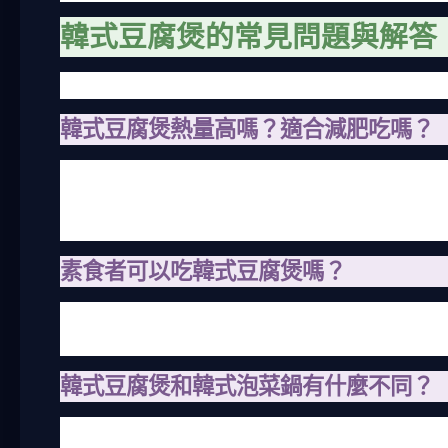
韓式豆腐煲的常見問題與解答
這部分我收集了一些常被問到的問題，希望能解決你的
韓式豆腐煲熱量高嗎？適合減肥吃嗎？
這問題我被問過很多次。其實韓式豆腐煲的熱量取決於
不低。但自家做的話，可以控制油量，多用蔬菜，豆腐本
合理。外食的話就要小心，有些餐廳湯頭偏油，我建議
素食者可以吃韓式豆腐煲嗎？
當然可以！素食版的韓式豆腐煲很常見，只要去掉肉類
素，有些品牌可能含魚露。我自己做過純素版本，用昆
韓式豆腐煲和韓式泡菜鍋有什麼不同？
這問題我也困惑過。簡單說，韓式豆腐煲以豆腐為主，