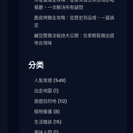
餐廳，一次解決所有疑問
脆皮烤豬全攻略：從歷史到品嚐，一篇搞
定
鹹豆漿做法秘訣大公開：在家輕鬆做出道
地台灣味
分类
人氣食譜
(549)
出走地圖
(1)
旅遊目的地
(112)
植物養護
(8)
生活雜談
(15)
風味人間
(1)