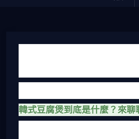
還記得我第一次吃到韓式豆腐煲的時候，是在台北東區
一鍋熱騰騰的豆腐煲。說真的，一開始我對這種紅通通
口，那個嫩豆腐配上微辣的湯底，瞬間讓我改觀。從此
做。
這篇文章就是我這幾年吃遍台灣各家韓式豆腐煲，加上
是想在家複製那個味道，還是找一家好吃的餐廳，我都
韓式豆腐煲到底是什麼？來聊
韓式豆腐煲，有些人叫它韓式豆腐鍋，基本上是韓國家
是從朝鮮時代的平民食物演變而來。主要特色就是用軟