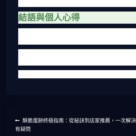
煲的湯通常可以喝，泡菜鍋的湯比較鹹，不一定適合直
結語與個人心得
寫到這裡，我發現韓式豆腐煲真的是一道充滿變化的料
說，它不只是一道菜，更是一種 comfort food
最後提醒一下，吃韓式豆腐煲時，記得配白飯！湯汁淋
嚐看吧。說不定你也會像我一樣愛上它。
對了，如果你有推薦的韓式豆腐煲店家或食譜，也歡迎
文
酥脆蛋餅終極指南：從秘訣到店家推薦，一次解決
有疑問
章