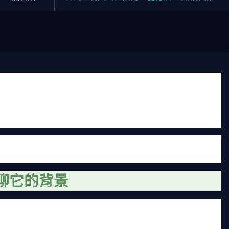
的一家小館子。那天下著雨，我冷得發抖，朋友拉我進去點了
的湯沒什麼期待，總覺得韓式料理就是辣泡菜和烤肉。但一入
之後，我變成韓式豆腐煲的忠實粉絲，甚至自己在家研究怎麼
自己動手做的心得總結。如果你也對韓式豆腐煲有興趣，不管
希望能幫上忙。畢竟，好吃的東西值得分享，對吧？
聊它的背景
庭料理的常客。它起源於韓國，但具體時間有點模糊，有人說
嫩的豆腐當主角，配上蔬菜、肉類或海鮮，再用辣椒醬或辣椒