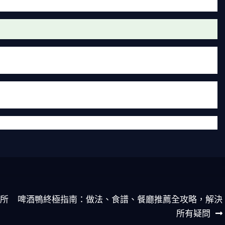
接喝。我個人偏好豆腐煲，因為口感更溫和。
理。從街邊小攤到高級餐廳，每家都有自己的特色。對我來
，尤其在冷天裡來一鍋，整個人都暖起來。
在飯上，那種滿足感無可替代。如果你還沒試過，找個機會嚐
分享給我。美食這條路，永遠學不完啊。
所
啤酒鴨終極指南：做法、食譜、餐廳推薦全攻略，解決
所有疑問