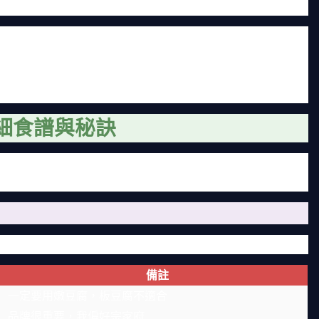
不然。正宗的韓式豆腐煲講究的是湯底的層次感，辣椒的香氣
，讓整體口感更豐富。說到這裡，我想起有一次在台中吃到的
適應台灣口味做了調整。這點我覺得見仁見智，有些人喜歡地
細食譜與秘訣
不難。但有些小細節要注意，不然很容易做出來湯是湯、豆腐
。
清單，你可以根據喜好調整：
備註
一定要用嫩豆腐，板豆腐不適合
品牌很重要，我偏好宗家府