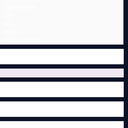
可省略做素食版
切絲
切段
最後打入
可用昆布或雞高湯
現在很多大賣場都有進口。我曾經貪便宜買過不知名品牌的辣
點的醬料是值得的。
肉類，再加入辣椒醬炒出紅油。然後倒入高湯，煮滾後才放豆
青蔥，就完成了。
用手輕輕掰成塊狀。不要用刀切，那樣邊角太整齊，口感反而
腐會老，湯也會變濁。我第一次做的時候，擔心不熟煮了半小