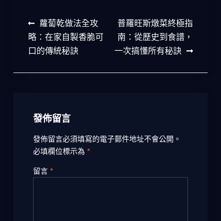
文
蘿蔔乾做法全攻
普羅旺斯燉菜終極指
章
略：在家自製香脆可
南：從歷史到食譜，
口的傳統秘訣
一次搞懂所有秘訣
導
覽
發佈留言
發佈留言必須填寫的電子郵件地址不會公開。
必填欄位標示為
*
留言
*