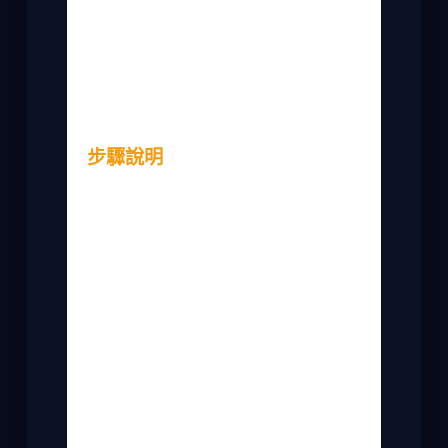
蝦子的部分，我偏好用草蝦，因為肉質比
較結實，炒起來不易縮水。如果你怕麻
煩，可以直接買去殼的蝦仁，但新鮮度可
能差一點。奶油記得用無鹽的，這樣調味
才能自己控制。
步驟說明
接下來是實際操作。我會一步步解釋，中
間加一些我常犯的錯誤提醒。
首先，把蝦子處理乾淨，去腸泥後用紙巾
吸乾水分。這步很重要，如果蝦子太濕，
下鍋會噴油，而且不易上色。我曾經懶得
吸乾，結果整個鍋子油花四溅，嚇死我
了。
然後，熱鍋加一點油，先爆香蒜末和洋
蔥。要用中火，別太大火，不然蒜頭容易