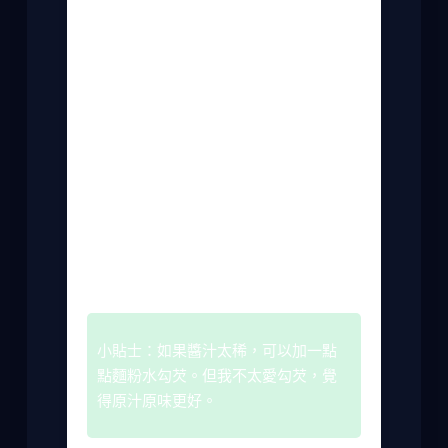
焦苦。等到香氣出來後，加入蝦子快炒到
變色，大約一分鐘就好。蝦子不能炒太
久，否則肉會變老，吃起來像橡皮筋。
接著，加入奶油和鮮奶油，轉小火讓奶油
融化，並輕輕攪拌讓醬汁濃稠。這時可以
加鹽和胡椒調味。如果你喜歡醬汁多一
點，可以多加一點鮮奶油。但注意別煮滾
太久，醬汁可能會分離。
最後，起鍋前撒點香菜或蔥花點綴。這樣
做出來的奶油蝦，保證香氣撲鼻。我通常
搭配白飯吃，醬汁淋在飯上，簡直完美。
小貼士：如果醬汁太稀，可以加一點
點麵粉水勾芡。但我不太愛勾芡，覺
得原汁原味更好。