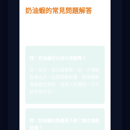
奶油蝦的常見問題解答
很多人對奶油蝦有疑問，我收集了一些常
見問題，並根據我的經驗回答。如果你有
其他問題，歡迎留言討論。
問：奶油蝦可以用冷凍蝦嗎？
答：可以，但口感會差一些。冷凍蝦
容易出水，炒起來較軟爛。我建議解
凍後徹底擦乾，或用少許鹽抓一下去
除多餘水分。
問：奶油蝦的熱量高不高？適合減肥
吃嗎？