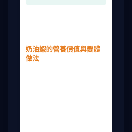
這些問題都是我常被問到的，希望對你有
幫助。奶油蝦這道菜其實變化多端，你可
以加入玉米或蔬菜，做成奶油蝦仁燴飯，
也很受歡迎。
奶油蝦的營養價值與變體
做法
除了好吃，奶油蝦也有一定的營養。蝦子
富含蛋白質和礦物質，但奶油部分脂肪較
高。如果你注重健康，可以調整做法。
我有時會用橄欖油代替部分奶油，減少飽
和脂肪攝取。或者加入大量蔬菜，如花椰
菜或紅椒，增加纖維質。這樣一來，奶油
蝦也能變得更均衡。
變體做法方面，泰式奶油蝦加了香茅和檸