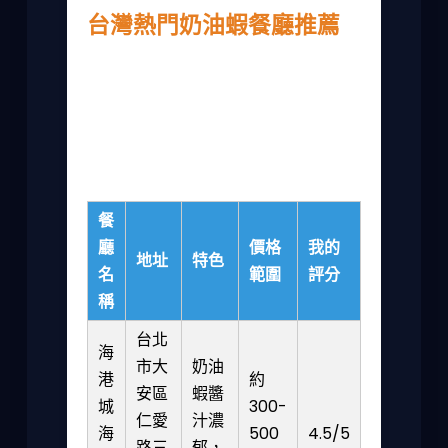
台灣熱門奶油蝦餐廳推薦
如果你不想自己煮，台灣有很多餐廳的奶
油蝦做得不錯。我吃過幾家，有的真的讓
人驚豔，有的就普通。下面我整理一個排
行榜， based on 我的個人經驗和網友評
價。
餐
廳
價格
我的
地址
特色
名
範圍
評分
稱
台北
海
市大
奶油
港
約
安區
蝦醬
城
300-
仁愛
汁濃
海
500
4.5/5
路三
郁，