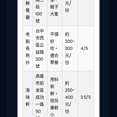
鮮
元/
段
蝦子
餐
份
100
大隻
廳
號
台中
老
平價
約
市西
船
好
200-
區公
長
吃，
300
4/5
益路
熱
適合
元/
200
炒
聚餐
份
號
高雄
用料
市前
約
新
海
金區
250-
鮮，
味
成功
400
3.5/5
但份
軒
一路
元/
量較
50
份
小