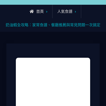
首頁
人氣食譜
奶油蝦全攻略：家常食譜、餐廳推薦與常見問題一次搞定
說到奶油蝦，我猜很多人腦海裡馬上浮現
出那濃郁的奶香和彈牙的蝦肉，對吧？我
自己就是個奶油蝦愛好者，每次去餐廳必
點，後來乾脆在家研究怎麼做。這道菜其
實不難，但要做得好吃，還真有些小技
巧。今天我就來分享我的經驗，從家常做
法到餐廳推薦，還有大家常問的問題，一