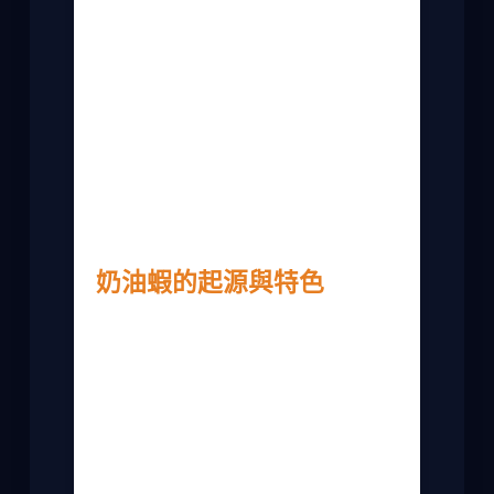
次整理給你。
你可能會想，奶油蝦不就是蝦子加奶油炒
一炒嗎？沒錯，但細節決定成敗。比如用
什麼蝦子、奶油要不要先融化，這些都會
影響口感。我曾經失敗過幾次，蝦子炒得
太老，醬汁分離，那味道真是一場災難。
後來我請教了廚師朋友，才慢慢掌握訣
竅。
奶油蝦的起源與特色
奶油蝦這道菜，其實是融合了中西式的做
法。台灣的海鮮料理很豐富，奶油蝦算是
其中比較受歡迎的變體。它通常用新鮮的
蝦子，配上奶油、蒜頭和香料，快炒出香
氣。最大的特色是醬汁濃稠，奶香十足，
但又不會蓋過蝦子的鮮味。