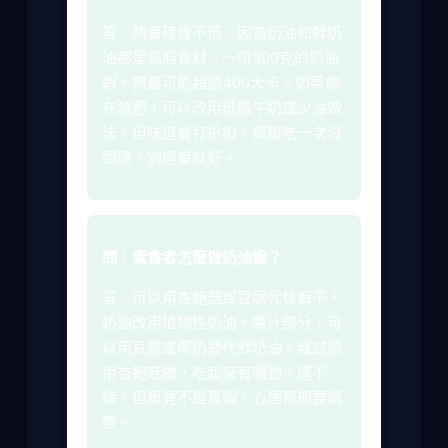
答：熱量確實不低，因為奶油和鮮奶
油都是高脂食材。一份300克的奶油
蝦，熱量可能超過400大卡。如果你
在減肥，可以改用低脂牛奶或少油做
法，但味道會打折扣。偶爾吃一次沒
問題，別過量就好。
問：素食者怎麼做奶油蝦？
答：可以用杏鮑菇或豆腐代替蝦子，
奶油改用植物性奶油。醬汁部分，可
以用豆漿或椰奶替代鮮奶油。我試過
用杏鮑菇做，吃起來有嚼勁，還不
錯，但畢竟不是真蝦，心理預期要調
整。