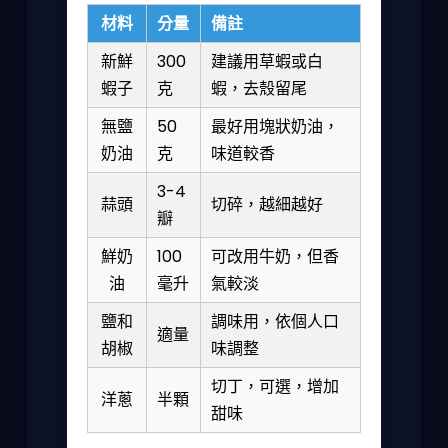
材料
分量
備註
新鮮
300
建議用草蝦或白
蝦子
克
蝦，去殼留尾
無鹽
50
最好用塊狀奶油，
奶油
克
味道較香
3-4
蒜頭
切碎，越細越好
瓣
鮮奶
100
可改用牛奶，但香
油
毫升
氣較淡
鹽和
調味用，依個人口
適量
胡椒
味調整
切丁，可選，增加
洋蔥
半顆
甜味