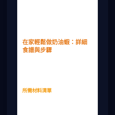
我個人覺得，好的奶油蝦應該蝦肉彈牙，
醬汁能完美包裹每一隻蝦，吃起來不會太
油膩。有些餐廳為了省成本，用冷凍蝦或
太多奶油，結果吃起來膩口，我就不太推
薦。下面我會分享一些挑選食材的心得。
在家輕鬆做奶油蝦：詳細
食譜與步驟
如果你想在家自己做奶油蝦，我強烈建議
從基礎食譜開始。這是我試過多次後調整
的版本，成功率很高。記得先準備好所有
材料，才不會手忙腳亂。
所需材料清單
做奶油蝦的材料很簡單，但品質很重要。
我用表格整理一下，方便你對照購買。