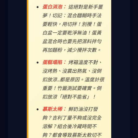
蛋白消泡：
這絕對是新手噩
夢！切記：混合麵糊時手法
要輕快，用切拌！別攪！蛋
白盆一定要乾淨無油！蛋黃
盆混合時也要先把濕料拌勻
再加麵粉，減少攪拌次數。
蛋糕塌陷：
烤箱溫度不對、
沒烤熟、沒震出熱氣、沒倒
扣放涼...都是原因。溫度計很
重要！竹籤測試要確實。倒
扣放涼「絕對不能省」！
慕斯太稀：
鮮奶油沒打發
夠？吉利丁量不夠或沒完全
溶解？組合後冷藏時間不
夠？都會導致慕斯太軟切不