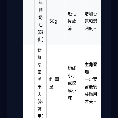
無
鹽
融化
增加香
奶
50g
後放
氣和濕
油
涼
潤度。
(融
化)
新
鮮
哈
主角登
切成
密
場！
小丁
瓜
約1顆
一定要
或挖
果
量
留最後
成小
肉
裝飾用
球
(裝
才美。
飾
用)