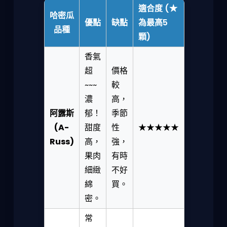
適合度 (★
哈密瓜
優點
缺點
為最高5
品種
顆)
香氣
超
價格
~~~
較
濃
高，
阿露斯
郁！
季節
(A-
甜度
性
★★★★★
Russ)
高，
強，
果肉
有時
細緻
不好
綿
買。
密。
常