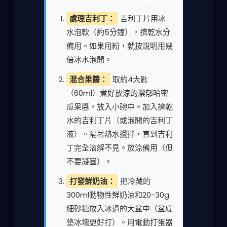
處理吉利丁：
吉利丁片用冰
水泡軟（約5分鐘），擠乾水分
備用。如果用粉，就按說明用幾
倍冰水泡開。
混合果醬：
取約4大匙
（60ml）煮好放涼的濃郁哈密
瓜果醬，放入小碗中。加入擠乾
水的吉利丁片（或泡開的吉利丁
液）。隔著熱水攪拌，直到吉利
丁完全溶解不見。放涼備用（但
不要凝固）。
打發鮮奶油：
把冷藏的
300ml動物性鮮奶油和20-30g
細砂糖放入冰過的大盆中（盆底
墊冰塊更好打）。用電動打蛋器