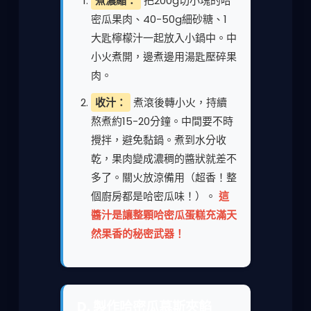
煮濃縮：
把200g切小塊的哈
密瓜果肉、40-50g細砂糖、1
大匙檸檬汁一起放入小鍋中。中
小火煮開，邊煮邊用湯匙壓碎果
肉。
收汁：
煮滾後轉小火，持續
熬煮約15-20分鐘。中間要不時
攪拌，避免黏鍋。煮到水分收
乾，果肉變成濃稠的醬狀就差不
多了。關火放涼備用（超香！整
個廚房都是哈密瓜味！）。
這
醬汁是讓整顆哈密瓜蛋糕充滿天
然果香的秘密武器！
D. 製作哈密瓜慕斯夾餡