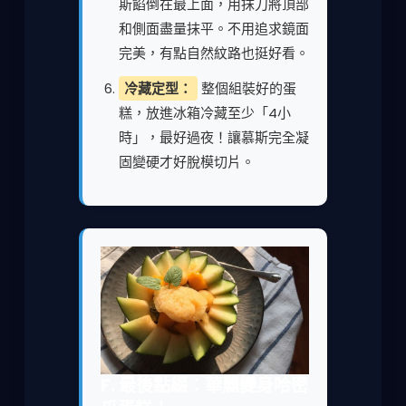
斯餡倒在最上面，用抹刀將頂部
和側面盡量抹平。不用追求鏡面
完美，有點自然紋路也挺好看。
冷藏定型：
整個組裝好的蛋
糕，放進冰箱冷藏至少「4小
時」，最好過夜！讓慕斯完全凝
固變硬才好脫模切片。
F. 最後點綴：華麗變身哈密