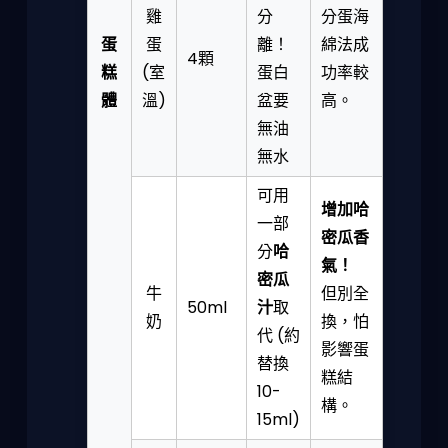
雞
分
分蛋海
蛋
蛋
離！
綿法成
4顆
糕
(室
蛋白
功率較
體
溫)
盆要
高。
無油
無水
可用
增加哈
一部
密瓜香
分
哈
氣！
密瓜
牛
但別全
50ml
汁
取
奶
換，怕
代 (約
影響蛋
替換
糕結
10-
構。
15ml)