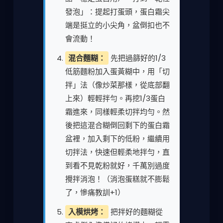
發泡」：提起打蛋頭，蛋白霜尖
端是挺立的小尖角，盆倒扣也不
會流動！
混合麵糊：
先把過篩好的1/3
低筋麵粉加入蛋黃糊中，用「切
拌」法（像炒菜那樣，從底部翻
上來）輕輕拌勻。再挖1/3蛋白
霜進來，同樣輕柔切拌均勻。然
後把這混合糊倒回剩下的蛋白霜
盆裡，加入剩下的低粉，繼續用
切拌法，快速但輕柔地拌勻，直
到看不見乾粉就好，千萬別過度
攪拌消泡！（消泡蛋糕就不膨鬆
了，慘痛教訓+1）
入模烘烤：
把拌好的麵糊從