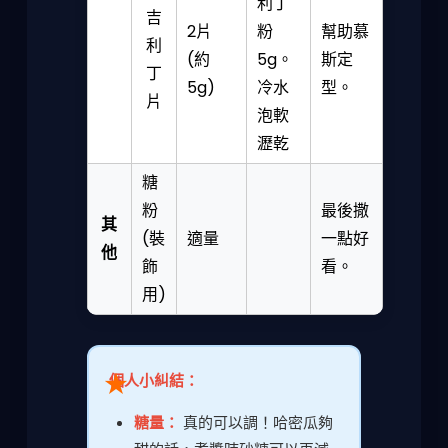
利丁
吉
2片
粉
幫助慕
利
(約
5g。
斯定
丁
5g)
冷水
型。
片
泡軟
瀝乾
糖
粉
最後撒
其
(裝
適量
一點好
他
飾
看。
用)
個人小糾結：
糖量：
真的可以調！哈密瓜夠