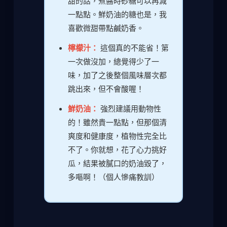
甜的話，煮醬時砂糖可以再減
一點點。鮮奶油的糖也是，我
喜歡微甜帶點鹹奶香。
檸檬汁：
這個真的不能省！第
一次做沒加，總覺得少了一
味，加了之後整個風味層次都
跳出來，但不會酸喔！
鮮奶油：
強烈建議用動物性
的！雖然貴一點點，但那個清
爽度和健康度，植物性完全比
不了。你就想，花了心力挑好
瓜，結果被膩口的奶油毀了，
多嘔啊！（個人慘痛教訓）