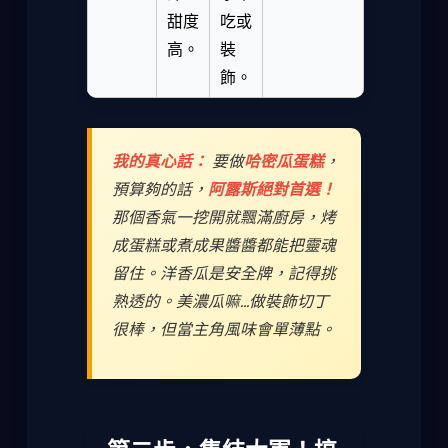
甜度
吃或
高。
裝
飾。
我的真心話：
要做
哈密瓜蛋糕
，
預算夠的話，
阿露斯絕對首選！
那個香氣一挖開就飄滿廚房，烤
成蛋糕或煮成果醬醬都能把靈魂
留住。洋香瓜是安全牌，記得挑
熟透的。美濃瓜嘛...做裝飾切丁
很棒，但當主角風味會單薄點。