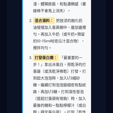
淺、體積膨脹，有點濃稠感（畫
線條不會馬上消失）。
混合濕料：
把放涼的融化奶
油慢慢加入蛋黃糊中，邊加邊攪
勻。再加入牛奶（或牛奶+預留
的10-15ml哈密瓜汁混合物），
攪拌均勻。
打發蛋白霜：
「最重要的一
步！」拿出冰蛋白，用乾淨的打
蛋器（或洗乾淨擦乾）打發。打
到起大泡泡時，加入1/3細砂
糖。繼續打到泡泡變細密有點紋
路，再加1/3糖。打到濕性發泡
（提起打蛋頭有彎鉤）時，加入
最後的糖和一點點檸檬汁（或白
醋，穩定蛋白用）。打到「乾性