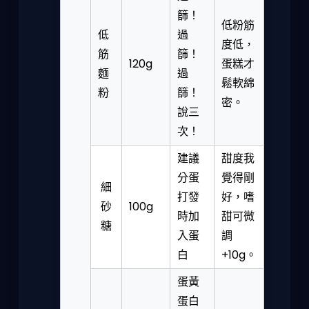
篩！
低粉筋
低
過
度低，
筋
篩！
120g
蛋糕才
麵
過
鬆軟綿
粉
篩！
密。
說三
次！
建議
甜度我
分蛋
覺得剛
細
打發
好，嗜
砂
100g
時加
甜可微
糖
入蛋
調
白
+10g。
蛋黃
蛋白