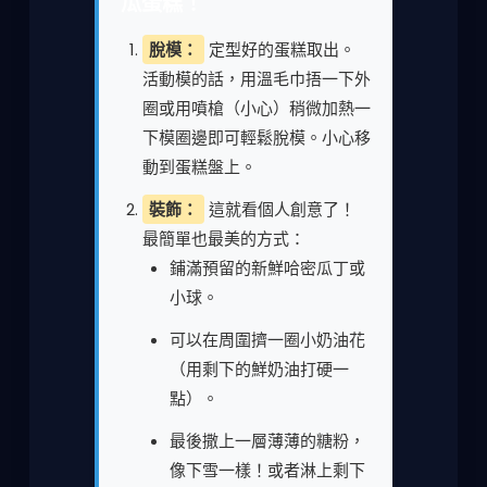
瓜蛋糕！
脫模：
定型好的蛋糕取出。
活動模的話，用溫毛巾捂一下外
圈或用噴槍（小心）稍微加熱一
下模圈邊即可輕鬆脫模。小心移
動到蛋糕盤上。
裝飾：
這就看個人創意了！
最簡單也最美的方式：
鋪滿預留的新鮮哈密瓜丁或
小球。
可以在周圍擠一圈小奶油花
（用剩下的鮮奶油打硬一
點）。
最後撒上一層薄薄的糖粉，
像下雪一樣！或者淋上剩下