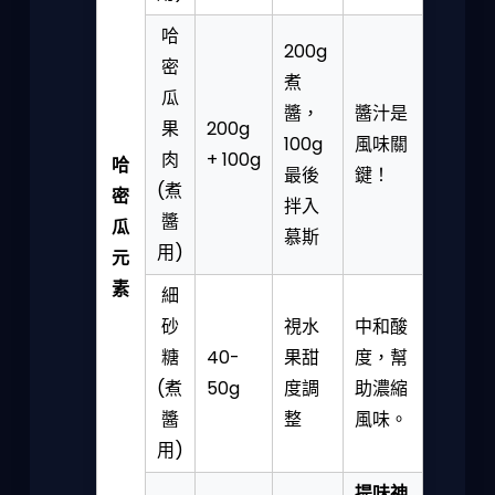
哈
200g
密
煮
瓜
醬，
醬汁是
果
200g
100g
風味關
肉
+ 100g
哈
最後
鍵！
(煮
密
拌入
醬
瓜
慕斯
用)
元
素
細
砂
視水
中和酸
糖
40-
果甜
度，幫
(煮
50g
度調
助濃縮
醬
整
風味。
用)
提味神