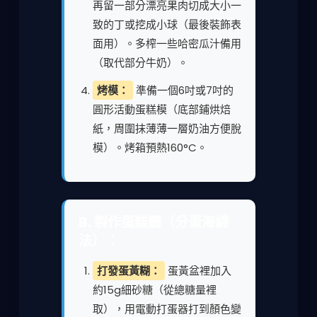
再留一部分漂亮果肉切成大小一
致的丁或挖成小球（最後裝飾表
面用）。多榨一些哈密瓜汁備用
（取代部分牛奶）。
烤模：
準備一個6吋或7吋的
圓形活動蛋糕模（底部鋪烘焙
紙，周圍抹薄薄一層奶油方便脫
模）。烤箱預熱160°C。
B. 製作蛋糕體（分蛋海綿
法）：
打發蛋黃糊：
蛋黃盆裡加入
約15g細砂糖（從總糖量裡
取），用電動打蛋器打到顏色變