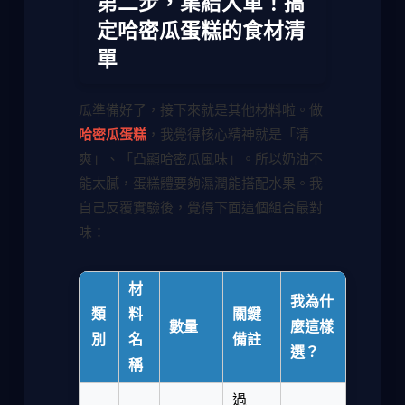
第二步，集結大軍！搞
定哈密瓜蛋糕的食材清
單
瓜準備好了，接下來就是其他材料啦。做
哈密瓜蛋糕
，我覺得核心精神就是「清
爽」、「凸顯哈密瓜風味」。所以奶油不
能太膩，蛋糕體要夠濕潤能搭配水果。我
自己反覆實驗後，覺得下面這個組合最對
味：
材
我為什
類
料
關鍵
數量
麼這樣
別
名
備註
選？
稱
過