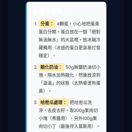
A. 事前準備：
分蛋：
4顆蛋，小心地把蛋黃
蛋白分開。蛋白放在一個「絕對
無油無水」的大盆裡，放冰箱冷
藏備用（冰過的蛋白更容易打發
穩定）。
融化奶油：
50g無鹽奶油切小
塊，隔水加熱融化，然後放涼到
「溫溫」的狀態（太熱會燙熟蛋
黃）。
哈密瓜處理：
把哈密瓜洗
淨，去皮去籽。取200g果肉切
小塊（煮醬用），另外100g果
肉切小丁（最後拌入慕斯用）。