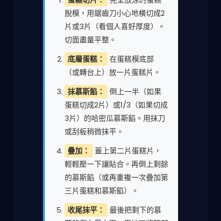
脫模，用鋸齒刀小心地橫切成2
片或3片（看個人喜好厚度）。
切面盡量平整。
底層蛋糕：
在蛋糕模底部
（或轉台上）放一片蛋糕片。
抹慕斯餡：
倒上一半（如果
蛋糕切成2片）或1/3（如果切成
3片）的哈密瓜慕斯餡。用抹刀
或刮板稍微抹平。
疊加：
蓋上第二片蛋糕片，
輕輕壓一下讓貼合。再倒上剩餘
的慕斯餡（或再重複一次疊加第
三片蛋糕和慕斯餡）。
收尾抹平：
最後把剩下的慕