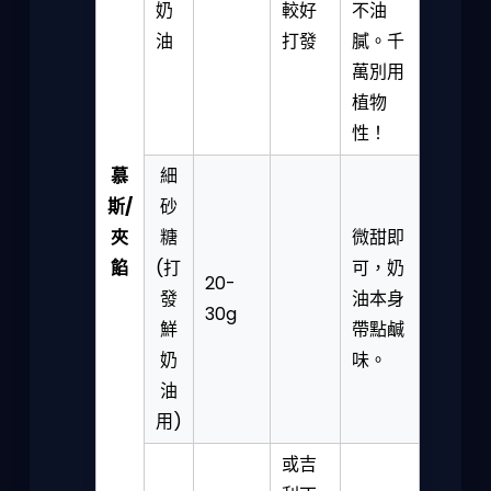
奶
較好
不油
油
打發
膩。千
萬別用
植物
性！
慕
細
斯/
砂
夾
糖
微甜即
餡
(打
可，奶
20-
發
油本身
30g
鮮
帶點鹹
奶
味。
油
用)
或吉