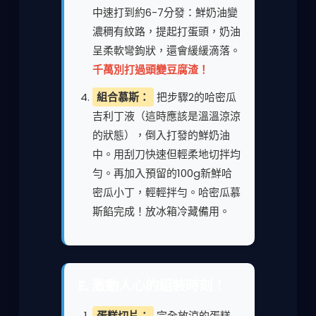
中速打到約6-7分發：鮮奶油變
濃稠有紋路，提起打蛋頭，奶油
呈柔軟彎鉤狀，還會緩緩滴落。
千萬別打過頭變豆腐渣！
組合慕斯：
把步驟2的哈密瓜
吉利丁液（這時應該是溫溫涼涼
的狀態），倒入打發的鮮奶油
中。用刮刀快速但輕柔地切拌均
勻。再加入預留的100g新鮮哈
密瓜小丁，輕輕拌勻。哈密瓜慕
斯餡完成！放冰箱冷藏備用。
E. 激動人心的組裝時刻！
蛋糕切片：
完全放涼的蛋糕