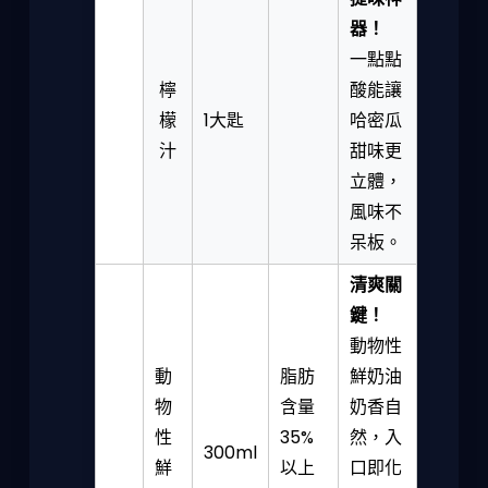
器！
一點點
檸
酸能讓
檬
1大匙
哈密瓜
汁
甜味更
立體，
風味不
呆板。
清爽關
鍵！
動物性
動
脂肪
鮮奶油
物
含量
奶香自
性
35%
然，入
300ml
鮮
以上
口即化