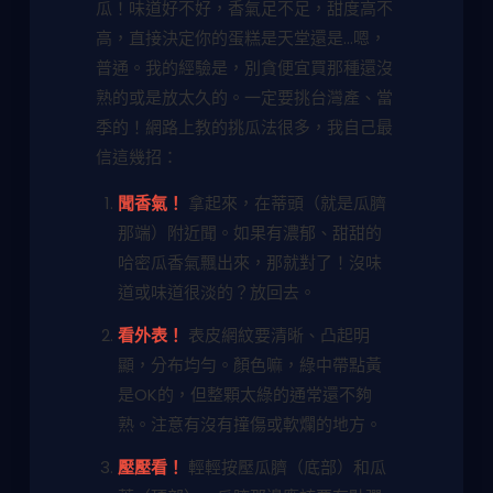
瓜！味道好不好，香氣足不足，甜度高不
高，直接決定你的蛋糕是天堂還是...嗯，
普通。我的經驗是，別貪便宜買那種還沒
熟的或是放太久的。一定要挑台灣產、當
季的！網路上教的挑瓜法很多，我自己最
信這幾招：
聞香氣！
拿起來，在蒂頭（就是瓜臍
那端）附近聞。如果有濃郁、甜甜的
哈密瓜香氣飄出來，那就對了！沒味
道或味道很淡的？放回去。
看外表！
表皮網紋要清晰、凸起明
顯，分布均勻。顏色嘛，綠中帶點黃
是OK的，但整顆太綠的通常還不夠
熟。注意有沒有撞傷或軟爛的地方。
壓壓看！
輕輕按壓瓜臍（底部）和瓜