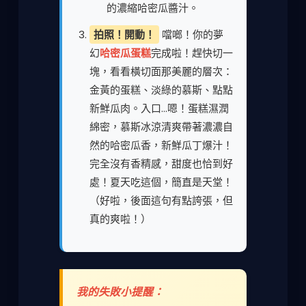
的濃縮哈密瓜醬汁。
拍照！開動！
噹啷！你的夢
幻
哈密瓜蛋糕
完成啦！趕快切一
塊，看看橫切面那美麗的層次：
金黃的蛋糕、淡綠的慕斯、點點
新鮮瓜肉。入口...嗯！蛋糕濕潤
綿密，慕斯冰涼清爽帶著濃濃自
然的哈密瓜香，新鮮瓜丁爆汁！
完全沒有香精感，甜度也恰到好
處！夏天吃這個，簡直是天堂！
（好啦，後面這句有點誇張，但
真的爽啦！）
我的失敗小提醒：