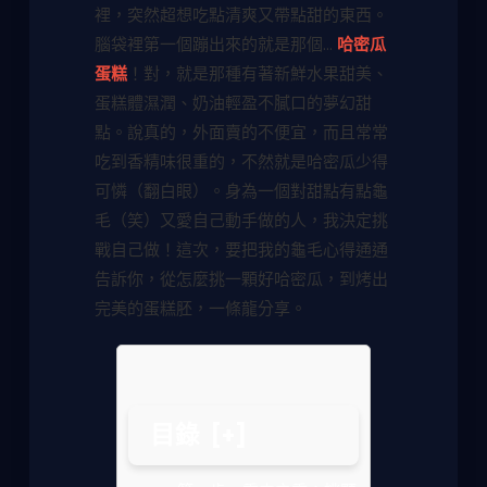
裡，突然超想吃點清爽又帶點甜的東西。
腦袋裡第一個蹦出來的就是那個...
哈密瓜
蛋糕
！對，就是那種有著新鮮水果甜美、
蛋糕體濕潤、奶油輕盈不膩口的夢幻甜
點。說真的，外面賣的不便宜，而且常常
吃到香精味很重的，不然就是哈密瓜少得
可憐（翻白眼）。身為一個對甜點有點龜
毛（笑）又愛自己動手做的人，我決定挑
戰自己做！這次，要把我的龜毛心得通通
告訴你，從怎麼挑一顆好哈密瓜，到烤出
完美的蛋糕胚，一條龍分享。
目錄
[+]