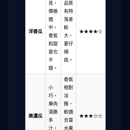
見，
品質
價格
有時
適
落差
中，
較
洋香瓜
★★★★☆
香氣
大，
和甜
要仔
度也
細
不
挑。
錯。
香氣
小
相對
巧，
淡
果肉
雅，
清脆
較適
美濃瓜
★★★☆☆
多
合當
汁，
水果