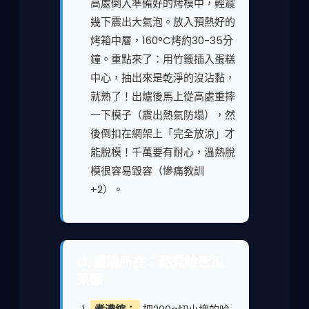
高處倒入準備好的烤模中，輕震
幾下震出大氣泡。放入預熱好的
烤箱中層，160°C烤約30-35分
鐘。重點來了：用竹籤插入蛋糕
中心，抽出來是乾淨的沒沾黏，
就熟了！出爐後馬上從高處重摔
一下模子（震出熱氣防塌），然
後倒扣在網架上「完全放涼」才
能脫模！千萬要有耐心，溫熱脫
模很容易毀容（慘痛教訓
+2）。
C. 靈魂所在：熬煮哈密瓜
果醬