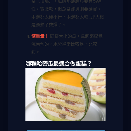
蒂（頂部）。瓜臍那邊應該要有點彈
性，微微軟，但瓜蒂那邊則要硬實。
兩邊都太硬不行，兩邊都太軟...那大概
是過熟了或爛了。
惦重量！
同樣大小的瓜，拿起來感覺
沉甸甸的，水分通常比較足，比較
甜。
哪種哈密瓜最適合做蛋糕？