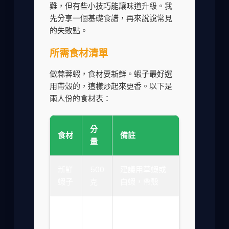
難，但有些小技巧能讓味道升級。我
先分享一個基礎食譜，再來說說常見
的失敗點。
所需食材清單
做蒜蓉蝦，食材要新鮮。蝦子最好選
用帶殼的，這樣炒起來更香。以下是
兩人份的食材表：
分
食材
備註
量
新鮮
500
建議用草蝦或
蝦子
克
白蝦，帶殼
200
大蒜
剁成蒜末
克