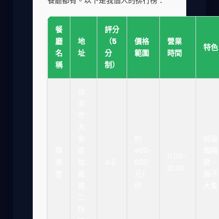
餐廳都有。以下是我個人的排行榜：
餐
評分
廳
地
（5
價格
營業
特色
名
址
分
範圍
時間
稱
制）
台
北
市
大
安
約
蒜蓉
鼎
區
400-
蝦精
11:00-
泰
信
4.5
600
緻，
21:30
豐
義
元/
蝦子
路
份
大隻
二
段