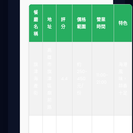
餐
廳
地
評
價格
營業
特色
名
址
分
範圍
時間
稱
高
雄
旗
市
約
海港
津
旗
250-
風
11:00-
海
津
4.4
450
味，
21:00
產
區
元/
蒜香
街
廟
份
十足
前
路
高
雄