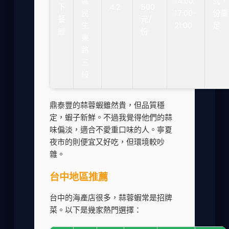
區
14:00,
式，
下
4.2
500
民
17:00-
份量
餐
元/
生
21:00
足
廳
份
東
路
三
段
鼎泰豐的蒜蓉蝦雖然貴，但品質穩
定，蝦子新鮮。不過我覺得他們的蒜
味偏淡，適合不愛重口味的人。寧夏
夜市的則便宜又好吃，但環境較吵
雜。
台中地區推薦
台中的海產店很多，蒜蓉蝦常是招牌
菜。以下是幾家熱門選擇：