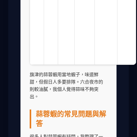
六
市
合
約
夜市
新
夜
150-
熱
興
18:00-
市
4.0
300
炒，
區
01:00
海
元/
氣氛
六
鮮
份
熱鬧
合
攤
二
路
旗津的蒜蓉蝦用當地蝦子，味道鮮
甜，但假日人多要排隊。六合夜市的
則較油膩，我個人覺得蒜味不夠突
出。
蒜蓉蝦的常見問題與解
答
很多人對蒜蓉蝦有疑問，我整理了一