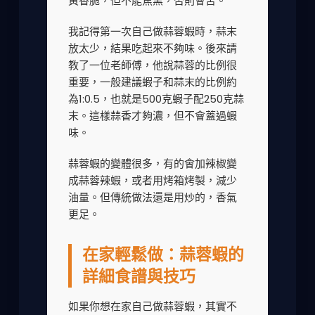
黃香脆，但不能焦黑，否則會苦。
我記得第一次自己做蒜蓉蝦時，蒜末
放太少，結果吃起來不夠味。後來請
教了一位老師傅，他說蒜蓉的比例很
重要，一般建議蝦子和蒜末的比例約
為1:0.5，也就是500克蝦子配250克蒜
末。這樣蒜香才夠濃，但不會蓋過蝦
味。
蒜蓉蝦的變體很多，有的會加辣椒變
成蒜蓉辣蝦，或者用烤箱烤製，減少
油量。但傳統做法還是用炒的，香氣
更足。
在家輕鬆做：蒜蓉蝦的
詳細食譜與技巧
如果你想在家自己做蒜蓉蝦，其實不