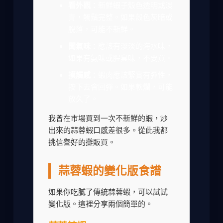
看外觀
：新鮮蝦子殼色透明或淡
青，觸鬚完整。如果殼色灰暗或
脫落，可能不新鮮。
聞氣味
：應該有淡淡的海水味，
如果有氨味或腥臭味，不要買。
摸觸感
：蝦肉應該緊實有彈性，
按下去會回彈。如果軟爛，可能
放久了。
我曾在市場買到一次不新鮮的蝦，炒
出來的蒜蓉蝦口感差很多。從此我都
挑信譽好的攤販買。
蒜蓉蝦的變化版食譜
如果你吃膩了傳統蒜蓉蝦，可以試試
變化版。這裡分享兩個簡單的。