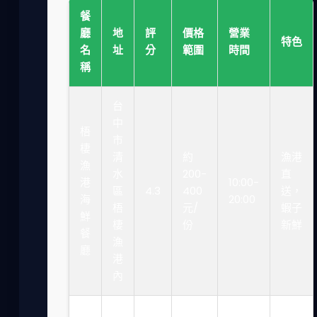
餐
廳
地
評
價格
營業
特色
名
址
分
範圍
時間
稱
台
中
梧
市
棲
清
約
漁港
漁
水
200-
直
港
10:00-
區
4.3
400
送，
海
20:00
梧
元/
蝦子
鮮
棲
份
新鮮
餐
漁
廳
港
內
台