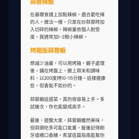
蒜蓉辣蝦
在基礎食譜上加點辣椒，適合愛吃辣
的人。做法一樣，只是在炒蒜蓉時加
入切碎的辣椒。辣椒量依個人耐受
度，我通常加1-2根小辣椒。
烤箱版蒜蓉蝦
想減少油量，可以用烤箱。蝦子處理
後，鋪在烤盤上，撒上蒜末和調味
料，以200度烤10-15分鐘。這樣健康
些，但香氣不如炒的。
蒜蓉蝦這道菜，真的很容易上手。多
試幾次，你也能變成高手。
最後，提醒大家，蒜蓉蝦雖然美味，
但蒜頭吃多可能口氣重，飯後記得刷
牙或嚼口香糖。希望這篇指南能幫你