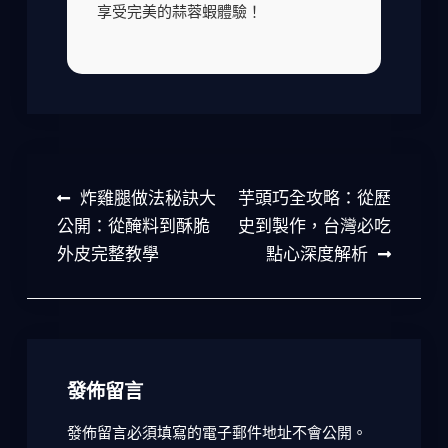
享受完美的蒜蓉蝦體驗！
文
炸雞腿做法秘訣大
芋頭巧全攻略：從歷
章
公開：從醃料到酥脆
史到製作，台灣必吃
外皮完整教學
點心深度解析
導
覽
發佈留言
發佈留言必須填寫的電子郵件地址不會公開。