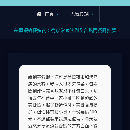
首頁
人氣食譜
蒜蓉蝦終極指南：從家常做法到全台熱門餐廳推薦
說到蒜蓉蝦，這可是台灣夜市和海產
店的常客。我個人很愛這道菜，每次
聞到那個蒜香味就忍不住流口水。記
得去年在台中一家小攤子吃到超讚的
蒜蓉蝦，蝦子新鮮彈牙，蒜蓉香氣撲
鼻，但價格有點小貴，一份要價300
元，不過整體來說還是值得。今天我
就來分享這道蒜蓉蝦的方方面面，從