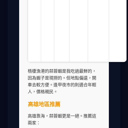
逢
中
夜市
甲
市
約
攤
夜
西
100-
18:00-
位，
市
屯
4.1
200
24:00
蒜蓉
大
區
元/
給得
海
逢
份
多
蝦
甲
路
梧棲漁港的蒜蓉蝦是我吃過最鮮的，
因為蝦子是現撈的。但地點偏遠，開
車去較方便。逢甲夜市的則適合年輕
人，價格親民。
高雄地區推薦
高雄靠海，蒜蓉蝦更是一絕。推薦這
兩家：