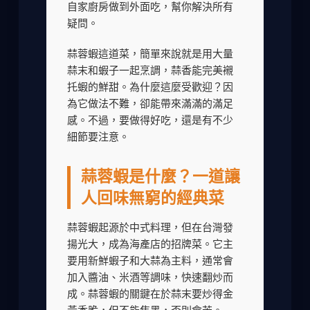
自家廚房做到外面吃，幫你解決所有
疑問。
蒜蓉蝦這道菜，簡單來說就是用大量
蒜末和蝦子一起烹調，蒜香能完美襯
托蝦的鮮甜。為什麼這麼受歡迎？因
為它做法不難，卻能帶來滿滿的滿足
感。不過，要做得好吃，還是有不少
細節要注意。
蒜蓉蝦是什麼？一道讓
人回味無窮的經典菜
蒜蓉蝦起源於中式料理，但在台灣發
揚光大，成為海產店的招牌菜。它主
要用新鮮蝦子和大蒜為主料，通常會
加入醬油、米酒等調味，快速翻炒而
成。蒜蓉蝦的關鍵在於蒜末要炒得金