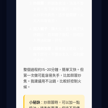
炒蒜蓉
：熱鍋後放油，油溫不要
太高，先下蒜末和薑片，用中小
火炒到金黃色。這步最關鍵，火
太大蒜蓉會苦。
加入蝦子
：轉大火，放入蝦子快
速翻炒，直到蝦子變紅。這時加
入醬油和糖，拌勻。
起鍋前加蔥
：最後撒上蔥段，炒
幾下即可。不要炒太久，否則蝦
子會老。
整個過程約15-20分鐘，簡單又快。但
第一次做可能容易失手，比如蒜蓉炒
焦。我建議用不沾鍋，比較好控制火
候。
小秘訣
：炒蒜蓉時，可以加一點