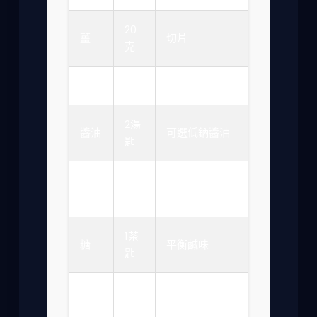
20
薑
切片
克
青蔥
2根
切段
2湯
醬油
可選低鈉醬油
匙
1湯
米酒
去腥用
匙
1茶
糖
平衡鹹味
匙
適
油
建議用植物油
量