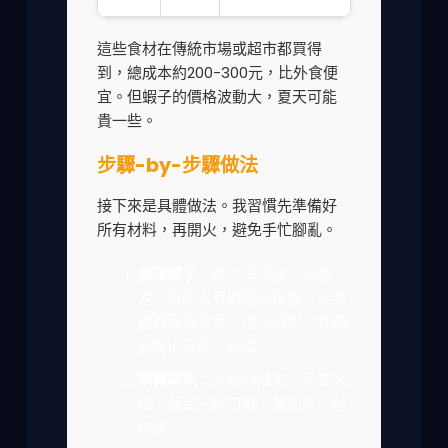
這些食材在傳統市場或超市都買得
到，總成本約200-300元，比外食便
宜。但蝦子的價格波動大，夏天可能
貴一些。
步驟-by-步驟做法
接下來是具體做法。我習慣先準備好
所有材料，再開火，避免手忙腳亂。
處理蝦子
：蝦子洗淨後，去腸
泥。有些人喜歡剪掉鬚腳，但我
覺得留著更香。用米酒和少許鹽
抓醃10分鐘，去腥。
準備蒜末
：大蒜剁成末，不要太
細，保留一點口感。薑切片，蔥
切段。