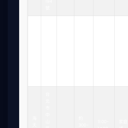
194
號
台
寧
北
夏
市
約
夜市
夜
大
150-
風
市
17:00-
同
4.0
250
格，
阿
23:00
區
元/
蒜香
婆
寧
份
濃郁
蝦
夏
捲
路
台
北
市
中
海
約
山
11:00-
家庭
天
300-