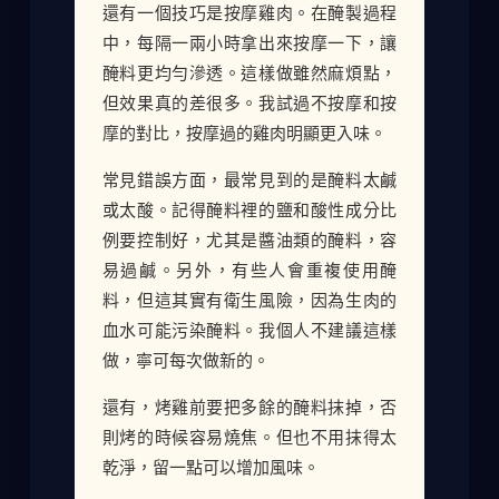
還有一個技巧是按摩雞肉。在醃製過程
中，每隔一兩小時拿出來按摩一下，讓
醃料更均勻滲透。這樣做雖然麻煩點，
但效果真的差很多。我試過不按摩和按
摩的對比，按摩過的雞肉明顯更入味。
常見錯誤方面，最常見到的是醃料太鹹
或太酸。記得醃料裡的鹽和酸性成分比
例要控制好，尤其是醬油類的醃料，容
易過鹹。另外，有些人會重複使用醃
料，但這其實有衛生風險，因為生肉的
血水可能污染醃料。我個人不建議這樣
做，寧可每次做新的。
還有，烤雞前要把多餘的醃料抹掉，否
則烤的時候容易燒焦。但也不用抹得太
乾淨，留一點可以增加風味。