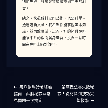
別怕失敗，多試幾次總會找到完美的組
合。
總之，烤雞醃料是門藝術，也是科學。
透過這篇文章，我希望你能掌握基本知
識，並勇敢嘗試。記得，好的烤雞醃料
能讓平凡的雞肉變身盛宴，投資一點時
間在醃料上絕對值得。
文
氣炸鍋馬鈴薯終極
菜燕做法零失敗秘
章
指南：酥脆秘訣與常
訣！從材料到技巧完
見問題一次搞定
整教學
導