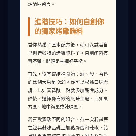
評論區留言。
進階技巧：如何自創你
的獨家烤雞醃料
當你熟悉了基本配方後，就可以試著自
己創造獨特的烤雞醃料了。自創醃料其
實不難，關鍵是掌握好平衡。
首先，從基礎結構開始：油、酸、香料
的比例大約是 3:2:1。你可以根據口味微
調，比如喜歡酸一點就多加酸性成分。
然後，選擇你喜歡的風味主題，比如東
方風、地中海風或辣味風。
我喜歡實驗不同的組合，有一次我試著
在經典蒜味基礎上加點蜂蜜和辣椒，結
果烤出來的雞肉甜辣適中，家人都說好