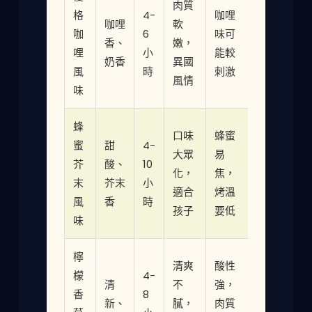
肉質
格
4-
咖哩
咖哩
軟
咖
6
味可
香、
嫩，
哩
小
能較
奶香
異國
風
時
刺激
風情
味
蜂
口味
蜂蜜
蜜
甜
4-
大眾
易
芥
酸、
10
化，
焦，
末
芥末
小
適合
烤溫
風
香
時
孩子
要低
味
檸
清爽
酸性
檬
4-
清
不
強，
香
8
新、
膩，
肉質