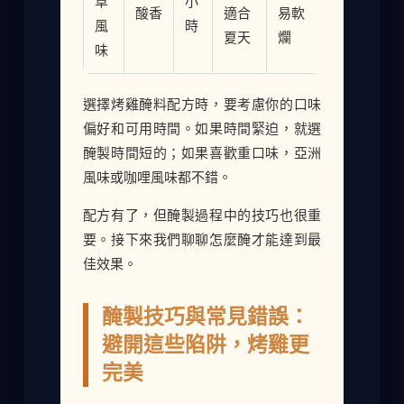
草
小
酸香
適合
易軟
風
時
夏天
爛
味
選擇烤雞醃料配方時，要考慮你的口味
偏好和可用時間。如果時間緊迫，就選
醃製時間短的；如果喜歡重口味，亞洲
風味或咖哩風味都不錯。
配方有了，但醃製過程中的技巧也很重
要。接下來我們聊聊怎麼醃才能達到最
佳效果。
醃製技巧與常見錯誤：
避開這些陷阱，烤雞更
完美