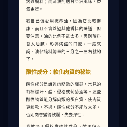
烤雞醃料；而麻油則適合亞洲風味，香
氣更濃。
我自己偏愛用橄欖油，因為它比較健
康，而且不會蓋過其他香料的味道。但
要注意，油的比例不能太多，否則醃料
會太油膩，影響烤雞的口感。一般來
說，油佔醃料總量的三分之一左右就夠
了。
酸性成分：軟化肉質的秘訣
酸性成分是讓雞肉變嫩的關鍵。常見的
有檸檬汁、醋、優格或葡萄酒等。這些
酸性物質能分解肉類的蛋白質，使肉質
更鬆軟。不過，酸性成分不能放太多，
否則肉會變得軟爛，失去彈性。
我試過用優格當酸性成分，效果很不