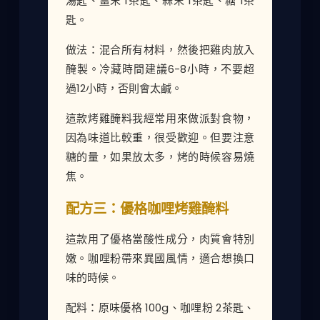
湯匙、薑末 1茶匙、蒜末 1茶匙、糖 1茶
匙。
做法：混合所有材料，然後把雞肉放入
醃製。冷藏時間建議6-8小時，不要超
過12小時，否則會太鹹。
這款烤雞醃料我經常用來做派對食物，
因為味道比較重，很受歡迎。但要注意
糖的量，如果放太多，烤的時候容易燒
焦。
配方三：優格咖哩烤雞醃料
這款用了優格當酸性成分，肉質會特別
嫩。咖哩粉帶來異國風情，適合想換口
味的時候。
配料：原味優格 100g、咖哩粉 2茶匙、