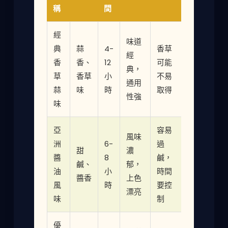
稱
間
經
味道
典
蒜
4-
香草
經
香
香、
12
可能
典，
草
香草
小
不易
通用
蒜
味
時
取得
性強
味
亞
容易
風味
洲
6-
過
甜
濃
醬
8
鹹，
鹹、
郁，
油
小
時間
醬香
上色
風
時
要控
漂亮
味
制
優