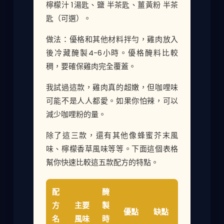
檸檬汁 1湯匙、鹽 半茶匙、薑黃粉 半茶
匙（可選）。
做法：優格和其他材料拌勻，雞肉放入
後冷藏醃製4-6小時。優格醃料比較
稠，要確保雞肉完全覆蓋。
我試過這款，雞肉真的超嫩，但咖哩味
可能不是人人都愛。如果你怕辣，可以
減少咖哩粉的量。
除了這三款，還有其他像蜂蜜芥末風
味、檸檬香草風味等等。下面這個表格
幫你快速比較這五款配方的特點。
配
醃
方
主要
製
優點
缺點
名
風味
時