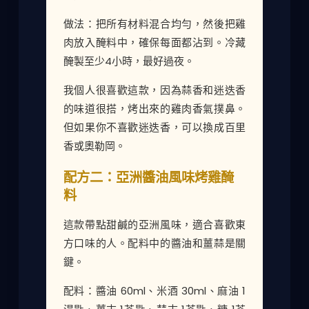
做法：把所有材料混合均勻，然後把雞
肉放入醃料中，確保每面都沾到。冷藏
醃製至少4小時，最好過夜。
我個人很喜歡這款，因為蒜香和迷迭香
的味道很搭，烤出來的雞肉香氣撲鼻。
但如果你不喜歡迷迭香，可以換成百里
香或奧勒岡。
配方二：亞洲醬油風味烤雞醃
料
這款帶點甜鹹的亞洲風味，適合喜歡東
方口味的人。配料中的醬油和薑蒜是關
鍵。
配料：醬油 60ml、米酒 30ml、麻油 1