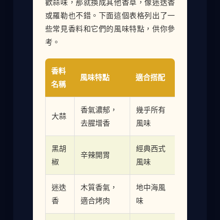
歡蒜味，那就換成其他香草，像迷迭香
或羅勒也不錯。下面這個表格列出了一
些常見香料和它們的風味特點，供你參
考。
香料
風味特點
適合搭配
名稱
香氣濃郁，
幾乎所有
大蒜
去腥增香
風味
黑胡
經典西式
辛辣開胃
椒
風味
迷迭
木質香氣，
地中海風
香
適合烤肉
味