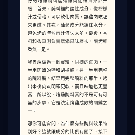
好的烤雞醃料能讓雞肉從裡到外都升
級。首先，醃料裡的酸性成分，像檸檬
汁或優格，可以軟化肉質，讓雞肉吃起
來更嫩。其次，油類成分能鎖住水分，
避免烤的時候肉汁流失太多。最後，香
料和香草則負責增添風味層次，讓烤雞
香氣十足。
我曾經做過一個實驗，同樣的雞肉，一
半用簡單的鹽和胡椒醃，另一半用完整
的醃料醃。結果用完整醃料的那半，烤
出來後肉質明顯更軟，而且味道也更豐
富。所以說，烤雞醃料真的不是可有可
無的步驟，它是決定烤雞成敗的關鍵之
一。
那你可能會問，為什麼有些醃料效果特
別好？這就跟成分的比例有關了。接下