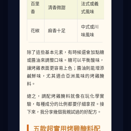
百里
法式或義
清香微甜
香
式風味
中式或川
花椒
麻香十足
味風味
除了這些基本元素，有時候還會加點糖
或醬油來調整口味。糖可以平衡酸味，
讓烤雞表面更容易上色；醬油則能增添
鹹鮮味，尤其適合亞洲風味的烤雞醃
料。
總之，調配烤雞醃料就像在玩化學實
驗，每種成分的比例都要仔細拿捏。接
下來，我分享幾個我親試過的好配方。
五款超實用烤雞醃料配