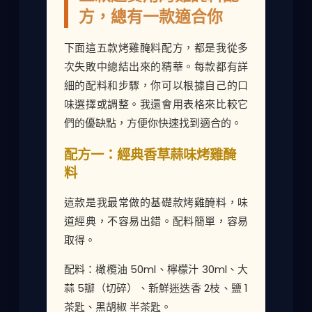
方，總有一款適合你
下面這五款烤雞醃料配方，都是我從多
次失敗中總結出來的精華。每款都有詳
細的配料和步驟，你可以根據自己的口
味選擇或調整。我還會用表格來比較它
們的優缺點，方便你快速找到適合的。
配方一：經典香草蒜味烤雞醃
料
這款是我最常做的基礎款烤雞醃料，味
道經典，不容易出錯。配料簡單，容易
取得。
配料：橄欖油 50ml、檸檬汁 30ml、大
蒜 5瓣（切碎）、新鮮迷迭香 2枝、鹽 1
茶匙、黑胡椒 半茶匙。