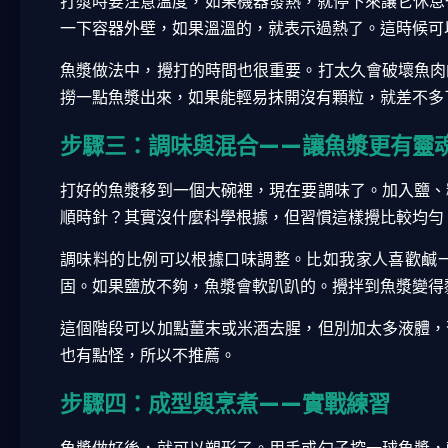
打漿時要注意溫度，如果機器發熱，就停下來讓它休息一
一下容器外壁，如果溫溫的，就表示過熱了。這時候可
魚漿做法中，攪打的時間也很重要。打太久會破壞魚肉
撈一點魚漿出來，如果能輕易抹開沒有顆粒，就差不多
步驟三：調味與混合——讓魚漿更有靈
打好的魚漿移到一個大碗裡，現在要調味了。加入鹽、
順時針？其實沒什麼科學根據，但習慣這樣攪比較均勻
調味料的比例可以根據口味調整。比如我家人喜歡鹹
固。如果鹽放不夠，魚漿會軟趴趴的。攪拌到魚漿變得
這個階段可以加點薑末或米酒去腥，但別加太多液體，
也有點怪，所以不推薦。
步驟四：成型與烹煮——實戰練習