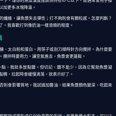
下。理想的魚漿溫度應該保持在10°C以下。我通常會用手摸
以加更多冰塊降溫。
的纖維，讓魚漿失去彈性；打不夠則會有顆粒感。怎麼判斷？
了。我喜歡打到像奶油一樣滑順的程度。
魂
糖、太白粉和蛋白，用筷子或刮刀順時針方向攪拌。為什麼要
。攪拌時要用力，讓空氣進去，魚漿會更蓬鬆。
一點，我就多放點鹽。但切記，鹽不能少，因為它幫助魚漿凝
黏稠，拉起時會緩慢滴落，就表示好了。
否則會影響質地。我試過加醬油，結果魚漿顏色變深，吃起來