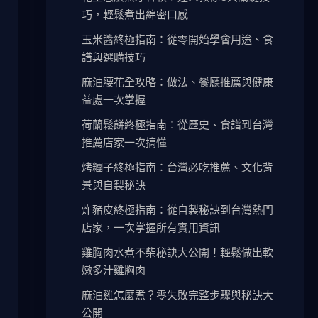
巧，輕鬆煮出綿密口感
玉米醬終極指南：從零開始學會用途、食
譜與選購技巧
麻油腰花全攻略：做法、餐廳推薦與健康
益處一次掌握
荷蘭鬆餅終極指南：從歷史、食譜到台灣
推薦店家一次搞懂
烤糰子終極指南：台灣必吃推薦、文化背
景與自製秘訣
炸豬皮終極指南：從自製秘訣到台灣熱門
店家，一次掌握所有實用資訊
雞胸肉水煮不柴秘訣大公開！輕鬆做出軟
嫩多汁雞胸肉
麻油雞怎麼煮？零失敗完整步驟與秘訣大
公開