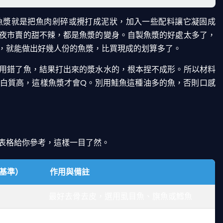
魚漿就是把魚肉剁碎或攪打成泥狀，加入一些配料讓它凝固成
夜市賣的甜不辣，都是魚漿的變身。自製魚漿的好處太多了，
，就能做出好幾人份的魚漿，比買現成的划算多了。
用錯了魚，結果打出來的漿水水的，根本捏不成形。所以材料
白質高，這樣魚漿才會Q。別用鮭魚這種油多的魚，否則口感
表格給你參考，這樣一目了然。
為基準）
作用與備註
最好去骨去皮，選用虱目魚、旗魚或鱈魚
保持低溫，幫助魚漿凝固