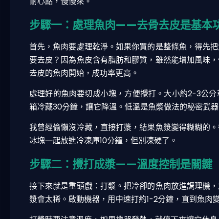
耐心點，慢慢來。
步驟一：處理魚肉——去骨去皮是基本
首先，魚肉要處理乾淨。如果你買的是整條魚，得先把
要去皮？因為魚皮含有脂肪和膠質，雖然能增加風味，
去皮的魚肉開始，成功率更高。
處理好的魚肉要切成小塊，方便攪打。大小約2-3公
箱冷藏30分鐘，讓它降溫。低溫是魚漿做法的秘密武
我曾經偷懶沒冷藏，直接打漿，結果魚漿變得糊糊的。
冰塊一起放進冷凍庫10分鐘，但別凍硬了。
步驟二：攪打成漿——溫度控制是關鍵
接下來就是重頭戲：打漿。把冷卻的魚肉放進調理機，
漿會太稀。啟動機器，用中速打約1-2分鐘，直到魚肉