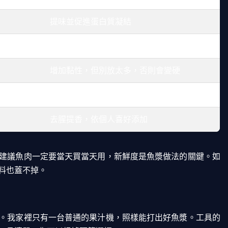
提味並促進蛋白質凝結
平衡鹹味，增加鮮度
增加黏性，但別放太多，否則會變硬
讓魚漿更滑順有彈性
去腥提香，依個人喜好添加
建議魚肉一定要當天買當天用，新鮮度是魚漿做法的關鍵。如
料也蓋不掉。
。我家裡只有一台普通的果汁機，照樣能打出好魚漿。工具的