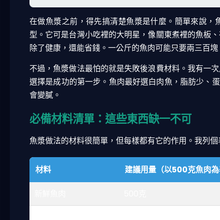
在做魚漿之前，得先搞清楚魚漿是什麼。簡單來說，
型。它可是台灣小吃裡的大明星，像關東煮裡的魚板、
除了健康，還能省錢。一公斤的魚肉可能只要兩三百塊
不過，魚漿做法最怕的就是失敗後浪費材料。我有一次
選擇是成功的第一步。魚肉最好選白肉魚，脂肪少、蛋
會變膩。
必備材料清單：這些東西缺一不可
魚漿做法的材料很簡單，但每樣都有它的作用。我列個
材料
建議用量（以500克魚肉
新鮮魚肉
500克
冰水或冰塊
50-100毫升