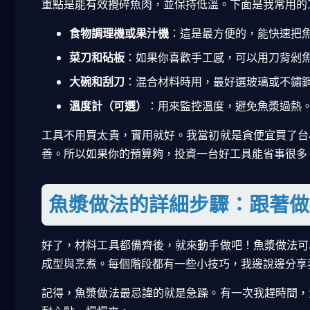
重點是能有效攪碎魚肉，並保持低溫。下面是我常用的
食物調理機或果汁機
：這是最方便的，能快速把
菜刀和砧板
：如果你喜歡手工感，可以用刀背剁
大碗和刮刀
：混合材料時用，最好選玻璃或不鏽
溫度計（可選）
：用來監控溫度，避免魚漿過熱
工具不用買太貴，實用就好。我當初就是貪便宜買了台
善。所以如果你的預算夠，投資一台好工具能省事很多
魚漿做法的詳細步驟：跟著做
好了，材料工具都備齊後，就來動手做吧！魚漿做法可
成型與烹煮。每個階段都有一些小技巧，我邊說邊分享
記得，魚漿做法最忌諱的就是急躁。有一次我趕時間，