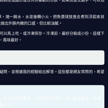
輕輕捏成圓形或任何你喜歡的形狀。如果魚漿太黏手，可以沾
單，燒一鍋水，水滾後轉小火，把魚漿球放進去煮到浮起來就
則能做出外酥內嫩的口感，但比較油膩。
可以馬上吃，或冷凍保存。冷凍前，最好分裝成小份，這樣下
，風味最好。
疑問，並根據我的經驗給出解答。這些都是網友常問的，希望
，保持低溫很重要，如果攪打時過熱，蛋白質會變性，影響
量的2%。