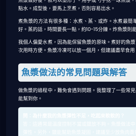
魚漿做好後，就可以塑形了。用手或勺子挖一球魚漿，
點水。成型後，要馬上烹煮，否則容易出水。
煮魚漿的方法有很多種：水煮、蒸、或炸。水煮最簡
好。蒸的話，時間要長一點，約10-15分鐘。炸魚漿
我個人偏愛水煮，因為能保留魚漿的原味。煮好的魚漿
次用時方便。魚漿冷凍可以放一個月，但建議盡早食用
魚漿做法的常見問題與解答
做魚漿的過程中，難免會遇到問題。我整理了一些常見
能幫到你。
問：為什麼我的魚漿彈性不足，吃起來軟軟的？
答：這通常是溫度控制不當或鹽放不夠。魚漿做法中
彈性。另外，鹽能幫助魚漿凝固，建議至少放魚肉重