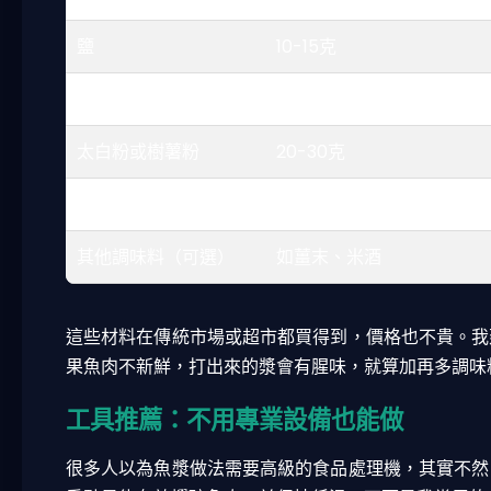
鹽
10-15克
糖
5-10克
太白粉或樹薯粉
20-30克
蛋白
1個
其他調味料（可選）
如薑末、米酒
這些材料在傳統市場或超市都買得到，價格也不貴。我
果魚肉不新鮮，打出來的漿會有腥味，就算加再多調味
工具推薦：不用專業設備也能做
很多人以為魚漿做法需要高級的食品處理機，其實不然