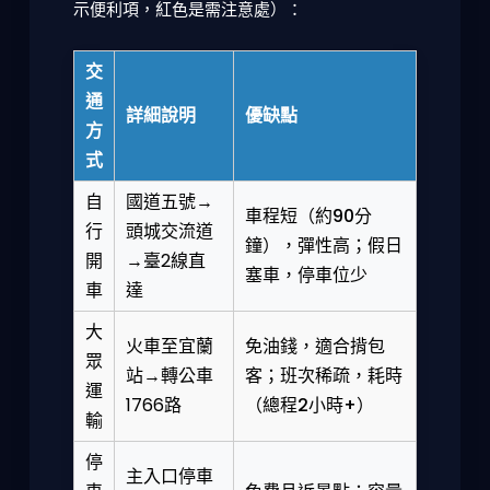
示便利項，紅色是需注意處）：
交
通
詳細說明
優缺點
方
式
自
國道五號→
車程短（約90分
行
頭城交流道
鐘），彈性高
；
假日
開
→臺2線直
塞車，停車位少
車
達
大
火車至宜蘭
免油錢，適合揹包
眾
站→轉公車
客
；
班次稀疏，耗時
運
1766路
（總程2小時+）
輸
停
主入口停車