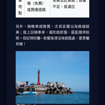
車
免費且近景點
；
容量
場（免費）
地
不足，易滿位
或周邊道路
點
另外，騎機車超推薦，尤其宜蘭沿海路線超
美；我上回騎車來，風吹超舒服，還能隨停拍
照。但記得防曬—新蘭漁港沒啥遮蔭處，夏季曬
到爆！