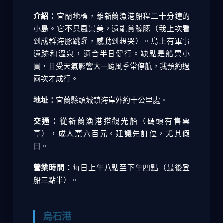
介紹：
宜蘭地標，離新蘭漁港船程二十分鐘的
小島。它不只風景美，還能賞鯨豚（我上次看
到成群海豚跳躍，感動到想哭）。島上有軍事
遺跡和溫泉，適合半日健行。缺點是船票小
貴，且受天氣影響大—颱風季常停航，我預約過
兩次才成行。
地址：
宜蘭縣頭城鎮海岸外約十公里處。
交通：
從新蘭漁港搭觀光船（碼頭有售票
亭），成人票六百元。建議先訂位，尤其假
日。
營業時間：
每日上午八點至下午四點（最後登
船三點半）。
烏石港