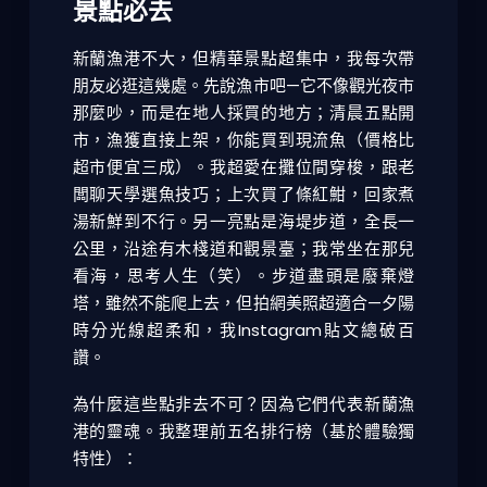
景點必去
新蘭漁港不大，但精華景點超集中，我每次帶
朋友必逛這幾處。先說漁市吧—它不像觀光夜市
那麼吵，而是在地人採買的地方；清晨五點開
市，漁獲直接上架，你能買到現流魚（價格比
超市便宜三成）。我超愛在攤位間穿梭，跟老
闆聊天學選魚技巧；上次買了條紅魽，回家煮
湯新鮮到不行。另一亮點是海堤步道，全長一
公里，沿途有木棧道和觀景臺；我常坐在那兒
看海，思考人生（笑）。步道盡頭是廢棄燈
塔，雖然不能爬上去，但拍網美照超適合—夕陽
時分光線超柔和，我Instagram貼文總破百
讚。
為什麼這些點非去不可？因為它們代表新蘭漁
港的靈魂。我整理前五名排行榜（基於體驗獨
特性）：