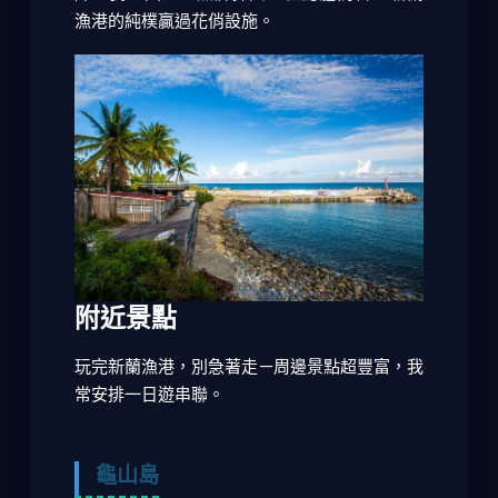
漁港的純樸贏過花俏設施。
附近景點
玩完新蘭漁港，別急著走—周邊景點超豐富，我
常安排一日遊串聯。
龜山島