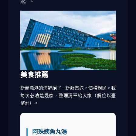
館）。
美食推薦
新蘭漁港的海鮮絕了—新鮮直送，價格親民。我
每次必嗑這幾家，整理清單給大家（價位以臺
幣計）。
阿珠姨魚丸湯