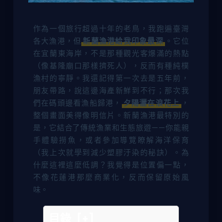
作為一個旅行超過十年的老鳥，我跑遍臺灣
各大漁港，但
新蘭漁港給我印象最深
。它位
在宜蘭東海岸，不是那種觀光客爆滿的熱點
（像基隆廟口那樣擠死人），反而有種純樸
漁村的寧靜。我還記得第一次去是五年前，
朋友帶路，說這邊海產新鮮到不行；那次我
們在碼頭邊看漁船歸港，
夕陽灑在浪花上
，
整個畫面美得像明信片。新蘭漁港最特別的
是，它結合了傳統漁業和生態旅遊——你能親
手體驗撈魚，或者參加導覽瞭解海洋保育
（我上次就學到減少塑膠汙染的秘訣）。為
什麼這裡這麼低調？我覺得是位置偏一點，
不像花蓮港那麼商業化，反而保留原始風
味。
目錄
[+]