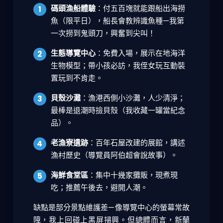
碼頭漁船體驗
：付五百塊就能跟船出海撈
魚（限平日），船長會教辨識魚種—我第
一次撈到鬼頭刀，興奮到尖叫！
生態導覽中心
：免費入場，展示在地海洋
生物模型；帶小孩必訪，我侄女玩互動裝
置玩到不肯走。
貝殼沙灘
：漁港西側小沙灘，人少清淨；
最棒是退潮時撿貝殼（我收藏一罐當紀念
品）。
老漁寮遺跡
：百年石屋改建的展館，講述
漁村歷史（導覽員阿伯超會說故事）。
海鮮食堂區
：集中十幾家攤販，現煮現
吃；推薦午後去，避開人潮。
缺點是部分景點維護差—像導覽中心的螢幕常故
障，我上回碰上黑屏掃興。但總體而言，新蘭