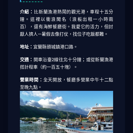
介紹：
比新蘭漁港熱鬧的觀光港，車程十五分
鐘。這裡以衝浪聞名（浪板出租一小時兩
百），還有海鮮餐廳街。我愛它的活力，但討
厭人擠人—暑假去像打仗，找位子吃飯都難。
地址：
宜蘭縣頭城鎮港口路。
交通：
開車沿臺2線往北十分鐘；或從新蘭漁港
搭計程車（約一百五十塊）。
營業時間：
全天開放，餐廳多營業中午十二點
至晚九點。