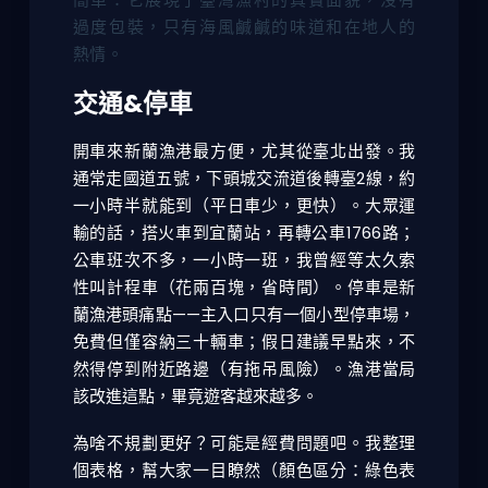
過度包裝，只有海風鹹鹹的味道和在地人的
熱情。
交通&停車
開車來新蘭漁港最方便，尤其從臺北出發。我
通常走國道五號，下頭城交流道後轉臺2線，約
一小時半就能到（平日車少，更快）。大眾運
輸的話，搭火車到宜蘭站，再轉公車1766路；
公車班次不多，一小時一班，我曾經等太久索
性叫計程車（花兩百塊，省時間）。停車是新
蘭漁港頭痛點——主入口只有一個小型停車場，
免費但僅容納三十輛車；假日建議早點來，不
然得停到附近路邊（有拖吊風險）。漁港當局
該改進這點，畢竟遊客越來越多。
為啥不規劃更好？可能是經費問題吧。我整理
個表格，幫大家一目瞭然（顏色區分：綠色表