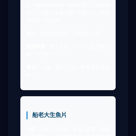
話。魷魚現撈現烤，刷特製醬汁（微辣帶
甜）；我愛它焦香不硬，但等太久—旺季
排隊半小時起跳。
地址：
漁港海堤步道入口旁藍色小攤。
營業時間：
週五至週一中午十二點至晚七
點（平日休）。
價位：
一隻一百二十元，套餐兩百含飲
料。
船老大生魚片
介紹：
生魚片切超厚，選當日漁獲（推薦