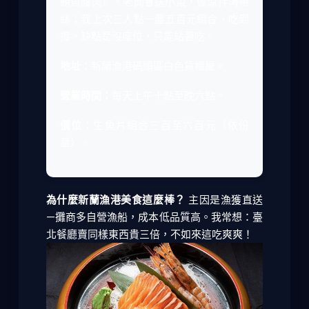
鮪魚腹肉）。老闆會送小菜，像涼拌海帶
絲；我上次三人點一盤五百元組合，吃到
撐。缺點是沒座位，只能站著吃。
地址：
新蘭漁港碼頭區白色貨櫃屋。
營業時間：
每天上午十點至晚六點。
價位：
生魚片組合三百至六百元（依份
量）。
為什麼新蘭漁港美食這麼棒？
主因是漁獲直送
—攤商多自營漁船，成本低品質高。我常想：臺
北餐廳賣同樣東西貴三倍，不如來這吃爽爽！