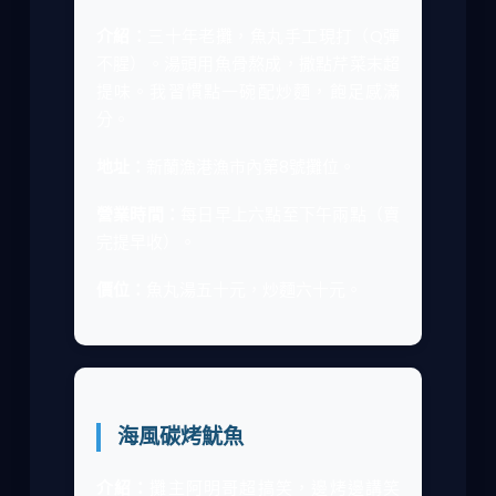
介紹：
三十年老攤，魚丸手工現打（Q彈
不腥）。湯頭用魚骨熬成，撒點芹菜末超
提味。我習慣點一碗配炒麵，飽足感滿
分。
地址：
新蘭漁港漁市內第8號攤位。
營業時間：
每日早上六點至下午兩點（賣
完提早收）。
價位：
魚丸湯五十元，炒麵六十元。
海風碳烤魷魚
介紹：
攤主阿明哥超搞笑，邊烤邊講笑