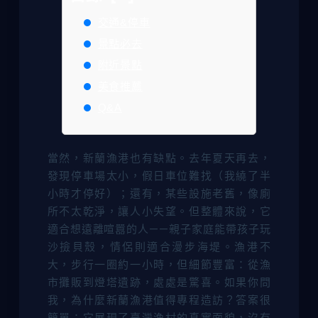
交通&停車
景點必去
附近景點
美食推薦
Q&A
當然，新蘭漁港也有缺點。去年夏天再去，
發現停車場太小，假日車位難找（我繞了半
小時才停好）；還有，某些設施老舊，像廁
所不太乾淨，讓人小失望。但整體來說，它
適合想遠離喧囂的人——親子家庭能帶孩子玩
沙撿貝殼，情侶則適合漫步海堤。漁港不
大，步行一圈約一小時，但細節豐富：從漁
市攤販到燈塔遺跡，處處是驚喜。如果你問
我，為什麼新蘭漁港值得專程造訪？答案很
簡單：它展現了臺灣漁村的真實面貌，沒有