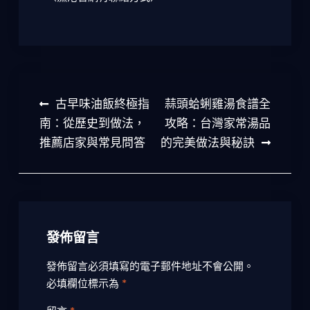
文
古早味油飯終極指
蒜頭蛤蜊雞湯食譜全
章
南：從歷史到做法，
攻略：台灣家常湯品
推薦店家與常見問答
的完美做法與秘訣
導
覽
發佈留言
發佈留言必須填寫的電子郵件地址不會公開。
必填欄位標示為
*