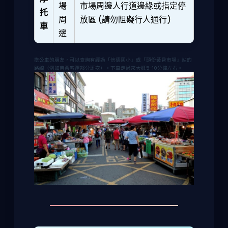
場
市場周邊人行道邊緣或指定停
托
周
放區 (請勿阻礙行人通行)
車
邊
搭公車的朋友，可以查詢有經過「信德國小」或「頭份黃昏市場」站的
路線（例如苗栗客運部分班次）。下車走過來大概5-10分鐘左右。