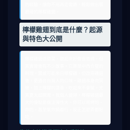
的經驗，讓你不用再走彎路，輕鬆做出餐
廳級的檸檬雞翅。
檸檬雞翅到底是什麼？起源
與特色大公開
檸檬雞翅這道菜，聽起來好像很普通，但
其實背後有不少故事。它算是中西合璧的
料理，靈感可能來自檸檬雞，但改用雞翅
後，更適合台灣人的口味。雞翅本身肉質
嫩，加上檸檬的清香，吃起來不會膩，尤
其夏天超開胃。我個人覺得，檸檬雞翅最
大的優點是做法彈性大，你可以用烤的、
炸的，甚至氣炸鍋都行，反正怎麼弄都好
吃。