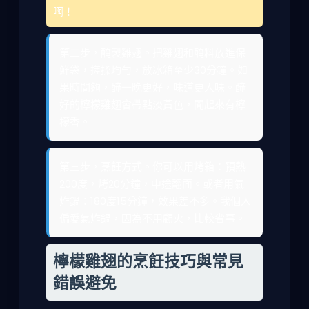
啊！
第二步，醃製雞翅。把雞翅和醃料放進保
鮮袋，搓揉均勻，放冰箱至少30分鐘。如
果時間夠，醃一晚更好，味道更入味。醃
好的檸檬雞翅會帶點淡黃色，聞起來有檸
檬香。
第三步，烹飪方式。你可以用烤箱：預熱
200度，烤20分鐘，中途翻面。或者用氣
炸鍋：180度15分鐘，效果差不多。我個人
偏愛氣炸鍋，因為不用顧火，比較省事。
檸檬雞翅的烹飪技巧與常見
錯誤避免