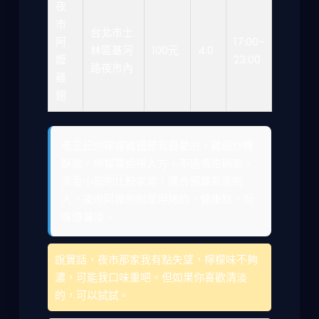
夜
市
台北市士
阿
17:00-
林區基河
100元
4.0
嬤
23:00
路夜市內
雞
翅
老王記的檸檬雞翅是我最愛的，雞翅炸得
酥脆，檸檬醬給得大方，不過價格稍高。
清香小館的比較家常，適合預算有限的
人。夜市阿嬤的則是用烤的，健康點，但
味道偏淡。
說實話，夜市那家我有點失望，檸檬味不夠
濃，可能我口味重吧。但如果你喜歡清淡
的，可以試試。