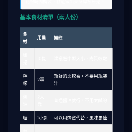
花點時間醃製，就能做出美味檸檬雞翅。
基本食材清單（兩人份）
食
用量
備註
材
雞
10隻
建議選中型大小，肉質較嫩
翅
檸
新鮮的比較香，不要用瓶裝
2顆
檬
汁
醬
2大
普通醬油就行，不用太鹹的
油
匙
糖
1小匙
可以用蜂蜜代替，風味更佳
蒜