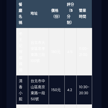
餐
評分
廳
價格
（5
營業
地址
名
（份）
分
時間
稱
制）
老
王
台北市大
記
安區忠孝
11:00-
檸
180元
4.5
東路三段
21:00
檬
100號
雞
翅
清
台北市中
香
山區南京
10:30-
150元
4.2
小
東路一段
20:30
館
50號