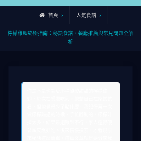
首頁
人氣食譜
檸檬雞翅終極指南：秘訣食譜、餐廳推薦與常見問題全解
析
你是不是也超愛那種酸酸甜甜的檸檬雞
翅？每次在餐廳吃到，總想自己在家試試
看，但總覺得少了點什麼。我記得第一次
做檸檬雞翅的時候，手忙腳亂的，檸檬汁
擠太多，結果雞翅酸到不行，家人還得硬
著頭皮說好吃。後來慢慢摸索，才發現原
來秘訣這麼簡單。這篇文章就是要分享我