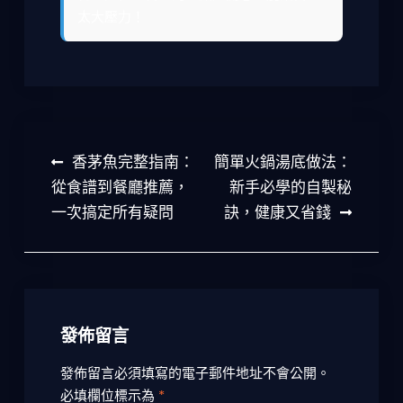
太大壓力！
文
香茅魚完整指南：
簡單火鍋湯底做法：
章
從食譜到餐廳推薦，
新手必學的自製秘
一次搞定所有疑問
訣，健康又省錢
導
覽
發佈留言
發佈留言必須填寫的電子郵件地址不會公開。
必填欄位標示為
*