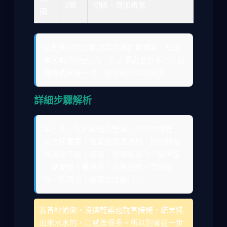
3瓣
切碎，增加香氣
頭
這些食材在全聯或菜市場都買得到，總成
本大概150元以内，比去餐廳划算多了。我
通常週末做一次，放冰箱可以吃兩天。
詳細步驟解析
第一步，先把雞翅洗乾淨，用紙巾擦乾。
這步很重要，如果雞翅濕濕的，醃的時候
味道進不去。接著，把檸檬擠汁，記得留
一點皮屑，最後撒上去會更香。蒜頭切
碎，和醬油、糖混合成醃料。
我曾經偷懶，沒擦乾雞翅就直接醃，結果烤
出來水水的，口感差很多。所以別省這一步