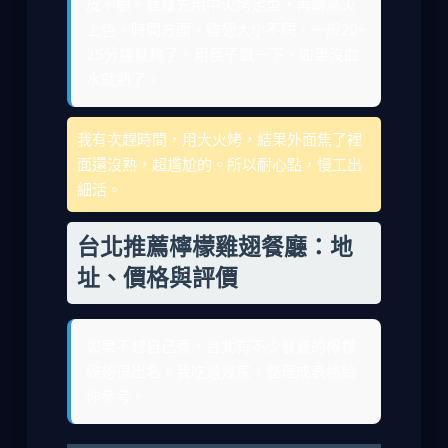
皮不脆。建議先用中火烤定型，再轉高火
上色。時間方面，雞翅大小不同，一般20-
25分鐘就夠了。用筷子戳一下，如果沒血
水就熟了。
我有次趕時間，用大火烤，結果外面焦了裡
面還沒熟，超尷尬的。所以耐心點，慢工出
細活。
台北推薦檸檬雞翅餐廳：地
址、價格與評價
如果不想自己煮，台北有不少餐廳的檸檬
雞翅很出名。我吃過幾家，整理成表格給
你參考。