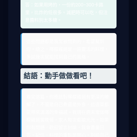
答：如果用烤的，一份約200-300卡路
里，比炸的低很多。減肥時可以吃，但注
意醬料別太多糖。
這些問題都是我常被問到的，希望幫到
你。總之，檸檬雞翅是一道靈活的料理，
多試幾次就能找到自己的風格。
結語：動手做做看吧！
看完這篇，你應該對檸檬雞翅有更深的瞭
解了。不管是自己煮還是外食，這道菜都
能帶來滿滿的幸福感。我現在週末常做檸
檬雞翅當晚餐，家人每次都搶光光。如果
你有問題，歡迎留言討論，我會盡量回
答。記住，料理的重點是開心，別給自己