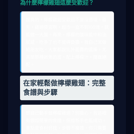
為什麼檸檬雞翅這麼受歡迎？
說真的，檸檬雞翅受歡迎不是沒道理。首
先，雞翅便宜啊，超市一盒不到100塊，就
能做一大盤。再來，檸檬的酸味能中和油
膩感，吃多了也不覺得負擔。我自己常做
給朋友吃，大家都說比外面賣的還棒，尤
其是那種微焦的皮，配上檸檬汁，簡直絕
配。
在家輕鬆做檸檬雞翅：完整
食譜與步驟
想自己動手做檸檬雞翅？別擔心，我這裡
有個超簡單的食譜，保證新手也能成功。
重點是食材好找，步驟不複雜，你只需要