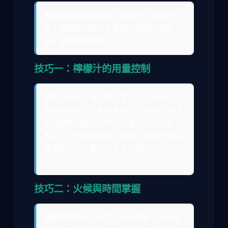
做檸檬雞翅看似簡單，但有些小細節不注
意，就容易失敗。我整理了幾點常見問
題，幫你避開地雷。
技巧一：檸檬汁的用量控制
檸檬汁放太多會太酸，放太少又沒味道。
我的經驗是，一顆檸檬擠汁約30ml，兩人
份用兩顆剛好。如果你怕酸，可以先加一
顆半，試味道再調整。記得，檸檬汁要在
醃製時加，不要烤完才淋，否則味道不均
勻。
技巧二：火候與時間掌握
烤檸檬雞翅時，溫度太高容易焦，太低則