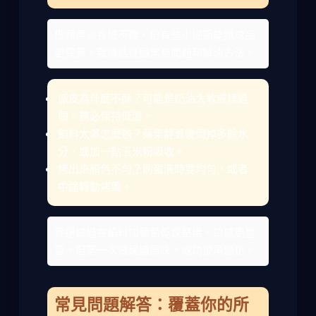
做蘋果派食譜不難，但有些小細節能讓成品
更完美。我總結幾個常見問題和解決方法。
派皮為什麼不酥？可能是奶油太軟或揉過
頭。務必保持低溫。
餡料太濕怎麼辦？蘋果靜置後倒掉多餘水
分，或加一點玉米粉吸收。
烤出來顏色不勻？刷蛋液時要均勻，或者
中途轉動烤盤。
我還試過在餡料加葡萄乾或堅果，口感更豐
富。但第一次做建議原味，成功後再變化。
常見問題解答：覆蓋你的所