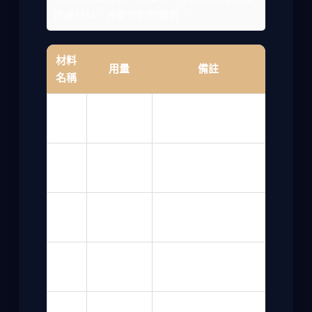
詳細材料，方便你對照購買。
材料
用量
備註
名稱
中筋
也可以改用低筋，但
300克
麵粉
口感會稍軟
無鹽
150克
冰的，切小塊
奶油
冰水更好，避免奶油
冷水
50毫升
融化
4顆（約
建議用青蘋果或富士
蘋果
500克）
蘋果
細砂