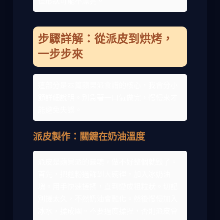
但形狀可能不漂亮。
步驟詳解：從派皮到烘烤，
一步步來
這部分是本篇蘋果派食譜的核心，我會分小
節詳細說明。別急著一口氣做完，慢慢來才
能避免失誤。
派皮製作：關鍵在奶油溫度
派皮是蘋果派的靈魂，做不好整個就毀了。
首先，把麵粉過篩到大碗裡，加入冰奶油
塊。用手快速搓揉，直到變成粗粒狀。切記
別搓太久，不然奶油會融化。然後慢慢加入
冰水，揉成團。不要過度揉捏，否則派皮會