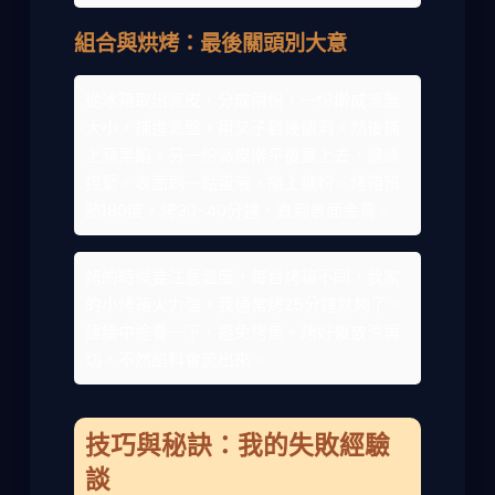
組合與烘烤：最後關頭別大意
從冰箱取出派皮，分成兩份，一份擀成派盤
大小，鋪進派盤，用叉子戳幾個洞。然後鋪
上蘋果餡，另一份派皮擀平後蓋上去，邊緣
捏緊。表面刷一點蛋液，撒上糖粉。烤箱預
熱180度，烤30-40分鐘，直到表面金黃。
烤的時候要注意溫度，每台烤箱不同，我家
的小烤箱火力強，我通常烤25分鐘就夠了。
建議中途看一下，避免烤焦。烤好後放涼再
切，不然餡料會流出來。
技巧與秘訣：我的失敗經驗
談