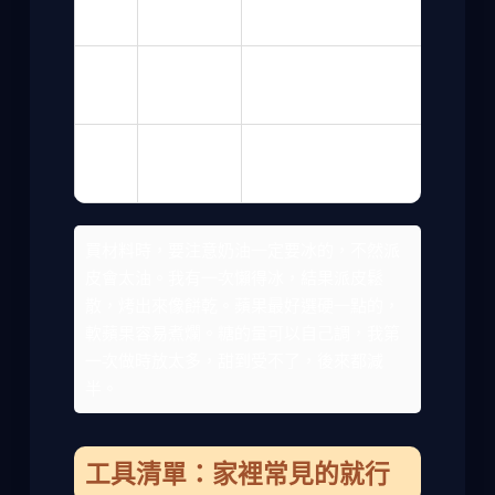
80克
可依喜好調整
糖
肉桂
1茶匙
不喜歡可以省略
粉
檸檬
1湯匙
防止蘋果氧化變黑
汁
買材料時，要注意奶油一定要冰的，不然派
皮會太油。我有一次懶得冰，結果派皮鬆
散，烤出來像餅乾。蘋果最好選硬一點的，
軟蘋果容易煮爛。糖的量可以自己調，我第
一次做時放太多，甜到受不了，後來都減
半。
工具清單：家裡常見的就行