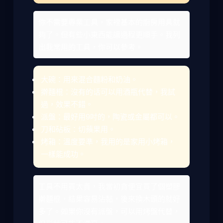
你不需要專業工具，家裡基本的廚房用具就
夠了。但有些小東西能讓過程更順手。我列
出我常用的工具，你可以參考。
大碗：用來混合麵粉和奶油。
擀麵棍：沒有的话可以用酒瓶代替，我試
過，效果不錯。
派盤：最好用9吋的，陶瓷或金屬都可以。
刀和砧板：切蘋果用。
烤箱：溫度要準，我用的是家用小烤箱，
一樣能成功。
工具不用買太貴，我當初貪便宜買了個塑膠
擀麵棍，結果容易沾黏，後來換木頭的就好
多了。如果你沒有派盤，可以用烤盤代替，