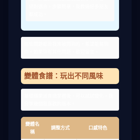
絕對適合，步驟簡單，我教過好多朋友
都成功。
這些問題都是我常被問到的，希望能幫到
你。如果你有其他問題，歡迎留言。
變體食譜：玩出不同風味
基礎蘋果派食譜掌握後，可以試試變化。我
分享幾個我喜歡的版本。
變體名
調整方式
口感特色
稱