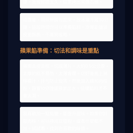
硬。我曾經揉太久，結果烤出來像石頭。
成團後，用保鮮膜包起來，放冰箱冷藏30分
鐘。這段時間你可以準備餡料。冷藏能讓派
皮更酥脆，千萬別省略。
蘋果餡準備：切法和調味是重點
蘋果去皮去核，切成薄片，大約0.5公分厚。
太厚的話不易熟，太薄會爛。切好後馬上淋
檸檬汁，拌勻防止變黑。然後加入糖和肉桂
粉，靜置10分鐘讓蘋果出水。這樣餡料才不
會太濕。
我喜歡加一點點鹽，能提升甜味。如果你討
厭肉桂，可以換成豆蔻粉，或者什麼都不
加。試試看，找到你喜歡的味道。