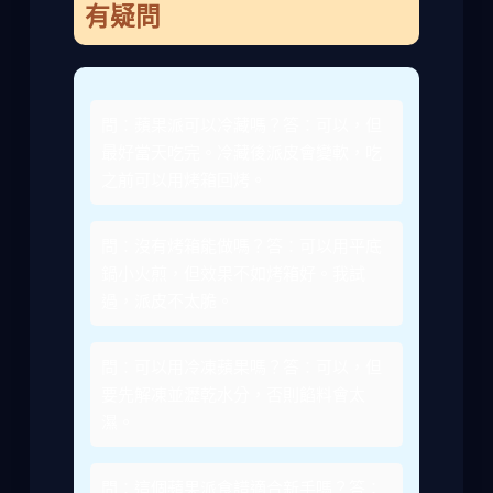
有疑問
問：蘋果派可以冷藏嗎？答：可以，但
最好當天吃完。冷藏後派皮會變軟，吃
之前可以用烤箱回烤。
問：沒有烤箱能做嗎？答：可以用平底
鍋小火煎，但效果不如烤箱好。我試
過，派皮不太脆。
問：可以用冷凍蘋果嗎？答：可以，但
要先解凍並瀝乾水分，否則餡料會太
濕。
問：這個蘋果派食譜適合新手嗎？答：