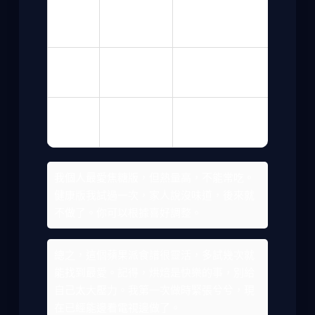
焦糖蘋
在餡料加焦
更甜更香，適合
果派
糖醬
愛甜食的人
健康版
用全麥麵粉
低卡路里，但味
蘋果派
和減糖
道較淡
酥皮蘋
用現成酥皮
更快速，但較油
果派
代替派皮
膩
我個人最愛焦糖版，但熱量高，不能常吃。
健康版我試過一次，家人說沒味道，後來就
不做了。你可以根據喜好調整。
總之，這個蘋果派食譜很靈活，多試幾次就
能找到最愛。記得，烘焙是快樂的事，別給
自己太大壓力。我第一次做時緊張兮兮，現
在已經能邊看電視邊做了。