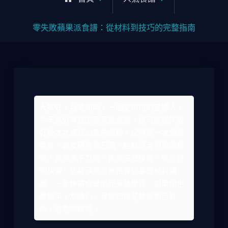
零失敗蘋果派食譜：從材料到技巧的完整指南
大家好，我是阿明，一個愛烘焙的普通人。
今天來分享我的蘋果派食譜，這可是我失敗
好幾次才總結出來的經驗。記得第一次做蘋
果派，派皮硬得像石頭，餡料還流得到處都
是，真是慘不忍睹。後來慢慢摸索，終於找
到訣竅。這篇蘋果派食譜會從基礎材料講
起，一步步帶你做出完美蘋果派。如果你也
是新手，別擔心，我會把常見錯誤都告訴
你，避免你踩坑。