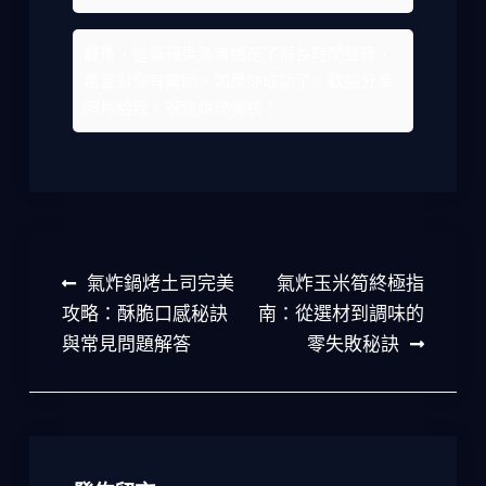
最後，這篇蘋果派食譜花了很長時間整理，
希望對你有幫助。如果你成功了，歡迎分享
照片給我。祝您烘焙愉快！
文
氣炸鍋烤土司完美
氣炸玉米筍終極指
章
攻略：酥脆口感秘訣
南：從選材到調味的
與常見問題解答
零失敗秘訣
導
覽