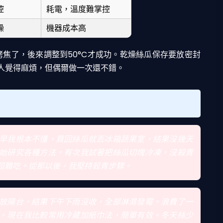
控
耗電，溫度難掌控
燥
機器成本高
烤焦了，後來調整到50°C才成功。乾燥絲瓜保存要放密封
人覺得麻煩，但偶爾做一次還不錯。
早我根本不懂，買回絲瓜就丟冰箱蔬果室，結果沒幾天
始研究各種方法。有次我試著把絲瓜切塊冷凍，沒殺青
超難吃。從那以後，我堅持殺青步驟。
放陽台，結果下午下雨沒收，全部淋濕發霉。浪費了一
。現在我比較常用冷藏加紙巾法，簡單有效。冬天絲少