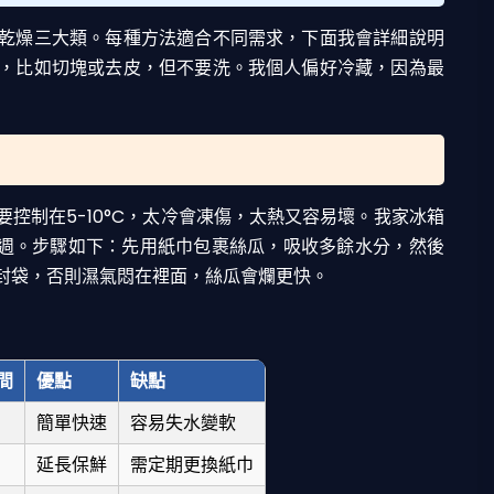
乾燥三大類。每種方法適合不同需求，下面我會詳細說明
，比如切塊或去皮，但不要洗。我個人偏好冷藏，因為最
控制在5-10°C，太冷會凍傷，太熱又容易壞。我家冰箱
一週。步驟如下：先用紙巾包裹絲瓜，吸收多餘水分，然後
封袋，否則濕氣悶在裡面，絲瓜會爛更快。
間
優點
缺點
簡單快速
容易失水變軟
延長保鮮
需定期更換紙巾