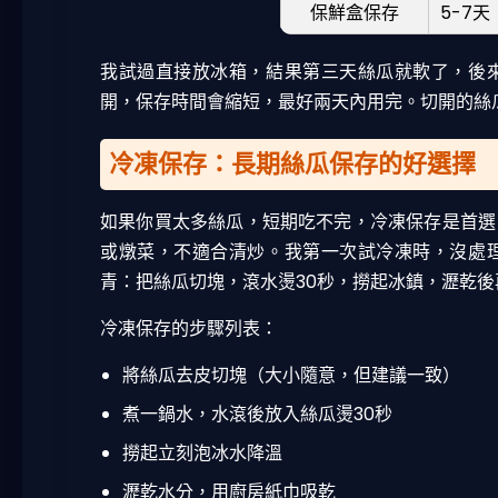
保鮮盒保存
5-7天
我試過直接放冰箱，結果第三天絲瓜就軟了，後
開，保存時間會縮短，最好兩天內用完。切開的絲
冷凍保存：長期絲瓜保存的好選擇
如果你買太多絲瓜，短期吃不完，冷凍保存是首選
或燉菜，不適合清炒。我第一次試冷凍時，沒處
青：把絲瓜切塊，滾水燙30秒，撈起冰鎮，瀝乾
冷凍保存的步驟列表：
將絲瓜去皮切塊（大小隨意，但建議一致）
煮一鍋水，水滾後放入絲瓜燙30秒
撈起立刻泡冰水降溫
瀝乾水分，用廚房紙巾吸乾