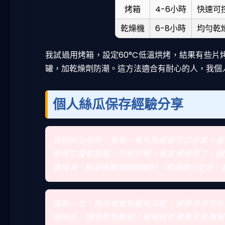
烤箱
4-6小時
快速可
乾燥機
6-8小時
均勻乾
我試過用烤箱，設定60°C低溫烘烤，結果有些片
罐，加乾燥劑防潮。這方法適合有耐心的人，我個
個人絲瓜保存經驗分享
說到絲瓜保存，我有一堆失敗經驗可以分享。最
發現它變軟發霉，只好扔掉。後來我學乖了，開
直接凍，解凍後整個爛糊糊的，煮湯像在吃泥，
還有一次，我阿嬤教我曬絲瓜乾，我興沖沖切片
條絲瓜，讓我學到教訓：乾燥保存要看天氣預報