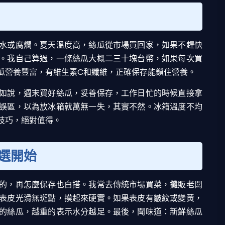
水或腐爛。夏天溫度高，絲瓜從市場買回家，如果不趕快
。我自己算過，一條絲瓜大概二三十塊台幣，如果每次買
瓜營養豐富，有維生素C和纖維，正確保存能鎖住營養。
如說，週末買好絲瓜，妥善保存，工作日忙的時候直接拿
誤區，以為放冰箱就萬無一失，其實不然。冰箱溫度不均
技巧，絕對值得。
選開始
的，再怎麼保存也白搭。我常去傳統市場買菜，攤販老闆
表皮光滑無斑點，摸起來硬實。如果表皮有皺紋或變黃，
的絲瓜，越重的表示水分越足。最後，聞味道：新鮮絲瓜