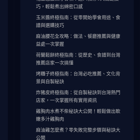
巧，輕鬆煮出綿密口感
玉米醬終極指南：從零開始學會用途、食
譜與選購技巧
麻油腰花全攻略：做法、餐廳推薦與健康
益處一次掌握
荷蘭鬆餅終極指南：從歷史、食譜到台灣
推薦店家一次搞懂
烤糰子終極指南：台灣必吃推薦、文化背
景與自製秘訣
炸豬皮終極指南：從自製秘訣到台灣熱門
店家，一次掌握所有實用資訊
雞胸肉水煮不柴秘訣大公開！輕鬆做出軟
嫩多汁雞胸肉
麻油雞怎麼煮？零失敗完整步驟與秘訣大
公開