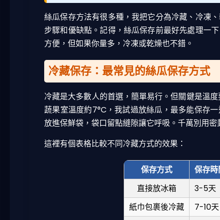
絲瓜保存方法有很多種，我把它分為冷藏、冷凍、
步驟和優缺點。記得，絲瓜保存前最好先處理一下
方便，但如果你量多，冷凍或乾燥也不錯。
冷藏保存：最常見的絲瓜保存方式
冷藏是大多數人的首選，簡單易行。但關鍵是溫度要
蔬果室溫度約7°C，我試過放絲瓜，最多能保存
放進保鮮袋，袋口留點縫隙讓它呼吸。千萬別用密
這裡有個表格比較不同冷藏方式的效果：
保存方式
保存時
直接放冰箱
3-5天
紙巾包裹後冷藏
7-10天