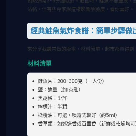
預熱通常3-5分鐘就好。放置時，鮭魚不要疊放
沾黏，但有些專家說這樣影響酥脆度，看你喜好。
經典鮭魚氣炸食譜：簡單步驟做
來分享我最常做的版本，材料簡單，超市都買得到
材料清單
鮭魚片：200-300克（一人份）
鹽：適量（約1茶匙）
黑胡椒：少許
檸檬汁：半顆
橄欖油：可選，噴霧式較好（約5ml）
香草類：如迷迭香或百里香（新鮮或乾燥均可