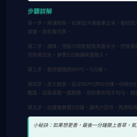
步驟詳解
第一步，解凍鮭魚。如果從冷凍庫拿出來，最好放
波爐，會影響肉質。
第二步，調味。用紙巾吸乾鮭魚表面水分，然後兩
否則會出水。靜置5分鐘讓味道融入。
第三步，氣炸鍋預熱180°C，5分鐘。
第四步，放入鮭魚，設定180°C炸10分鐘。中途
翻面，因為喜歡一面酥脆，但如果你怕不均勻，翻
第五步，出爐後靜置2分鐘，讓肉汁回流，再擠點
小秘訣：如果想更香，最後一分鐘撒上香草，氣