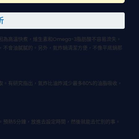
析
為高溫快煮，維生素和Omega-3脂肪酸不容易流失。
，不會油膩膩的。另外，氣炸鍋清潔方便，不像平底鍋那
取。有研究指出，氣炸比油炸減少最多80%的油脂吸收，
。預熱5分鐘，放進去設定時間，然後就能去忙別的事。