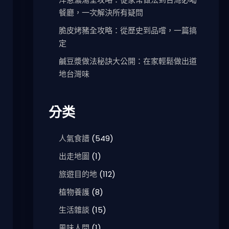
餐廳，一次解決所有疑問
脆皮烤豬全攻略：從歷史到品嚐，一篇搞
定
鹹豆漿做法秘訣大公開：在家輕鬆做出道
地台灣味
分类
人氣食譜
(549)
出走地圖
(1)
旅遊目的地
(112)
植物養護
(8)
生活雜談
(15)
風味人間
(1)