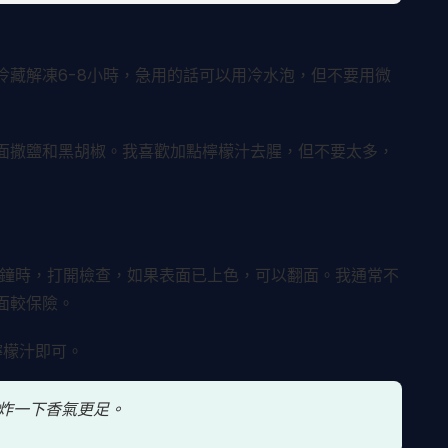
冷藏解凍6-8小時，急用的話可以用冷水泡，但不要用微
面撒鹽和黑胡椒。我喜歡加點檸檬汁去腥，但不要太多，
5分鐘時，打開檢查，如果表面已上色，可以翻面。我通常不
面較保險。
檸檬汁即可。
炸一下香氣更足。