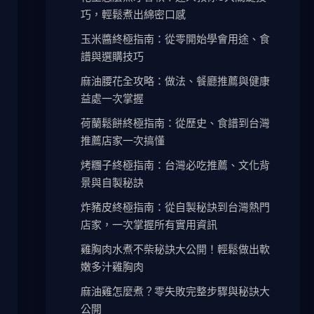
巧，輕鬆煮出綿密口感
玉米醬終極指南：從零開始學會用途、食
譜與選購技巧
麻油腰花全攻略：做法、餐廳推薦與健康
益處一次掌握
荷蘭鬆餅終極指南：從歷史、食譜到台灣
推薦店家一次搞懂
烤糰子終極指南：台灣必吃推薦、文化背
景與自製秘訣
炸豬皮終極指南：從自製秘訣到台灣熱門
店家，一次掌握所有實用資訊
雞胸肉水煮不柴秘訣大公開！輕鬆做出軟
嫩多汁雞胸肉
麻油雞怎麼煮？零失敗完整步驟與秘訣大
公開