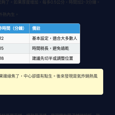
就夠了。如果厚度增加，每多0.5公分，時間加2-3分鐘。
外熟內生。
炸時間（分鐘）
備註
12
基本設定，適合大多數人
15
時間稍長，避免過乾
18
建議先切半或調整位置
，結果邊緣焦了，中心卻還有點生。後來發現是氣炸鍋熱風