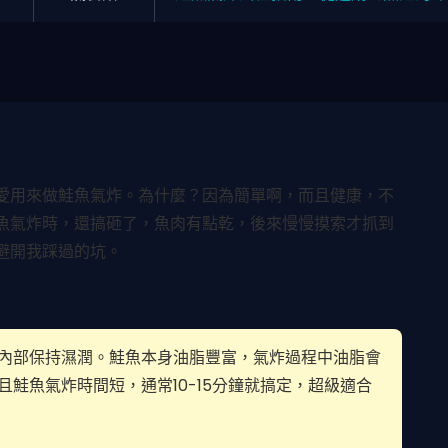
愛用來做鮭魚氣炸。為什麼？因為簡單啊，而且健康，不
魚氣炸時，還搞砸了，魚肉有點乾，後來慢慢摸索才抓到
避開我踩過的坑。
內部保持濕潤。鮭魚本身油脂豐富，氣炸過程中油脂會
鮭魚氣炸時間短，通常10-15分鐘就搞定，超級適合