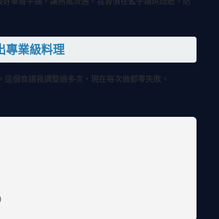
，最好單層平鋪，讓熱風流通。我習慣在籃子鋪烘焙紙，防
出專業級料理
。這個食譜我調整過多次，現在每次做都零失敗。
）