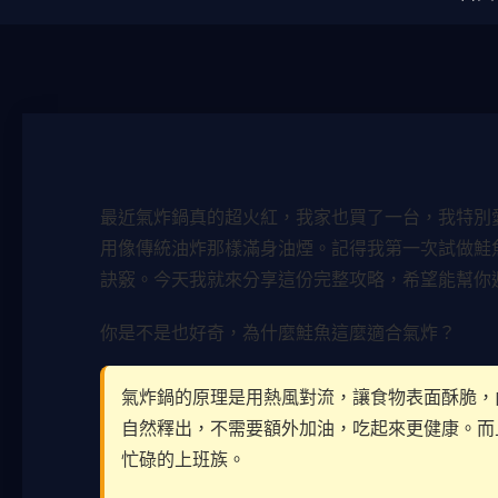
最近氣炸鍋真的超火紅，我家也買了一台，我特別
用像傳統油炸那樣滿身油煙。記得我第一次試做鮭
訣竅。今天我就來分享這份完整攻略，希望能幫你
你是不是也好奇，為什麼鮭魚這麼適合氣炸？
氣炸鍋的原理是用熱風對流，讓食物表面酥脆，
自然釋出，不需要額外加油，吃起來更健康。而且
忙碌的上班族。