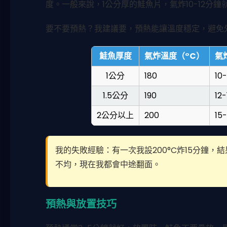
度。一般來說，1公分厚的鮭魚片，氣炸10-12分鐘
要不要預熱？我建議要，預熱能讓溫度穩定，避免
鮭魚厚度
氣炸溫度（°C）
氣
1公分
180
10-
1.5公分
190
12-
2公分以上
200
15-
我的失敗經驗：有一次我設200°C炸15分鐘
不均，現在我都會中途翻面。
預熱與放置技巧