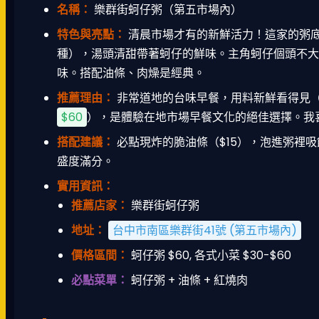
名稱：
樂群街蚵仔粥（第五市場內）
特色與亮點：
清晨市場才有的新鮮活力！這家的粥
種），湯頭清甜帶著蚵仔的鮮味。主角蚵仔個頭不大
味。搭配油條、肉燥是經典。
推薦理由：
非常道地的台味早餐，用料新鮮看得見
$60
），是體驗在地市場早餐文化的絕佳選擇。我
搭配建議：
必點現炸的脆油條（$15），泡進粥裡吸
盛度滿分。
實用資訊：
推薦店家：
樂群街蚵仔粥
地址：
台中市南區樂群街41號 (第五市場內)
價格區間：
蚵仔粥 $60, 各式小菜 $30-$60
必點菜單：
蚵仔粥 + 油條 + 紅燒肉