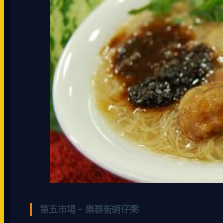
第五市場 - 樂群街蚵仔粥