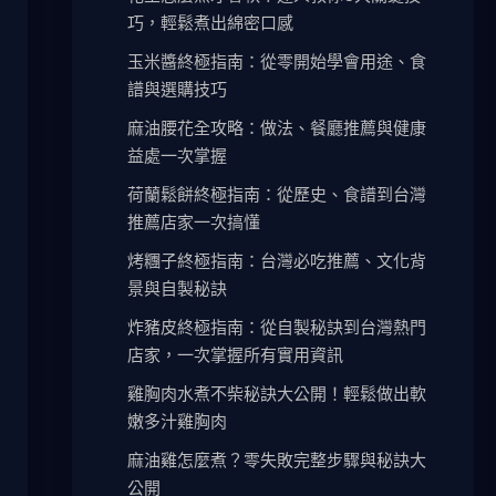
巧，輕鬆煮出綿密口感
玉米醬終極指南：從零開始學會用途、食
譜與選購技巧
麻油腰花全攻略：做法、餐廳推薦與健康
益處一次掌握
荷蘭鬆餅終極指南：從歷史、食譜到台灣
推薦店家一次搞懂
烤糰子終極指南：台灣必吃推薦、文化背
景與自製秘訣
炸豬皮終極指南：從自製秘訣到台灣熱門
店家，一次掌握所有實用資訊
雞胸肉水煮不柴秘訣大公開！輕鬆做出軟
嫩多汁雞胸肉
麻油雞怎麼煮？零失敗完整步驟與秘訣大
公開