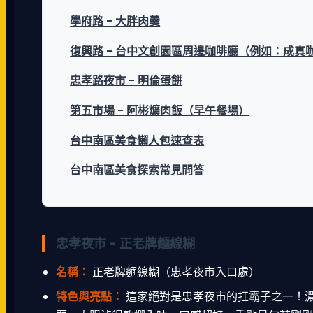
學府路 - 大胖肉羹
復興路 - 台中文創園區周邊咖啡廳（例如：成真
忠孝路夜市 - 明倫蛋餅
第五市場 - 阿彬爌肉飯（早午餐場）
台中南區美食懶人包速查表
台中南區美食探索常見問答
忠孝夜市 - 正老牌麵線糊
名稱：
正老牌麵線糊（忠孝夜市入口處）
特色與亮點：
這家絕對是忠孝夜市的扛霸子之一！