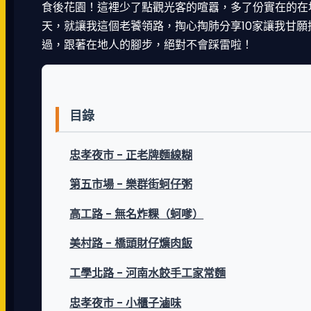
食後花園！這裡少了點觀光客的喧囂，多了份實在的在
天，就讓我這個老饕領路，掏心掏肺分享
10家讓我甘
過，跟著在地人的腳步，絕對不會踩雷啦！
目錄
忠孝夜市 - 正老牌麵線糊
第五市場 - 樂群街蚵仔粥
高工路 - 無名炸粿（蚵嗲）
美村路 - 橋頭財仔爌肉飯
工學北路 - 河南水餃手工家常麵
忠孝夜市 - 小櫃子滷味