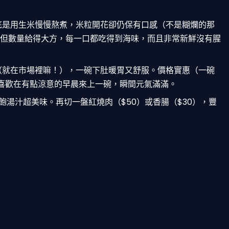
底是用生米慢慢熬煮，米粒開花卻仍保有口感（不是糊爛的那
但數量給得大方，每一口都吃得到海味，而且非常新鮮沒有腥
（就在市場裡嘛！），一碗下肚暖胃又舒服。價格實惠（一碗
喜歡在有點涼意的早晨來上一碗，瞬間元氣滿滿。
飽湯汁超美味。再切一盤紅燒肉（$50）或香腸（$30），豐