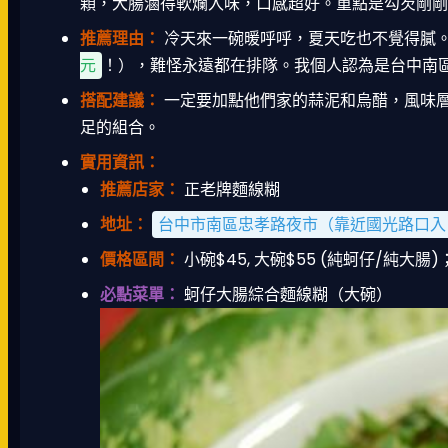
顆，大腸滷得軟爛入味，口感超好。重點是勾芡剛剛
推薦理由：
冷天來一碗暖呼呼，夏天吃也不覺得膩
元
！），難怪永遠都在排隊。我個人認為是台中南
搭配建議：
一定要加點他們家的蒜泥和烏醋，風味
足的組合。
實用資訊：
推薦店家：
正老牌麵線糊
地址：
台中市南區忠孝路夜市（靠近國光路口入
價格區間：
小碗$45, 大碗$55 (純蚵仔/純大腸
必點菜單：
蚵仔大腸綜合麵線糊（大碗）