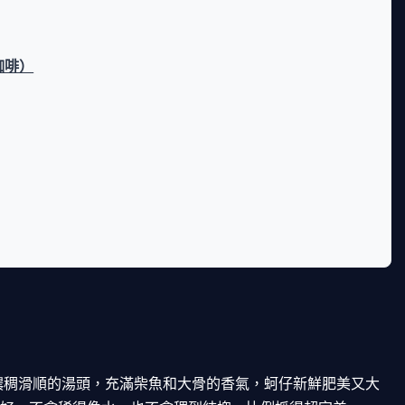
咖啡）
濃稠滑順的湯頭，充滿柴魚和大骨的香氣，蚵仔新鮮肥美又大