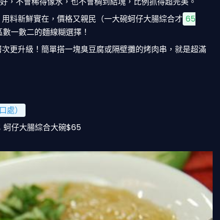
好，不會稀得像水，也不會稠到結塊，比例抓得超完美。
。用料新鮮實在，價格又親民（一大碗蚵仔大腸綜合才
65
區數一數二的麵線糊選擇！
層次更升級！簡單搭一塊臭豆腐或隔壁攤的烤肉串，就是超滿
口處）
)；蚵仔大腸綜合大碗$65