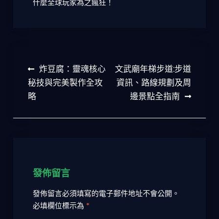
什麼全球玩家為之瘋狂！
文
炸豆腐：靈魂核心
文武廟年梯步道:步道
章
秘技與完美製作全攻
資訊、路線規劃及周
略
邊景點全指南
導
覽
發佈留言
發佈留言必須填寫的電子郵件地址不會公開。
必填欄位標示為
*