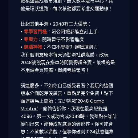
把棋盤當成城市規劃
。最大數字是市中心，其
他是環狀道路，每次移動都要考慮交通動線！
比起其他手遊，2048有三大優勢：
•
零學習門檻
：阿公阿嬤都能立刻上手
•
零壓力
：隨時暫停不影響進度
•
練腦神物
：不知不覺提升邏輯規劃力
我有個朋友原本每天通勤滑社群媒體，改玩
2048後說現在搭車時間變得超充實。最棒的是
不用課金買裝備，單純考驗策略！
講這麼多，不如你自己感受看看？我玩的這個
版本介面乾淨沒廣告，重點是
完全免費
！點下
面連結馬上開始：立即挑戰
"2048 Game
Master"
。偷偷告訴你，我現在最高紀錄是
4096。第一次成功合成2048時，我差點在咖啡
廳叫出來，那種成就感真的難形容。你可能會
想：不就數字遊戲？但等你破到1024就會懂為