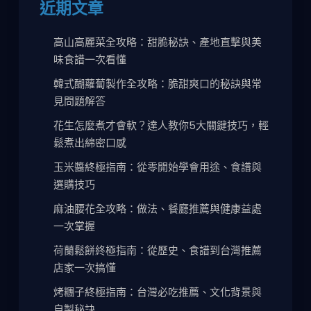
近期文章
高山高麗菜全攻略：甜脆秘訣、產地直擊與美
味食譜一次看懂
韓式醐蘿蔔製作全攻略：脆甜爽口的秘訣與常
見問題解答
花生怎麼煮才會軟？達人教你5大關鍵技巧，輕
鬆煮出綿密口感
玉米醬終極指南：從零開始學會用途、食譜與
選購技巧
麻油腰花全攻略：做法、餐廳推薦與健康益處
一次掌握
荷蘭鬆餅終極指南：從歷史、食譜到台灣推薦
店家一次搞懂
烤糰子終極指南：台灣必吃推薦、文化背景與
自製秘訣