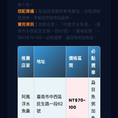
鮮十倍。
搭配建議：
配油條或鹹粥專用醬油，加點胡椒
更提鮮。早餐或宵夜時段最棒。
實用資訊：
推薦店家－「阿鳳浮水魚羹」（臺
南市中西區民生路一段62號）。價格區間：一
碗NT$70-100。必點選單：蝨目魚粥加魚皮。
必
推薦
價格區
點
地址
店家
間
選
單
蝨
目
阿鳳
臺南市中西區
魚
NT$70-
浮水
民生路一段62
粥
100
魚羹
號
加