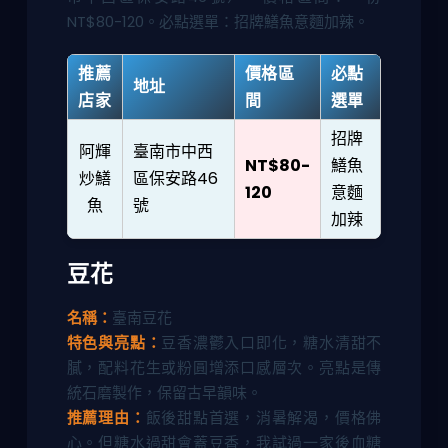
NT$80-120。必點選單：招牌鱔魚意麵加辣。
推薦
價格區
必點
地址
店家
間
選單
招牌
阿輝
臺南市中西
NT$80-
鱔魚
炒鱔
區保安路46
120
意麵
魚
號
加辣
豆花
名稱：
臺南豆花
特色與亮點：
豆香濃鬱入口即化，糖水清甜不
膩，配料花生或粉圓增添口感層次。亮點是傳
統石磨製作，保留古早韻味。
推薦理由：
飯後甜點首選，消暑解渴，價格佛
心。但糖水過甜會蓋豆香，我試過一家後血糖