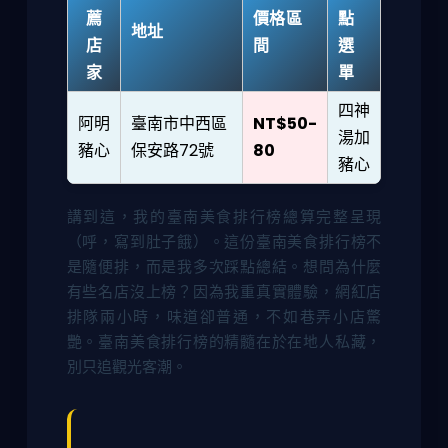
薦
價格區
點
地址
店
間
選
家
單
四神
阿明
臺南市中西區
NT$50-
湯加
豬心
保安路72號
80
豬心
講到這，我的臺南美食排行榜總算完整呈現
（呼，寫到肚子餓）。這份臺南美食排行榜不
是隨便排，而是我多次踩點總結。想問為什麼
有些名店沒上榜？因為我重真實體驗，網紅店
排隊兩小時，味道卻普通，不如巷弄小店驚
艷。臺南美食排行榜的精髓在於在地人私藏，
別只追觀光客潮。