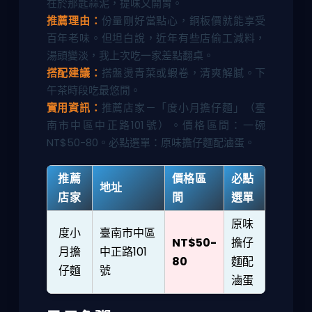
在於那匙蒜泥，提味又開胃。
推薦理由：
份量剛好當點心，銅板價就能享受
百年老味。但坦白說，近年有些店偷工減料，
湯頭變淡，我上次吃一家差點翻桌。
搭配建議：
搭盤燙青菜或蝦卷，清爽解膩。下
午茶時段吃最悠閒。
實用資訊：
推薦店家－「度小月擔仔麵」（臺
南市中區中正路101號）。價格區間：一碗
NT$50-80。必點選單：原味擔仔麵配滷蛋。
推薦
價格區
必點
地址
店家
間
選單
原味
度小
臺南市中區
NT$50-
擔仔
月擔
中正路101
80
麵配
仔麵
號
滷蛋