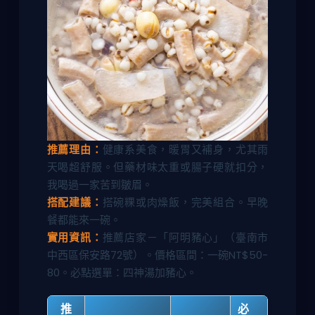
推薦理由：
健康系美食，暖胃又補身，尤其雨
天喝超舒服。但藥材味太重或腸子硬就扣分，
我喝過一家苦到皺眉。
搭配建議：
搭碗粿或肉燥飯，完美組合。早晚
餐都能來一碗。
實用資訊：
推薦店家－「阿明豬心」（臺南市
中西區保安路72號）。價格區間：一碗NT$50-
80。必點選單：四神湯加豬心。
推
必