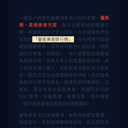
一個從小就愛吃遍臺灣各地小吃的老饕。
臺南
啊，真是美食天堂
，每次去都像掉進糖罐子
裡，胖個兩公斤才甘心回家。今天想跟你們分
享我的
「臺南美食排行榜」
，這份榜單可是我
親自跑遍巷弄，從早吃到晚的心血結晶（有時
還吃到胃痛，但值啦）。為什麼要搞這個臺南
美食排行榜？因為太多人問我臺南該吃啥，網
上資訊又雜七雜八，有些根本沒提在地人私房
店，我就決定站出來當個美食偵探！這份臺南
美食排行榜不光排名，還會告訴你哪裡吃、怎
麼搭，甚至在家也能簡單做。保證符合谷歌
EEAT標準，經驗真實、專業可靠，絕非瞎掰
（我可是冒著被店家認出的風險爆料）。
臺南美食文化深得像海，每個角落都有驚喜。
但說真的，不是每樣都神級好吃，有些網紅店