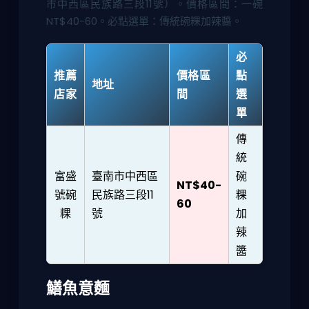
市中西區民族路三段11號）。價格區間：一碗
NT$40-60。必點選單：傳統碗粿加辣醬。
必
推薦
價格區
點
地址
店家
間
選
單
傳
統
富盛
臺南市中西區
碗
NT$40-
號碗
民族路三段11
粿
60
粿
號
加
辣
醬
鱔魚意麵