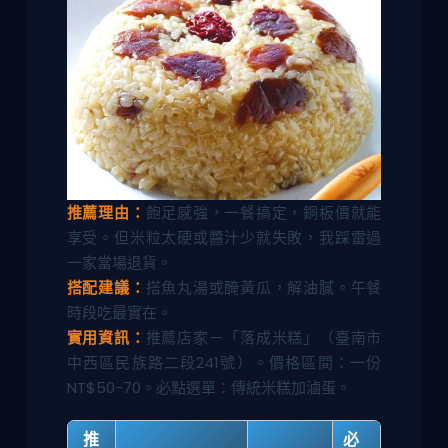
推薦理由：
飽足感強，一餐搞定，銅板價就能
享受。但米粒太硬或醬汁少就失敗，我踩雷過
一家當場退貨。
搭配建議：
搭魚丸湯或醃黃瓜，解油膩。午餐
時段吃最實在。
實用資訊：
推薦店家－「落成米糕」（臺南市
中西區民族路二段241號）。價格區間：一份
NT$50-70。必點選單：傳統米糕加滷蛋。
推
必