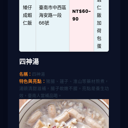
矮仔
臺南市中西區
仁
NT$60-
成蝦
海安路一段
飯
90
仁飯
66號
加
荷
包
蛋
四神湯
名稱：
四神湯
特色與亮點：
豬腸、蓮子、淮山等藥材熬煮，
湯頭清甜滋補，腸子軟嫩不腥。亮點是養生功
效，臺南人當補品喝。