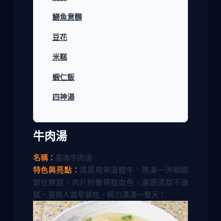
鱔魚意麵
豆花
米糕
蝦仁飯
四神湯
牛肉湯
名稱：
臺南牛肉湯
特色與亮點：
清晨現宰溫體牛，熱湯一沖瞬間
鎖住鮮甜，肉片粉嫩帶點血色，湯頭清甜不油
膩。臺南人當早餐吃，精力滿滿一整天！