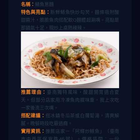
名稱：
鱔魚意麵
特色與亮點：
新鮮鱔魚快炒勾芡，麵條吸附酸
甜醬汁，脆脆魚肉搭配軟Q麵體超涮嘴。亮點是
那鍋氣十足，現炒上桌熱辣辣。
推薦理由：
臺南獨特風味，酸甜開胃適合夏
天。但部分店家用冷凍魚肉腥味重，我上次吃
一家後洗三次嘴。
搭配建議：
搭冰鎮冬瓜茶或白蘿蔔湯，清爽解
膩。晚餐時段吃最過癮。
實用資訊：
推薦店家－「阿輝炒鱔魚」（臺南
市中西區保安路46號）。價格區間：一份