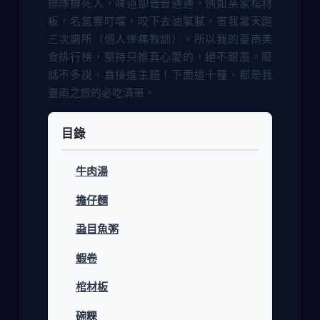
排隊排死人，味道卻普普通通。例如某家棺材
板，名氣響叮噹，咬下去油膩膩，害我當天跑
三次廁所（個人慘痛教訓）。所以我的臺南美
食排行榜，堅持只推真心愛的，絕不跟風。廢
話不多說，直接進主題！下面這十種，都是我
臺南之旅的必吃清單。
目錄
牛肉湯
擔仔麵
蝨目魚粥
蝦卷
棺材板
碗粿