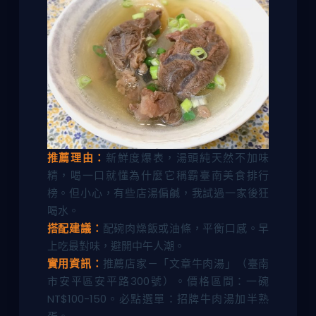
推薦理由：
新鮮度爆表，湯頭純天然不加味
精，喝一口就懂為什麼它稱霸臺南美食排行
榜。但小心，有些店湯偏鹹，我試過一家後狂
喝水。
搭配建議：
配碗肉燥飯或油條，平衡口感。早
上吃最對味，避開中午人潮。
實用資訊：
推薦店家－「文章牛肉湯」（臺南
市安平區安平路300號）。價格區間：一碗
NT$100-150。必點選單：招牌牛肉湯加半熟