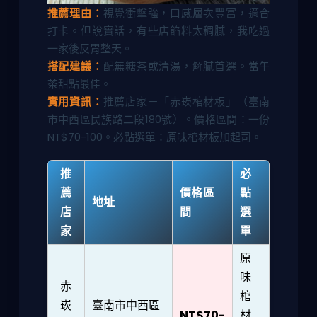
推薦理由：
視覺衝擊強，口感層次豐富，適合
打卡。但說實話，有些店餡料太稠膩，我吃過
一家後反胃整天。
搭配建議：
配無糖茶或清湯，解膩首選。當午
茶甜點最佳。
實用資訊：
推薦店家－「赤崁棺材板」（臺南
市中西區民族路二段180號）。價格區間：一份
NT$70-100。必點選單：原味棺材板加起司。
推
必
薦
價格區
點
地址
店
間
選
家
單
原
味
赤
棺
崁
臺南市中西區
NT$70-
材