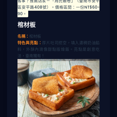
省事？推薦店家－「周氏蝦卷」（臺南市安平
區安平路408號）。價格區間：一份NT$60-
90。
棺材板
名稱：
棺材板
特色與亮點：
厚片吐司挖空，填入濃稠奶油餡
料，外酥內滑像甜點版燴飯。亮點是創意吃
法，臺南獨有！