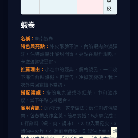
魚
皮
蝦卷
名稱：
臺南蝦卷
特色與亮點：
外皮酥脆不油，內餡蝦肉飽滿彈
牙，沾特調醬汁酸甜開胃。亮點在現炸現吃，
卡滋聲響徹雲霄。
推薦理由：
小吃中的經典，價格親民，一口咬
下海洋鮮味爆棚。但警告，冷掉就變硬，我上
次外帶回家悔不當初。
搭配建議：
搭碗魚丸湯或冰紅茶，中和油炸
感。當下午點心最適合。
實用資訊：
DIY提示－家常做法：蝦仁剁碎混絞
肉，包春捲皮炸金黃。簡易食譜：5步驟完成！
1. 拌餡料（蝦、肉、調味），2. 包入春捲皮，3.
熱油中火炸，4. 翻面至酥脆，5. 瀝油上桌。
想