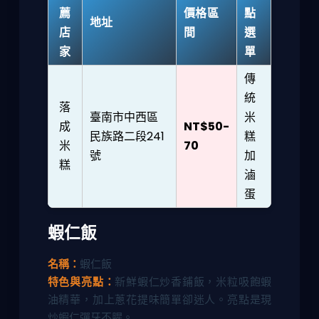
薦
價格區
點
地址
店
間
選
家
單
傳
統
落
臺南市中西區
米
成
NT$50-
民族路二段241
糕
米
70
號
加
糕
滷
蛋
蝦仁飯
名稱：
蝦仁飯
特色與亮點：
新鮮蝦仁炒香鋪飯，米粒吸飽蝦
油精華，加上蔥花提味簡單卻迷人。亮點是現
炒蝦仁彈牙不腥。