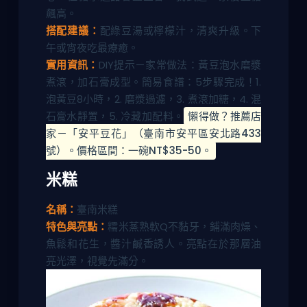
飆高。
搭配建議：
配綠豆湯或檸檬汁，清爽升級。下
午或宵夜吃最療癒。
實用資訊：
DIY提示－家常做法：黃豆泡水磨漿
煮滾，加石膏成型。簡易食譜：5步驟完成！1.
泡黃豆8小時，2. 磨漿過濾，3. 煮滾加糖，4. 混
石膏水靜置，5. 冷藏加配料。
懶得做？推薦店
家－「安平豆花」（臺南市安平區安北路433
號）。價格區間：一碗NT$35-50。
米糕
名稱：
臺南米糕
特色與亮點：
糯米蒸熟軟Q不黏牙，鋪滿肉燥、
魚鬆和花生，醬汁鹹香誘人。亮點在於那層油
亮光澤，視覺先滿分。