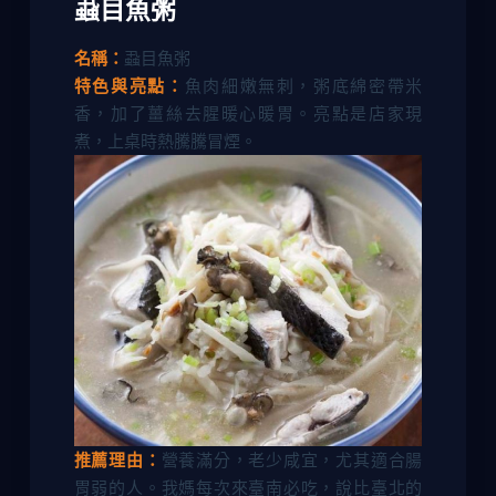
蝨目魚粥
名稱：
蝨目魚粥
特色與亮點：
魚肉細嫩無刺，粥底綿密帶米
香，加了薑絲去腥暖心暖胃。亮點是店家現
煮，上桌時熱騰騰冒煙。
推薦理由：
營養滿分，老少咸宜，尤其適合腸
胃弱的人。我媽每次來臺南必吃，說比臺北的