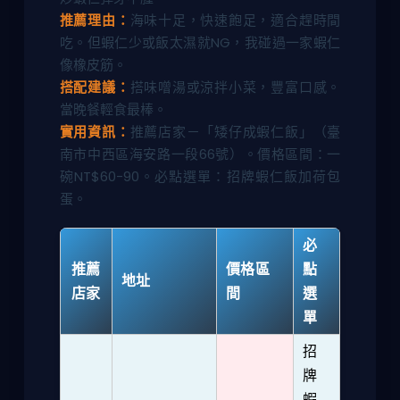
推薦理由：
海味十足，快速飽足，適合趕時間
吃。但蝦仁少或飯太濕就NG，我碰過一家蝦仁
像橡皮筋。
搭配建議：
搭味噌湯或涼拌小菜，豐富口感。
當晚餐輕食最棒。
實用資訊：
推薦店家－「矮仔成蝦仁飯」（臺
南市中西區海安路一段66號）。價格區間：一
碗NT$60-90。必點選單：招牌蝦仁飯加荷包
蛋。
必
推薦
價格區
點
地址
店家
間
選
單
招
牌
蝦