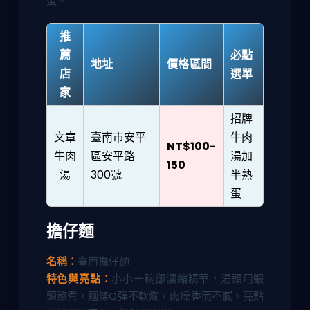
蛋。
推
薦
必點
地址
價格區間
店
選單
家
招牌
文章
臺南市安平
牛肉
NT$100-
牛肉
區安平路
湯加
150
湯
300號
半熟
蛋
擔仔麵
名稱：
臺南擔仔麵
特色與亮點：
小小一碗卻濃縮精華，湯頭用蝦
頭熬煮，麵條Q彈不軟爛，肉燥香而不膩。亮點