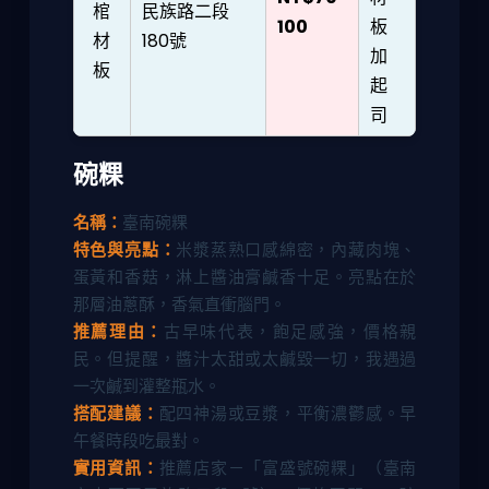
棺
民族路二段
100
板
材
180號
加
板
起
司
碗粿
名稱：
臺南碗粿
特色與亮點：
米漿蒸熟口感綿密，內藏肉塊、
蛋黃和香菇，淋上醬油膏鹹香十足。亮點在於
那層油蔥酥，香氣直衝腦門。
推薦理由：
古早味代表，飽足感強，價格親
民。但提醒，醬汁太甜或太鹹毀一切，我遇過
一次鹹到灌整瓶水。
搭配建議：
配四神湯或豆漿，平衡濃鬱感。早
午餐時段吃最對。
實用資訊：
推薦店家－「富盛號碗粿」（臺南