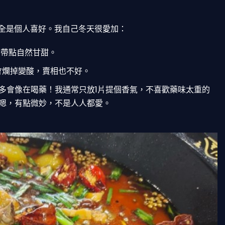
全是個人喜好。我自己冬天很愛加：
會帶點自然甘甜。
會爛掉變酸，賣相也不好。
多會像在喝藥！我通常只放1片提個香氣，不喜歡藥味太重的
.嗯，有點微妙，不是人人都愛。