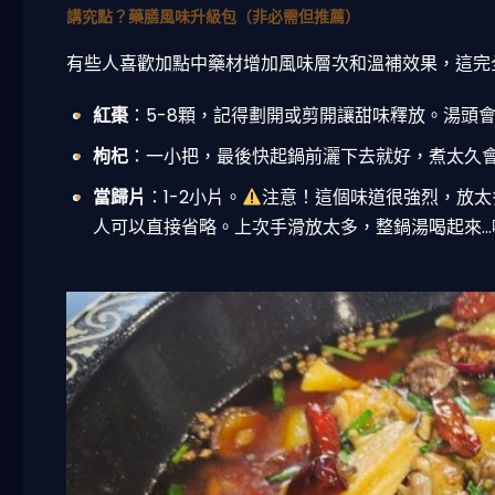
講究點？藥膳風味升級包（非必需但推薦）
有些人喜歡加點中藥材增加風味層次和溫補效果，這完
紅棗
：5-8顆，記得劃開或剪開讓甜味釋放。湯頭
枸杞
：一小把，最後快起鍋前灑下去就好，煮太久
當歸片
：1-2小片。
注意！這個味道很強烈，放太
人可以直接省略。上次手滑放太多，整鍋湯喝起來..