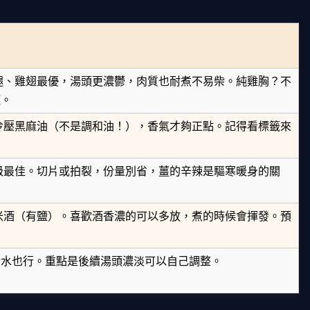
腿、雞翅最優，湯頭更濃鬱，肉質也耐煮不易柴。純雞胸？不
澀。
冷壓黑麻油（不是調和油！），香氣才夠正點。記得看標籤來
級最佳。切片或拍裂，份量別省，薑的辛辣是驅寒暖身的關
米酒（有鹽）。喜歡酒香濃的可以多放，煮的時候會揮發。預
清水也行。重點是後續湯頭濃淡可以自己調整。