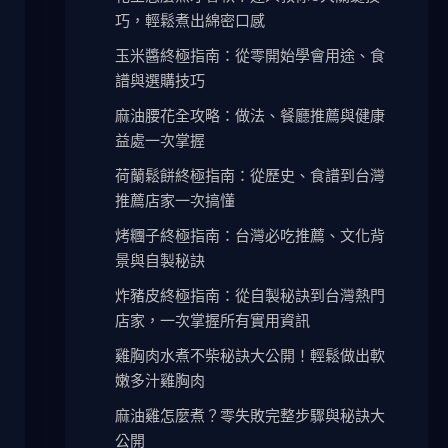
巧，輕鬆煮出綿密口感
玉米醬終極指南：從零開始學會用途、食
譜與選購技巧
麻油腰花全攻略：做法、餐廳推薦與健康
益處一次掌握
荷蘭鬆餅終極指南：從歷史、食譜到台灣
推薦店家一次搞懂
烤糰子終極指南：台灣必吃推薦、文化背
景與自製秘訣
炸豬皮終極指南：從自製秘訣到台灣熱門
店家，一次掌握所有實用資訊
雞胸肉水煮不柴秘訣大公開！輕鬆做出軟
嫩多汁雞胸肉
麻油雞怎麼煮？零失敗完整步驟與秘訣大
公開