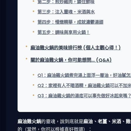
第二步：煎炒雞肉，鎖住鮮味
第三步：注入靈魂 - 米酒與水
第四步：慢燉精華，成就濃鬱湯頭
第五步：調味與享用火鍋！
麻油雞火鍋的美味排行榜 (個人主觀心得！)
關於麻油雞火鍋，你可能想問... (Q&A)
Q1：麻油雞火鍋煮完湯上面浮一層油，好油膩怎
Q2：家裡有人不喝酒精，麻油雞火鍋可以不加
Q3：麻油雞火鍋的湯底可以事先做好冰起來嗎
麻油雞火鍋
的靈魂，說到底就是
麻油、老薑、米酒、雞
的（當然，你可以根據喜好微調）：