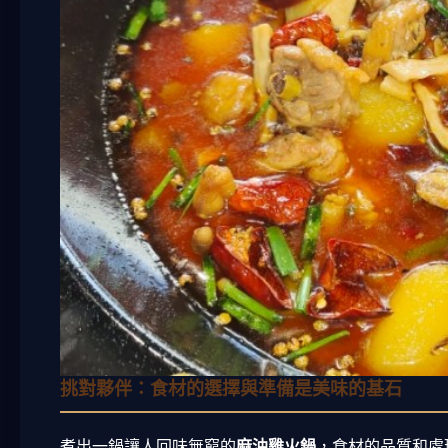
挑對夥伴：食材的選擇與準備是美味的基石
煮出一鍋讓人回味無窮的
麻油雞火鍋
，食材的品質和處