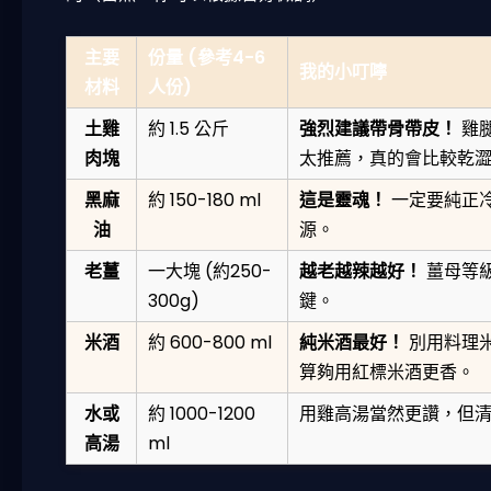
主要
份量 (參考4-6
我的小叮嚀
材料
人份)
土雞
約 1.5 公斤
強烈建議帶骨帶皮！
雞
肉塊
太推薦，真的會比較乾
黑麻
約 150-180 ml
這是靈魂！
一定要純正
油
源。
老薑
一大塊 (約250-
越老越辣越好！
薑母等
300g)
鍵。
米酒
約 600-800 ml
純米酒最好！
別用料理
算夠用紅標米酒更香。
水或
約 1000-1200
用雞高湯當然更讚，但
高湯
ml