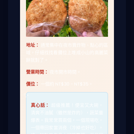
地址：
通常集中在夜市賣炸物、點心的區
域，仔細找找看攤位上堆成小山的高麗菜
餅就對了。
營業時間：
夜市開市時間。
價位：
一個約 NT$30 - NT$35。
真心話：
超級推薦！便宜又大碗，
清爽不油膩（雖然是炸的），蔬菜量
爆表。我常常買兩個，一個現場吃，
一個帶回家當消夜（冷掉也好吃）。