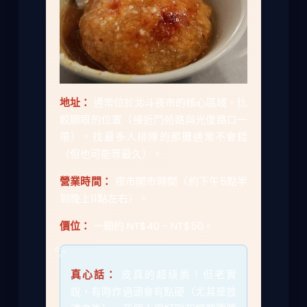
地址：
通常位於北斗夜市的核心區域，比
較顯眼的位置（接近鬥苑路與光復路口一
帶）。找最多人排隊的那攤通常不會錯
（但也可能等最久）。
營業時間：
夜市開市時間（約下午5點半
到晚上11點左右）。
價位：
一顆約 NT$40 - NT$50。
真心話：
皮真的超級脆！但老實
說，有時炸過頭會有點硬（尤其是放