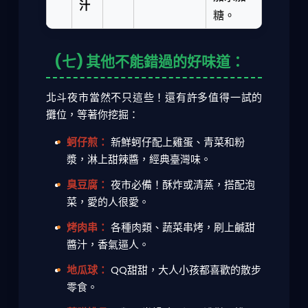
汁
糖。
(七) 其他不能錯過的好味道：
北斗夜市當然不只這些！還有許多值得一試的
攤位，等著你挖掘：
蚵仔煎：
新鮮蚵仔配上雞蛋、青菜和粉
漿，淋上甜辣醬，經典臺灣味。
臭豆腐：
夜市必備！酥炸或清蒸，搭配泡
菜，愛的人很愛。
烤肉串：
各種肉類、蔬菜串烤，刷上鹹甜
醬汁，香氣逼人。
地瓜球：
QQ甜甜，大人小孩都喜歡的散步
零食。