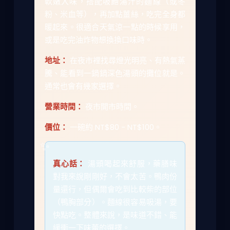
軟嫩入味，搭配吸飽湯汁的麵線（或冬
粉、米血等），再加點薑絲，吃完全身都
暖起來。很適合天氣涼一點的時候享用，
或是吃完油炸物想換換口味時。
地址：
在夜市裡找尋燈光明亮、有熱氣蒸
騰、能看到一鍋鍋深色湯頭的攤位就是。
通常也會有幾家選擇。
營業時間：
夜市開市時間。
價位：
一碗約 NT$80 - NT$100。
真心話：
湯頭喝起來舒服，藥膳味
對我來說剛剛好，不會太苦。鴨肉份
量還行，但偶爾會吃到比較柴的部位
（鴨胸部分）。麵線很容易吸湯，要
快點吃。整體來說，是味道不錯、能
緩衝一下味蕾的選擇。