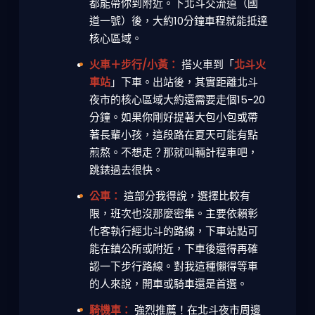
都能帶你到附近。下北斗交流道（國
道一號）後，大約10分鐘車程就能抵達
核心區域。
火車＋步行/小黃：
搭火車到「
北斗火
車站
」下車。出站後，其實距離北斗
夜市的核心區域大約還需要走個15-20
分鐘。如果你剛好提著大包小包或帶
著長輩小孩，這段路在夏天可能有點
煎熬。不想走？那就叫輛計程車吧，
跳錶過去很快。
公車：
這部分我得說，選擇比較有
限，班次也沒那麼密集。主要依賴彰
化客執行經北斗的路線，下車站點可
能在鎮公所或附近，下車後還得再確
認一下步行路線。對我這種懶得等車
的人來說，開車或騎車還是首選。
騎機車：
強烈推薦！在北斗夜市周邊