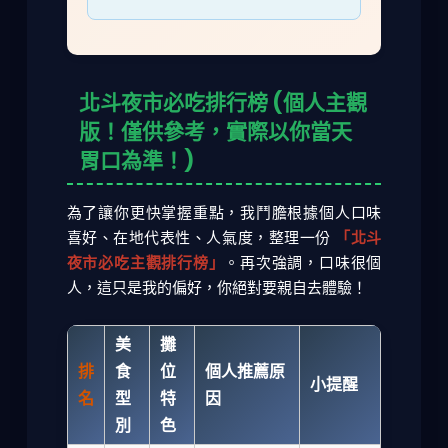
北斗夜市必吃排行榜 (個人主觀
版！僅供參考，實際以你當天
胃口為準！)
為了讓你更快掌握重點，我鬥膽根據個人口味
喜好、在地代表性、人氣度，整理一份
「北斗
夜市必吃主觀排行榜」
。再次強調，口味很個
人，這只是我的偏好，你絕對要親自去體驗！
美
攤
排
食
位
個人推薦原
小提醒
名
型
特
因
別
色