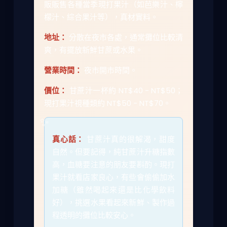
販販售各種當季現打果汁（如芭樂汁、檸
檬汁、綜合果汁等），真材實料。
地址：
分散在夜市各處，通常攤位比較清
爽，有擺放新鮮甘蔗或水果。
營業時間：
夜市開市時間。
價位：
甘蔗汁一杯約 NT$40 - NT$50；
現打果汁視種類約 NT$50 - NT$70。
真心話：
甘蔗汁真的很解渴，甜度
自然。但要記得，純甘蔗汁升糖指數
高，血糖要注意的朋友要斟酌。現打
果汁就看店家良心，有些會偷偷加水
加糖（雖然喝起來還是比化學飲料
好），挑選水果看起來新鮮、製作過
程透明的攤位比較安心。