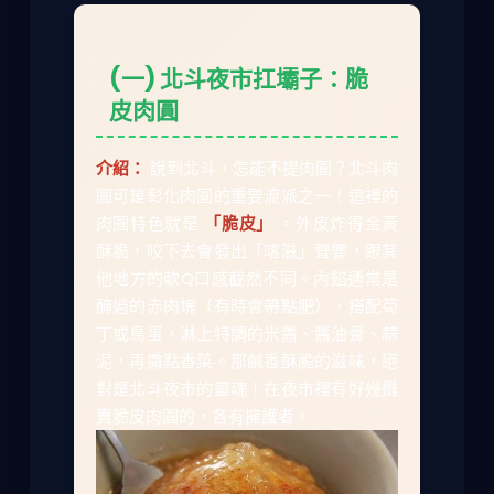
(一) 北斗夜市扛壩子：脆
皮肉圓
介紹：
說到北斗，怎能不提肉圓？北斗肉
圓可是彰化肉圓的重要流派之一！這裡的
肉圓特色就是
「脆皮」
。外皮炸得金黃
酥脆，咬下去會發出「喀滋」聲響，跟其
他地方的軟Q口感截然不同。內餡通常是
醃過的赤肉塊（有時會帶點肥），搭配筍
丁或鳥蛋，淋上特調的米醬、醬油膏、蒜
泥，再撒點香菜。那鹹香酥脆的滋味，絕
對是北斗夜市的靈魂！在夜市裡有好幾攤
賣脆皮肉圓的，各有擁護者。