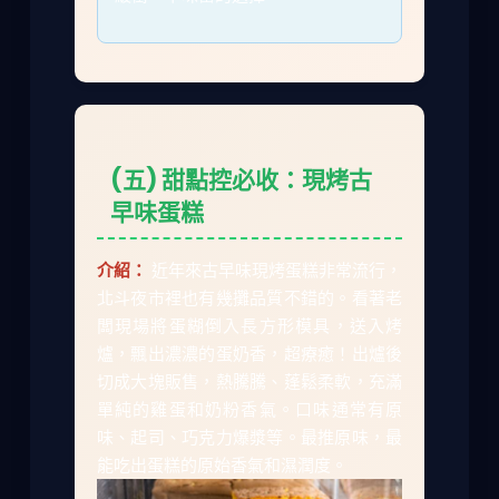
(五) 甜點控必收：現烤古
早味蛋糕
介紹：
近年來古早味現烤蛋糕非常流行，
北斗夜市裡也有幾攤品質不錯的。看著老
闆現場將蛋糊倒入長方形模具，送入烤
爐，飄出濃濃的蛋奶香，超療癒！出爐後
切成大塊販售，熱騰騰、蓬鬆柔軟，充滿
單純的雞蛋和奶粉香氣。口味通常有原
味、起司、巧克力爆漿等。最推原味，最
能吃出蛋糕的原始香氣和濕潤度。