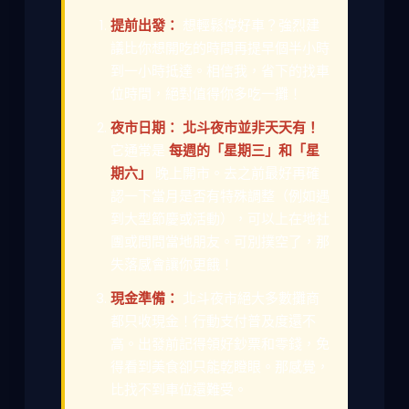
提前出發：
想輕鬆停好車？強烈建
議比你想開吃的時間再提早個半小時
到一小時抵達。相信我，省下的找車
位時間，絕對值得你多吃一攤！
夜市日期：
北斗夜市並非天天有！
它通常是
每週的「星期三」和「星
期六」
晚上開市。去之前最好再確
認一下當月是否有特殊調整（例如遇
到大型節慶或活動），可以上在地社
團或問問當地朋友。可別撲空了，那
失落感會讓你更餓！
現金準備：
北斗夜市絕大多數攤商
都只收現金！行動支付普及度還不
高。出發前記得領好鈔票和零錢，免
得看到美食卻只能乾瞪眼。那感覺，
比找不到車位還難受。