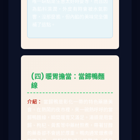
唯一缺點是生意太好時要等，而且因
為餡料濕潤，外皮有時會被水氣影
響，沒那麼脆，但內餡的美味完全彌
補了這點。
(四) 暖胃擔當：當歸鴨麵
線
介紹：
當歸鴨是彰化一帶的特色藥膳美
食。在熱鬧的夜市裡，來一碗熱呼呼的當
歸鴨麵線，瞬間暖胃又滿足。湯頭是用當
歸、枸杞、黃耆等中藥材熬煮，帶著甘醇
的藥香卻不會過於厚重。鴨肉通常燉煮得