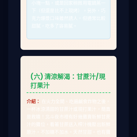
小塊一點，或是回家稍微用電鍋蒸一
下（但還是比不上現烤）。另外，巧
克力爆漿口味雖然誘人，但通常比較
甜膩，吃多了容易膩。
(六) 清涼解渴：甘蔗汁/現
打果汁
介紹：
在火力全開、吃遍鹹食炸物之後，
一杯冰涼清甜的甘蔗汁或現打果汁，簡直
是救贖！北斗夜市裡有好幾攤賣新鮮甘蔗
汁的攤位，看著甘蔗送入榨汁機壓出新鮮
原汁，不加糖不加水，天然甘甜。也有攤