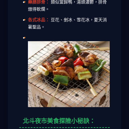
藥膳排骨：
類似當歸鴨，湯頭濃鬱，排骨
燉得軟爛。
各式冰品：
豆花、剉冰、雪花冰，夏天消
暑聖品。
北斗夜市美食探險小秘訣：