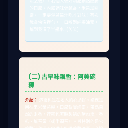
涼之後），我個人偏好剛起鍋熱騰騰
的口感。內餡調味偏鹹香，米醬是關
鍵，一定要混著醬汁吃才對味！有次
我貪快沒拌勻，一口咬到純醬油膏，
鹹到我灌了半瓶水...(苦笑)
(二) 古早味飄香：阿美碗
粿
介紹：
這攤也是在地人的心頭好。碗粿是
用在來米漿蒸製，口感紮實綿密，帶點自
然的米香。裡麵包著醃製過的豬肉塊、香
菇、鹹蛋黃（或半顆蛋）。最特別的是它