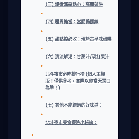
(三) 爆漿邪惡點心：高麗菜餅
(四) 暖胃擔當：當歸鴨麵線
(五) 甜點控必收：現烤古早味蛋糕
(六) 清涼解渴：甘蔗汁/現打果汁
北斗夜市必吃排行榜 (個人主觀
版！僅供參考，實際以你當天胃口
為準！)
(七) 其他不能錯過的好味道：
北斗夜市美食探險小秘訣：