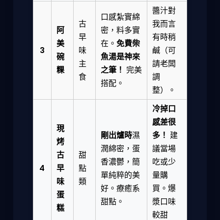
醬汁對
口感紮實綿
古
我而言
阿
密，料多實
早
有時稍
美
在。
免費柴
3
味
鹹（可
碗
魚湯是神來
主
請老闆
粿
之筆！
完美
食
調
搭配。
整）。
冷掉口
感差很
現
剛出爐時
濕
多！
建
烤
潤綿密，蛋
議當場
古
甜
香濃鬱，簡
吃或少
4
早
點
單純粹的美
量購
味
類
好。療癒系
買。爆
蛋
甜點。
漿口味
糕
較甜