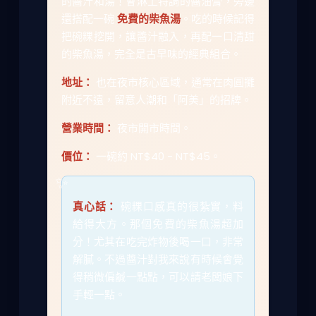
的醬汁和湯！會淋上特調的醬油膏，旁邊
還搭配一碗
免費的柴魚湯
。吃的時候記得
把碗粿挖開，讓醬汁融入，再配一口清甜
的柴魚湯，完全是古早味的經典組合。
地址：
也在夜市核心區域，通常在肉圓攤
附近不遠，留意人潮和「阿美」的招牌。
營業時間：
夜市開市時間。
價位：
一碗約 NT$40 - NT$45。
真心話：
碗粿口感真的很紮實，料
給得大方。那個免費的柴魚湯超加
分！尤其在吃完炸物後喝一口，非常
解膩。不過醬汁對我來說有時候會覺
得稍微偏鹹一點點，可以請老闆娘下
手輕一點。