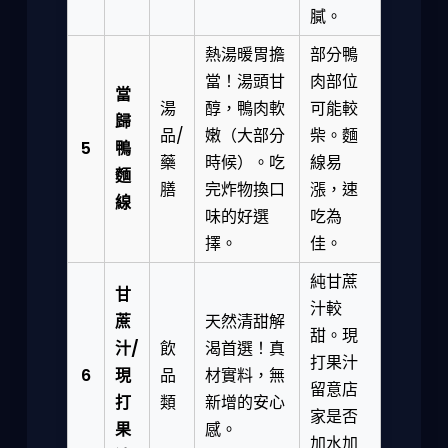
膩。
熱湯暖胃擔
部分鴨
當！湯頭甘
肉部位
當
湯
醇，鴨肉軟
可能較
歸
品/
嫩（大部分
柴。麵
5
鴨
藥
時候）。吃
線易
麵
膳
完炸物換口
漲，速
線
味的好選
吃為
擇。
佳。
純甘蔗
甘
汁較
蔗
天然清甜解
甜。現
汁/
飲
渴首選！真
打果汁
6
現
品
材實料，無
留意店
打
類
新增的安心
家是否
果
感。
加水加