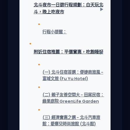
北斗夜市一日遊行程規劃：白天玩北
斗，晚上吃夜市
行程小提醒：
附近住宿推薦：平價實惠，吃飽睡好
(一) 北斗住宿首選：便捷商旅風 -
富域文旅 (Fu Yu Hotel)
(二) 親子友善空間大 - 田尾民宿：
綠果庭院 GreenLife Garden
(三) 經濟實惠之選 - 北斗汽車旅
館：愛摩兒時尚旅館 (北斗館)