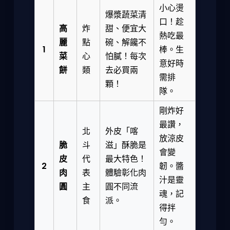
小心燙
爆漿蔬菜清
口！趁
高
炸
甜、便宜大
熱吃最
麗
點
碗、解饞不
1
棒。生
菜
心
怕膩！每次
意好時
餅
類
去必買兩
需排
顆！
隊。
剛炸好
最讚，
北
外皮「喀
放涼皮
脆
斗
滋」酥脆是
會變
皮
代
最大特色！
2
韌。醬
肉
表
體驗彰化肉
汁是靈
圓
主
圓不同流
魂，記
食
派。
得拌
勻。