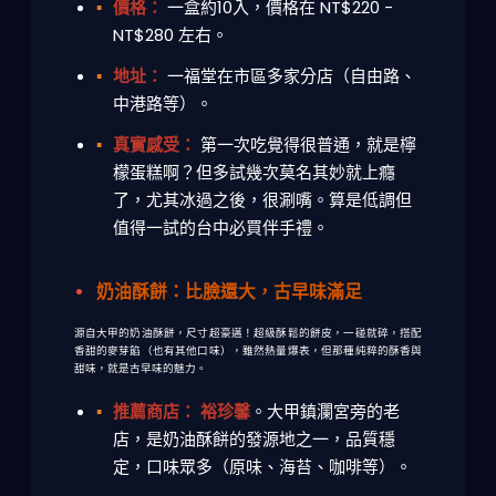
價格：
一盒約10入，價格在 NT$220 -
NT$280 左右。
地址：
一福堂在市區多家分店（自由路、
中港路等）。
真實感受：
第一次吃覺得很普通，就是檸
檬蛋糕啊？但多試幾次莫名其妙就上癮
了，尤其冰過之後，很涮嘴。算是低調但
值得一試的
台中必買伴手禮
。
奶油酥餅：比臉還大，古早味滿足
源自大甲的奶油酥餅，尺寸超豪邁！超級酥鬆的餅皮，一碰就碎，搭配
香甜的麥芽餡（也有其他口味），雖然熱量爆表，但那種純粹的酥香與
甜味，就是古早味的魅力。
推薦商店：
裕珍馨
。大甲鎮瀾宮旁的老
店，是奶油酥餅的發源地之一，品質穩
定，口味眾多（原味、海苔、咖啡等）。