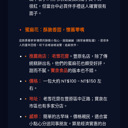
很紅，但當
台中必買伴手禮
送人確實很有
面子。
蜜麻花：酥脆香甜，懷舊零嘴
這款裹著麥芽糖漿的酥脆小點心，甜甜鹹鹹（通常會撒點鹽），是很多
人的童年回憶。咬下去喀滋喀滋響，追劇良伴。
推薦商店：
老雪花齋
。豐原名店，除了傳
統糕餅出名，他們的蜜麻花也頗受好評，
甜而不膩。
寶泉食品
的版本也不錯。
價格：
一包大約 NT$100 - NT$150 左
右。
地址：
老雪花齋在豐原區中正路；寶泉在
市區也有多家分店。
感想：
簡單的古早味，價格親民，適合當
小點心分送同事朋友。算是經濟實惠的
台