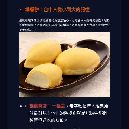
檸檬餅：台中人從小到大的記憶
這款看起來像小菠蘿麵包的黃澄澄點心，可是台中人獨有的驕傲！鬆軟
的蛋糕體裹上清爽微酸的檸檬口味糖霜，吃起來完全不會膩，很適合當
下午茶點心。
推薦商店：
一福堂
。老字號招牌，經典原
味最對味！他們的檸檬餅就是記憶中那個
樸實但好吃的味道。