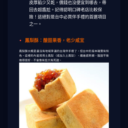
皮厚餡少又乾，價錢也沒便宜到哪去，帶
回去超尷尬。記得認明口碑老店比較保
險！這絕對是
台中必買伴手禮
的首選項目
之一。
鳳梨酥：酸甜果香，老少咸宜
鳳梨酥大概是最沒有地域爭議的台灣伴手禮了，但台中的版本確實有特
色。這裡的內餡常用土鳳梨（或加入土鳳梨），纖維感明顯，酸甜平衡
做得很好，不會像有些只有死甜。