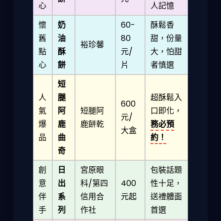
心
人記憶
懷
奶
60-
酥鬆香
舊
油
80
甜，份量
裕珍馨
點
酥
元/
大，怕甜
心
餅
片
者慎選
短
人
腿
超酥鬆入
600
氣
阿
短腿阿
口即化，
元/
爆
鹿
鹿餅乾
務必預
大盒
品
曲
約！
奇
創
日
宮原眼
包裝話題
意
出
科/第四
400
性十足，
伴
系
信用合
元起
送禮體面
手
列
作社
首選