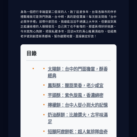
身為一個把行李箱當第二個家的人，跑了這麼多年，台灣各縣市的伴手
禮戰場我可是熟門熟路。台中啊，真的是個寶庫！每次朋友問我「
台中
必買伴手禮
」該帶什麼回去，我總能滔滔不絕講上大半天。但要說到真
正能讓收禮的人眼睛發亮、自己買了也不後悔的，那還真得好好挑選。
今天就掏心掏肺，把我私藏多年、回訪N次的真心推薦清給你，從經典
老字號到創意新秀都有，幫你避開地雷，直接鎖定好貨！
目錄
太陽餅：台中的門面擔當，酥香
經典
鳳梨酥：酸甜果香，老少咸宜
芋頭酥：紫色旋風，香濃綿密
檸檬餅：台中人從小到大的記憶
奶油酥餅：比臉還大，古早味滿
足
短腿阿鹿餅乾：超人氣排隊曲奇