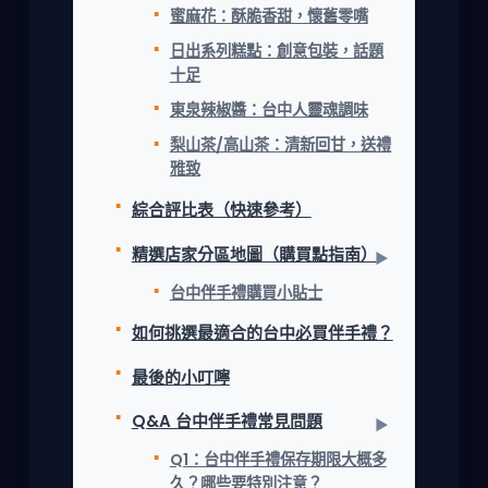
蜜麻花：酥脆香甜，懷舊零嘴
日出系列糕點：創意包裝，話題
十足
東泉辣椒醬：台中人靈魂調味
梨山茶/高山茶：清新回甘，送禮
雅致
綜合評比表（快速參考）
精選店家分區地圖（購買點指南）
台中伴手禮購買小貼士
如何挑選最適合的台中必買伴手禮？
最後的小叮嚀
Q&A 台中伴手禮常見問題
Q1：台中伴手禮保存期限大概多
久？哪些要特別注意？