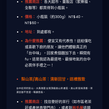
推薦商店：
各大超市、量販店（家樂福、
全聯等）都買得到小瓶裝。
價格：
小瓶裝（約300g） NT$40 -
NT$60。
地址：
到處都有。
為什麼推薦：
便宜又有代表性！送給懂吃
或喜歡下廚的朋友，讓他們體驗真正的
「台中味」，回家煮個麵加下去，瞬間有
fu。這是我認為最道地、最接地氣的
台中
必買伴手禮
之一！
梨山茶/高山茶：清新回甘，送禮雅致
台中近郊的梨山、大禹嶺是台灣頂級高山茶產區。高山茶氣味清香，茶
湯甘甜不苦澀，喉韻悠長。
推薦商店：
找信譽好的茶行（如市區老茶
莊或產地直營門市），或者到
裕毛屋
這類