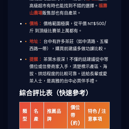
高級超市有時也能找到不錯的選擇。
福壽
山農場
販售部也有自產茶。
價格：
價格範圍極廣，從平價 NT$500/
斤 到頂級比賽茶上萬都有。
地址：
台中有許多茶莊（如中清路、五權
西路一帶），購買前建議多做功課比較。
提醒：
茶葉水很深！不懂的話建議從中等
價位或信譽商家入手，清楚標示產區、海
拔、烘焙程度的比較可靠。送給長輩或愛
茶人士，是高雅的
台中必買伴手禮
。
綜合評比表（快速參考）
價位
類
名
推薦品
特色 / 注
帶
型
產
牌
意事項
(約)