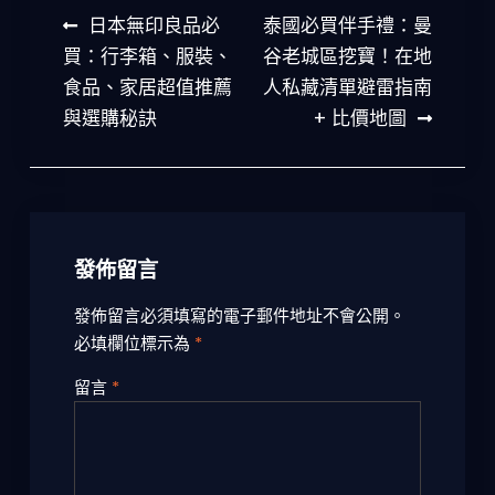
文
日本無印良品必
泰國必買伴手禮：曼
章
買：行李箱、服裝、
谷老城區挖寶！在地
食品、家居超值推薦
人私藏清單避雷指南
導
與選購秘訣
+ 比價地圖
覽
發佈留言
發佈留言必須填寫的電子郵件地址不會公開。
必填欄位標示為
*
留言
*