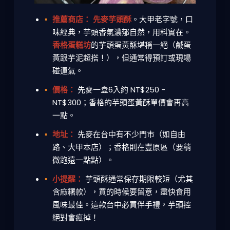
推薦商店：
先麥芋頭酥
。大甲老字號，口
味經典，芋頭香氣濃郁自然，用料實在。
香格蛋糕坊
的芋頭蛋黃酥堪稱一絕（鹹蛋
黃跟芋泥超搭！），但通常得預訂或現場
碰運氣。
價格：
先麥一盒6入約 NT$250 -
NT$300；香格的芋頭蛋黃酥單價會再高
一點。
地址：
先麥在台中有不少門市（如自由
路、大甲本店）；香格則在豐原區（要稍
微跑遠一點點）。
小提醒：
芋頭酥通常保存期限較短（尤其
含麻糬款），買的時候要留意，盡快食用
風味最佳。這款
台中必買伴手禮
，芋頭控
絕對會瘋掉！