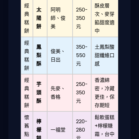
經
酥皮層
太
阿明
250-
典
次、麥芽
陽
師、俊
350
糕
餡甜度適
餅
美
元
餅
中
經
鳳
350-
土鳳梨酸
典
俊美、
梨
550
甜纖維口
糕
日出
酥
元
感
餅
經
香濃綿
芋
250-
典
先麥、
密，冷藏
頭
350
糕
香格
更佳，保
酥
元
餅
存期短
懷
鬆軟蛋糕
檸
220-
舊
+檸檬糖
檬
一福堂
280
點
霜，台中
餅
元