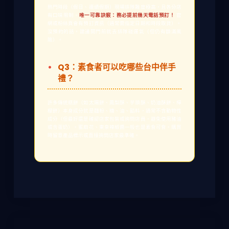
熱門時段（假日、連續假期）現場排隊難度極高，且各分店
有口味限制。
唯一可靠訣竅：務必提前幾天電話預訂！
官
網或粉絲頁會有預訂資訊（通常需指定日期和時段取貨）。
沒預約的話，建議開門前就去排隊碰運氣（但仍有額滿風
險）。
Q3：素食者可以吃哪些台中伴手
禮？
許多傳統糕餅（如太陽餅、鳳梨酥、芋頭酥、奶油酥餅、檸
檬餅）本身成分就是麵粉、糖、油、餡料，通常不含動物性
成分（但最好還是確認店家包裝或詢問店員，避免使用豬油
或含蛋奶）。蜜麻花、東泉辣椒醬一般也是素食可食。購買
時留意產品標示或直接詢問店家最準確。