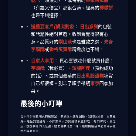
乾
（但須預訂）、或特別的
東泉辣椒醬
（有趣又便宜）都很合適。經典的
檸檬餅
也是不錯選擇。
送重要客戶/講究對象：
日出系列
的包裝
和話題性絕對首選，收到會覺得很有心
意。品質好的
梨山茶
也是雅致之選。
先麥
芋頭酥
或
香格蛋黃酥
精緻度也不錯。
自家人享用：
真心喜歡吃什麼就買什麼！
芋頭酥
（我必買）、
短腿阿鹿
（預約成功
的話）、或買個豪華的
日出乳酪蛋糕
犒賞
自己都很棒。別忘了順手帶瓶
東泉
回家加
菜。
最後的小叮嚀
台中伴手禮戰場真的很豐富，多到讓人選擇困難。我的原則是：與其亂
買一堆品質普通的，不如集中火力買幾樣真正好吃、有口碑的。買之
前，想想收禮的人是誰？他們喜歡什麼口味？這樣挑選
台中必買伴手禮
才不容易失手。