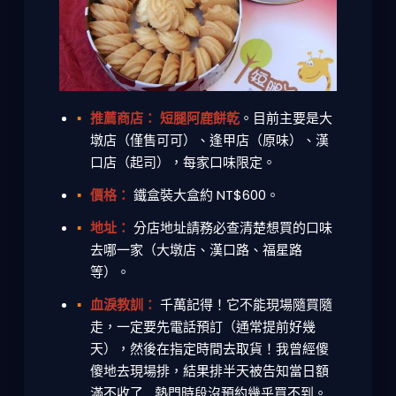
推薦商店：
短腿阿鹿餅乾
。目前主要是大
墩店（僅售可可）、逢甲店（原味）、漢
口店（起司），每家口味限定。
價格：
鐵盒裝大盒約 NT$600。
地址：
分店地址請務必查清楚想買的口味
去哪一家（大墩店、漢口路、福星路
等）。
血淚教訓：
千萬記得！它不能現場隨買隨
走，一定要先電話預訂（通常提前好幾
天），然後在指定時間去取貨！我曾經傻
傻地去現場排，結果排半天被告知當日額
滿不收了... 熱門時段沒預約幾乎買不到。