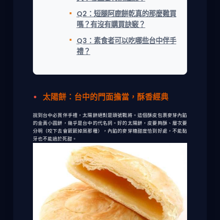
Q2：短腿阿鹿餅乾真的那麼難買
嗎？有沒有購買訣竅？
Q3：素食者可以吃哪些台中伴手
禮？
太陽餅：台中的門面擔當，酥香經典
說到
台中必買伴手禮
，太陽餅絕對是頭號戰將。這個酥皮包裹麥芽內餡
的金黃小圓餅，幾乎是台中的代名詞。好的太陽餅，皮要夠酥、層次要
分明（咬下去會簌簌掉屑那種），內餡的麥芽糖甜度恰到好處，不能黏
牙也不能過於死甜。