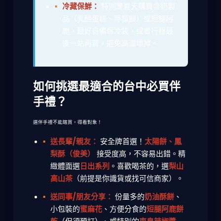
冷藏保鮮：
特別是夏天購買含奶製
品（乳酪蛋糕、檸檬餅）或短腿阿
鹿，最好自備保冷袋，或者行程最
後一站再買，避免高溫壞掉。
如何挑選最適合的台中必買伴
手禮？
選伴手禮不能瞎買，得看對象！
送長輩/親友：
安全牌首選！
太陽餅、鳳
梨酥（俊美）
接受度高，不容易出錯。精
緻體面選
日出系列
。喜歡喝茶的，選
梨山
高山茶
（前提是你識貨或找可信商家）。
送同事/朋友分享：
份量多的
奶油酥餅
、
小包裝的
蜜麻花
、方便分食的
短腿阿鹿餅