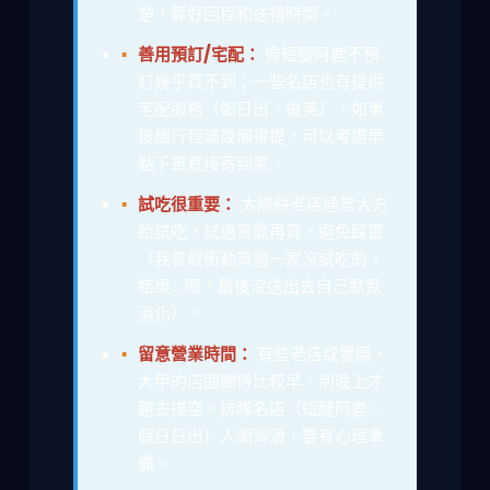
楚，算好回程和送禮時間。
善用預訂/宅配：
像短腿阿鹿不預
訂幾乎買不到；一些名店也有提供
宅配服務（如日出、俊美），如果
後續行程滿或懶得提，可以考慮早
點下單直接寄到家。
試吃很重要：
太陽餅老店通常大方
給試吃，試過喜歡再買，避免踩雷
（我曾經衝動買過一家沒試吃的，
結果... 嗯，最後沒送出去自己默默
消化）。
留意營業時間：
有些老店或豐原、
大甲的店面關得比較早，別晚上才
跑去撲空。排隊名店（短腿阿鹿、
假日日出）人潮洶湧，要有心理準
備。