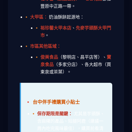
豐原中正路一帶。
大甲區：
奶油酥餅起源地：
裕珍馨大甲本店
、
先麥芋頭酥大甲門
市
。
市區其他區域：
俊美食品
（黎明店、昌平店等）、
寶
泉食品
（多家分店）、各大超市（買
東泉或茶葉）。
台中伴手禮購買小貼士
保存期限是關鍵：
尤其是芋頭酥、
含麻糬的產品、短腿阿鹿（建議一
周內吃完風味最佳），購買前看清