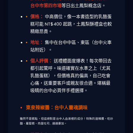
台中市第四市場
等日出土鳳梨概念店。
價格：
中高價位，像一本書造型的乳酪蛋
糕可能 NT$400 起跳，土鳳梨酥禮盒也較
精緻昂貴。
地址：
集中在台中中區、東區（台中火車
站附近）。
個人評價：
送禮體面度爆表！每次帶回去
都引起驚呼。味道確實在水準之上（尤其
乳酪蛋糕），但價格真的偏高，自己吃會
心痛，送重要客戶或親友很合適。堪稱最
吸睛的
台中必買伴手禮
選擇。
東泉辣椒醬：台中人靈魂調味
雖然不是糕點，但這絕對是台中人血液裡的成分！特殊的甜辣醬，吃炒
麵、蘿蔔糕、肉蛋吐司... 通通要加。