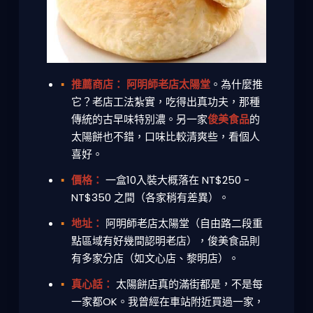
推薦商店：
阿明師老店太陽堂
。為什麼推
它？老店工法紮實，吃得出真功夫，那種
傳統的古早味特別濃。另一家
俊美食品
的
太陽餅也不錯，口味比較清爽些，看個人
喜好。
價格：
一盒10入裝大概落在 NT$250 -
NT$350 之間（各家稍有差異）。
地址：
阿明師老店太陽堂（自由路二段重
點區域有好幾間認明老店），俊美食品則
有多家分店（如文心店、黎明店）。
真心話：
太陽餅店真的滿街都是，不是每
一家都OK。我曾經在車站附近買過一家，