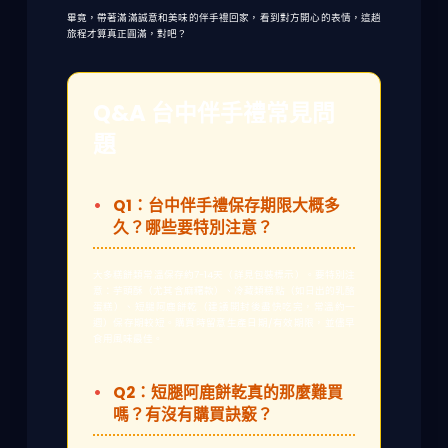
畢竟，帶著滿滿誠意和美味的伴手禮回家，看到對方開心的表情，這趟
旅程才算真正圓滿，對吧？
Q&A 台中伴手禮常見問
題
Q1：台中伴手禮保存期限大概多
久？哪些要特別注意？
大多糕餅類常溫保存約7-14天（詳見包裝標示）。要特別注
意：芋頭酥（尤其含麻糬款）、冷藏類糕點（如日出的乳酪
蛋糕）、短腿阿鹿餅乾（建議開封後盡快吃完，常溫約一
週）保存期較短。購買時留意生產日期/有效期限，並儘早
食用風味最佳。
Q2：短腿阿鹿餅乾真的那麼難買
嗎？有沒有購買訣竅？