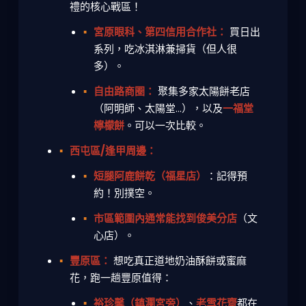
禮
的核心戰區！
宮原眼科、第四信用合作社：
買日出
系列，吃冰淇淋兼掃貨（但人很
多）。
自由路商圈：
聚集多家太陽餅老店
（阿明師、太陽堂...），以及
一福堂
檸檬餅
。可以一次比較。
西屯區/逢甲周邊：
短腿阿鹿餅乾（福星店）
：記得預
約！別撲空。
市區範圍內通常能找到俊美分店
（文
心店）。
豐原區：
想吃真正道地奶油酥餅或蜜麻
花，跑一趟豐原值得：
裕珍馨（鎮瀾宮旁）
、
老雪花齋
都在