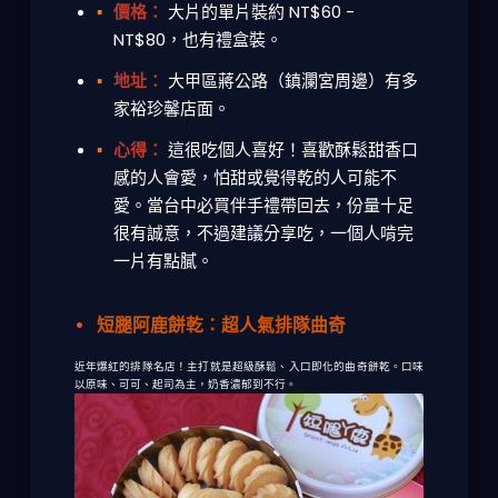
價格：
大片的單片裝約 NT$60 -
NT$80，也有禮盒裝。
地址：
大甲區蔣公路（鎮瀾宮周邊）有多
家裕珍馨店面。
心得：
這很吃個人喜好！喜歡酥鬆甜香口
感的人會愛，怕甜或覺得乾的人可能不
愛。當
台中必買伴手禮
帶回去，份量十足
很有誠意，不過建議分享吃，一個人啃完
一片有點膩。
短腿阿鹿餅乾：超人氣排隊曲奇
近年爆紅的排隊名店！主打就是超級酥鬆、入口即化的曲奇餅乾。口味
以原味、可可、起司為主，奶香濃郁到不行。