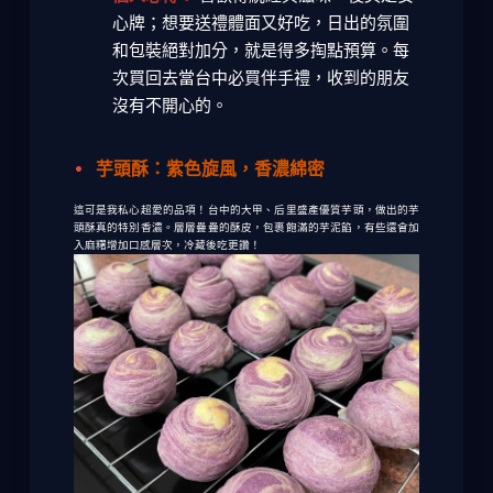
心牌；想要送禮體面又好吃，日出的氛圍
和包裝絕對加分，就是得多掏點預算。每
次買回去當
台中必買伴手禮
，收到的朋友
沒有不開心的。
芋頭酥：紫色旋風，香濃綿密
這可是我私心超愛的品項！台中的大甲、后里盛產優質芋頭，做出的芋
頭酥真的特別香濃。層層疊疊的酥皮，包裹飽滿的芋泥餡，有些還會加
入麻糬增加口感層次，冷藏後吃更讚！