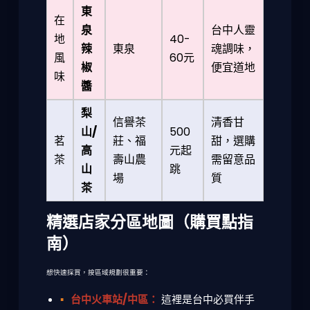
東
在
泉
台中人靈
地
40-
辣
東泉
魂調味，
風
60元
椒
便宜道地
味
醬
梨
信譽茶
清香甘
山/
500
茗
莊、福
甜，選購
高
元起
茶
壽山農
需留意品
山
跳
場
質
茶
精選店家分區地圖（購買點指
南）
想快速採買，按區域規劃很重要：
台中火車站/中區：
這裡是
台中必買伴手