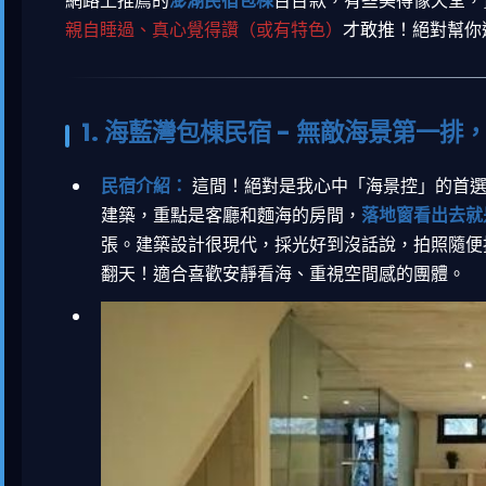
網路上推薦的
澎湖民宿包棟
百百款，有些美得像天堂，實
親自睡過、真心覺得讚（或有特色）
才敢推！絕對幫你
1. 海藍灣包棟民宿 - 無敵海景第一
民宿介紹：
這間！絕對是我心中「海景控」的首選
建築，重點是客廳和麵海的房間，
落地窗看出去就
張。建築設計很現代，採光好到沒話說，拍照隨便
翻天！適合喜歡安靜看海、重視空間感的團體。