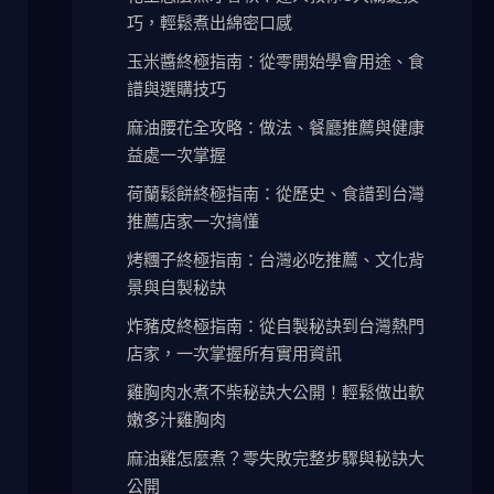
巧，輕鬆煮出綿密口感
玉米醬終極指南：從零開始學會用途、食
譜與選購技巧
麻油腰花全攻略：做法、餐廳推薦與健康
益處一次掌握
荷蘭鬆餅終極指南：從歷史、食譜到台灣
推薦店家一次搞懂
烤糰子終極指南：台灣必吃推薦、文化背
景與自製秘訣
炸豬皮終極指南：從自製秘訣到台灣熱門
店家，一次掌握所有實用資訊
雞胸肉水煮不柴秘訣大公開！輕鬆做出軟
嫩多汁雞胸肉
麻油雞怎麼煮？零失敗完整步驟與秘訣大
公開