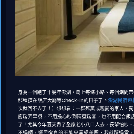
身為一個跑了十幾年澎湖，島上每條小路、每個潮間帶
那種擠在飯店大廳等Check-in的日子了。
澎湖民宿包
次就回不去了！）想想看：一群死黨或親愛的家人，獨
廚房弄早餐，不用擔心吵到隔壁房客，也不用配合飯
了！尤其今年夏天帶了全家老小八口人去，長輩怕吵、
不過啊，選民宿真的不能只靠網美照，我就踩過雷，照