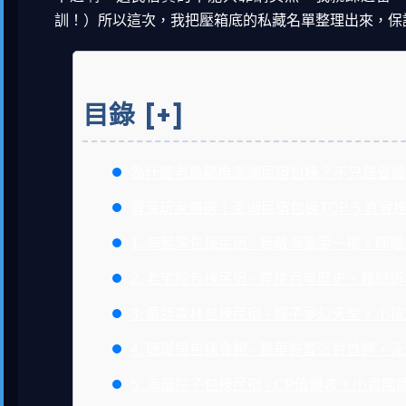
訓！）所以這次，我把壓箱底的私藏名單整理出來，保
目錄
[+]
為什麼老鳥都推澎湖民宿包棟？不只是省錢
資深玩家嚴選！澎湖民宿包棟TOP 5 真實推
1. 海藍灣包棟民宿 - 無敵海景第一排，睜
2. 老宅院包棟民宿 - 穿梭百年歷史，體驗
3. 童話森林包棟民宿 - 親子夢幻天堂，小
4. 珊瑚居包棟會館 - 豪華裝置派對首選，
5. 海風院子包棟民宿 - CP值爆表，小資