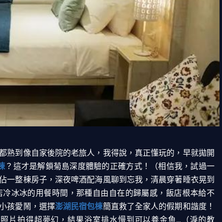
都熟到像自家後院的老旅人，我得說，真正懂玩的，早就拋開
棟
？這才是解鎖菊島深度體驗的正確方式！（相信我，試過一
佔一整棟房子，深夜啤酒配海風聊到忘我，清晨穿著睡衣晃到
店冷冰冰的用餐時間，那種自由自在的歸屬感，飯店根本給不
小孩愛鬧，選擇
澎湖民宿包棟
簡直救了全家人的假期和諧度！
片拍得超夢幻，結果浴室排水慢到可以養金魚...（淚的教