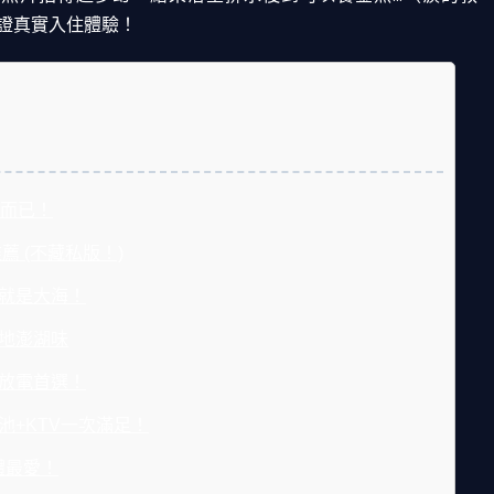
證真實入住體驗！
而已！
薦 (不藏私版！)
眼就是大海！
道地澎湖味
孩放電首選！
泳池+KTV一次滿足！
團體最愛！