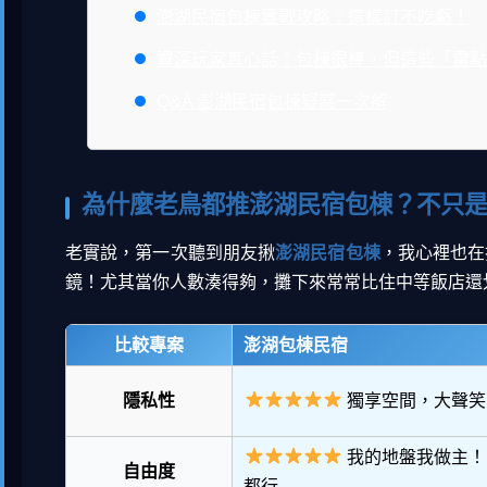
澎湖民宿包棟實戰攻略：這樣訂不吃虧！
資深玩家真心話：包棟很棒，但這些「雷點
Q&A 澎湖民宿包棟疑惑一次解
為什麼老鳥都推澎湖民宿包棟？不只
老實說，第一次聽到朋友揪
澎湖民宿包棟
，我心裡也在
鏡！尤其當你人數湊得夠，攤下來常常比住中等飯店還
比較專案
澎湖包棟民宿
隱私性
獨享空間，大聲笑
我的地盤我做主！
自由度
都行