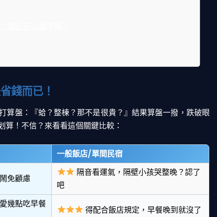
」請先有心理準備！
是省錢而已！
打算盤：『蛤？整棟？那不是很貴？』結果算盤一撥，跌破眼
划算！不信？來看看這個關鍵比較：
一般飯店/單間民宿
隔音看運氣，隔壁小孩哭整晚？認了
鬧免顧慮
吧
愛幾點吃早餐
得配合飯店規定，早餐晚到就沒了