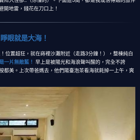
際入住卻...（你懂的）。下面這5間，都是我或信得過的旅伴
避開地雷，錢花在刀口上！
排，睜眼就是大海！
！位置超狂，就在嵵裡沙灘附近（走路3分鐘！），整棟純白
是一片無敵藍！
早上是被陽光和海浪聲叫醒的，完全不誇
按都美。上次帶爸媽去，他們陽臺泡茶看海就耗掉一上午，爽