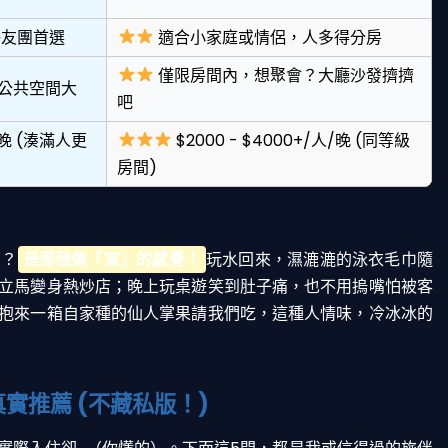
好友團首選
適合小家庭或情侶，人多得分房
僅限房間內，想聚會？大廳沙發擠擠
公共空間大
吧
人/晚 (湊滿人更
$2000 - $4000+/人/晚 (同等級
房間)
哪？
是那個像『家』的感覺！
玩水回來，濕漉漉的泳衣毛巾隨
立馬變身熱炒店；晚上玩桌遊笑到肚子痛，也不用摀嘴怕被客
抱來一箱自家種的仙人掌果請我們吃，這種人情味，冷冰冰的
真實推薦 (不藏私版！)