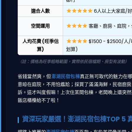
適合人數
6人以上大家庭/
空間運用
客廳、廚房、庭院，
人均花費 (旺季估
$1500 - $2500/
算)
划算)
（註：價格為旺季粗略範圍，實際依民宿檔期、房型有波動）
省錢當然爽，但
澎湖民宿包棟
真正無可取代的魅力在
意晾在庭院，不用怕尷尬；採買了滿滿海鮮，民宿廚房
訴。這才叫度假嘛！上次住某間包棟，老闆晚上還突然
飯店櫃檯給不了啦！
資深玩家嚴選！澎湖民宿包棟TOP 5 