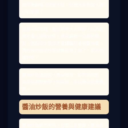
糖平衡鹹味，效果不錯，但糖太多會甜，得
小心拿捏。
還有火候問題。我以前用大火快炒，以為這
樣才香，卻常炒焦。後來請教一位廚師朋
友，他說中火慢炒才能讓飯粒吸收醬油香。
現在我的醬油炒飯總算能端上桌了，家人也
說好吃。
醬油炒飯這道菜，看似簡單，卻充滿細節。
如果你剛開始學，別氣餒，多試幾次就會進
步。
醬油炒飯的營養與健康建議
醬油炒飯雖然美味，但要注意健康。醬油含