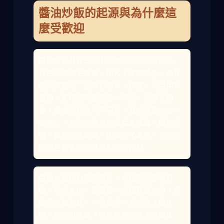
醬油炒飯的起源與為什麼這
麼受歡迎
醬油炒飯其實是從中國傳統炒飯演變而來，
在台灣落地生根後，加入了本地特色。為什
麼大家愛吃？因為它簡單、快速，而且用料
普通，家裡隨時都能做。不過，別看它簡
單，要做得好吃可不容易。我記得有次去一
家老店，他們的醬油炒飯香氣撲鼻，飯粒分
明，讓我回味無窮。後來問了老闆，才知道
關鍵在於醬油的選擇和火候控制。
醬油炒飯在台灣的流行，也跟生活節奏有
關。現代人忙，這道菜十分鐘就能上桌，還
能清冰箱剩飯，一舉兩得。但很多人做失
敗，問題出在哪？通常是醬油放太多或太