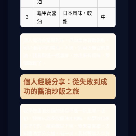
油
龜甲萬醬
日本風味，較
3
中
油
甜
個人覺得金蘭最對味，但如果你喜歡創新，
可以混用不同醬油。不過，別用太便宜的醬
油，我曾買過一瓶雜牌，炒出來有怪味，整
個飯毀了。
個人經驗分享：從失敗到成
功的醬油炒飯之旅
我學做醬油炒飯的過程不是一帆風順。起
初，我總以為多放醬油才夠味，結果炒出來
黑乎乎的，鹹到難以下嚥。後來看食譜，才
知醬油要分次加。有一次，我試著加入少許