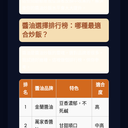
這些問題都是我從讀者反饋中收集的，解決
後你的醬油炒飯水平會大大提升。
醬油選擇排行榜：哪種最適
合炒飯？
醬油是醬油炒飯的靈魂，選對品牌差很多。
我試過好幾種，這裡做個排行榜，供你參
考。
排
適合
醬油品牌
特色
名
度
豆香濃郁，不
1
金蘭醬油
高
死鹹
萬家香醬
2
甘甜順口
中高