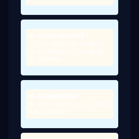
問：可以用其他醬油代替嗎？
答：可以，但風味不同。日本醬油較
甜，適合喜歡甜味的人；台灣醬油鹹
香，是經典選擇。
問：醬油炒飯熱量高嗎？
答：中等，一碗約300-400卡。想降低
熱量，可少油多菜。