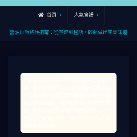
首頁
人氣食譜
醬油炒飯終極指南：從基礎到秘訣，輕鬆做出完美味道
說到醬油炒飯，這可是台灣人家中常見的料
理，簡單卻充滿學問。我自己第一次做醬油
炒飯時，還以為隨便倒點醬油炒炒就行，結
果飯粒黏糊糊的，味道也不對。後來慢慢摸
索，才發現這道菜背後有很多小細節。今天
我就來分享我的經驗，讓你也能輕鬆做出香
噴噴的醬油炒飯。