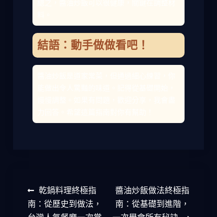
總之，醬油炒飯可以很健康，關鍵在調整材
料。
結語：動手做做看吧！
醬油炒飯是道家常菜，但通過細心練習，你
能做出令人驚豔的味道。記得從基礎開始，
慢慢調整。如果有問題，歡迎分享，我會盡
力回答。希望這篇指南對你有幫助！
文
乾鍋料理終極指
醬油炒飯做法終極指
章
南：從歷史到做法，
南：從基礎到進階，