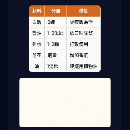
材料
分量
備註
白飯
2碗
隔夜飯為佳
醬油
1-2湯匙
依口味調整
雞蛋
1-2顆
打散備用
蔥花
適量
增加香氣
油
1湯匙
建議用植物油
步驟方面，我先分享我的做法：熱鍋下油，
先炒蛋至半熟，取出備用。然後同鍋炒飯，
中火慢慢炒到飯粒鬆散，再倒入醬油快速拌
炒。最後加入蛋和蔥花，翻炒均勻即可。聽
起來簡單吧？但火候是關鍵，太大火會焦，
太小火則不香。我建議新手先用中火練習。