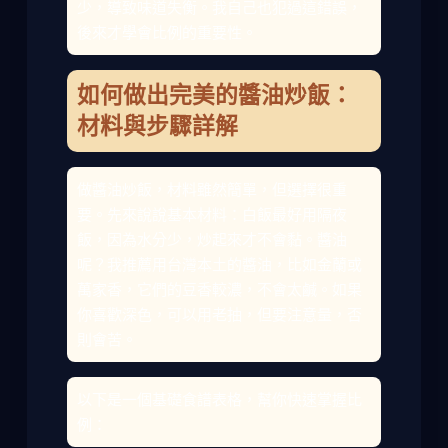
少，導致味道失衡。我自己也犯過這錯誤，
後來才學會比例的重要性。
如何做出完美的醬油炒飯：
材料與步驟詳解
做醬油炒飯，材料雖然簡單，但選擇很重
要。先來說說基本材料：白飯最好用隔夜
飯，因為水分少，炒起來才不會黏。醬油
呢？我推薦用台灣本土的醬油，比如金蘭或
萬家香，它們的豆香較濃，不會太鹹。如果
你喜歡深色，可以用老抽，但要注意量，否
則會苦。
以下是一個基礎食譜表格，幫你快速掌握比
例：