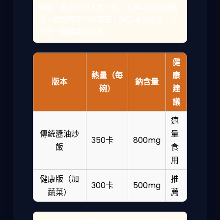
鈉高，高血壓的人要少吃。我建議用低鈉醬
油，或加蔬菜如胡蘿蔔、豌豆增加纖維。以
下是一個營養比較表：
健
熱量（每
康
版本
鈉含量
碗）
建
議
適
傳統醬油炒
量
350卡
800mg
飯
食
用
健康版（加
推
300卡
500mg
蔬菜）
薦