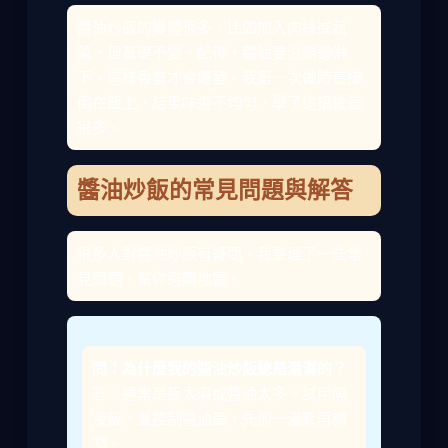
醬油炒飯的變體很多，比如加入肉絲或蔬
菜，但基礎不變。記得，醬油要沿鍋邊淋
下，這樣香氣才會爆發。我第一次做時直接
倒在飯上，結果味道不均勻，學了這招後差
很多。
醬油炒飯的常見問題與解答
很多人對醬油炒飯有疑問，我整理了一些常
見問題，幫你避開地雷。
問：為什麼我的醬油炒飯總是濕濕的？
答：通常是飯太濕或醬油太多。試用隔
夜飯，並控制醬油量，先加一湯匙再調
整。