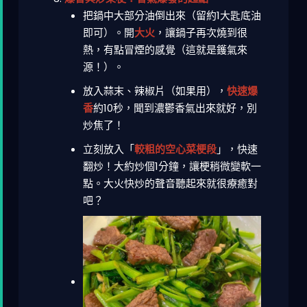
把鍋中大部分油倒出來（留約1大匙底油
即可）。開
大火
，讓鍋子再次燒到很
熱，有點冒煙的感覺（這就是鑊氣來
源！）。
放入蒜末、辣椒片（如果用），
快速爆
香
約10秒，聞到濃鬱香氣出來就好，別
炒焦了！
立刻放入「
較粗的空心菜梗段
」，快速
翻炒！大約炒個1分鐘，讓梗稍微變軟一
點。大火快炒的聲音聽起來就很療癒對
吧？