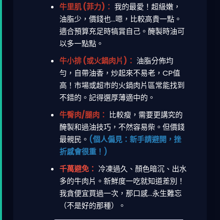
牛里肌 (菲力)：
我的最愛！超級嫩，
油脂少，價錢也...嗯，比較高貴一點。
適合預算充足時犒賞自己。醃製時油可
以多一點點。
牛小排 (或火鍋肉片)：
油脂分佈均
勻，自帶油香，炒起來不易老，CP值
高！市場或超市的火鍋肉片區常能找到
不錯的。記得選厚薄適中的。
牛臀肉/腿肉：
比較瘦，需要更講究的
醃製和過油技巧，不然容易柴。但價錢
最親民。
(個人偏見：新手請避開，挫
折感會很重！)
千萬避免：
冷凍過久、顏色暗沉、出水
多的牛肉片。新鮮度一吃就知道差別！
我貪便宜買過一次，那口感...永生難忘
（不是好的那種）。