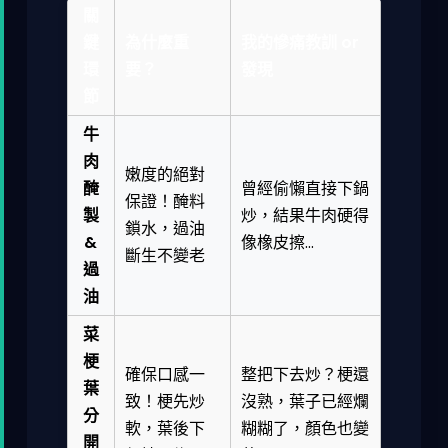
關
鍵
為什麼重
我的慘痛教訓 or
環
要？
發現
節
牛
肉
嫩度的絕對
醃
曾經偷懶直接下鍋
保證！醃料
製
炒，結果牛肉硬得
鎖水，過油
&
像橡皮擦...
斷生不變老
過
油
菜
梗
確保口感一
整把下去炒？梗還
葉
致！梗先炒
沒熟，葉子已經爛
分
軟，葉後下
糊糊了，顏色也變
開