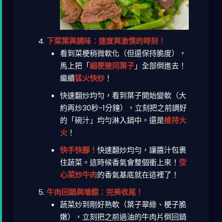
下菜葉與調味：速度與激情的時刻！
看到菜梗稍微軟化（但還保持脆度），
馬上把「
細梗連同葉子
」全部倒進去！
繼續
猛火快炒
！
快速翻炒均勻，看到葉子開始變軟（大
約再炒30秒-1分鐘），立刻把之前調好
的「碗汁」均勻淋入鍋中。還是
維持大
火
！
快手快腳！
快速翻炒均勻，讓醬汁包裹
住蔬菜。這時候香氣會整個衝上來！
空
心菜炒牛肉
的香氣基底就在這裡了！
牛肉回鍋與嗆醋：完美收尾！
蔬菜炒到剛好熟軟（葉子翠綠、梗子脆
嫩），立刻把之前過油的牛肉片倒回鍋