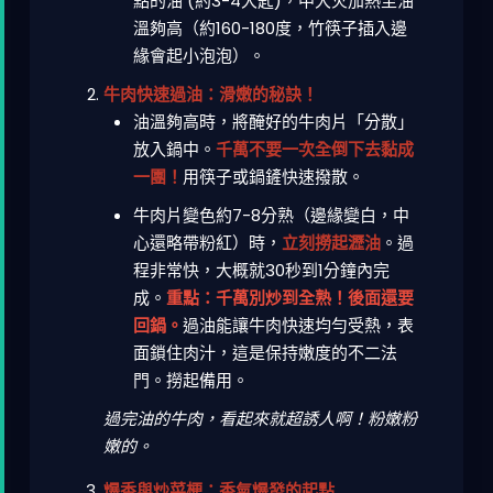
點的油 (約3-4大匙)，中大火加熱至油
溫夠高（約160-180度，竹筷子插入邊
緣會起小泡泡）。
牛肉快速過油：滑嫩的秘訣！
油溫夠高時，將醃好的牛肉片「分散」
放入鍋中。
千萬不要一次全倒下去黏成
一團！
用筷子或鍋鏟快速撥散。
牛肉片變色約7-8分熟（邊緣變白，中
心還略帶粉紅）時，
立刻撈起瀝油
。過
程非常快，大概就30秒到1分鐘內完
成。
重點：千萬別炒到全熟！後面還要
回鍋。
過油能讓牛肉快速均勻受熱，表
面鎖住肉汁，這是保持嫩度的不二法
門。撈起備用。
過完油的牛肉，看起來就超誘人啊！粉嫩粉
嫩的。
爆香與炒菜梗：香氣爆發的起點