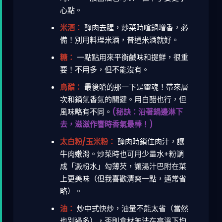
心點。
米酒：
醃肉去腥，炒菜時嗆鍋增香，必
備！別用料理米酒，普通米酒就好。
糖：
一點點用來平衡鹹味和提鮮，很重
要！不用多，但不能沒有。
烏醋：
最後嗆的那一下是靈魂！帶來層
次和鍋氣香氣的關鍵。用白醋也行，但
風味略有不同。
(秘訣：沿著鍋邊淋下
去，滋滋作響時香氣最棒！)
太白粉/玉米粉：
醃肉時鎖住肉汁，讓
牛肉嫩滑。炒菜時也可用少量水+粉調
成「澱粉水」勾薄芡，讓湯汁巴附在菜
上更美味（但我喜歡清爽一點，通常省
略）。
油：
炒中式快炒，油量不能太省（當然
也別過多），否則食材無法在高溫下均