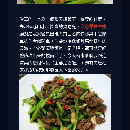
說真的，身為一個整天想著下一餐要吃什麼、
去哪家巷口小店挖寶的貪吃鬼，
空心菜炒牛肉
絕對是我家餐桌出現率前三名的快炒菜！它簡
單嗎？看似簡單。但要炒得像熱炒店那樣牛肉
滑嫩、空心菜清脆鑊氣十足？嘿，那可就是經
驗值堆出來的技術活了。今天就來聊聊我跟這
道菜的愛恨情仇（主要是愛啦），還有怎麼在
家裡成功複製那股讓人下飯的魔力。