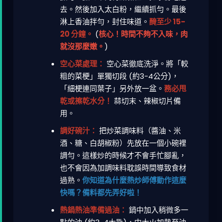
去。然後加入太白粉，繼續抓勻。最後
淋上香油拌勻，封住味道。
醃至少 15-
20 分鐘。
(
核心！時間不夠不入味，肉
就沒那麼嫩。
)
空心菜處理：
空心菜徹底洗淨。將「較
粗的菜梗」單獨切段 (約3-4公分)，
「細梗連同葉子」另外放一盆。
務必甩
乾或擦乾水分！
蒜切末、辣椒切片備
用。
調好碗汁：
把炒菜調味料（醬油、米
酒、糖、白胡椒粉）先放在一個小碗裡
調勻。這樣炒的時候才不會手忙腳亂，
也不會因為加調味料耽誤時間導致食材
過熟。
你知道為什麼熱炒師傅動作這麼
快嗎？備料都先弄好啦！
熱鍋熱油準備過油：
鍋中加入稍微多一