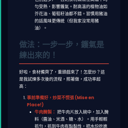
勻受熱，影響鑊氣。耐高溫的植物油如
芥花油、葡萄籽油都不錯。習慣用豬油
的話風味更傳統（但我家沒常用豬
油）。
做法：一步一步，鑊氣是
練出來的！
好啦，食材備齊了，重頭戲來了！怎麼炒？這
是我試煉多次後的流程，照著做，成功率超
高：
事前準備好，炒菜不慌張 (Mise en
Place!)
牛肉醃製：
把牛肉片放入碗中，加入醃
料（醬油、米酒、糖、水）。用手輕輕
抓勻，抓到牛肉有點黏性，把水份吃進