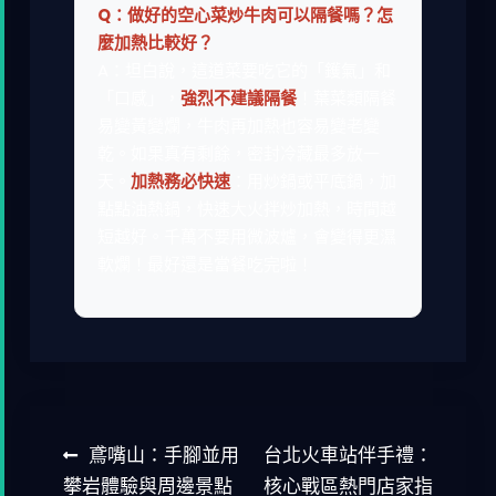
Q：做好的空心菜炒牛肉可以隔餐嗎？怎
麼加熱比較好？
A：坦白說，這道菜要吃它的「鑊氣」和
「口感」，
強烈不建議隔餐
！葉菜類隔餐
易變黃變爛，牛肉再加熱也容易變老變
乾。如果真有剩餘，密封冷藏最多放一
天。
加熱務必快速
：用炒鍋或平底鍋，加
點點油熱鍋，快速大火拌炒加熱，時間越
短越好。千萬不要用微波爐，會變得更濕
軟爛！最好還是當餐吃完啦！
文
鳶嘴山：手腳並用
台北火車站伴手禮：
章
攀岩體驗與周邊景點
核心戰區熱門店家指