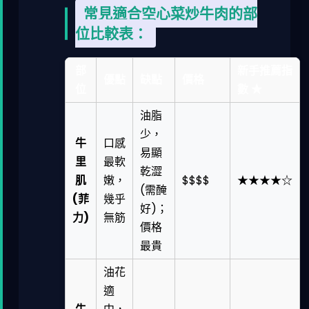
常見適合空心菜炒牛肉的部
位比較表：
部
新手推薦指
優點
缺點
價格
位
數 ★
油脂
少，
牛
口感
易顯
里
最軟
乾澀
肌
嫩，
$$$$
★★★★☆
(需醃
(菲
幾乎
好)；
力)
無筋
價格
最貴
油花
適