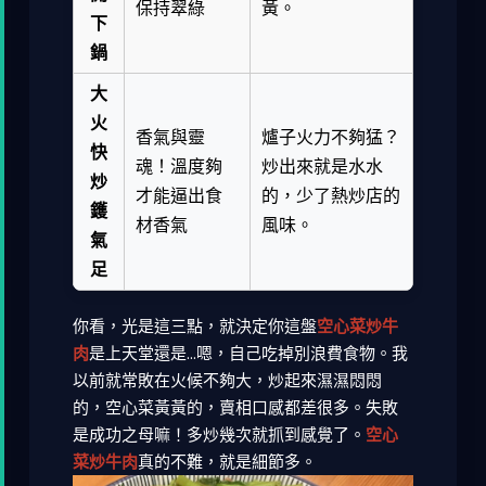
保持翠綠
黃。
下
鍋
大
火
香氣與靈
爐子火力不夠猛？
快
魂！溫度夠
炒出來就是水水
炒
才能逼出食
的，少了熱炒店的
鑊
材香氣
風味。
氣
足
你看，光是這三點，就決定你這盤
空心菜炒牛
肉
是上天堂還是...嗯，自己吃掉別浪費食物。我
以前就常敗在火候不夠大，炒起來濕濕悶悶
的，空心菜黃黃的，賣相口感都差很多。失敗
是成功之母嘛！多炒幾次就抓到感覺了。
空心
菜炒牛肉
真的不難，就是細節多。