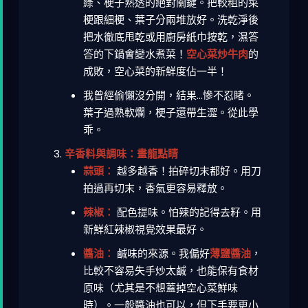
綠、梗子熟透的絕對關鍵。把較粗的菜
梗跟細梗、葉子分兩堆放好。洗乾淨後
把水徹底甩乾或用廚房紙巾按乾，濕答
答的下鍋會變水煮菜！
空心菜炒牛肉
的
成敗，空心菜的新鮮度佔一半！
我曾經偷懶沒分開，結果...慘不忍睹。
葉子過熟軟爛，梗子還帶生澀。從此學
乖。
辛香料與調味：畫龍點睛
蒜頭：
越多越香！拍碎切末都好。用刀
拍過再切末，香氣更容易釋放。
辣椒：
配色提味。怕辣的記得去籽。用
新鮮紅辣椒視覺效果最好。
醬油：
鹹味的來源。我偏好
薄鹽醬油
，
比較不容易失手炒太鹹，也能保有食材
原味（尤其是不想蓋掉空心菜鮮味
時）。一般醬油也可以，但下手要更小