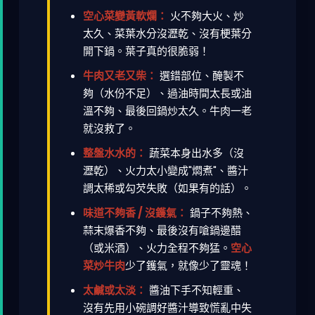
空心菜變黃軟爛：
火不夠大火、炒
太久、菜葉水分沒瀝乾、沒有梗葉分
開下鍋。葉子真的很脆弱！
牛肉又老又柴：
選錯部位、醃製不
夠（水份不足）、過油時間太長或油
溫不夠、最後回鍋炒太久。牛肉一老
就沒救了。
整盤水水的：
蔬菜本身出水多（沒
瀝乾）、火力太小變成"燜煮"、醬汁
調太稀或勾芡失敗（如果有的話）。
味道不夠香 / 沒鑊氣：
鍋子不夠熱、
蒜末爆香不夠、最後沒有嗆鍋邊醋
（或米酒）、火力全程不夠猛。
空心
菜炒牛肉
少了鑊氣，就像少了靈魂！
太鹹或太淡：
醬油下手不知輕重、
沒有先用小碗調好醬汁導致慌亂中失