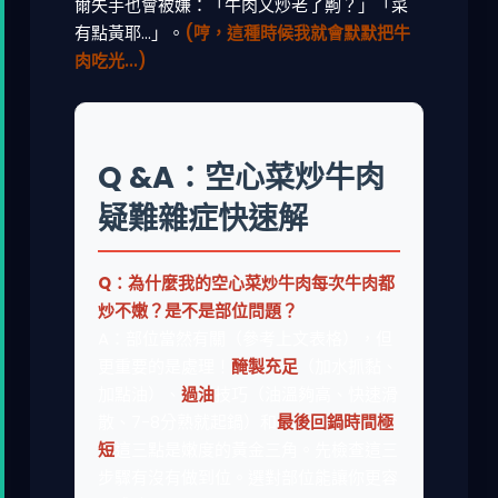
爾失手也會被嫌：「牛肉又炒老了齁？」「菜
有點黃耶...」。
(哼，這種時候我就會默默把牛
肉吃光...)
Q &A：空心菜炒牛肉
疑難雜症快速解
Q：為什麼我的空心菜炒牛肉每次牛肉都
炒不嫩？是不是部位問題？
A：部位當然有關（參考上文表格），但
更重要的是處理！
醃製充足
（加水抓黏、
加點油）、
過油
技巧（油溫夠高、快速滑
散、7-8分熟就起鍋）和
最後回鍋時間極
短
這三點是嫩度的黃金三角。先檢查這三
步驟有沒有做到位。選對部位能讓你更容