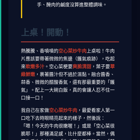
手、醃肉的鹹度沒算進整體調味。
上桌！開動！
熱騰騰、香噴噴的
空心菜炒牛肉
上桌啦！牛肉
片應該要帶著微微的焦邊（鑊氣痕跡），吃起
來
軟嫩多汁
。空心菜梗要
爽脆清甜
，葉子要
翠
綠鮮嫩
，裹著醬汁但不過於濕黏。融合醬香、
蒜香、微微的醋酸香氣，還有那最重要的「鑊
氣」。配上一大碗白飯，真的會讓人忍不住一
口接一口！
我自己在家做
空心菜炒牛肉
，最愛看家人第一
口吃下去時眼睛亮起來的樣子，然後說：
「嗯！今天的牛肉很嫩喔！」或是「空心菜很
脆耶！」那種滿足感，比什麼都棒。當然，偶