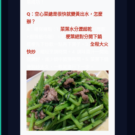
易成功！
Q：空心菜總是很快就變黃出水，怎麼
辦？
A：確保幾點：1.
菜葉水分瀝超乾
（甩乾
+廚房紙巾吸）。2.
梗葉絕對分開下鍋
，
粗梗先下炒軟一點再下葉子。3.
全程大火
快炒
，縮短烹調時間。4. 調味醬汁一開始
就調好，減少鍋中猶豫時間。5. 菜葉下鍋
後別炒太久，一軟就進行下一步。