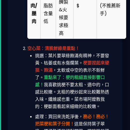
醃製
肉/
脂肪
$
(不推薦新
&火
腿
含量
手)
候要
肉
低
求極
高
空心菜：清脆鮮綠是重點！
挑選：葉片要翠綠飽滿有精神，不要發
黃、枯萎或有水傷爛葉。
梗要捏起來硬
挺、飽滿
，太軟或中空的表示不新鮮
了。
重點來了：梗的粗細直接影響口
感！
我喜歡挑梗不要太粗、適中的，口
感比較嫩。太粗的梗炒起來比較難熟透
入味，纖維感也重。菜市場阿嬤教我
的：梗斷面看起來細緻的比較嫩。
處理：買回來洗乾淨後，
務必！務必！
把菜梗和葉子分開！
這是保持葉子翠