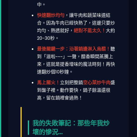
中。
快速翻炒均勻
，讓牛肉和蔬菜味道結
合。因為牛肉已經快熟了，這邊只要炒
均勻、熱透就好，
絕對不能太久！
大約
20-30秒。
最後關鍵一步：沿著鍋邊淋入烏醋！
聽
到「滋啦~~~」一聲，醋香瞬間蒸騰上
來，這就是提香增味的魔法時刻！再快
速翻炒個10秒鐘。
馬上關火！
立刻把整鍋
空心菜炒牛肉
盛
到盤子裡。動作要快，鍋子餘溫還很
高，留在鍋裡會過熟！
我的失敗筆記：那些年我炒
壞的慘況...