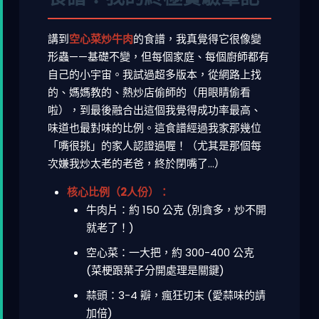
講到
空心菜炒牛肉
的食譜，我真覺得它很像變
形蟲——基礎不變，但每個家庭、每個廚師都有
自己的小宇宙。我試過超多版本，從網路上找
的、媽媽教的、熱炒店偷師的（用眼睛偷看
啦），到最後融合出這個我覺得成功率最高、
味道也最對味的比例。這食譜經過我家那幾位
「嘴很挑」的家人認證過喔！（尤其是那個每
次嫌我炒太老的老爸，終於閉嘴了...）
核心比例（2人份）：
牛肉片：約 150 公克 (別貪多，炒不開
就老了！)
空心菜：一大把，約 300-400 公克
(菜梗跟葉子分開處理是關鍵)
蒜頭：3-4 瓣，瘋狂切末 (愛蒜味的請
加倍)