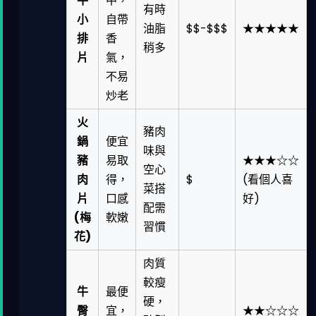
牛
中，
有時
小
自帶
油脂
$$-$$$
★★★★★
排
香
稍多
片
氣，
不易
炒老
火
豬肉
鍋
便宜
味與
豬
易取
★★★☆☆
空心
肉
得，
$
(看個人喜
菜搭
片
口感
好)
配需
(梅
軟嫩
習慣
花)
肉質
較瘦
牛
最便
硬，
臀
宜，
★★☆☆☆